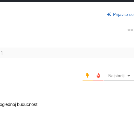
Prijavite se
3000
+]
Najstariji
doglednoj buducnosti