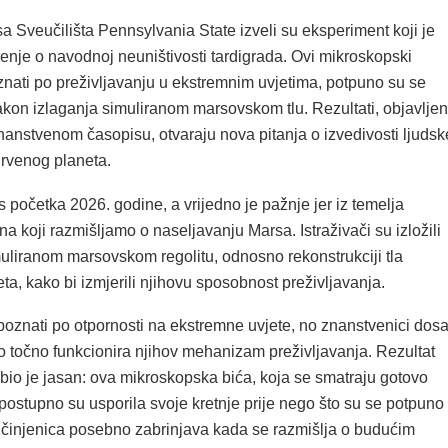
a Sveučilišta Pennsylvania State izveli su eksperiment koji je
renje o navodnoj neuništivosti tardigrada. Ovi mikroskopski
znati po preživljavanju u ekstremnim uvjetima, potpuno su se
nakon izlaganja simuliranom marsovskom tlu. Rezultati, objavljen
anstvenom časopisu, otvaraju nova pitanja o izvedivosti ljudsk
Crvenog planeta.
 s početka 2026. godine, a vrijedno je pažnje jer iz temelja
na koji razmišljamo o naseljavanju Marsa. Istraživači su izložili
muliranom marsovskom regolitu, odnosno rekonstrukciji tla
a, kako bi izmjerili njihovu sposobnost preživljavanja.
 poznati po otpornosti na ekstremne uvjete, no znanstvenici dos
o točno funkcionira njihov mehanizam preživljavanja. Rezultat
bio je jasan: ova mikroskopska bića, koja se smatraju gotovo
postupno su usporila svoje kretnje prije nego što su se potpuno
a činjenica posebno zabrinjava kada se razmišlja o budućim