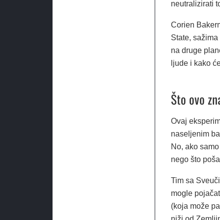
neutralizirati 
Corien Bakerm
State, sažima 
na druge plane
ljude i kako će
Što ovo zn
Ovaj eksperime
naseljenim ba
No, ako samo 
nego što poša
Tim sa Sveučil
mogle pojačati
(koja može pas
niži od Zemlji