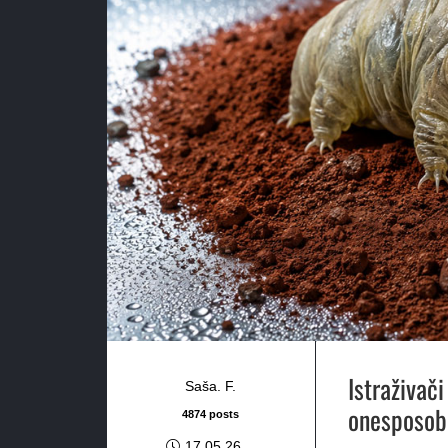
Istraživači
Saša. F.
onesposobl
4874 posts
17.05.26