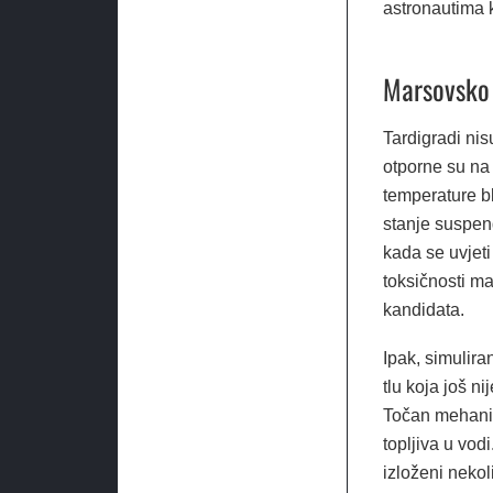
astronautima ko
Marsovsko 
Tardigradi nis
otporne su na
temperature b
stanje suspen
kada se uvjeti
toksičnosti ma
kandidata.
Ipak, simulira
tlu koja još n
Točan mehaniza
topljiva u vodi
izloženi nekol