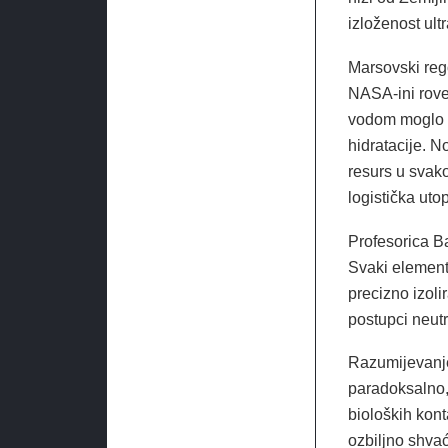
izloženost ult
Marsovski regol
NASA-ini rove
vodom moglo b
hidratacije. N
resurs u svako
logistička utop
Profesorica Ba
Svaki element 
precizno izoli
postupci neutr
Razumijevanj
paradoksalno, 
bioloških kont
ozbiljno shvać