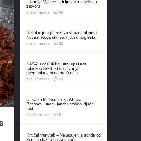
Ukrao je Mjesec radi ljubavi i završio u
zatvoru
komentara
prije 2 mjeseca
60
Revolucija u potrazi za vanzemaljcima:
Nova metoda otkriva ključnu pogrešku
komentara
prije 3 mjeseca
62
NASA u očajničkoj utrci spašava
teleskop Swift od spaljivanja i
eventualnog pada na Zemlju
komentara
prije 3 mjeseca
23
Utrka za Mjesec se zaoštrava –
Bezosov lunarni lander prošao ključni
test
komentara
prije 3 mjeseca
5
a
Kritični trenutak – Najudaljenija sonda od
Zemlje ulazi u opasnu zonu