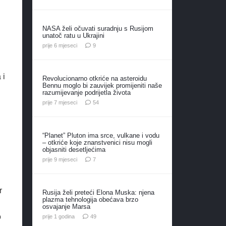
NASA želi očuvati suradnju s Rusijom
unatoč ratu u Ukrajini
komentara
prije 6 mjeseci
9
 i
Revolucionarno otkriće na asteroidu
Bennu moglo bi zauvijek promijeniti naše
razumijevanje podrijetla života
komentara
prije 7 mjeseci
54
“Planet” Pluton ima srce, vulkane i vodu
– otkriće koje znanstvenici nisu mogli
objasniti desetljećima
komentara
prije 9 mjeseci
7
r
Rusija želi preteći Elona Muska: njena
plazma tehnologija obećava brzo
osvajanje Marsa
o
komentara
prije 1 godina
49