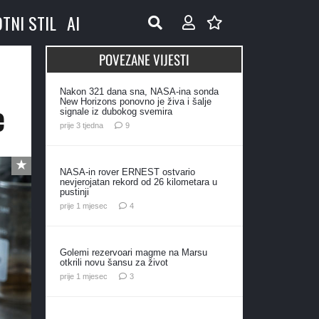
OTNI STIL
AI
POVEZANE VIJESTI
Nakon 321 dana sna, NASA-ina sonda
e
New Horizons ponovno je živa i šalje
signale iz dubokog svemira
komentara
prije 3 tjedna
9
NASA-in rover ERNEST ostvario
nevjerojatan rekord od 26 kilometara u
pustinji
komentara
prije 1 mjesec
4
Golemi rezervoari magme na Marsu
otkrili novu šansu za život
komentara
prije 1 mjesec
3