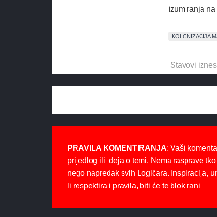
izumiranja na 
KOLONIZACIJA 
Stavovi iznes
PRAVILA KOMENTIRANJA
: Vaši komenta
prijedlog ili ideja o temi. Nema rasprave tko 
nego napredak svih Logičara. Inspiracija, u
li respektirali pravila, biti će te blokirani.