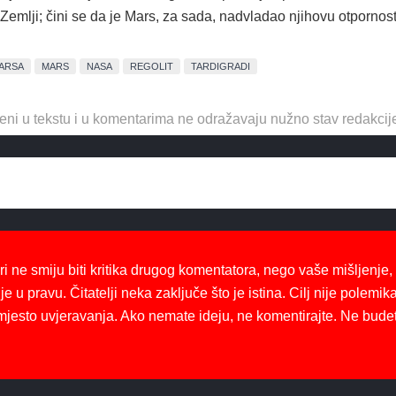
Zemlji; čini se da je Mars, za sada, nadvladao njihovu otpornost
MARSA
MARS
NASA
REGOLIT
TARDIGRADI
eni u tekstu i u komentarima ne odražavaju nužno stav redakcij
ri ne smiju biti kritika drugog komentatora, nego vaše mišljenje,
je u pravu. Čitatelji neka zaključe što je istina. Cilj nije polemika
mjesto uvjeravanja. Ako nemate ideju, ne komentirajte. Ne bude