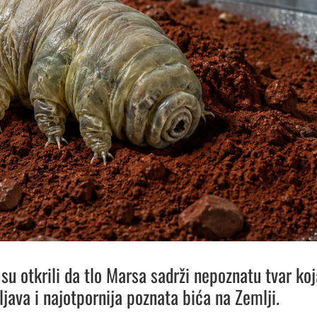
 su otkrili da tlo Marsa sadrži nepoznatu tvar koj
java i najotpornija poznata bića na Zemlji.