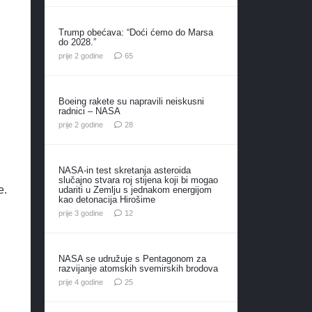
Trump obećava: “Doći ćemo do Marsa
do 2028.”
komentara
prije 2 godine
65
Boeing rakete su napravili neiskusni
radnici – NASA
komentara
prije 2 godine
28
NASA-in test skretanja asteroida
slučajno stvara roj stijena koji bi mogao
e.
udariti u Zemlju s jednakom energijom
kao detonacija Hirošime
komentara
prije 3 godine
12
NASA se udružuje s Pentagonom za
razvijanje atomskih svemirskih brodova
komentara
prije 4 godine
25