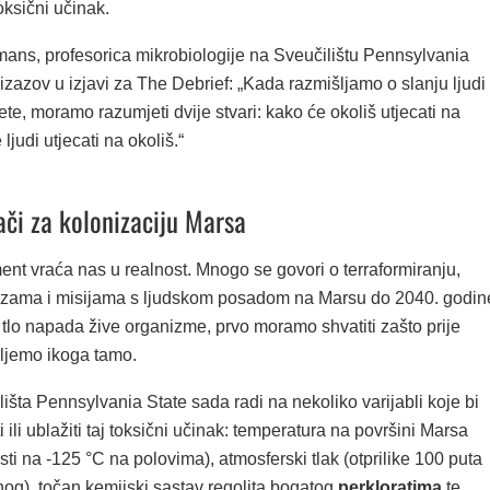
toksični učinak.
ans, profesorica mikrobiologije na Sveučilištu Pennsylvania
izazov u izjavi za The Debrief: „Kada razmišljamo o slanju ljudi
te, moramo razumjeti dvije stvari: kako će okoliš utjecati na
 ljudi utjecati na okoliš.“
ači za kolonizaciju Marsa
nt vraća nas u realnost. Mnogo se govori o terraformiranju,
zama i misijama s ljudskom posadom na Marsu do 2040. godin
tlo napada žive organizme, prvo moramo shvatiti zašto prije
ljemo ikoga tamo.
išta Pennsylvania State sada radi na nekoliko varijabli koje bi
 ili ublažiti taj toksični učinak: temperatura na površini Marsa
ti na -125 °C na polovima), atmosferski tlak (otprilike 100 puta
nog), točan kemijski sastav regolita bogatog
perkloratima
te