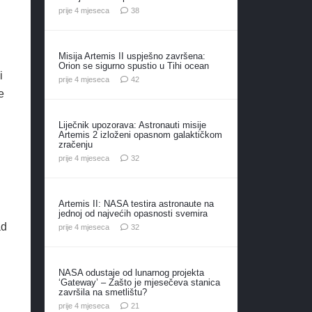
komentara
prije 4 mjeseca
38
Misija Artemis II uspješno završena:
Orion se sigurno spustio u Tihi ocean
i
komentara
prije 4 mjeseca
42
e
Liječnik upozorava: Astronauti misije
Artemis 2 izloženi opasnom galaktičkom
zračenju
komentara
prije 4 mjeseca
32
Artemis II: NASA testira astronaute na
jednoj od najvećih opasnosti svemira
ad
komentara
prije 4 mjeseca
32
NASA odustaje od lunarnog projekta
‘Gateway’ – Zašto je mjesečeva stanica
završila na smetlištu?
komentar
prije 4 mjeseca
21