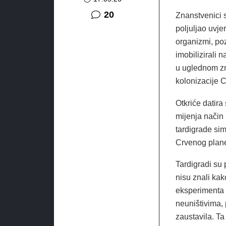
komentara
20
Znanstvenici s
poljuljao uvje
organizmi, po
imobilizirali 
u uglednom zn
kolonizacije 
Otkriće datira
mijenja način 
tardigrade si
Crvenog planet
Tardigradi su
nisu znali kak
eksperimenta 
neuništivima, 
zaustavila. T