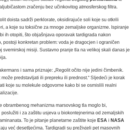
raljubičastom zračenju bez učinkovitog atmosferskog filtra.
it doista sadrži perklorate, oksidirajuće soli koje su otkrili
ri, a koje su toksične za mnoge zemaljske organizme. Ispiranje
i ih otopiti, što objašnjava oporavak tardigrada nakon
o, postoji konkretan problem: voda je dragocjen i ograničen
j svemirskoj misiji. Sustavno pranje tla na velikoj skali danas je
ija.
kermans i sama priznaje: „Regolit očito nije jedini čimbenik.
može predstavljati ili prepreku ili prednost.“ Sljedeći je korak
rati koje su molekule odgovorne kako bi se osmislili realni
alizacije.
e obrambenog mehanizma marsovskog tla moglo bi,
poslužiti i za zaštitu usjeva u biokontejnerima od zemaljskih
aminanata. To je pitanje planetarne zaštite koje
ESA
i
NASA
aju već desetljećima. Tardigradi su preživjeli pet masovnih