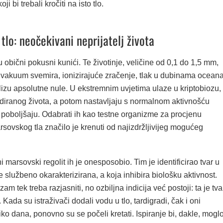
ji bi trebali kročiti na isto tlo.
tlo: neočekivani neprijatelj života
u obični pokusni kunići. Te životinje, veličine od 0,1 do 1,5 mm,
 vakuum svemira, ionizirajuće zračenje, tlak u dubinama oceana
lizu apsolutne nule. U ekstremnim uvjetima ulaze u kriptobiozu,
diranog života, a potom nastavljaju s normalnom aktivnošću
 poboljšaju. Odabrati ih kao testne organizme za procjenu
rsovskog tla značilo je krenuti od najizdržljivijeg mogućeg
ni marsovski regolit ih je onesposobio. Tim je identificirao tvar u
ije službeno okarakterizirana, a koja inhibira biološku aktivnost.
m tek treba razjasniti, no ozbiljna indicija već postoji: ta je tva
. Kada su istraživači dodali vodu u tlo, tardigradi, čak i oni
iko dana, ponovno su se počeli kretati. Ispiranje bi, dakle, mogl