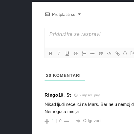
Pretplatiti se
{}
[
20
KOMENTARI
Ringo10. St
2 mjeseci prije
Nikad ljudi nece ici na Mars. Bar ne u nemoj 
Nemoguca misija
Odgovori
1
0