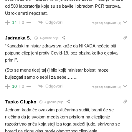
od 580 laboratorija koje su se bavile i obradom PCR testova.
Uzrok smrti nepoznat.
Odgovori
14
0
Pogledaj odgovore
(1)
Jadranka S.
4 godine prije
“Kanadski ministar zdravstva kaže da NIKADA nećete biti
potpuno cijepljeni protiv Covid-19, bez obzira koliko cjepiva
primil”.
(Sto se mene tice) taj (i bilo koji) ministar bolesti moze
buljezgati samo o sebi i za sebe……..
Odgovori
10
0
Pogledaj odgovore
(2)
Tupko Glupko
4 godine prije
Jednom kada će ovakvim političarima suditi, branit će se
riječima da je svojom medijskom prisilom na cijepljenje
razotkrivao priču koja stoji iza toga budeći ljude, skriveno se
boreći da dignu glas protiv obaveznog cijepljenja