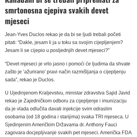
smrtonosna cjepiva svakih devet
mjeseci
Jean-Yves Duclos rekao je da bi se ljudi trebali početi
pitati: “Dakle, jesam li ja u toku sa svojim cijepljenjem?
Jesam li se cijepio u posljednjih devet mjeseci?”
“Devet mjeseci je vrlo jasno i pomoći će ljudima da shvate
zašto je ‘ažurirano’ pravi način razmišljanja o cijepljenju
sada”, rekao je Duclos.
U Ujedinjenom Kraljevstvu, ministar zdravstva Sajid Javid
rekao je Zajedničkom odboru za cijepljenje i imunizaciju
da je vlada odlučila davati injekcije svim odraslim
osobama (od 18 godina i starijima) svaka TRI mjeseca. U
Sjedinjenim Američkim Državama dr. Anthony Fauci
zagovara docjepljivanje svakih pet mjeseci. Američka FDA