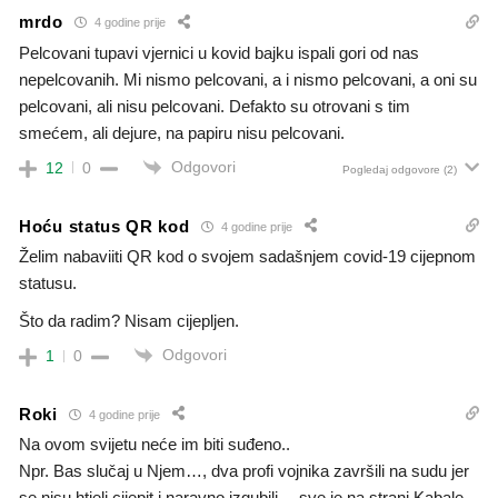
mrdo
4 godine prije
Pelcovani tupavi vjernici u kovid bajku ispali gori od nas
nepelcovanih. Mi nismo pelcovani, a i nismo pelcovani, a oni su
pelcovani, ali nisu pelcovani. Defakto su otrovani s tim
smećem, ali dejure, na papiru nisu pelcovani.
Odgovori
12
0
Pogledaj odgovore
(2)
Hoću status QR kod
4 godine prije
Želim nabaviiti QR kod o svojem sadašnjem covid-19 cijepnom
statusu.
Što da radim? Nisam cijepljen.
Odgovori
1
0
Roki
4 godine prije
Na ovom svijetu neće im biti suđeno..
Npr. Bas slučaj u Njem…, dva profi vojnika završili na sudu jer
se nisu htjeli cijepit i naravno izgubili… sve je na strani Kabale