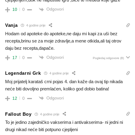
Odgovori
10
0
Vanja
4 godine prije
Hodam od apoteke do apoteke,ne daju mi kapi za uši bez
recepta,brinu se za moje zdravlje,a mene otkida,ali taj otrov
daju bez recepta,dapače.
Odgovori
17
0
Pogledaj odgovore
(8)
Legendarni Grk
4 godine prije
Moj prijatelj karataš crni pojas 4. dan kaže da ovaj tip nikada
neće biti dovoljno premlaćen, koliko god dobio batina!
Odgovori
12
0
Fallout Boy
4 godine prije
To je jedino zajedničko vakserima i antivakserima- ni jedni ni
drugi nikad neće biti potpuno cjepljeni