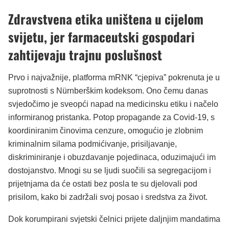
Zdravstvena etika uništena u cijelom
svijetu, jer farmaceutski gospodari
zahtijevaju trajnu poslušnost
Prvo i najvažnije, platforma mRNK “cjepiva” pokrenuta je u
suprotnosti s Nürnberškim kodeksom. Ono čemu danas
svjedočimo je sveopći napad na medicinsku etiku i načelo
informiranog pristanka. Potop propagande za Covid-19, s
koordiniranim činovima cenzure, omogućio je zlobnim
kriminalnim silama podmićivanje, prisiljavanje,
diskriminiranje i obuzdavanje pojedinaca, oduzimajući im
dostojanstvo. Mnogi su se ljudi suočili sa segregacijom i
prijetnjama da će ostati bez posla te su djelovali pod
prisilom, kako bi zadržali svoj posao i sredstva za život.
Dok korumpirani svjetski čelnici prijete daljnjim mandatima