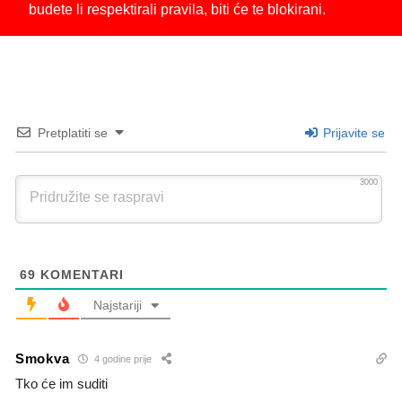
budete li respektirali pravila, biti će te blokirani.
Pretplatiti se
Prijavite se
3000
69
KOMENTARI
Najstariji
Smokva
4 godine prije
Tko će im suditi