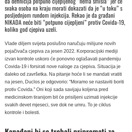
da definicija potpuno cijepljenog “nema smisla” jer će
svaka osoba na kraju morati dokazati da je “u toku” s
posljednjom rundom injekcija. Rekao je da građani
NIKADA neće biti “potpuno cijepljeni” protiv Covida-19,
koliko god cjepiva uzeli.
Vlade diljem svijeta poslušno naručuju milijune novih
pojačivača cjepiva za jesen 2022. Korporacijski mediji
izvan kontrole uskoro će ponovno oglašavati pandemiju
Covida-19 i forsirati nove naloge za cjepiva. Situacija je
daleko od završetka. Na pitanje hoće li se mandati vratiti
na jesen, Duclos je odgovorio: “Moramo se nastaviti boriti
protiv Covida.” Oni koji sada savijaju koljena pred
medicinskom tiranijom bit će prisiljeni uzimati injekcije
svakih devet mjeseci, sve dok ne umru. To je ciklus
kontrole i bolesti.
Kanađani bi se trebali pripremati za