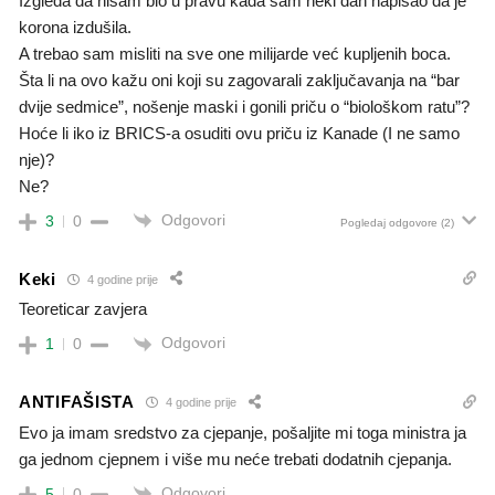
Izgleda da nisam bio u pravu kada sam neki dan napisao da je
korona izdušila.
A trebao sam misliti na sve one milijarde već kupljenih boca.
Šta li na ovo kažu oni koji su zagovarali zaključavanja na “bar
dvije sedmice”, nošenje maski i gonili priču o “biološkom ratu”?
Hoće li iko iz BRICS-a osuditi ovu priču iz Kanade (I ne samo
nje)?
Ne?
Odgovori
3
0
Pogledaj odgovore
(2)
Keki
4 godine prije
Teoreticar zavjera
Odgovori
1
0
ANTIFAŠISTA
4 godine prije
Evo ja imam sredstvo za cjepanje, pošaljite mi toga ministra ja
ga jednom cjepnem i više mu neće trebati dodatnih cjepanja.
Odgovori
5
0