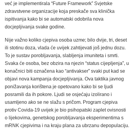
već je implementirala “Future Framework” Svjetske
zdravstvene organizacije koja preskače sva klinička
ispitivanja kako bi se automatski odobrila nova
docjepljivanja svake godine.
Nije važno koliko cjepiva osoba uzme; bilo dvije, tri, deset
ili stotinu doza, vlada će uvijek zahtijevati još jednu dozu.
To je sustav porobljavanja, slabljenja imuniteta i smrti.
Svaka će osoba, bez obzira na njezin “status cijepljenja”, u
konačnici biti označena kao “antivakser” svaki put kad se
objavi nova kampanja docjepljivanja. Ova taktika javnog
ponižavanja korištena je opetovano kako bi se ljudi
posramili da ih pokore. Ljudi se osjećaju izolirano i
usamljeno ako se ne slažu s pričom. Program cjepiva
protiv Covida-19 uvijek je bio psihopatski zaplet ovisnosti
o lijekovima, genetskog porobljavanja eksperimentima s
mRNK cjepivima i na kraju plana za ubrzanu depopulaciju.