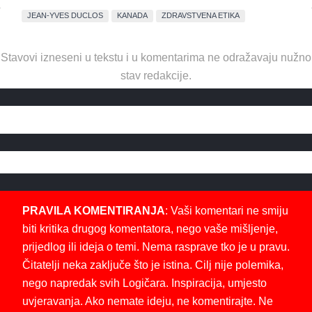
JEAN-YVES DUCLOS
KANADA
ZDRAVSTVENA ETIKA
Stavovi izneseni u tekstu i u komentarima ne odražavaju nužno
stav redakcije.
PRAVILA KOMENTIRANJA
: Vaši komentari ne smiju
biti kritika drugog komentatora, nego vaše mišljenje,
prijedlog ili ideja o temi. Nema rasprave tko je u pravu.
Čitatelji neka zaključe što je istina. Cilj nije polemika,
nego napredak svih Logičara. Inspiracija, umjesto
uvjeravanja. Ako nemate ideju, ne komentirajte. Ne