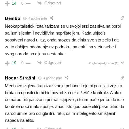
Odgovori
14
0
Bembo
4 godine prije
Neokapitalisticki totalitarizam se u svojoj srzi zasniva na borbi
sa izmisljenim i nevidljivim neprijateljem. Kada ubjedis
sopstveni narod u laz, onda mozes da cinis sve sto zelis i da
za to dobijes odobrenje uz podrsku, pa cak i na stetu sebe i
svog naroda po cijenu nestanka.
Odgovori
19
0
Pogledaj odgovore
(1)
Hogar Strašni
4 godine prije
Meni ovo izgleda kao izazivanje pobune koju bi policija i vojska
brutalno ugasili i to bi bio povod za neke žešče kontrole. A ako
će narod biti pasivan i primati cjepivo , i to im paše jer će do iste
kontrole doći malo sporije. Znači što god bude eliti paše bitno da
narod umire bilo od igle ili u ratu, osim intelegento smišljenih
napada na elitu.