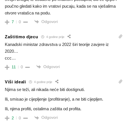
poučno gledati kako im vratovi pucaju, kada se na vješalima
otvore vratašca na podu.
Odgovori
7
0
Zaštitimo djecu
4 godine prije
Kanadski ministar zdravstva u 2022 širi teorije zavjere iz
2020…
ccc…
Odgovori
11
0
Viši ideali
4 godine prije
Njima se teži, ali nikada neće biti dostignuti.
Ili, smisao je cijepljenje (profitiranje), a ne biti cijepljen.
Ili, njima profiti, ostalima zaštita od profita.
Odgovori
2
0