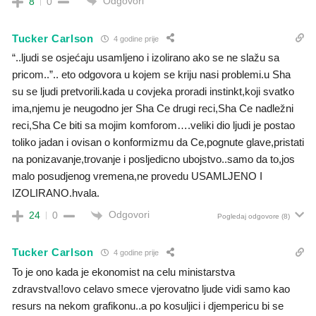
Odgovori
8
0
Tucker Carlson
4 godine prije
“..ljudi se osjećaju usamljeno i izolirano ako se ne slažu sa
pricom..”.. eto odgovora u kojem se kriju nasi problemi.u Sha
su se ljudi pretvorili.kada u covjeka proradi instinkt,koji svatko
ima,njemu je neugodno jer Sha Ce drugi reci,Sha Ce nadležni
reci,Sha Ce biti sa mojim komforom….veliki dio ljudi je postao
toliko jadan i ovisan o konformizmu da Ce,pognute glave,pristati
na ponizavanje,trovanje i posljedicno ubojstvo..samo da to,jos
malo posudjenog vremena,ne provedu USAMLJENO I
IZOLIRANO.hvala.
Odgovori
24
0
Pogledaj odgovore
(8)
Tucker Carlson
4 godine prije
To je ono kada je ekonomist na celu ministarstva
zdravstva!!ovo celavo smece vjerovatno ljude vidi samo kao
resurs na nekom grafikonu..a po kosuljici i djempericu bi se