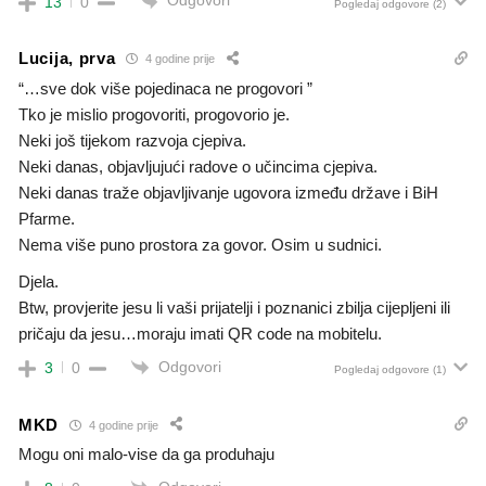
Odgovori
13
0
Pogledaj odgovore
(2)
Lucija, prva
4 godine prije
“…sve dok više pojedinaca ne progovori ”
Tko je mislio progovoriti, progovorio je.
Neki još tijekom razvoja cjepiva.
Neki danas, objavljujući radove o učincima cjepiva.
Neki danas traže objavljivanje ugovora između države i BiH
Pfarme.
Nema više puno prostora za govor. Osim u sudnici.
Djela.
Btw, provjerite jesu li vaši prijatelji i poznanici zbilja cijepljeni ili
pričaju da jesu…moraju imati QR code na mobitelu.
Odgovori
3
0
Pogledaj odgovore
(1)
MKD
4 godine prije
Mogu oni malo-vise da ga produhaju