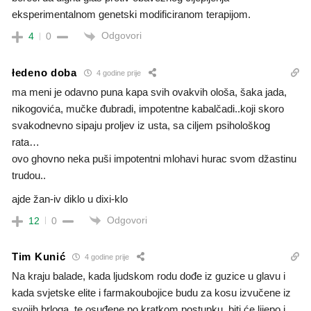
eksperimentalnom genetski modificiranom terapijom.
Odgovori
4
0
łedeno doba
4 godine prije
ma meni je odavno puna kapa svih ovakvih ološa, šaka jada,
nikogovića, mučke đubradi, impotentne kabalčadi..koji skoro
svakodnevno sipaju proljev iz usta, sa ciljem psihološkog
rata…
ovo ghovno neka puši impotentni mlohavi hurac svom džastinu
trudou..
ajde žan-iv diklo u dixi-klo
Odgovori
12
0
Tim Kunić
4 godine prije
Na kraju balade, kada ljudskom rodu dođe iz guzice u glavu i
kada svjetske elite i farmakoubojice budu za kosu izvučene iz
svojih brloga, te osuđene po kratkom postupku, biti će lijepo i