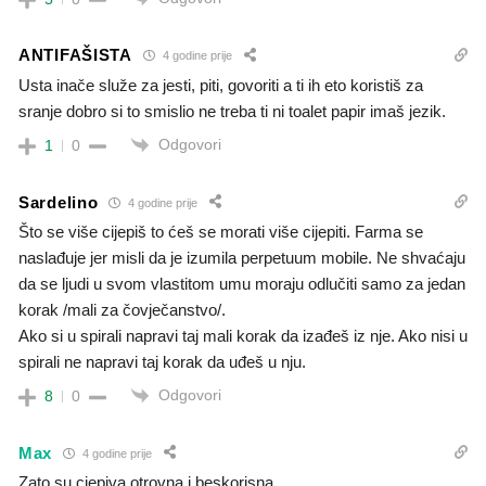
ANTIFAŠISTA
4 godine prije
Usta inače služe za jesti, piti, govoriti a ti ih eto koristiš za
sranje dobro si to smislio ne treba ti ni toalet papir imaš jezik.
Odgovori
1
0
Sardelino
4 godine prije
Što se više cijepiš to ćeš se morati više cijepiti. Farma se
naslađuje jer misli da je izumila perpetuum mobile. Ne shvaćaju
da se ljudi u svom vlastitom umu moraju odlučiti samo za jedan
korak /mali za čovječanstvo/.
Ako si u spirali napravi taj mali korak da izađeš iz nje. Ako nisi u
spirali ne napravi taj korak da uđeš u nju.
Odgovori
8
0
Max
4 godine prije
Zato su cjepiva otrovna i beskorisna.