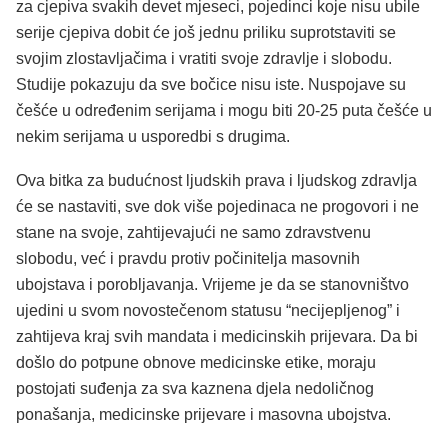
za cjepiva svakih devet mjeseci, pojedinci koje nisu ubile
serije cjepiva dobit će još jednu priliku suprotstaviti se
svojim zlostavljačima i vratiti svoje zdravlje i slobodu.
Studije pokazuju da sve bočice nisu iste. Nuspojave su
češće u određenim serijama i mogu biti 20-25 puta češće u
nekim serijama u usporedbi s drugima.
Ova bitka za budućnost ljudskih prava i ljudskog zdravlja
će se nastaviti, sve dok više pojedinaca ne progovori i ne
stane na svoje, zahtijevajući ne samo zdravstvenu
slobodu, već i pravdu protiv počinitelja masovnih
ubojstava i porobljavanja. Vrijeme je da se stanovništvo
ujedini u svom novostečenom statusu “necijepljenog” i
zahtijeva kraj svih mandata i medicinskih prijevara. Da bi
došlo do potpune obnove medicinske etike, moraju
postojati suđenja za sva kaznena djela nedoličnog
ponašanja, medicinske prijevare i masovna ubojstva.