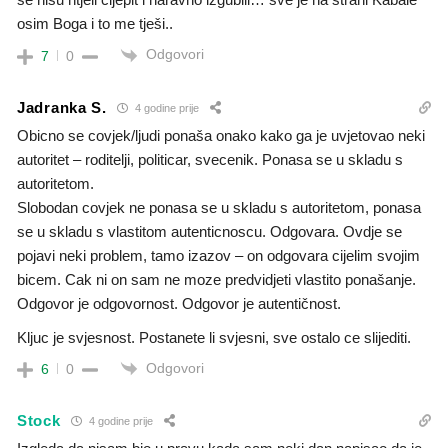
osim Boga i to me tješi..
Odgovori
7
0
Jadranka S.
4 godine prije
Obicno se covjek/ljudi ponaša onako kako ga je uvjetovao neki
autoritet – roditelji, politicar, svecenik. Ponasa se u skladu s
autoritetom.
Slobodan covjek ne ponasa se u skladu s autoritetom, ponasa
se u skladu s vlastitom autenticnoscu. Odgovara. Ovdje se
pojavi neki problem, tamo izazov – on odgovara cijelim svojim
bicem. Cak ni on sam ne moze predvidjeti vlastito ponašanje.
Odgovor je odgovornost. Odgovor je autentičnost.
Kljuc je svjesnost. Postanete li svjesni, sve ostalo ce slijediti.
Odgovori
6
0
Stock
4 godine prije