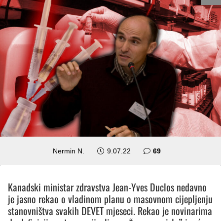
komentara
Nermin N.
9.07.22
69
Kanadski ministar zdravstva Jean-Yves Duclos nedavno
je jasno rekao o vladinom planu o masovnom cijepljenju
stanovništva svakih DEVET mjeseci. Rekao je novinarima