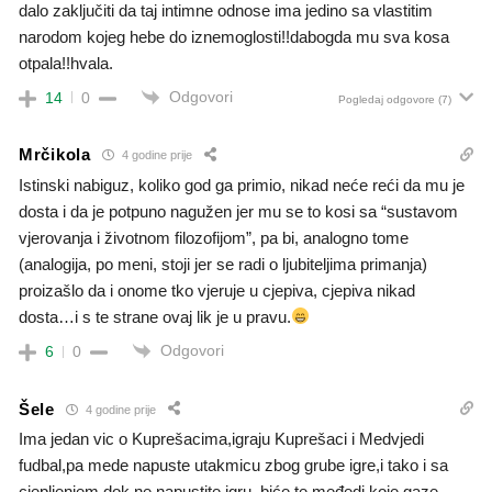
dalo zaključiti da taj intimne odnose ima jedino sa vlastitim
narodom kojeg hebe do iznemoglosti!!dabogda mu sva kosa
otpala!!hvala.
Odgovori
14
0
Pogledaj odgovore
(7)
Mrčikola
4 godine prije
Istinski nabiguz, koliko god ga primio, nikad neće reći da mu je
dosta i da je potpuno nagužen jer mu se to kosi sa “sustavom
vjerovanja i životnom filozofijom”, pa bi, analogno tome
(analogija, po meni, stoji jer se radi o ljubiteljima primanja)
proizašlo da i onome tko vjeruje u cjepiva, cjepiva nikad
dosta…i s te strane ovaj lik je u pravu.
Odgovori
6
0
Šele
4 godine prije
Ima jedan vic o Kuprešacima,igraju Kuprešaci i Medvjedi
fudbal,pa mede napuste utakmicu zbog grube igre,i tako i sa
cjepljenjem,dok ne napustite igru ,biće te međedi koje gaze