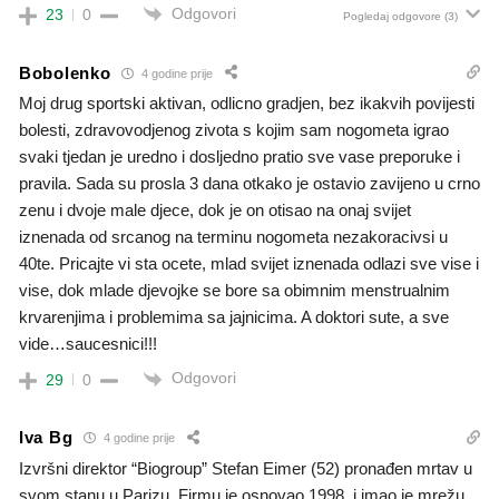
Odgovori
23
0
Pogledaj odgovore
(3)
Bobolenko
4 godine prije
Moj drug sportski aktivan, odlicno gradjen, bez ikakvih povijesti
bolesti, zdravovodjenog zivota s kojim sam nogometa igrao
svaki tjedan je uredno i dosljedno pratio sve vase preporuke i
pravila. Sada su prosla 3 dana otkako je ostavio zavijeno u crno
zenu i dvoje male djece, dok je on otisao na onaj svijet
iznenada od srcanog na terminu nogometa nezakoracivsi u
40te. Pricajte vi sta ocete, mlad svijet iznenada odlazi sve vise i
vise, dok mlade djevojke se bore sa obimnim menstrualnim
krvarenjima i problemima sa jajnicima. A doktori sute, a sve
vide…saucesnici!!!
Odgovori
29
0
Iva Bg
4 godine prije
Izvršni direktor “Biogroup” Stefan Eimer (52) pronađen mrtav u
svom stanu u Parizu. Firmu je osnovao 1998. i imao je mrežu