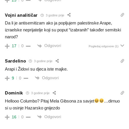
23
0
Vojni analitičar
3 godine prije
Da li je antisemitizam ako ja popljujem palestinske Arape,
izraelske neprijatelje koji su poput “izabranih” također semitski
narod?
Odgovori
17
0
Pogledaj odgovore
(1)
Sardelino
3 godine prije
Arapi i Židovi su djeca iste majke.
Odgovori
9
0
Dominik
3 godine prije
Hellooo Columbo? Pitaj Mela Gibsona za savjet
…dirnuo
si u osinje Hazarsko gnijezdo
Odgovori
16
0