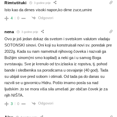
Rimtutituki
3 godine prije
Isto kao da dirnes visoki napon,ko dirne zuce,umire
Odgovori
4
0
nena
3 godine prije
Ovo je još jedan dokaz da svetom i svetskom valutom vladaju
SOTONSKI sinovi. Oni koji su konstruisali novi sv. poredak pre
2022g. Kada su nam nametnuli njihovog čoveka i nazvali ga
Božijim sinom(mi smo kopilad) a neki ga i u samog Boga
svrstavaju. Sve je krenulo od tzv.izlaska iz ropstva, tj. pohod
bande i sledbenika sa porodicama u osvajanje (40 god). Tada
su ubijali sve pred sobom i otimali. Od tada pa do danas su
razvili se u govornicu Hidru. Pošto imamo posla sa nad
ljudskim ,to se mora viša sila umešati ,jer običan čovek je za
njih NIŠTA.
Odgovori
3
0