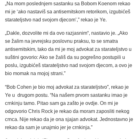
„Na mom poslednjem sastanku sa Bobom Koenom rekao
mi je ‘ako nastaviš sa antisemitskom retorikom, izgubićeš
starateljstvo nad svojom djecom’,” rekao je Ye.
„Dakle, dozvolite mi da ovo razjasnim“, nastavio je. „Ako
se žalim na jevrejsku poslovnu praksu, to se smatra
antisemitskim, tako da mi je moj advokat za starateljstvo u
suštini govorio: Ako se žališ da su pogrešno postupili u
poslu, izgubićeš starateljstvo nad svojom djecom, a ovo je
bio momak na mojoj strani.”
“Bob Cohen je bio moj advokat za starateljstvo”, rekao je
Ye u drugom postu. “Na našem prvom sastanku imao je
crnkinju tamo. Pitao sam ga zašto je ovdje. On mi je
odgovorio Chris Rock je rekao da moram zaposliti nekog
crnca. Nije rekao da je ona sjajan advokat. Jednostavno je
rekao da sam je unajmio jer je crnkinja.”