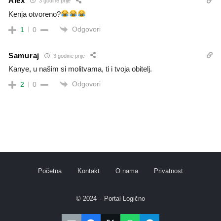
Alex
3 godine prije
Kenja otvoreno?
Odgovori
1
0
Samuraj
3 godine prije
Kanye, u našim si molitvama, ti i tvoja obitelj.
Odgovori
2
0
Početna
Kontakt
O nama
Privatnost
© 2024 – Portal Logično