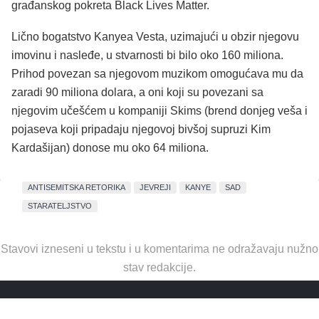
građanskog pokreta Black Lives Matter.
Lično bogatstvo Kanyea Vesta, uzimajući u obzir njegovu
imovinu i nasleđe, u stvarnosti bi bilo oko 160 miliona.
Prihod povezan sa njegovom muzikom omogućava mu da
zaradi 90 miliona dolara, a oni koji su povezani sa
njegovim učešćem u kompaniji Skims (brend donjeg veša i
pojaseva koji pripadaju njegovoj bivšoj supruzi Kim
Kardašijan) donose mu oko 64 miliona.
ANTISEMITSKA RETORIKA
JEVREJI
KANYE
SAD
STARATELJSTVO
Stavovi izneseni u tekstu i u komentarima ne odražavaju nužno
stav redakcije.