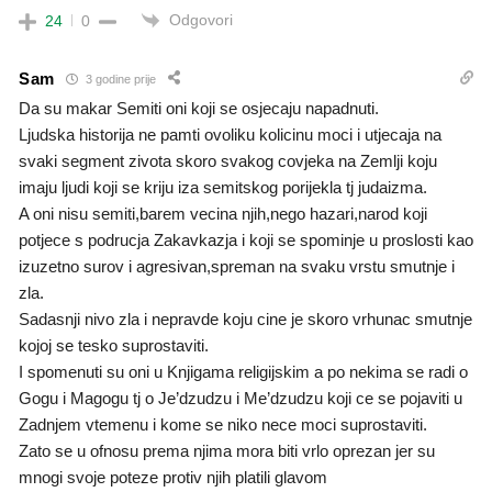
Odgovori
24
0
Sam
3 godine prije
Da su makar Semiti oni koji se osjecaju napadnuti.
Ljudska historija ne pamti ovoliku kolicinu moci i utjecaja na
svaki segment zivota skoro svakog covjeka na Zemlji koju
imaju ljudi koji se kriju iza semitskog porijekla tj judaizma.
A oni nisu semiti,barem vecina njih,nego hazari,narod koji
potjece s podrucja Zakavkazja i koji se spominje u proslosti kao
izuzetno surov i agresivan,spreman na svaku vrstu smutnje i
zla.
Sadasnji nivo zla i nepravde koju cine je skoro vrhunac smutnje
kojoj se tesko suprostaviti.
I spomenuti su oni u Knjigama religijskim a po nekima se radi o
Gogu i Magogu tj o Je’dzudzu i Me’dzudzu koji ce se pojaviti u
Zadnjem vtemenu i kome se niko nece moci suprostaviti.
Zato se u ofnosu prema njima mora biti vrlo oprezan jer su
mnogi svoje poteze protiv njih platili glavom