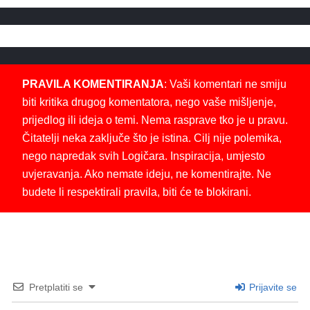
PRAVILA KOMENTIRANJA
: Vaši komentari ne smiju
biti kritika drugog komentatora, nego vaše mišljenje,
prijedlog ili ideja o temi. Nema rasprave tko je u pravu.
Čitatelji neka zaključe što je istina. Cilj nije polemika,
nego napredak svih Logičara. Inspiracija, umjesto
uvjeravanja. Ako nemate ideju, ne komentirajte. Ne
budete li respektirali pravila, biti će te blokirani.
Pretplatiti se
Prijavite se