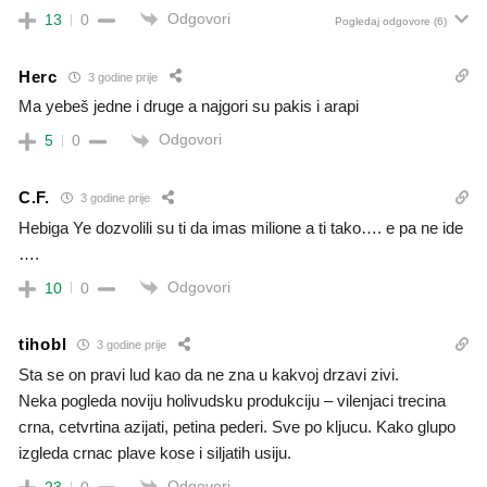
Odgovori
13
0
Pogledaj odgovore
(6)
Herc
3 godine prije
Ma yebeš jedne i druge a najgori su pakis i arapi
Odgovori
5
0
C.F.
3 godine prije
Hebiga Ye dozvolili su ti da imas milione a ti tako…. e pa ne ide
….
Odgovori
10
0
tihobl
3 godine prije
Sta se on pravi lud kao da ne zna u kakvoj drzavi zivi.
Neka pogleda noviju holivudsku produkciju – vilenjaci trecina
crna, cetvrtina azijati, petina pederi. Sve po kljucu. Kako glupo
izgleda crnac plave kose i siljatih usiju.
Odgovori