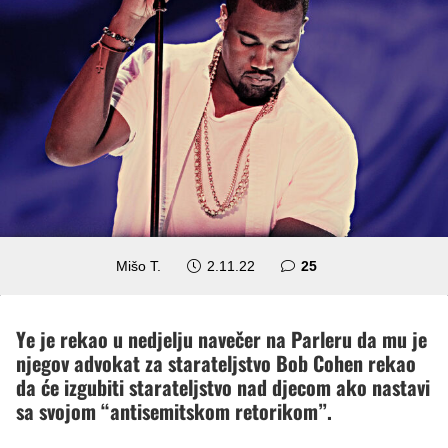
komentara
Mišo T.
2.11.22
25
Ye je rekao u nedjelju navečer na Parleru da mu je
njegov advokat za starateljstvo Bob Cohen rekao
da će izgubiti starateljstvo nad djecom ako nastavi
sa svojom “antisemitskom retorikom”.