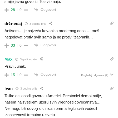
smije javno govoriti. To svi znaju.
Odgovori
28
0
držnedaj
3 godine prije
Antisem… je najveća kovanica modernog doba … moš
negodovat protiv svih samo ja ne protiv ‘izabranih…
Odgovori
33
0
Max
3 godine prije
Pravi Junak.
Odgovori
15
0
Pogledaj odgovore
(2)
Ivan
3 godine prije
Toliko o slobodi govora u Americi! Prestonici demokratije,
nasem najsvetlijem uzoru svih vrednosti covecanstva…
Ne mogu biti dovoljno cinican prema leglu svih vodecih
izopacenosti trenutno u svetu.