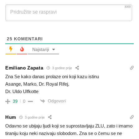
3000
25
KOMENTARI
Najstariji
Emiliano Zapata
3 godine prije
Zna Se kako danas prolaze oni koji kazu istinu
Asange, Marko, Dr. Royal Rifej,
Dr. Uldo Ulfkotte
Odgovori
39
0
Hum
3 godine prije
Odavno se ubijaju ljudi koji se suprostavljaju ZLU, zato i imamo
tiraniju koju neki nazivaju slobodom. Zna se o čemu se ne