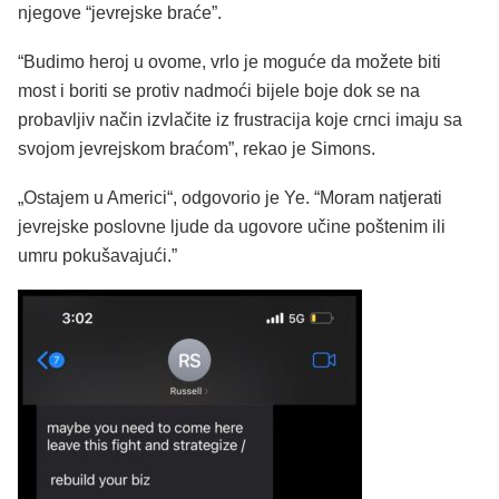
njegove “jevrejske braće”.
“Budimo heroj u ovome, vrlo je moguće da možete biti
most i boriti se protiv nadmoći bijele boje dok se na
probavljiv način izvlačite iz frustracija koje crnci imaju sa
svojom jevrejskom braćom”, rekao je Simons.
„Ostajem u Americi“, odgovorio je Ye. “Moram natjerati
jevrejske poslovne ljude da ugovore učine poštenim ili
umru pokušavajući.”