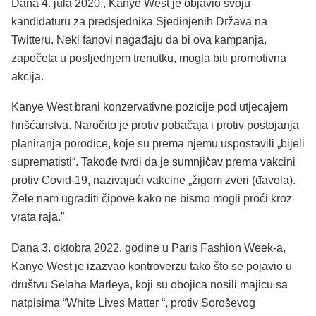
Dana 4. jula 2020., Kanye West je objavio svoju
kandidaturu za predsjednika Sjedinjenih Država na
Twitteru. Neki fanovi nagađaju da bi ova kampanja,
započeta u posljednjem trenutku, mogla biti promotivna
akcija.
Kanye West brani konzervativne pozicije pod utjecajem
hrišćanstva. Naročito je protiv pobačaja i protiv postojanja
planiranja porodice, koje su prema njemu uspostavili „bijeli
suprematisti“. Takođe tvrdi da je sumnjičav prema vakcini
protiv Covid-19, nazivajući vakcine „žigom zveri (đavola).
Žele nam ugraditi čipove kako ne bismo mogli proći kroz
vrata raja.”
Dana 3. oktobra 2022. godine u Paris Fashion Week-a,
Kanye West je izazvao kontroverzu tako što se pojavio u
društvu Selaha Marleya, koji su obojica nosili majicu sa
natpisima “White Lives Matter “, protiv Soroševog