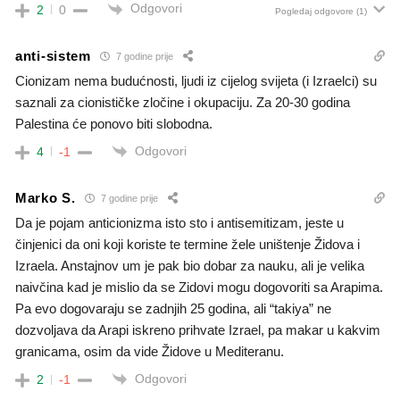
Odgovori
2
0
Pogledaj odgovore
(1)
anti-sistem
7 godine prije
Cionizam nema budućnosti, ljudi iz cijelog svijeta (i Izraelci) su
saznali za cionističke zločine i okupaciju. Za 20-30 godina
Palestina će ponovo biti slobodna.
Odgovori
4
-1
Marko S.
7 godine prije
Da je pojam anticionizma isto sto i antisemitizam, jeste u
činjenici da oni koji koriste te termine žele uništenje Židova i
Izraela. Anstajnov um je pak bio dobar za nauku, ali je velika
naivčina kad je mislio da se Zidovi mogu dogovoriti sa Arapima.
Pa evo dogovaraju se zadnjih 25 godina, ali “takiya” ne
dozvoljava da Arapi iskreno prihvate Izrael, pa makar u kakvim
granicama, osim da vide Židove u Mediteranu.
Odgovori
2
-1