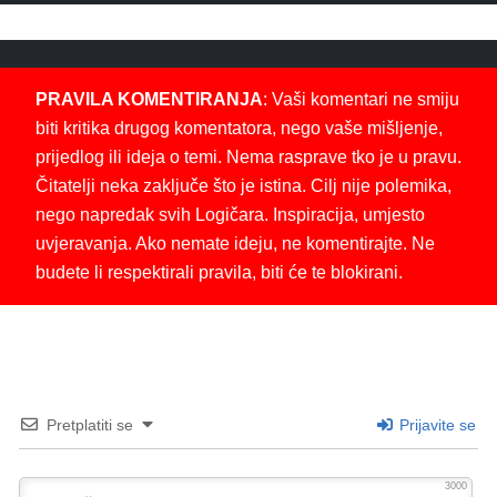
PRAVILA KOMENTIRANJA
: Vaši komentari ne smiju
biti kritika drugog komentatora, nego vaše mišljenje,
prijedlog ili ideja o temi. Nema rasprave tko je u pravu.
Čitatelji neka zaključe što je istina. Cilj nije polemika,
nego napredak svih Logičara. Inspiracija, umjesto
uvjeravanja. Ako nemate ideju, ne komentirajte. Ne
budete li respektirali pravila, biti će te blokirani.
Pretplatiti se
Prijavite se
3000