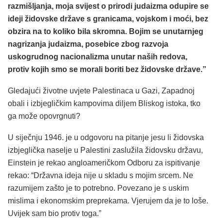
razmišljanja, moja svijest o prirodi judaizma odupire se
ideji židovske države s granicama, vojskom i moći, bez
obzira na to koliko bila skromna. Bojim se unutarnjeg
nagrizanja judaizma, posebice zbog razvoja
uskogrudnog nacionalizma unutar naših redova,
protiv kojih smo se morali boriti bez židovske države.”
Gledajući životne uvjete Palestinaca u Gazi, Zapadnoj
obali i izbjegličkim kampovima diljem Bliskog istoka, tko
ga može opovrgnuti?
U siječnju 1946. je u odgovoru na pitanje jesu li židovska
izbjeglička naselje u Palestini zaslužila židovsku državu,
Einstein je rekao angloameričkom Odboru za ispitivanje
rekao: “Državna ideja nije u skladu s mojim srcem. Ne
razumijem zašto je to potrebno. Povezano je s uskim
mislima i ekonomskim preprekama. Vjerujem da je to loše.
Uvijek sam bio protiv toga.”