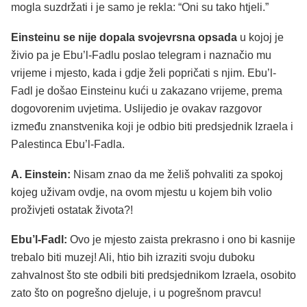
mogla suzdržati i je samo je rekla: “Oni su tako htjeli.”
Einsteinu se nije dopala svojevrsna opsada
u kojoj je
živio pa je Ebu’l-Fadlu poslao telegram i naznačio mu
vrijeme i mjesto, kada i gdje želi popričati s njim. Ebu’l-
Fadl je došao Einsteinu kući u zakazano vrijeme, prema
dogovorenim uvjetima. Uslijedio je ovakav razgovor
između znanstvenika koji je odbio biti predsjednik Izraela i
Palestinca Ebu’l-Fadla.
A. Einstein:
Nisam znao da me želiš pohvaliti za spokoj
kojeg uživam ovdje, na ovom mjestu u kojem bih volio
proživjeti ostatak života?!
Ebu’l-Fadl:
Ovo je mjesto zaista prekrasno i ono bi kasnije
trebalo biti muzej! Ali, htio bih izraziti svoju duboku
zahvalnost što ste odbili biti predsjednikom Izraela, osobito
zato što on pogrešno djeluje, i u pogrešnom pravcu!