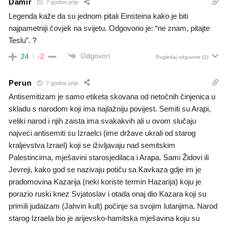
Damir
7 godine prije
Legenda kaže da su jednom pitali Einsteina kako je biti
najpametniji čovjek na svijetu. Odgovorio je: “ne znam, pitajte
Teslu”. ?
Odgovori
24
-2
Pogledaj odgovore
(1)
Perun
7 godine prije
Antisemitizam je samo etiketa skovana od netočnih činjenica u
skladu s narodom koji ima najlažniju povijest. Semiti su Arapi,
veliki narod i njih zaista ima svakakvih ali u ovom slučaju
najveći antisemiti su Izraelci (ime države ukrali od starog
kraljevstva Izrael) koji se iživljavaju nad semitskim
Palestincima, mješavini starosjedilaca i Arapa. Sami Židovi ili
Jevreji, kako god se nazivaju potiču sa Kavkaza gdje im je
pradomovina Kazarija (neki koriste termin Hazarija) koju je
porazio ruski knez Svjatoslav i otada onaj dio Kazara koji su
primili judaizam (Jahvin kult) počinje sa svojim lutanjima. Narod
starog Izraela bio je arijevsko-hamitska mješavina koju su