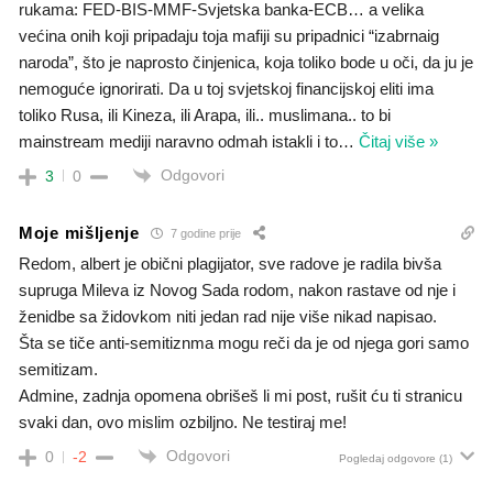
rukama: FED-BIS-MMF-Svjetska banka-ECB… a velika
većina onih koji pripadaju toja mafiji su pripadnici “izabrnaig
naroda”, što je naprosto činjenica, koja toliko bode u oči, da ju je
nemoguće ignorirati. Da u toj svjetskoj financijskoj eliti ima
toliko Rusa, ili Kineza, ili Arapa, ili.. muslimana.. to bi
mainstream mediji naravno odmah istakli i to
…
Čitaj više »
Odgovori
3
0
Moje mišljenje
7 godine prije
Redom, albert je obični plagijator, sve radove je radila bivša
supruga Mileva iz Novog Sada rodom, nakon rastave od nje i
ženidbe sa židovkom niti jedan rad nije više nikad napisao.
Šta se tiče anti-semitiznma mogu reči da je od njega gori samo
semitizam.
Admine, zadnja opomena obrišeš li mi post, rušit ću ti stranicu
svaki dan, ovo mislim ozbiljno. Ne testiraj me!
Odgovori
0
-2
Pogledaj odgovore
(1)