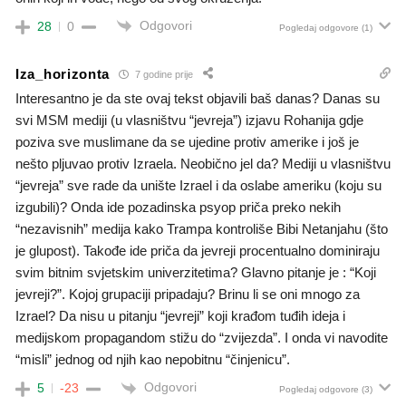
Odgovori
28
0
Pogledaj odgovore
(1)
Iza_horizonta
7 godine prije
Interesantno je da ste ovaj tekst objavili baš danas? Danas su
svi MSM mediji (u vlasništvu “jevreja”) izjavu Rohanija gdje
poziva sve muslimane da se ujedine protiv amerike i još je
nešto pljuvao protiv Izraela. Neobično jel da? Mediji u vlasništvu
“jevreja” sve rade da unište Izrael i da oslabe ameriku (koju su
izgubili)? Onda ide pozadinska psyop priča preko nekih
“nezavisnih” medija kako Trampa kontroliše Bibi Netanjahu (što
je glupost). Takođe ide priča da jevreji procentualno dominiraju
svim bitnim svjetskim univerzitetima? Glavno pitanje je : “Koji
jevreji?”. Kojoj grupaciji pripadaju? Brinu li se oni mnogo za
Izrael? Da nisu u pitanju “jevreji” koji krađom tuđih ideja i
medijskom propagandom stižu do “zvijezda”. I onda vi navodite
“misli” jednog od njih kao nepobitnu “činjenicu”.
Odgovori
5
-23
Pogledaj odgovore
(3)