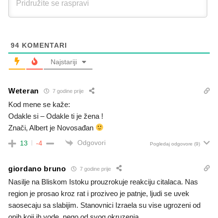
94
KOMENTARI
Najstariji
Weteran
7 godine prije
Kod mene se kaže:
Odakle si – Odakle ti je žena !
Znači, Albert je Novosađan
Odgovori
13
-4
Pogledaj odgovore
(9)
giordano bruno
7 godine prije
Nasilje na Bliskom Istoku prouzrokuje reakciju citalaca. Nas
region je prosao kroz rat i proziveo je patnje, ljudi se uvek
saosecaju sa slabijim. Stanovnici Izraela su vise ugrozeni od
onih koji ih vode, nego od svog okruzenja.