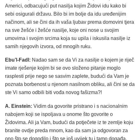
Americi, odbacujući put nasilja kojim Židovi idu kako bi
sebi osigurali državu. Bilo bi im bolje da idu uređenijim
načinom, ali se čini da ih vaša ljubav prema domovini tjera
na sve žešće i žešće nasilje, koje oni nose u svojim
umovima i svojim srcima koja su upila i iskusila nasilje iz
samih njegovih izvora, od mnogih ruku.
Ebu’l-Fadl:
Nadao sam se da Vi za nasilje o kojem je riječ
imate rješenje kojim bi se ovo složeno pitanje moglo
rasplesti prije nego se sasvim zaplete, budući da Vam je
poznata borbenost u njenom nasilnom obliku, ali čini se da
ste Vi samo odbili biti vođa novog fašizma?!
A. Einstein:
Vidim da govorite pristrano i s nacionalnim
nabojem koji se ispoljava u onome što govorite o
Židovima. Ali ja Vam, budući da potječete iz te zemlje koju
branite ovdje preda mnom, kao da sam ja odgovoran za
ono što se dogodilo i što se još uvijek tu i tamo događa,