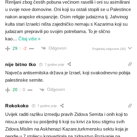
Rimljani zbog čestih pobuna većinom raselili i oni su asimilirani
u svoje nove domovine. Oni koji su ostali stopili se u Palestince
nakon arapske ekspanzije. Osim religije judaizma tj. Jahvinog
kulta stari Izraelci ništa zajedničko nemaju s Kazarima koji su
judaizam prepravili po svojim potrebama. To je slično
kao
…
Čitaj više »
Odgovori
29
-2
Pogledaj odgovore
(30)
nije bitno tko
7 godine prije
Največa antisemitska država je Izrael, koji svakodnevno pobija
palestinske semite.
Odgovori
20
0
Rokokoko
7 godine prije
Uvijek raditi razliku izmedju pravih Zidova Semita i onih koji to
nisu,a upravo su posljednji ti koji su krivi za losu stigmu svih
Zidova.Mislim na Askhenazi Kazare,turkmensku sektu koja je
negdje u 7 stoljecu konvertirala na zidovstvo.Pozivanje na