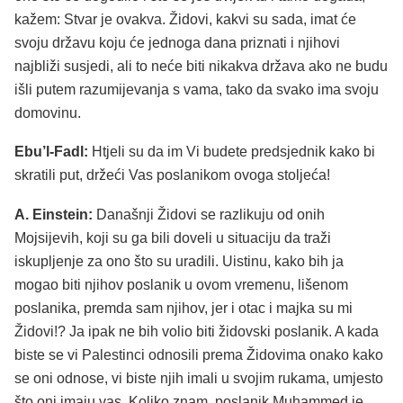
kažem: Stvar je ovakva. Židovi, kakvi su sada, imat će
svoju državu koju će jednoga dana priznati i njihovi
najbliži susjedi, ali to neće biti nikakva država ako ne budu
išli putem razumijevanja s vama, tako da svako ima svoju
domovinu.
Ebu’l-Fadl:
Htjeli su da im Vi budete predsjednik kako bi
skratili put, držeći Vas poslanikom ovoga stoljeća!
A. Einstein:
Današnji Židovi se razlikuju od onih
Mojsijevih, koji su ga bili doveli u situaciju da traži
iskupljenje za ono što su uradili. Uistinu, kako bih ja
mogao biti njihov poslanik u ovom vremenu, lišenom
poslanika, premda sam njihov, jer i otac i majka su mi
Židovi!? Ja ipak ne bih volio biti židovski poslanik. A kada
biste se vi Palestinci odnosili prema Židovima onako kako
se oni odnose, vi biste njih imali u svojim rukama, umjesto
što oni imaju vas. Koliko znam, poslanik Muhammed je