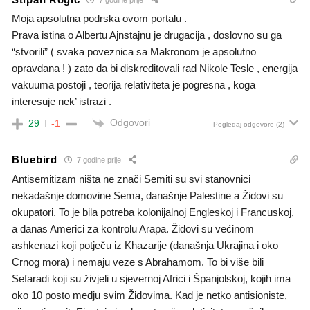
Moja apsolutna podrska ovom portalu .
Prava istina o Albertu Ajnstajnu je drugacija , doslovno su ga
“stvorili” ( svaka poveznica sa Makronom je apsolutno
opravdana ! ) zato da bi diskreditovali rad Nikole Tesle , energija
vakuuma postoji , teorija relativiteta je pogresna , koga
interesuje nek’ istrazi .
Odgovori
29
-1
Pogledaj odgovore
(2)
Bluebird
7 godine prije
Antisemitizam ništa ne znači Semiti su svi stanovnici
nekadašnje domovine Sema, današnje Palestine a Židovi su
okupatori. To je bila potreba kolonijalnoj Engleskoj i Francuskoj,
a danas Americi za kontrolu Arapa. Židovi su većinom
ashkenazi koji potječu iz Khazarije (današnja Ukrajina i oko
Crnog mora) i nemaju veze s Abrahamom. To bi više bili
Sefaradi koji su živjeli u sjevernoj Africi i Španjolskoj, kojih ima
oko 10 posto medju svim Židovima. Kad je netko antisioniste,