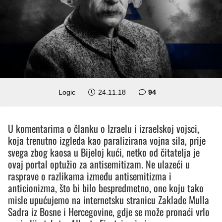
komentara
Logic
24.11.18
94
U komentarima o članku o Izraelu i izraelskoj vojsci,
koja trenutno izgleda kao paralizirana vojna sila, prije
svega zbog kaosa u Bijeloj kući, netko od čitatelja je
ovaj portal optužio za antisemitizam. Ne ulazeći u
rasprave o razlikama između antisemitizma i
anticionizma, što bi bilo bespredmetno, one koju tako
misle upućujemo na internetsku stranicu Zaklade Mulla
Sadra iz Bosne i Hercegovine, gdje se može pronaći vrlo