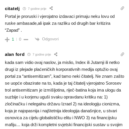
citatelj
7 godine prije
Portal je proruski i vjerojatno izdavaci primaju neku lovu od
ruske ambasade,ali ipak za razliku od drugih bar kritizira
“Zapad” .
Odgovori
1
0
alan ford
7 godine prije
kada sam vidio ovaj naslov, ja mislio, Index ili Jutarnji ili netko
drugi iz plejade plaćeničkih korporativnih medija optužio ovaj
portal za “antisemitizam”, kad tamo neki čitatelj. Ne znam zašto
se uopće obazirate na to, kada je taj čitatelj vjerojatno Sorosev
trol antisemitizam je izmišljotina, riječ-batina koja ima ulogu da
suzbije i u korjenu uguši svaku opravdanu kritiku na: 1)
zločinačku i nelegalnu državu Izrael 2) na ideologiju cionizma,
koja je najopasnija i najštetnija ideologija današnjice, u stvari
osnovica za cijelu globalističku elitu i NWO 3) na financijsku
mafiju… koja drži kompletni svjetski financijski sustav u svojim