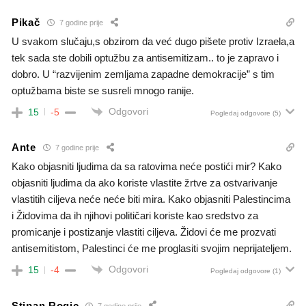
Pikač
7 godine prije
U svakom slučaju,s obzirom da već dugo pišete protiv Izraela,a
tek sada ste dobili optužbu za antisemitizam.. to je zapravo i
dobro. U “razvijenim zemljama zapadne demokracije” s tim
optužbama biste se susreli mnogo ranije.
Odgovori
15
-5
Pogledaj odgovore
(5)
Ante
7 godine prije
Kako objasniti ljudima da sa ratovima neće postići mir? Kako
objasniti ljudima da ako koriste vlastite žrtve za ostvarivanje
vlastitih ciljeva neće neće biti mira. Kako objasniti Palestincima
i Židovima da ih njihovi političari koriste kao sredstvo za
promicanje i postizanje vlastiti ciljeva. Židovi će me prozvati
antisemitistom, Palestinci će me proglasiti svojim neprijateljem.
Odgovori
15
-4
Pogledaj odgovore
(1)
Stipan Rogic
7 godine prije