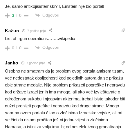
Je, samo antikojisistemski? I, Einstein nije bio portal!
Odgovori
3
0
Kažun
7 godine prije
List of Irgun operations…….wikipedia
Odgovori
0
0
Janko
7 godine prije
Osobno ne smatram da je problem ovog portala antisemitizam,
već nedostatak dosljednosti kod pojedinih autora da se prikažu
obje strane medalje. Nije problem prikazeti pogreške i nepravdu
kod države Izrael jer ih ima mnogo, ali ako već izvještavate o
određenom sukobu i njegovim akterima, trebali biste također biti
dužni prenijeti pogreške i nepravdu kod druge strane. Mnogo
sam na ovom portalu čitao o zločinima Izraelske vojske, ali mi
se čini da nisam pročitao još ni jednu vijest o zločinima
Hamasa, a istini za volju ima ih; od neselektivnog granatiranja