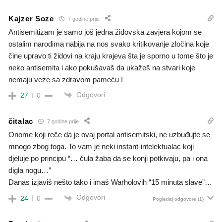
Kajzer Soze
7 godine prije
Antisemitizam je samo još jedna židovska zavjera kojom se
ostalim narodima nabija na nos svako kritikovanje zločina koje
čine upravo ti židovi na kraju krajeva šta je sporno u tome što je
neko antisemita i ako pokušavaš da ukažeš na stvari koje
nemaju veze sa zdravom pameću !
Odgovori
27
0
čitalac
7 godine prije
Onome koji reče da je ovaj portal antisemitski, ne uzbuđujte se
mnogo zbog toga. To vam je neki instant-intelektualac koji
djeluje po principu “… čula žaba da se konji potkivaju, pa i ona
digla nogu…”
Danas izjaviš nešto tako i imaš Warholovih “15 minuta slave”…
Odgovori
24
0
Pogledaj odgovore
(1)