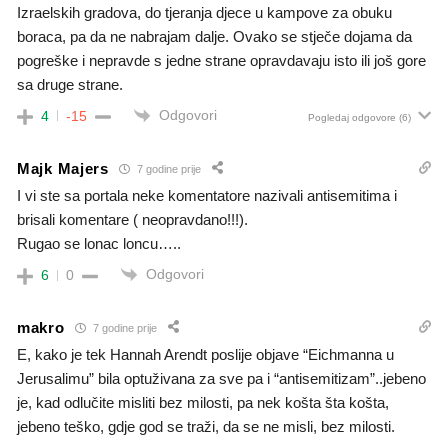
Izraelskih gradova, do tjeranja djece u kampove za obuku
boraca, pa da ne nabrajam dalje. Ovako se stječe dojama da
pogreške i nepravde s jedne strane opravdavaju isto ili još gore
sa druge strane.
Odgovori
4
-15
Pogledaj odgovore
(6)
Majk Majers
7 godine prije
I vi ste sa portala neke komentatore nazivali antisemitima i
brisali komentare ( neopravdano!!!).
Rugao se lonac loncu…..
Odgovori
6
0
makro
7 godine prije
E, kako je tek Hannah Arendt poslije objave “Eichmanna u
Jerusalimu” bila optuživana za sve pa i “antisemitizam”..jebeno
je, kad odlučite misliti bez milosti, pa nek košta šta košta,
jebeno teško, gdje god se traži, da se ne misli, bez milosti.