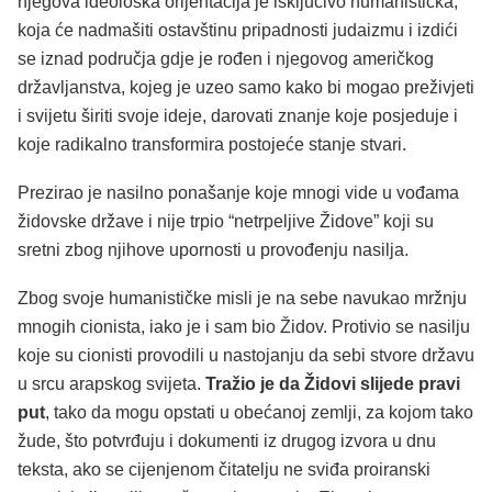
njegova ideološka orijentacija je isključivo humanistička,
koja će nadmašiti ostavštinu pripadnosti judaizmu i izdići
se iznad područja gdje je rođen i njegovog američkog
državljanstva, kojeg je uzeo samo kako bi mogao preživjeti
i svijetu širiti svoje ideje, darovati znanje koje posjeduje i
koje radikalno transformira postojeće stanje stvari.
Prezirao je nasilno ponašanje koje mnogi vide u vođama
židovske države i nije trpio “netrpeljive Židove” koji su
sretni zbog njihove upornosti u provođenju nasilja.
Zbog svoje humanističke misli je na sebe navukao mržnju
mnogih cionista, iako je i sam bio Židov. Protivio se nasilju
koje su cionisti provodili u nastojanju da sebi stvore državu
u srcu arapskog svijeta.
Tražio je da Židovi slijede pravi
put
, tako da mogu opstati u obećanoj zemlji, za kojom tako
žude, što potvrđuju i dokumenti iz drugog izvora u dnu
teksta, ako se cijenjenom čitatelju ne sviđa proiranski