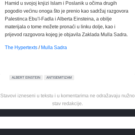
Hamid u svojoj knjizi Islam i Poslanik u očima drugih
pogodio većinu onoga što je prenio kao sadržaj razgovora
Palestinca Ebu’l-Fadla i Alberta Einsteina, a obilje
materijala o tome možete pronaći u linku dolje, kao i
prijevod razgovora kojeg je objavila Zaklada Mulla Sadra.
The Hypertexts
/
Mulla Sadra
ALBERT EINSTEIN
ANTISEMITIZAM
Stavovi izneseni u tekstu i u komentarima ne odražavaju nužno
stav redakcije.