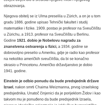
obrazovanja.
Njegova obitelj se iz Ulma preselila u Zürich, a on je u tom
gradu 1886. godine upisao Tehnički fakultet i studij
matematike i fizike. 1909. postao je profesor na Sveučilištu
u Zürichu, a 1913. profesor na Sveučilištu u Berlinu.
Godine
1921. dobio je Nobelovu nagradu za
znanstvena ostvarenja u fizici,
a 1934. godine se
dobrovoljno preselio u Ameriku, gdje je radio kao profesor
na nekoliko američkih sveučilišta, da bi se konačno
skrasio u Princetonu. Američko državljanstvo je dobio
1941. godine.
Einstein je odbio ponudu da bude predsjednik države
Izrael
, nakon smrti Chaima Weizmanna, prvog izraelskog
predsjednika. Unatoč činjenici da je porijeklom Židov i kao
takvom mu je ponuđeno da bude predsjednik Izraela,