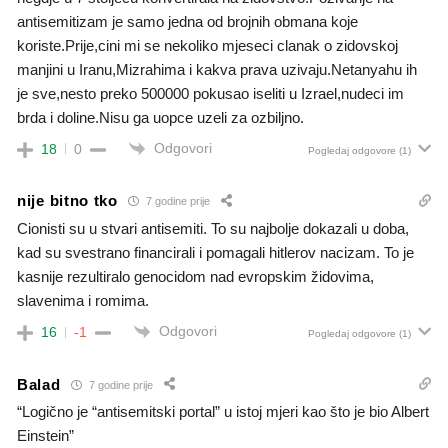
antisemitizam je samo jedna od brojnih obmana koje
koriste.Prije,cini mi se nekoliko mjeseci clanak o zidovskoj
manjini u Iranu,Mizrahima i kakva prava uzivaju.Netanyahu ih
je sve,nesto preko 500000 pokusao iseliti u Izrael,nudeci im
brda i doline.Nisu ga uopce uzeli za ozbiljno.
Odgovori
18
0
Pogledaj odgovore
(1)
nije bitno tko
7 godine prije
Cionisti su u stvari antisemiti. To su najbolje dokazali u doba,
kad su svestrano financirali i pomagali hitlerov nacizam. To je
kasnije rezultiralo genocidom nad evropskim židovima,
slavenima i romima.
Odgovori
16
-1
Pogledaj odgovore
(1)
Balad
7 godine prije
“Logično je “antisemitski portal” u istoj mjeri kao što je bio Albert
Einstein”