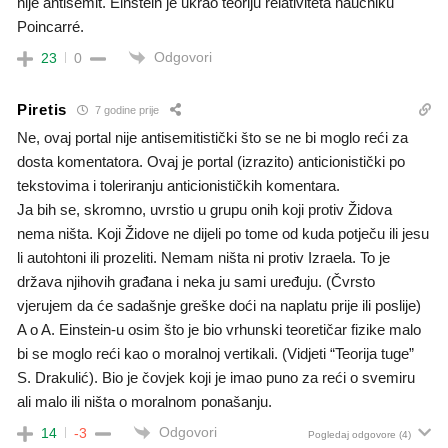
nije antisemit. Einstein je ukrao teoriju relativiteta naučniku
Poincarré.
Odgovori
23
0
Piretis
7 godine prije
Ne, ovaj portal nije antisemitistički što se ne bi moglo reći za
dosta komentatora. Ovaj je portal (izrazito) anticionistički po
tekstovima i toleriranju anticionističkih komentara.
Ja bih se, skromno, uvrstio u grupu onih koji protiv Židova
nema ništa. Koji Židove ne dijeli po tome od kuda potječu ili jesu
li autohtoni ili prozeliti. Nemam ništa ni protiv Izraela. To je
država njihovih građana i neka ju sami uređuju. (Čvrsto
vjerujem da će sadašnje greške doći na naplatu prije ili poslije)
A o A. Einstein-u osim što je bio vrhunski teoretičar fizike malo
bi se moglo reći kao o moralnoj vertikali. (Vidjeti “Teorija tuge”
S. Drakulić). Bio je čovjek koji je imao puno za reći o svemiru
ali malo ili ništa o moralnom ponašanju.
Odgovori
14
-3
Pogledaj odgovore
(4)