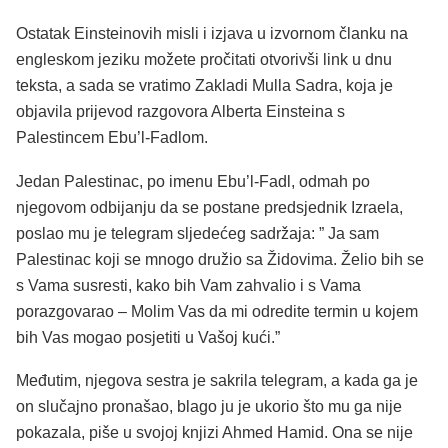
Ostatak Einsteinovih misli i izjava u izvornom članku na
engleskom jeziku možete pročitati otvorivši link u dnu
teksta, a sada se vratimo Zakladi Mulla Sadra, koja je
objavila prijevod razgovora Alberta Einsteina s
Palestincem Ebu’l-Fadlom.
Jedan Palestinac, po imenu Ebu’l-Fadl, odmah po
njegovom odbijanju da se postane predsjednik Izraela,
poslao mu je telegram sljedećeg sadržaja: ” Ja sam
Palestinac koji se mnogo družio sa Židovima. Želio bih se
s Vama susresti, kako bih Vam zahvalio i s Vama
porazgovarao – Molim Vas da mi odredite termin u kojem
bih Vas mogao posjetiti u Vašoj kući.”
Međutim, njegova sestra je sakrila telegram, a kada ga je
on slučajno pronašao, blago ju je ukorio što mu ga nije
pokazala, piše u svojoj knjizi Ahmed Hamid. Ona se nije