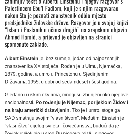
zanimljiv tekst o Albertu Einsteinu i njegov razgovor s
Palestincem Ebu’l-Fadlom, koji je s njim razgovarao
nakon što je poznati znanstvenik odbio mjesto
predsjednika židovske države. Razgovor je u svojoj knjizi
“Islam i Poslanik u očima drugih” na arapskom objavio
Ahmed Hamid, a prijevod je objavljen na stranici
spomenute zaklade.
Albert Einstein
je, bez sumnje, jedan od najpoznatijih
znanstvenika XX stoljeća. Rođen je u Ulmu, Njemačka,
1879. godine, a umro u Princetonu u Sjedinjenim
Državama 1955. u dobi od sedamdeset i šest godina.
Gledano u uskim okvirima, mnogi su zbunjeni oko njegove
nacionalnosti.
Po rođenju je Nijemac, porijeklom Židov i
na kraju američki državljanin.
Tko je i umro, stoga ga
SAD smatraju svojim “vlasništvom”. Međutim, Einstein je
“vlasništvo” cijelog svijeta i čovječanstva, budući da je
čovjek uvijek bio u središtu njegove misli i njegovog