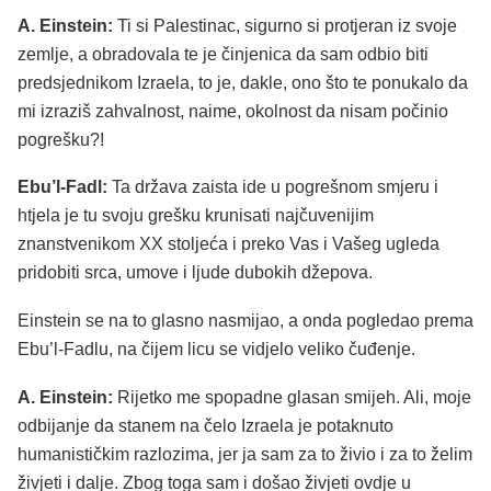
A. Einstein:
Ti si Palestinac, sigurno si protjeran iz svoje
zemlje, a obradovala te je činjenica da sam odbio biti
predsjednikom Izraela, to je, dakle, ono što te ponukalo da
mi izraziš zahvalnost, naime, okolnost da nisam počinio
pogrešku?!
Ebu’l-Fadl:
Ta država zaista ide u pogrešnom smjeru i
htjela je tu svoju grešku krunisati najčuvenijim
znanstvenikom XX stoljeća i preko Vas i Vašeg ugleda
pridobiti srca, umove i ljude dubokih džepova.
Einstein se na to glasno nasmijao, a onda pogledao prema
Ebu’l-Fadlu, na čijem licu se vidjelo veliko čuđenje.
A. Einstein:
Rijetko me spopadne glasan smijeh. Ali, moje
odbijanje da stanem na čelo Izraela je potaknuto
humanističkim razlozima, jer ja sam za to živio i za to želim
živjeti i dalje. Zbog toga sam i došao živjeti ovdje u