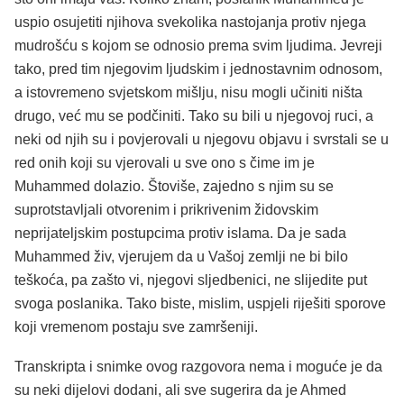
uspio osujetiti njihova svekolika nastojanja protiv njega
mudrošću s kojom se odnosio prema svim ljudima. Jevreji
tako, pred tim njegovim ljudskim i jednostavnim odnosom,
a istovremeno svjetskom mišlju, nisu mogli učiniti ništa
drugo, već mu se podčiniti. Tako su bili u njegovoj ruci, a
neki od njih su i povjerovali u njegovu objavu i svrstali se u
red onih koji su vjerovali u sve ono s čime im je
Muhammed dolazio. Štoviše, zajedno s njim su se
suprotstavljali otvorenim i prikrivenim židovskim
neprijateljskim postupcima protiv islama. Da je sada
Muhammed živ, vjerujem da u Vašoj zemlji ne bi bilo
teškoća, pa zašto vi, njegovi sljedbenici, ne slijedite put
svoga poslanika. Tako biste, mislim, uspjeli riješiti sporove
koji vremenom postaju sve zamršeniji.
Transkripta i snimke ovog razgovora nema i moguće je da
su neki dijelovi dodani, ali sve sugerira da je Ahmed