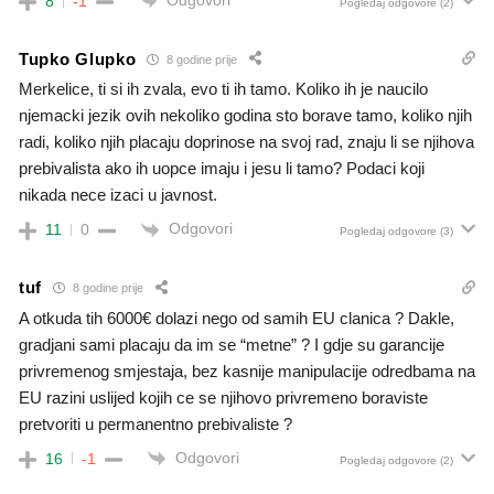
8
-1
Pogledaj odgovore
(2)
Tupko Glupko
8 godine prije
Merkelice, ti si ih zvala, evo ti ih tamo. Koliko ih je naucilo
njemacki jezik ovih nekoliko godina sto borave tamo, koliko njih
radi, koliko njih placaju doprinose na svoj rad, znaju li se njihova
prebivalista ako ih uopce imaju i jesu li tamo? Podaci koji
nikada nece izaci u javnost.
Odgovori
11
0
Pogledaj odgovore
(3)
tuf
8 godine prije
A otkuda tih 6000€ dolazi nego od samih EU clanica ? Dakle,
gradjani sami placaju da im se “metne” ? I gdje su garancije
privremenog smjestaja, bez kasnije manipulacije odredbama na
EU razini uslijed kojih ce se njihovo privremeno boraviste
pretvoriti u permanentno prebivaliste ?
Odgovori
16
-1
Pogledaj odgovore
(2)