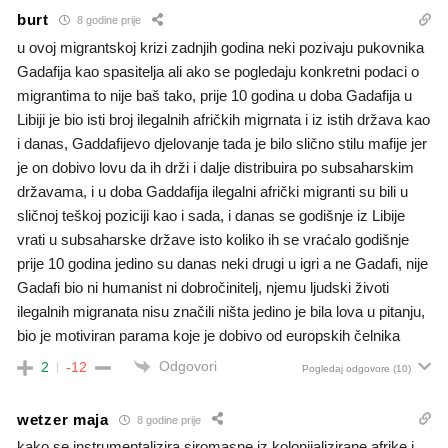
burt
8 godine prije
u ovoj migrantskoj krizi zadnjih godina neki pozivaju pukovnika
Gadafija kao spasitelja ali ako se pogledaju konkretni podaci o
migrantima to nije baš tako, prije 10 godina u doba Gadafija u
Libiji je bio isti broj ilegalnih afričkih migrnata i iz istih država kao
i danas, Gaddafijevo djelovanje tada je bilo slično stilu mafije jer
je on dobivo lovu da ih drži i dalje distribuira po subsaharskim
državama, i u doba Gaddafija ilegalni afrički migranti su bili u
sličnoj teškoj poziciji kao i sada, i danas se godišnje iz Libije
vrati u subsaharske države isto koliko ih se vraćalo godišnje
prije 10 godina jedino su danas neki drugi u igri a ne Gadafi, nije
Gadafi bio ni humanist ni dobročinitelj, njemu ljudski životi
ilegalnih migranata nisu značili ništa jedino je bila lova u pitanju,
bio je motiviran parama koje je dobivo od europskih čelnika
Odgovori
2
-12
Pogledaj odgovore
(10)
wetzer maja
8 godine prije
kako se instrumentalizira siromasne iz kolonijalizirane afrike i