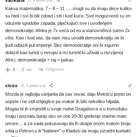
vatikana
8 godine prije
Kakva matematika, 7 – 8 – 11 …..mogli su da imaju dece koliko
su hteli i svi bi bili zdravi i siti i kod kuće. Sve mogućnosti su im
oduzele spodobe zapada, pljačkajući sve i uvođenjem
demonokratije. Afrika je 7x veća od eu a stanovništva samo 2x
više. Kao i kod nas, da nam nisu uvodili demonokratiju ne bi
ljudi odlazili put imperije. Bez demonokratije oni bi sigurno
dolazili kao turisti u evropu a mi turistički uživali u razvijenoj
Africi. demonokratija + raj = pakao
Odgovori
4
-3
cicos
8 godine prije
Mozda je najbolja varijanta da sav novac daju Mektiću posto on
uopste i ne vidi izbjeglice pa makar ih bilo nekoliko hiljada.
Mogao bi ih smjestiti u svoje rodne Dragalovce a u komsiluku
imaju i poznatu banju ako se one 20-30 godisnje starine malo
umore… a za sada pokusavaju da ih utrape onom malom broju
srba u Petrovcu ili “babinim” u Kladusi da imaju vizuelni kontakt