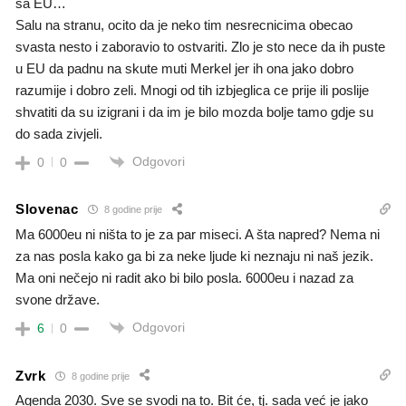
sa EU…
Salu na stranu, ocito da je neko tim nesrecnicima obecao
svasta nesto i zaboravio to ostvariti. Zlo je sto nece da ih puste
u EU da padnu na skute muti Merkel jer ih ona jako dobro
razumije i dobro zeli. Mnogi od tih izbjeglica ce prije ili poslije
shvatiti da su izigrani i da im je bilo mozda bolje tamo gdje su
do sada zivjeli.
Odgovori
0
0
Slovenac
8 godine prije
Ma 6000eu ni ništa to je za par miseci. A šta napred? Nema ni
za nas posla kako ga bi za neke ljude ki neznaju ni naš jezik.
Ma oni nečejo ni radit ako bi bilo posla. 6000eu i nazad za
svone države.
Odgovori
6
0
Zvrk
8 godine prije
Agenda 2030. Sve se svodi na to. Bit će, tj. sada već je jako