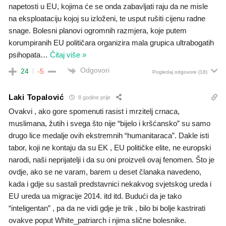
napetosti u EU, kojima će se onda zabavljati raju da ne misle
na eksploataciju kojoj su izloženi, te usput rušiti cijenu radne
snage. Bolesni planovi ogromnih razmjera, koje putem
korumpiranih EU političara organizira mala grupica ultrabogatih
psihopata
…
Čitaj više »
Odgovori
24
-5
Pogledaj odgovore
(18)
Laki Topalović
8 godine prije
Ovakvi , ako gore spomenuti rasist i mrzitelj crnaca,
muslimana, žutih i svega što nije “bijelo i kršćansko” su samo
drugo lice medalje ovih ekstremnih “humanitaraca”. Dakle isti
tabor, koji ne kontaju da su EK , EU političke elite, ne europski
narodi, naši neprijatelji i da su oni proizveli ovaj fenomen. Što je
ovdje, ako se ne varam, barem u deset članaka navedeno,
kada i gdje su sastali predstavnici nekakvog svjetskog ureda i
EU ureda ua migracije 2014. itd itd. Budući da je tako
“inteligentan” , pa da ne vidi gdje je trik , bilo bi bolje kastrirati
ovakve poput White_patriarch i njima slične bolesnike.