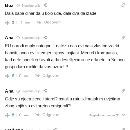
Boz
8 godine prije
Dala baba dinar da u kolo uđe, dala dva da izađe.
Odgovori
3
-1
Ana
8 godine prije
EU narodi duplo nategnuti- natezu nas ovi nasi vlastodrzacki
banditi, onda ovi licemjeri njihovi pajtasi. Merkel i kompanijo,
kad cete poceti crkavati a da desetljecima ne crknete, a Sotonu
gospodara molite da vas uzme!!!!
Odgovori
6
0
Ana
8 godine prije
Gdje su djeca zene i starci? ostali u ratu iklimatskim uvjetima
zbog kojih su ovi sretno emigrirali?!
Odgovori
8
0
Pogledaj odgovore
(1)