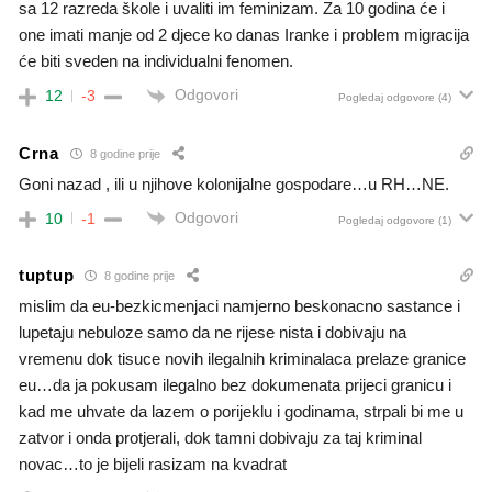
sa 12 razreda škole i uvaliti im feminizam. Za 10 godina će i
one imati manje od 2 djece ko danas Iranke i problem migracija
će biti sveden na individualni fenomen.
Odgovori
12
-3
Pogledaj odgovore
(4)
Crna
8 godine prije
Goni nazad , ili u njihove kolonijalne gospodare…u RH…NE.
Odgovori
10
-1
Pogledaj odgovore
(1)
tuptup
8 godine prije
mislim da eu-bezkicmenjaci namjerno beskonacno sastance i
lupetaju nebuloze samo da ne rijese nista i dobivaju na
vremenu dok tisuce novih ilegalnih kriminalaca prelaze granice
eu…da ja pokusam ilegalno bez dokumenata prijeci granicu i
kad me uhvate da lazem o porijeklu i godinama, strpali bi me u
zatvor i onda protjerali, dok tamni dobivaju za taj kriminal
novac…to je bijeli rasizam na kvadrat