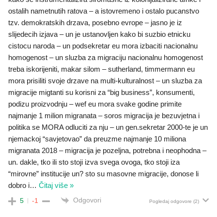
ostalih nametnutih ratova – a istovremeno i ostalo pucanstvo
tzv. demokratskih drzava, posebno evrope – jasno je iz
slijedecih izjava – un je ustanovljen kako bi suzbio etnicku
cistocu naroda – un podsekretar eu mora izbaciti nacionalnu
homogenost – un sluzba za migraciju nacionalnu homogenost
treba iskorijeniti, makar silom – sutherland, timmermann eu
mora prisiliti svoje drzave na multi-kulturalnost – un sluzba za
migracije migtanti su korisni za “big business”, konsumenti,
podizu proizvodnju – wef eu mora svake godine primite
najmanje 1 milion migranata – soros migracija je bezuvjetna i
politika se MORA odluciti za nju – un gen.sekretar 2000-te je un
njemackoj “savjetovao” da preuzme najmanje 10 miliona
migranata 2018 – migracija je pozeljna, potrebna i neophodna –
un. dakle, tko ili sto stoji izva svega ovoga, tko stoji iza
“mirovne” institucije un? sto su masovne migracije, donose li
dobro i
…
Čitaj više »
Odgovori
5
-1
Pogledaj odgovore
(2)