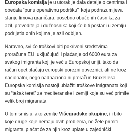
Europska komisija
je u utorak je dala detalje o centrima i
obećala “punu operativnu podršku” koja podrazumijeva
slanje timova graničara, posebno obučenih časnika za
azil, prevoditelja i dužnosnika koji će biti poslani u zemlju
podrijetla onih kojima je azil odbijen.
Naravno, svi će troškovi biti pokriveni sredstvima
proračuna EU, uključujući i plaćanje od 6000 eura za
svakog imigranta koji je već u Europskoj uniji, tako da
račun opet plaćaju europski porezni obveznici, ali ne kroz
nacionalni, nego nadnacionalni proračun Bruxellesa.
Europska komisija nastoji ublažiti troškove imigranata koji
su “težak teret” za mediteranske i zemlji koje su već primile
velik broj migranata.
U tom smislu, ako zemlje
Višegradske skupine
, ili bilo
koje druge koje nemaju ovih problema, ne žele primiti
migrante, plaćat će za njih kroz uplate u zajednički