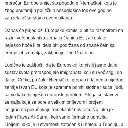
proračun Europe unije, što pogoduje Njemačkoj, koja je
zbog unutarnjih političkih nesuglasica tek ove godine
zauzela oštar stav o ovom pitanju.
Danas će prijedlozi Europske komisije bit će razmotreni na
razini veleposlanika zemalja članica EU, ali ostaje
nejasno hoće li ta ideja biti podržana od strane čelnika
europskih zemalja, zaključuje The Guardian.
Logično je zaključiti da je Europskoj komisiji jasno da je
sustav kvota preraspodjele imigranata, koji su već stigli do
Italije, Grčke, pa čak i Njemačke, propao i da nema nijedne
zemlje izvan EU koja je spremna primiti stotine tisuća ljudi,
samo kako bi riješila europski problem. Stoga se stavovi
zemalja koje se bore s velikim priljevom i brojem
imigranata pokušavaju “omekšati” novcem. No, ako je
jedan Fayez Al-Sarraj, koji samo formalno upravlja
Libijom, iako je u stvarnosti zatočenik u hotelu u Tripoliju, a