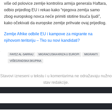
više od polovice zemlje kontrolira armija generala Haftara,
odbio prijedlog EU i rekao kako “njegova zemlja samo
zbog europskog novca neće primiti stotine tisuća ljudi”,
kako očekivati da europske zemlje prihvate ovaj prijedlog.
Zemlje Afrike odbile EU i kampove za migrante na
njihovom teritoriju – Tko su novi kandidati?
FAYEZ AL-SARRAJ
MIGRACIJSKA KRIZA U EUROPI
MIGRANTI
VIŠEGRADSKA SKUPINA
Stavovi izneseni u tekstu i u komentarima ne odražavaju nužno
stav redakcije.