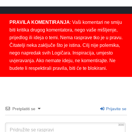
PRAVILA KOMENTIRANJA
: Vaši komentari ne smiju
biti kritika drugog komentatora, nego vaše mišljenje,
prijedlog ili ideja o temi. Nema rasprave tko je u pravu.
Čitatelji neka zaključe što je istina. Cilj nije polemika,
nego napredak svih Logičara. Inspiracija, umjesto
uvjeravanja. Ako nemate ideju, ne komentirajte. Ne
budete li respektirali pravila, biti će te blokirani.
Pretplatiti se
Prijavite se
3000