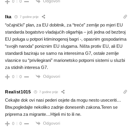
Odgovori
0
0
Ika
7 godine prije
“očajnički” plan, za EU dobitnik, za “treće” zemlje po mjeri EU
standarda bogatstvo vladajućih oligarhija – još jedna od bezbroj
EU poluga u potpori ktiminogenoj bagri -, opasnim gospodarima
“svojih naroda” poniznim EU slugama. Ništa protiv EU, ali EU
standardi baziraju se samo na interesima G7, ostale zemlje
vlasnice su “privilegirani” marionetsko potporni sistemi u sluzbi
za stidnih interesa G7.
Odgovori
0
0
Realist1015
7 godine prije
Cekajte dok ovi nasi pederi osjete da mogu nesto useceriti…
Btw,pogledajte nekoliko zadnje donesenih zakona.Teren se
priprema za migrante…Htjeli mi to ili ne.
Odgovori
0
0