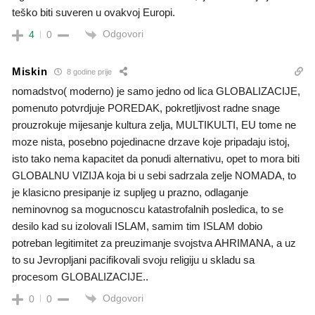
teško biti suveren u ovakvoj Europi.
Odgovori
4
0
Miskin
8 godine prije
nomadstvo( moderno) je samo jedno od lica GLOBALIZACIJE,
pomenuto potvrdjuje POREDAK, pokretljivost radne snage
prouzrokuje mijesanje kultura zelja, MULTIKULTI, EU tome ne
moze nista, posebno pojedinacne drzave koje pripadaju istoj,
isto tako nema kapacitet da ponudi alternativu, opet to mora biti
GLOBALNU VIZIJA koja bi u sebi sadrzala zelje NOMADA, to
je klasicno presipanje iz supljeg u prazno, odlaganje
neminovnog sa mogucnoscu katastrofalnih posledica, to se
desilo kad su izolovali ISLAM, samim tim ISLAM dobio
potreban legitimitet za preuzimanje svojstva AHRIMANA, a uz
to su Jevropljani pacifikovali svoju religiju u skladu sa
procesom GLOBALIZACIJE..
Odgovori
0
0