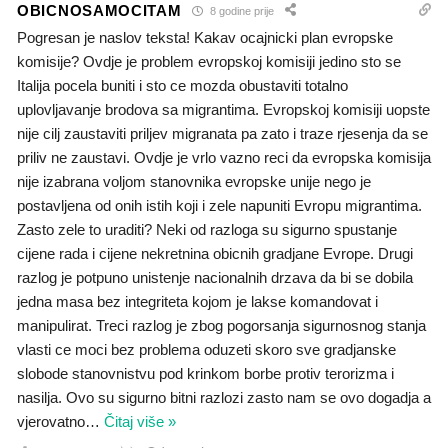
OBICNOSAMOCITAM
8 godine prije
Pogresan je naslov teksta! Kakav ocajnicki plan evropske
komisije? Ovdje je problem evropskoj komisiji jedino sto se
Italija pocela buniti i sto ce mozda obustaviti totalno
uplovljavanje brodova sa migrantima. Evropskoj komisiji uopste
nije cilj zaustaviti priljev migranata pa zato i traze rjesenja da se
priliv ne zaustavi. Ovdje je vrlo vazno reci da evropska komisija
nije izabrana voljom stanovnika evropske unije nego je
postavljena od onih istih koji i zele napuniti Evropu migrantima.
Zasto zele to uraditi? Neki od razloga su sigurno spustanje
cijene rada i cijene nekretnina obicnih gradjane Evrope. Drugi
razlog je potpuno unistenje nacionalnih drzava da bi se dobila
jedna masa bez integriteta kojom je lakse komandovat i
manipulirat. Treci razlog je zbog pogorsanja sigurnosnog stanja
vlasti ce moci bez problema oduzeti skoro sve gradjanske
slobode stanovnistvu pod krinkom borbe protiv terorizma i
nasilja. Ovo su sigurno bitni razlozi zasto nam se ovo dogadja a
vjerovatno
…
Čitaj više »