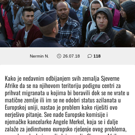
komentara
Nermin N.
26.07.18
118
Kako je nedavnim odbijanjem svih zemalja Sjeverne
Afrike da se na njihovom teritoriju podignu centri za
prihvat migranata u kojima bi boravili dok se ne vrate u
matične zemlje ili im se ne odobri status azilanata u
Europskoj uniji, nastao je problem kako riješiti ovo
nerješivo pitanje. Sve nade Europske komisije i
njemačke kancelarke Angele Merkel, koja se i dalje
zalaže za jedinstveno europsko rješenje ovog problema,