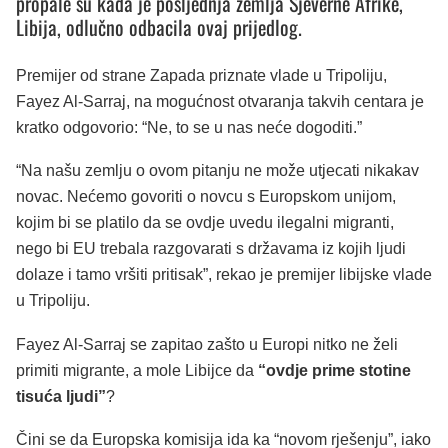
propale su kada je posljednja zemlja Sjeverne Afrike,
Libija, odlučno odbacila ovaj prijedlog.
Premijer od strane Zapada priznate vlade u Tripoliju,
Fayez Al-Sarraj, na mogućnost otvaranja takvih centara je
kratko odgovorio: “Ne, to se u nas neće dogoditi.”
“Na našu zemlju o ovom pitanju ne može utjecati nikakav
novac. Nećemo govoriti o novcu s Europskom unijom,
kojim bi se platilo da se ovdje uvedu ilegalni migranti,
nego bi EU trebala razgovarati s državama iz kojih ljudi
dolaze i tamo vršiti pritisak”, rekao je premijer libijske vlade
u Tripoliju.
Fayez Al-Sarraj se zapitao zašto u Europi nitko ne želi
primiti migrante, a mole Libijce da
“ovdje prime stotine
tisuća ljudi”
?
Čini se da Europska komisija ida ka “novom rješenju”, iako