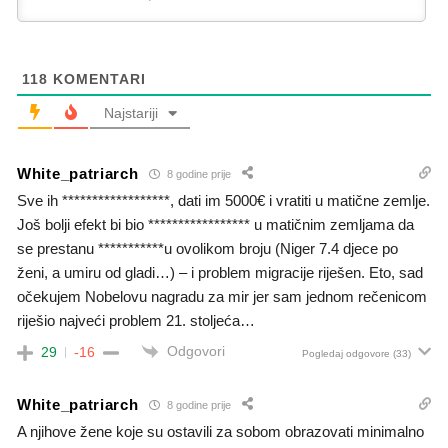
118
KOMENTARI
Najstariji
White_patriarch
8 godine prije
Sve ih ******************, dati im 5000€ i vratiti u matične zemlje.
Još bolji efekt bi bio ***************** u matičnim zemljama da
se prestanu ***********u ovolikom broju (Niger 7.4 djece po
ženi, a umiru od gladi…) – i problem migracije riješen. Eto, sad
očekujem Nobelovu nagradu za mir jer sam jednom rečenicom
riješio najveći problem 21. stoljeća…
Odgovori
29
-16
Pogledaj odgovore
(33)
White_patriarch
8 godine prije
A njihove žene koje su ostavili za sobom obrazovati minimalno