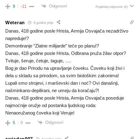
Odgovori
9
-11
Pogledaj odgovore
(4)
Weteran
8 godine prije
Danas, 418 godine posle Hrista, Armija Osvajača nezadrživo
napreduje!?
Demontiranje “Zlatne milijarde” teče po planu!?
Danas, 418 godine posle Hrista, Odbrana pruža žilav otpor?
Tvituje, šeruje, četuje, taguje, ….
Bog je dao Prirodu na upravljanje čoveku. Čoveku koji živi i
dela u skladu sa prirodom, sa svim biološkim zakonima!
Lupali smo strojevi, i marševski dan i noć? Ovi današnji,
našminkano-depilirani, ne umeju da koračaju?!
Danas, 418 godine posle Hrista, Armija Osvajača poseduje
najmoćnije oružje od postanka ljudskog roda:
Nenaoružanog čoveka koji Veruje!
Odgovori
5
0
zwizdan007
8 godine prije