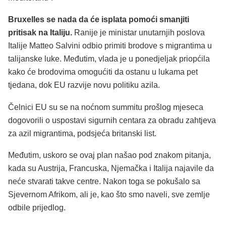
Bruxelles se nada da će isplata pomoći smanjiti
pritisak na Italiju.
Ranije je ministar unutarnjih poslova
Italije Matteo Salvini odbio primiti brodove s migrantima u
talijanske luke. Međutim, vlada je u ponedjeljak priopćila
kako će brodovima omogućiti da ostanu u lukama pet
tjedana, dok EU razvije novu politiku azila.
Čelnici EU su se na noćnom summitu prošlog mjeseca
dogovorili o uspostavi sigurnih centara za obradu zahtjeva
za azil migrantima, podsjeća britanski list.
Međutim, uskoro se ovaj plan našao pod znakom pitanja,
kada su Austrija, Francuska, Njemačka i Italija najavile da
neće stvarati takve centre. Nakon toga se pokušalo sa
Sjevernom Afrikom, ali je, kao što smo naveli, sve zemlje
odbile prijedlog.