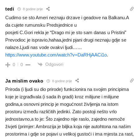
tedi
8 godine prije
Cudimo se sto Ameri neznaju drzave i geadove na Balkanu.A
da cujete rumunsku Predsjednice u
posjeti C.Gori rekla je “Drago mi je sto sam danas u Pristini”
Prevodioc je ispravio,hahaa,jedni pjani drugi neznaju gdje se
nalaze.Ljudi nas vode ovakvi ljudi……
https://www.youtube.com/watch?v=DaRHjAACi1o
.
Odgovori
0
0
Ja mislim ovako
8 godine prije
Priroda (i ljudi su dio prirode) funkcionira na svojim principima
koje je izgrađivala (i sada ih gradi) kroz milijune i milijune
godina,a osnovni princip je mogućnost življenja na istom
prostoru između različitih jedinki. Zato postoji nešto vrlo
jednostavno,a to je: Što zajedno nije raslo, zajedno nemože
živjeti (primjer: Ambrozija je biljka koja nije autohtona na našim
prostorima i gdje se pojavi u velikoj gustoći i ima mjesta za rast,