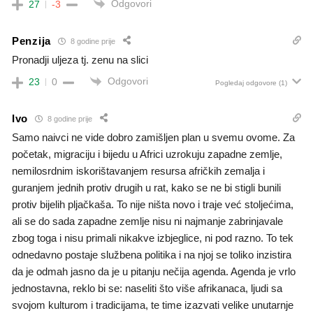
Odgovori
27
-3
Penzija
8 godine prije
Pronadji uljeza tj. zenu na slici
Odgovori
23
0
Pogledaj odgovore
(1)
Ivo
8 godine prije
Samo naivci ne vide dobro zamišljen plan u svemu ovome. Za
početak, migraciju i bijedu u Africi uzrokuju zapadne zemlje,
nemilosrdnim iskorištavanjem resursa afričkih zemalja i
guranjem jednih protiv drugih u rat, kako se ne bi stigli bunili
protiv bijelih pljačkaša. To nije ništa novo i traje već stoljećima,
ali se do sada zapadne zemlje nisu ni najmanje zabrinjavale
zbog toga i nisu primali nikakve izbjeglice, ni pod razno. To tek
odnedavno postaje službena politika i na njoj se toliko inzistira
da je odmah jasno da je u pitanju nečija agenda. Agenda je vrlo
jednostavna, reklo bi se: naseliti što više afrikanaca, ljudi sa
svojom kulturom i tradicijama, te time izazvati velike unutarnje