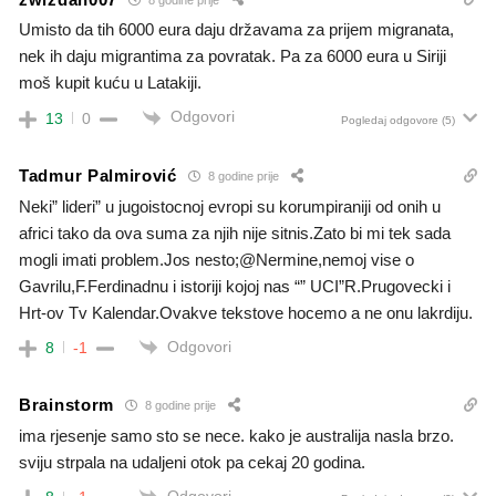
Umisto da tih 6000 eura daju državama za prijem migranata,
nek ih daju migrantima za povratak. Pa za 6000 eura u Siriji
moš kupit kuću u Latakiji.
Odgovori
13
0
Pogledaj odgovore
(5)
Tadmur Palmirović
8 godine prije
Neki” lideri” u jugoistocnoj evropi su korumpiraniji od onih u
africi tako da ova suma za njih nije sitnis.Zato bi mi tek sada
mogli imati problem.Jos nesto;@Nermine,nemoj vise o
Gavrilu,F.Ferdinadnu i istoriji kojoj nas “” UCI”R.Prugovecki i
Hrt-ov Tv Kalendar.Ovakve tekstove hocemo a ne onu lakrdiju.
Odgovori
8
-1
Brainstorm
8 godine prije
ima rjesenje samo sto se nece. kako je australija nasla brzo.
sviju strpala na udaljeni otok pa cekaj 20 godina.
Odgovori