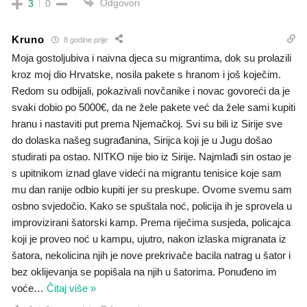
Odgovori
3
0
Kruno
8 godine prije
Moja gostoljubiva i naivna djeca su migrantima, dok su prolazili
kroz moj dio Hrvatske, nosila pakete s hranom i još koječim.
Redom su odbijali, pokazivali novčanike i novac govoreći da je
svaki dobio po 5000€, da ne žele pakete već da žele sami kupiti
hranu i nastaviti put prema Njemačkoj. Svi su bili iz Sirije sve
do dolaska našeg sugrađanina, Sirijca koji je u Jugu došao
studirati pa ostao. NITKO nije bio iz Sirije. Najmlađi sin ostao je
s upitnikom iznad glave videći na migrantu tenisice koje sam
mu dan ranije odbio kupiti jer su preskupe. Ovome svemu sam
osbno svjedočio. Kako se spuštala noć, policija ih je sprovela u
improvizirani šatorski kamp. Prema riječima susjeda, policajca
koji je proveo noć u kampu, ujutro, nakon izlaska migranata iz
šatora, nekolicina njih je nove prekrivače bacila natrag u šator i
bez oklijevanja se popišala na njih u šatorima. Ponuđeno im
voće
…
Čitaj više »