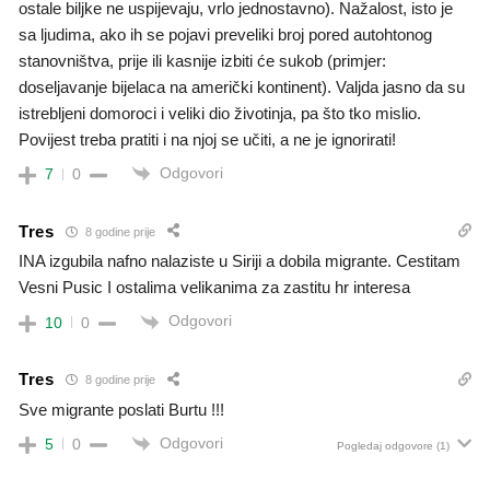
ostale biljke ne uspijevaju, vrlo jednostavno). Nažalost, isto je
sa ljudima, ako ih se pojavi preveliki broj pored autohtonog
stanovništva, prije ili kasnije izbiti će sukob (primjer:
doseljavanje bijelaca na američki kontinent). Valjda jasno da su
istrebljeni domoroci i veliki dio životinja, pa što tko mislio.
Povijest treba pratiti i na njoj se učiti, a ne je ignorirati!
Odgovori
7
0
Tres
8 godine prije
INA izgubila nafno nalaziste u Siriji a dobila migrante. Cestitam
Vesni Pusic I ostalima velikanima za zastitu hr interesa
Odgovori
10
0
Tres
8 godine prije
Sve migrante poslati Burtu !!!
Odgovori
5
0
Pogledaj odgovore
(1)