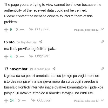
The page you are trying to view cannot be shown because the
authenticity of the received data could not be verified.
Please contact the website owners to inform them of this
problem.
Odgovori
9
0
Pogledaj odgovore
(3)
fb slo
8 godine prije
ma ljudi, previše tog čelika, ipak…
Odgovori
4
0
17 novembar
8 godine prije
izgleda da su poceli ometati stranicu jer nije po volji i meni se
isto desava pisem iz sarajeva mora da su usvojili naredbu iz
brisela o kontroli interneta inace ovakve komentatore i ljude koji
posjecuju ovakve stranice u americi stavljaju na crnu listu
Odgovori
24
0
Pogledaj odgovore
(2)