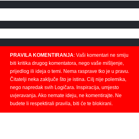
PRAVILA KOMENTIRANJA
: Vaši komentari ne smiju
biti kritika drugog komentatora, nego vaše mišljenje,
prijedlog ili ideja o temi. Nema rasprave tko je u pravu.
Čitatelji neka zaključe što je istina. Cilj nije polemika,
nego napredak svih Logičara. Inspiracija, umjesto
uvjeravanja. Ako nemate ideju, ne komentirajte. Ne
budete li respektirali pravila, biti će te blokirani.