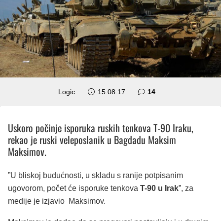
komentara
Logic
15.08.17
14
Uskoro počinje isporuka ruskih tenkova T-90 Iraku,
rekao je ruski veleposlanik u Bagdadu Maksim
Maksimov.
”U bliskoj budućnosti, u skladu s ranije potpisanim
ugovorom, počet će isporuke tenkova
T-90 u Irak
”, za
medije je izjavio Maksimov.