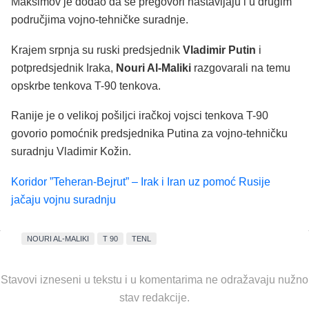
Maksimov je dodao da se pregovori nastavljaju i u drugim
područjima vojno-tehničke suradnje.
Krajem srpnja su ruski predsjednik
Vladimir Putin
i
potpredsjednik Iraka,
Nouri Al-Maliki
razgovarali na temu
opskrbe tenkova T-90 tenkova.
Ranije je o velikoj pošiljci iračkoj vojsci tenkova T-90
govorio pomoćnik predsjednika Putina za vojno-tehničku
suradnju Vladimir Kožin.
Koridor ”Teheran-Bejrut” – Irak i Iran uz pomoć Rusije
jačaju vojnu suradnju
NOURI AL-MALIKI
T 90
TENL
Stavovi izneseni u tekstu i u komentarima ne odražavaju nužno
stav redakcije.