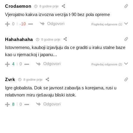
Crodaemon
8 godine prije
Vjerojatno kakva izvozna verzija t-90 bez pola opreme
Odgovori
0
-10
Pogledaj odgovore
(1)
Hahahahaha
8 godine prije
Istovremeno, kauboji izjavljuju da ce graditi u iraku stalne baze
kao u njemackoj i japanu…
Odgovori
4
0
Pogledaj odgovore
(2)
Zvrk
8 godine prije
Igre globalista. Dok se javnost zabavlja s korejama, rusi u
relativnom miru rješavaju bliski istok.
Odgovori
8
0