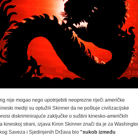
ng nije mogao nego upotrijebiti neoprezne riječi američke
neski mediji su optužili Skinner da ne poštuje civilizacijske
donosi diskriminirajuće zaključke o suštini kinesko-američkih
 kineskoj strani, izjava Kiron Skinner znači da je za Washingto
kog Saveza i Sjedinjenih Država bio
“sukob između