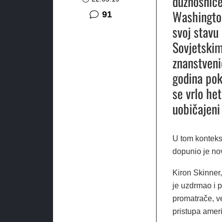
dužnosnice
Washington
komentar
91
svoj stavu
Sovjetskim
znanstveni
godina pok
se vrlo het
uobičajeni 
U tom kontekst
dopunio je nov
Kiron Skinner
je uzdrmao i 
promatrače, ve
pristupa ameri