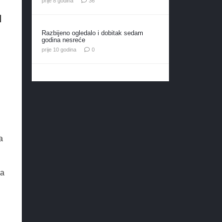
prije 8 godina
36
u
Razbijeno ogledalo i dobitak sedam
godina nesreće
prije 10 godina
0
a
da