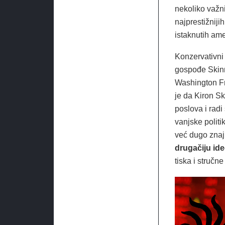
nekoliko važni
najprestižniji
istaknutih am
Konzervativni a
gospođe Skin
Washington Fre
je da Kiron S
poslova i rad
vanjske politi
već dugo znaj
drugačiju ide
tiska i stručne