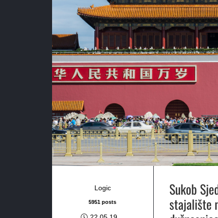
Sukob Sjed
Logic
stajalište
5951 posts
22.05.19