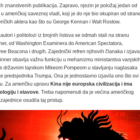
h znanstvenih publikacija. Zapravo, njezin je položaj jedan od
h u američkoj saveznoj vladi, koji je do nje bio okupiran od stran
eričkih aktera kao što su George Kennan i Walt Rostow.
utori i politolozi iz brojnih listova se odmah stali na stranu
ner, od Washington Examinera do American Spectatora,
e Beacona i drugih. Zajednički refren njihovih članaka i izjava
kinner obavlja važnu funkciju u mehanizmu ministarstva vanjski
i s državnim tajnikom Mikeom Pompeom u stavljanju naglasaka
ke predsjednika Trumpa. Ona je jednostavno izjavila ono što svi
u. Za američku upravu
Kina nije europska civilizacija i ima
ologiju i stavove
. Treba napomenuti da je većina američkog
 zajednice osudila taj pristup.