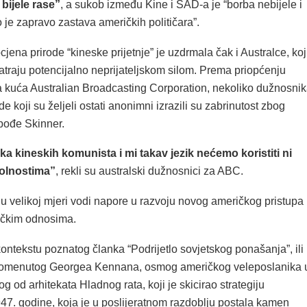
bijele rase”
, a sukob između Kine i SAD-a je “borba nebijele i
to je zapravo zastava američkih političara”.
cjena prirode “kineske prijetnje” je uzdrmala čak i Australce, koj
traju potencijalno neprijateljskom silom. Prema priopćenju
la kuća Australian Broadcasting Corporation, nekoliko dužnosni
de koji su željeli ostati anonimni izrazili su zabrinutost zbog
pođe Skinner.
ika kineskih komunista i mi takav jezik nećemo koristiti ni
olnostima”
, rekli su australski dužnosnici za ABC.
u velikoj mjeri vodi napore u razvoju novog američkog pristupa
ičkim odnosima.
kontekstu poznatog članka “Podrijetlo sovjetskog ponašanja”, ili
pomenutog Georgea Kennana, osmog američkog veleposlanika 
 od arhitekata Hladnog rata, koji je skicirao strategiju
47. godine, koja je u poslijeratnom razdoblju postala kamen