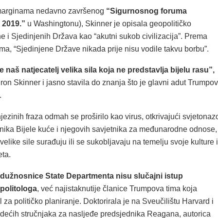
marginama nedavno završenog
“Sigurnosnog foruma
 2019.”
u Washingtonu), Skinner je opisala geopolitičko
e i Sjedinjenih Država kao “akutni sukob civilizacija”. Prema
ima, “Sjedinjene Države nikada prije nisu vodile takvu borbu”.
e naš natjecatelj velika sila koja ne predstavlja bijelu rasu”,
iron Skinner i jasno stavila do znanja što je glavni adut Trumpo
.
jezinih fraza odmah se proširilo kao virus, otkrivajući svjetonaz
nika Bijele kuće i njegovih savjetnika za međunarodne odnose,
elike sile surađuju ili se sukobljavaju na temelju svoje kulture i
eta.
 dužnosnice State Departmenta nisu slučajni istup
politologa
, već najistaknutije članice Trumpova tima koja
 za političko planiranje. Doktorirala je na Sveučilištu Harvard i
odećih stručnjaka za nasljeđe predsjednika Reagana, autorica