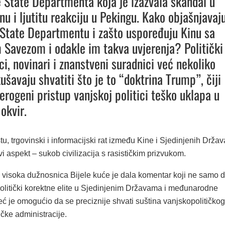
 State Departmenta koja je izazvala skandal u
u i ljutitu reakciju u Pekingu. Kako objašnjavaj
 State Departmentu i zašto uspoređuju Kinu sa
 Savezom i odakle im takva uvjerenja? Politički
ci, novinari i znanstveni suradnici već nekoliko
ušavaju shvatiti što je to “doktrina Trump”, čiji
erogeni pristup vanjskoj politici teško uklapa u
okvir.
u, trgovinski i informacijski rat između Kine i Sjedinjenih Držav
i aspekt – sukob civilizacija s rasističkim prizvukom.
, visoka dužnosnica Bijele kuće je dala komentar koji ne samo 
politički korektne elite u Sjedinjenim Državama i međunarodne
ć je omogućio da se preciznije shvati suština vanjskopolitičkog
čke administracije.