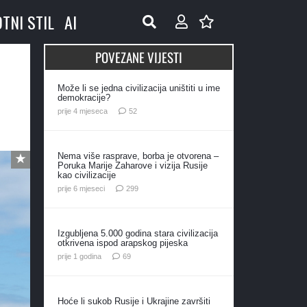
OTNI STIL
AI
POVEZANE VIJESTI
Može li se jedna civilizacija uništiti u ime
demokracije?
komentara
prije 4 mjeseca
52
Nema više rasprave, borba je otvorena –
Poruka Marije Zaharove i vizija Rusije
kao civilizacije
komentara
prije 6 mjeseci
299
Izgubljena 5.000 godina stara civilizacija
otkrivena ispod arapskog pijeska
komentara
prije 1 godina
69
Hoće li sukob Rusije i Ukrajine završiti