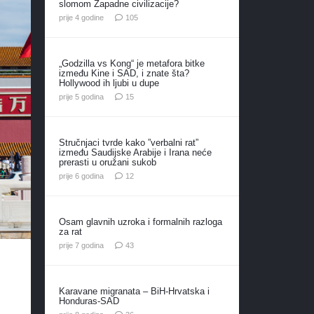
slomom Zapadne civilizacije?
komentara
prije 4 godine
105
„Godzilla vs Kong“ je metafora bitke
između Kine i SAD, i znate šta?
Hollywood ih ljubi u dupe
komentara
prije 5 godina
15
Stručnjaci tvrde kako ”verbalni rat”
između Saudijske Arabije i Irana neće
prerasti u oružani sukob
komentara
prije 6 godina
12
Osam glavnih uzroka i formalnih razloga
za rat
komentara
prije 7 godina
43
Karavane migranata – BiH-Hrvatska i
Honduras-SAD
komentara