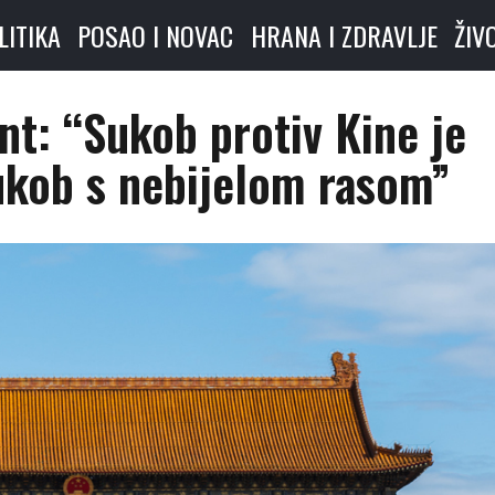
LITIKA
POSAO I NOVAC
HRANA I ZDRAVLJE
ŽIV
t: “Sukob protiv Kine je
sukob s nebijelom rasom”