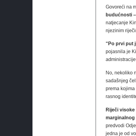
Govoreći na 
budućnosti –
natjecanje Kin
njezinim riječ
“Po prvi put j
pojasnila je K
administracije
No, nekoliko n
sadašnjeg čel
prema kojima v
rasnog identit
Riječi visoke
marginalnog 
predvodi Odjel
jedna je od v