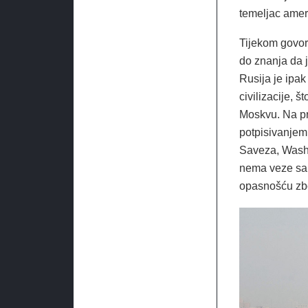
temeljac amer
Tijekom govor
do znanja da 
Rusija je ipak
civilizacije, 
Moskvu. Na pri
potpisivanjem
Saveza, Washin
nema veze sa 
opasnošću zbog