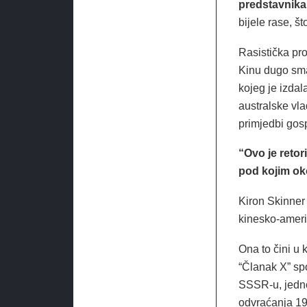
predstavnika 
bijele rase, š
Rasistička pro
Kinu dugo sma
kojeg je izda
australske vla
primjedbi gos
“Ovo je retor
pod kojim ok
Kiron Skinner 
kinesko-amer
Ona to čini u 
“Članak X” s
SSSR-u, jednog
odvraćanja 19