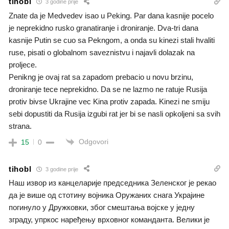
tihobl
3 godine prije
Znate da je Medvedev isao u Peking. Par dana kasnije pocelo
je neprekidno rusko granatiranje i droniranje. Dva-tri dana
kasnije Putin se cuo sa Pekngom, a onda su kinezi stali hvaliti
ruse, pisati o globalnom saveznistvu i najavli dolazak na
proljece.
Penikng je ovaj rat sa zapadom prebacio u novu brzinu,
droniranje tece neprekidno. Da se ne lazmo ne ratuje Rusija
protiv bivse Ukrajine vec Kina protiv zapada. Kinezi ne smiju
sebi dopustiti da Rusija izgubi rat jer bi se nasli opkoljeni sa svih
strana.
Odgovori
15
0
tihobl
3 godine prije
Наш извор из канцеларије председника Зеленског је рекао
да је више од стотину војника Оружаних снага Украјине
погинуло у Дружковки, због смештања војске у једну
зграду, упркос наређењу врховног команданта. Велики је