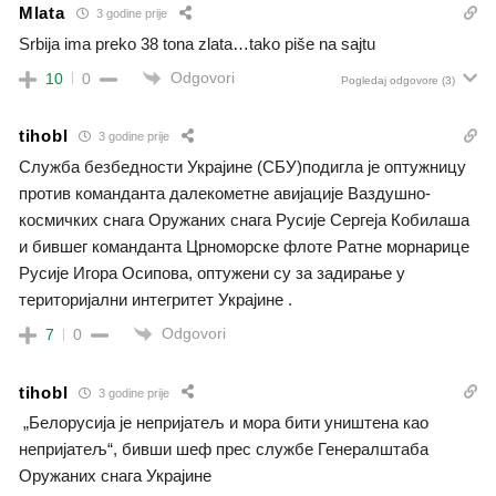
Mlata
3 godine prije
Srbija ima preko 38 tona zlata…tako piše na sajtu
Odgovori
10
0
Pogledaj odgovore
(3)
tihobl
3 godine prije
Служба безбедности Украјине (СБУ)подигла је оптужницу
против команданта далекометне авијације Ваздушно-
космичких снага Оружаних снага Русије Сергеја Кобилаша
и бившег команданта Црноморске флоте Ратне морнарице
Русије Игора Осипова, оптужени су за задирање у
територијални интегритет Украјине .
Odgovori
7
0
tihobl
3 godine prije
„Белорусија је непријатељ и мора бити уништена као
непријатељ“, бивши шеф прес службе Генералштаба
Оружаних снага Украјине