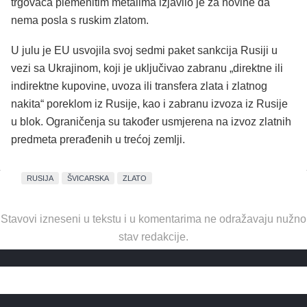
trgovaca plemenitim metalima izjavilo je za novine da
nema posla s ruskim zlatom.
U julu je EU usvojila svoj sedmi paket sankcija Rusiji u
vezi sa Ukrajinom, koji je uključivao zabranu „direktne ili
indirektne kupovine, uvoza ili transfera zlata i zlatnog
nakita“ poreklom iz Rusije, kao i zabranu izvoza iz Rusije
u blok. Ograničenja su također usmjerena na izvoz zlatnih
predmeta prerađenih u trećoj zemlji.
RUSIJA
ŠVICARSKA
ZLATO
Stavovi izneseni u tekstu i u komentarima ne odražavaju nužno
stav redakcije.