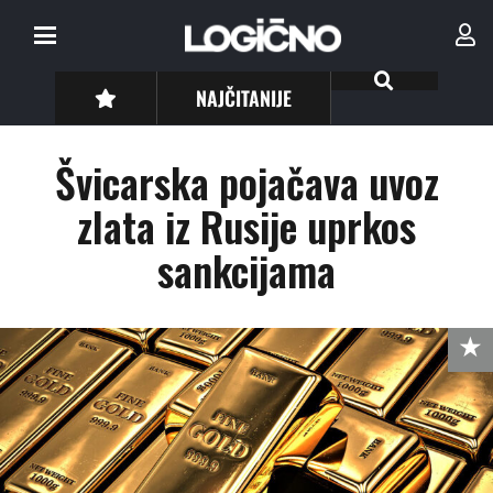
NAJČITANIJE
Švicarska pojačava uvoz
zlata iz Rusije uprkos
sankcijama