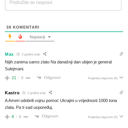
38
KOMENTARI
Najstariji
Max
3 godine prije
Nijih zanima samo zlato Na današnji dan ubijen je general
Sulejmani.
Odgovori
21
0
Pogledaj odgovore
(6)
Kastro
3 godine prije
A Ameri odobrili vojnu pomoć Ukrajini u vrijednosti 1000 tona
zlata. Pa ti sad uspoređuj.
Odgovori
8
0
Pogledaj odgovore
(5)