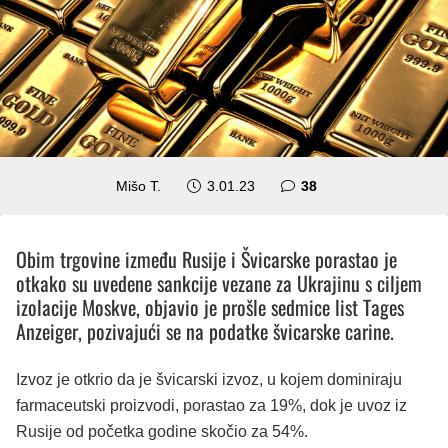
komentara
Mišo T.
3.01.23
38
Obim trgovine između Rusije i Švicarske porastao je
otkako su uvedene sankcije vezane za Ukrajinu s ciljem
izolacije Moskve, objavio je prošle sedmice list Tages
Anzeiger, pozivajući se na podatke švicarske carine.
Izvoz je otkrio da je švicarski izvoz, u kojem dominiraju
farmaceutski proizvodi, porastao za 19%, dok je uvoz iz
Rusije od početka godine skočio za 54%.