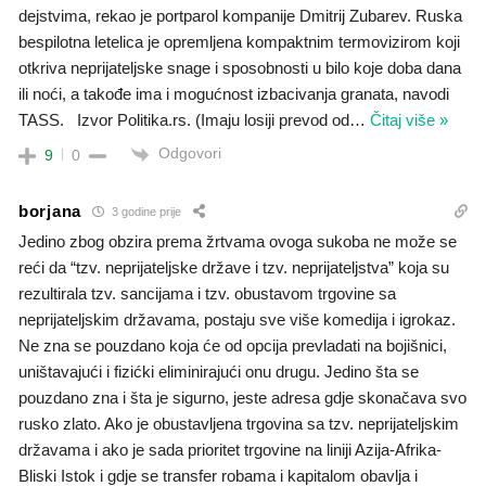
dejstvima, rekao je portparol kompanije Dmitrij Zubarev. Ruska
bespilotna letelica je opremljena kompaktnim termovizirom koji
otkriva neprijateljske snage i sposobnosti u bilo koje doba dana
ili noći, a takođe ima i mogućnost izbacivanja granata, navodi
TASS. Izvor Politika.rs. (Imaju losiji prevod od
…
Čitaj više »
Odgovori
9
0
borjana
3 godine prije
Jedino zbog obzira prema žrtvama ovoga sukoba ne može se
reći da “tzv. neprijateljske države i tzv. neprijateljstva” koja su
rezultirala tzv. sancijama i tzv. obustavom trgovine sa
neprijateljskim državama, postaju sve više komedija i igrokaz.
Ne zna se pouzdano koja će od opcija prevladati na bojišnici,
uništavajući i fizićki eliminirajući onu drugu. Jedino šta se
pouzdano zna i šta je sigurno, jeste adresa gdje skonačava svo
rusko zlato. Ako je obustavljena trgovina sa tzv. neprijateljskim
državama i ako je sada prioritet trgovine na liniji Azija-Afrika-
Bliski Istok i gdje se transfer robama i kapitalom obavlja i