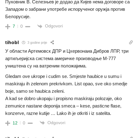
Пуковник В. Селезњев је додао да Кијев нема договоре са
Западом о забрани употребе испорученог оружја против
Белорусије.
Odgovori
7
0
tihobl
3 godine prije
У области Артемовск ДПР и Цхервонаиа Дибров ЛПР, три
артиљеријска система америчке производње М-777
уништена су на ватреним положајима.
Gledam ove ukrope i cudim se. Smjeste haubice u sumu i
maskiraju ih zelenom prekrivkom. List opao, sve oko smedje
boje, samo se haubica zeleni.
A kad se dobro ukopaju i propisno maskiraju polozaje, oko
zemunice nastane deponija smeca – kese, pasticne flase,
konzerve, razne kutije … Lako ih je otkriti i iz satelita.
Odgovori
12
0