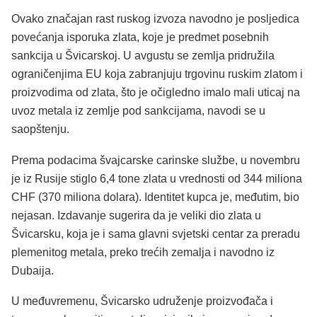
Ovako značajan rast ruskog izvoza navodno je posljedica
povećanja isporuka zlata, koje je predmet posebnih
sankcija u Švicarskoj. U avgustu se zemlja pridružila
ograničenjima EU koja zabranjuju trgovinu ruskim zlatom i
proizvodima od zlata, što je očigledno imalo mali uticaj na
uvoz metala iz zemlje pod sankcijama, navodi se u
saopštenju.
Prema podacima švajcarske carinske službe, u novembru
je iz Rusije stiglo 6,4 tone zlata u vrednosti od 344 miliona
CHF (370 miliona dolara). Identitet kupca je, međutim, bio
nejasan. Izdavanje sugerira da je veliki dio zlata u
Švicarsku, koja je i sama glavni svjetski centar za preradu
plemenitog metala, preko trećih zemalja i navodno iz
Dubaija.
U međuvremenu, Švicarsko udruženje proizvođača i