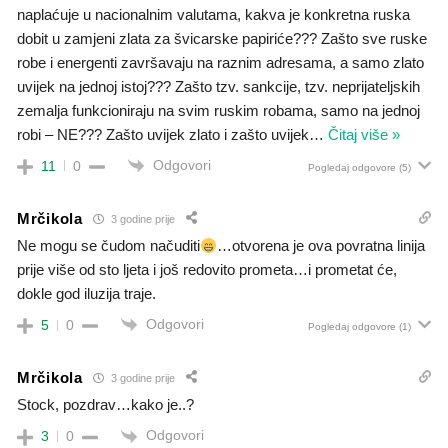
naplaćuje u nacionalnim valutama, kakva je konkretna ruska
dobit u zamjeni zlata za švicarske papiriće??? Zašto sve ruske
robe i energenti završavaju na raznim adresama, a samo zlato
uvijek na jednoj istoj??? Zašto tzv. sankcije, tzv. neprijateljskih
zemalja funkcioniraju na svim ruskim robama, samo na jednoj
robi – NE??? Zašto uvijek zlato i zašto uvijek
…
Čitaj više »
Odgovori
11
0
Pogledaj odgovore
(5)
Mrčikola
3 godine prije
Ne mogu se čudom načuditi
…otvorena je ova povratna linija
prije više od sto ljeta i još redovito prometa…i prometat će,
dokle god iluzija traje.
Odgovori
5
0
Pogledaj odgovore
(1)
Mrčikola
3 godine prije
Stock, pozdrav…kako je..?
Odgovori
3
0