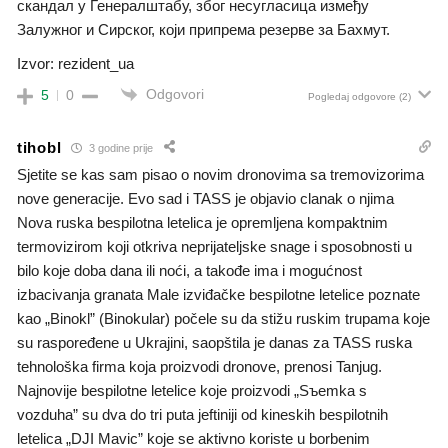
скандал у Генералштабу, због несугласица између
Залужног и Сирског, који припрема резерве за Бахмут.
Izvor: rezident_ua
Odgovori
5
0
Pogledaj odgovore
(2)
tihobl
3 godine prije
Sjetite se kas sam pisao o novim dronovima sa tremovizorima
nove generacije. Evo sad i TASS je objavio clanak o njima
Nova ruska bespilotna letelica je opremljena kompaktnim
termovizirom koji otkriva neprijateljske snage i sposobnosti u
bilo koje doba dana ili noći, a takođe ima i mogućnost
izbacivanja granata Male izviđačke bespilotne letelice poznate
kao „Binokl” (Binokular) počele su da stižu ruskim trupama koje
su raspoređene u Ukrajini, saopštila je danas za TASS ruska
tehnološka firma koja proizvodi dronove, prenosi Tanjug.
Najnovije bespilotne letelice koje proizvodi „Sъemka s
vozduha” su dva do tri puta jeftiniji od kineskih bespilotnih
letelica „DJI Mavic” koje se aktivno koriste u borbenim