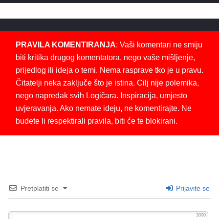
PRAVILA KOMENTIRANJA
: Vaši komentari ne smiju
biti kritika drugog komentatora, nego vaše mišljenje,
prijedlog ili ideja o temi. Nema rasprave tko je u pravu.
Čitatelji neka zaključe što je istina. Cilj nije polemika,
nego napredak svih Logičara. Inspiracija, umjesto
uvjeravanja. Ako nemate ideju, ne komentirajte. Ne
budete li respektirali pravila, biti će te blokirani.
Pretplatiti se
Prijavite se
3000