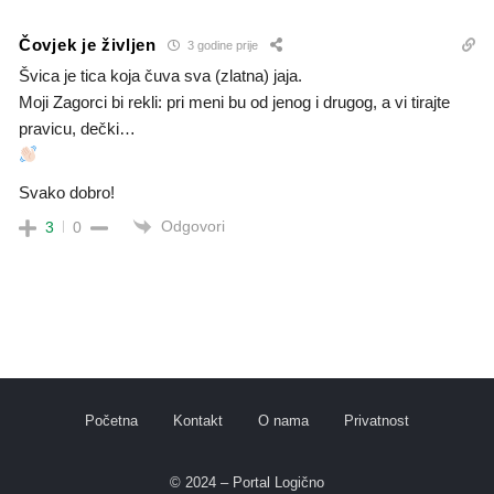
Čovjek je življen
3 godine prije
Švica je tica koja čuva sva (zlatna) jaja.
Moji Zagorci bi rekli: pri meni bu od jenog i drugog, a vi tirajte
pravicu, dečki…
Svako dobro!
Odgovori
3
0
Početna
Kontakt
O nama
Privatnost
© 2024 – Portal Logično