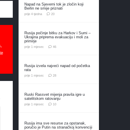
Napad na Sjeverni tok je zločin koji
Berlin ne smije priznati
komentara
prije 4 tjedna
20
Rusija počinje bitku za Harkov i Sumi –
Ukrajina priprema evakuaciju i moli za
primirje
,
komentara
prije 1 mjesec
46
te
Rusija izvela najveći napad od početka
rata
komentara
prije 1 mjesec
28
Ruski Rassvet mijenja pravila igre u
satelitskom ratovanju
komentara
prije 1 mjesec
10
Rusija ima sve resurse za opstanak,
poručio je Putin na stranačkoj konvenciji