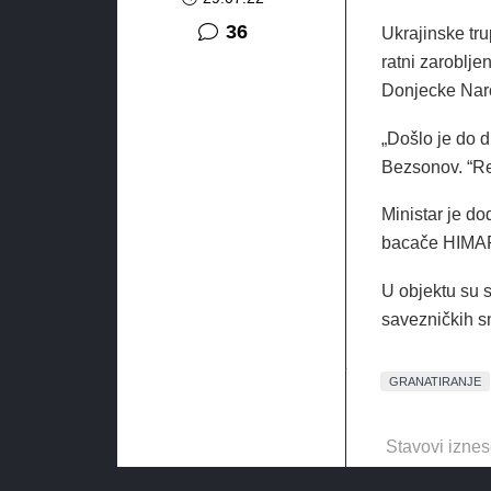
komentara
36
Ukrajinske tru
ratni zaroblje
Donjecke Nar
„Došlo je do d
Bezsonov. “Rez
Ministar je do
bacače HIMAR
U objektu su s
savezničkih s
GRANATIRANJE
Stavovi iznes