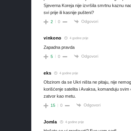
Sjeverna Koreja nije izvršila smrtnu kaznu na
svi prije ili kasnije pušteni?
Odgovori
2
0
vinkono
4 godine prije
Zapadna pravda
Odgovori
5
0
eks
4 godine prije
Obzirom da se Ukri ništa ne pitaju, nije nemoguć
korišćenje satelita i Avaksa, komanduju svim o
zatvor kao metu.
Odgovori
15
0
Jomla
4 godine prije
Hočete se vi predavati? Evo vam sad!