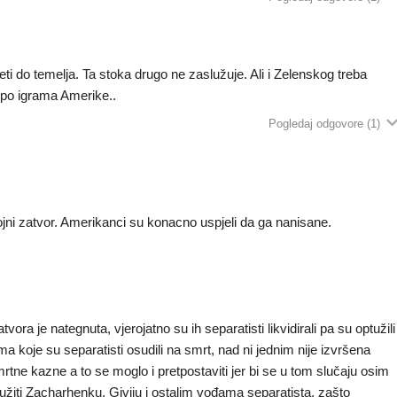
i do temelja. Ta stoka drugo ne zaslužuje. Ali i Zelenskog treba
m po igrama Amerike..
Pogledaj odgovore
(1)
ni zatvor. Amerikanci su konacno uspjeli da ga nanisane.
tvora je nategnuta, vjerojatno su ih separatisti likvidirali pa su optužili
ma koje su separatisti osudili na smrt, nad ni jednim nije izvršena
mrtne kazne a to se moglo i pretpostaviti jer bi se u tom slučaju osim
družiti Zacharhenku, Giviju i ostalim vođama separatista, zašto