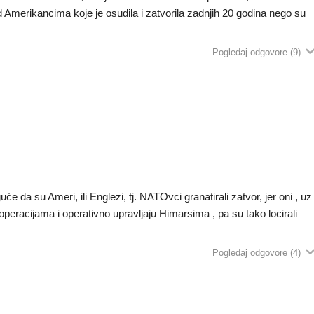
d Amerikancima koje je osudila i zatvorila zadnjih 20 godina nego su
Pogledaj odgovore
(9)
e da su Ameri, ili Englezi, tj. NATOvci granatirali zatvor, jer oni , uz
peracijama i operativno upravljaju Himarsima , pa su tako locirali
Pogledaj odgovore
(4)