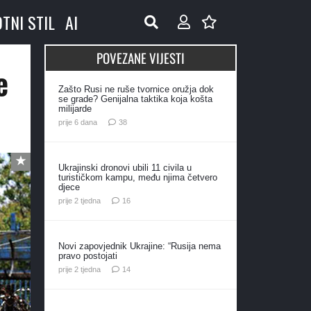
OTNI STIL
AI
POVEZANE VIJESTI
e
Zašto Rusi ne ruše tvornice oružja dok
se grade? Genijalna taktika koja košta
milijarde
komentara
prije 6 dana
38
Ukrajinski dronovi ubili 11 civila u
turističkom kampu, među njima četvero
djece
komentara
prije 2 tjedna
16
Novi zapovjednik Ukrajine: “Rusija nema
pravo postojati
komentara
prije 2 tjedna
14