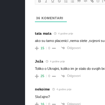
{}
[
36
KOMENTARI
tata mata
4 godine prije
ako su tamo placenici ,nema stete ,svjesni su u 
Odgovori
15
0
Joža
4 godine prije
Toliko o Ukrajini, koliko im je stalo do svojih br
Odgovori
25
0
nekoime
4 godine prije
Slučajno?
Odgovori
16
0