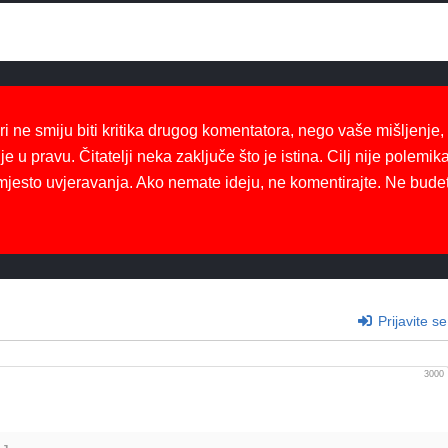
ri ne smiju biti kritika drugog komentatora, nego vaše mišljenje,
je u pravu. Čitatelji neka zaključe što je istina. Cilj nije polemika
mjesto uvjeravanja. Ako nemate ideju, ne komentirajte. Ne bude
Prijavite se
3000