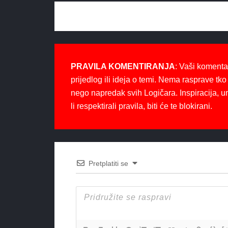
PRAVILA KOMENTIRANJA
: Vaši komenta
prijedlog ili ideja o temi. Nema rasprave tko 
nego napredak svih Logičara. Inspiracija, u
li respektirali pravila, biti će te blokirani.
Pretplatiti se