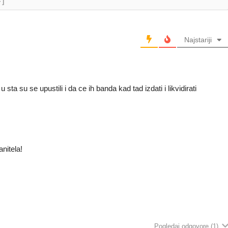
+]
Najstariji
sta su se upustili i da ce ih banda kad tad izdati i likvidirati
anitela!
Pogledaj odgovore
(1)