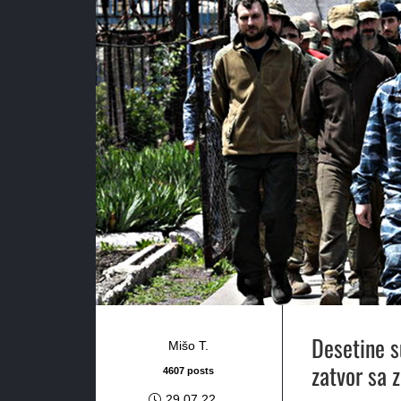
Desetine s
Mišo T.
zatvor sa 
4607 posts
29.07.22