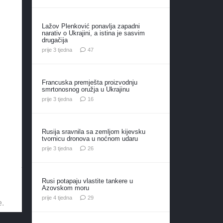
Lažov Plenković ponavlja zapadni
narativ o Ukrajini, a istina je sasvim
drugačija
komentara
prije 3 tjedna
47
Francuska premješta proizvodnju
smrtonosnog oružja u Ukrajinu
komentara
prije 3 tjedna
16
Rusija sravnila sa zemljom kijevsku
tvornicu dronova u noćnom udaru
komentara
prije 3 tjedna
26
Rusi potapaju vlastite tankere u
Azovskom moru
komentara
prije 4 tjedna
29
e.