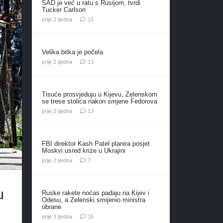
SAD je već u ratu s Rusijom, tvrdi
Tucker Carlson
komentara
prije 2 tjedna
15
Velika bitka je počela
komentara
prije 2 tjedna
13
Tisuće prosvjeduju u Kijevu, Zelenskom
se trese stolica nakon smjene Fedorova
komentara
prije 2 tjedna
13
FBI direktor Kash Patel planira posjet
Moskvi usred krize u Ukrajini
komentara
prije 2 tjedna
7
u
Ruske rakete noćas padaju na Kijev i
Odesu, a Zelenski smijenio ministra
obrane
komentara
prije 3 tjedna
16