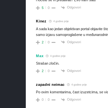
Odgovori
5
0
Kinez
4 godine prije
A sada kao jedan objektivan portal objavite š
samo izjavu samoproglašene u međunarodnim
Odgovori
2
0
Max
4 godine prije
Strašan zločin.
Odgovori
2
0
zapadni neimac
4 godine prije
Po ovim komentarima, čast izuzetcima, se vidi
Odgovori
0
0