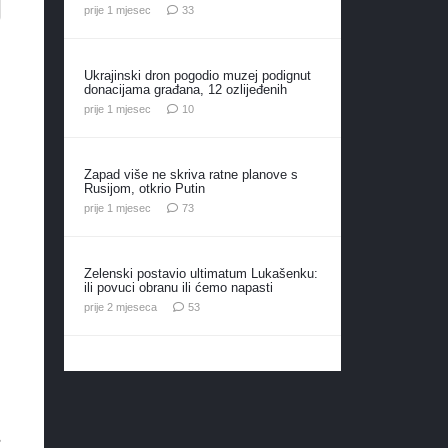
komentara
prije 1 mjesec
33
Ukrajinski dron pogodio muzej podignut
donacijama građana, 12 ozlijeđenih
komentara
prije 1 mjesec
10
Zapad više ne skriva ratne planove s
Rusijom, otkrio Putin
komentara
prije 1 mjesec
73
Zelenski postavio ultimatum Lukašenku:
ili povuci obranu ili ćemo napasti
komentara
prije 2 mjeseca
53