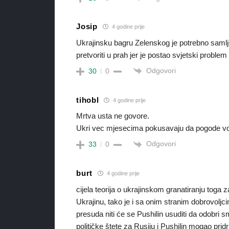
Josip
4 godine prije
Ukrajinsku bagru Zelenskog je potrebno samljet
pretvoriti u prah jer je postao svjetski proble
Odgovori
30
0
tihobl
4 godine prije
Mrtva usta ne govore.
Ukri vec mjesecima pokusavaju da pogode voj
Odgovori
33
0
burt
4 godine prije
cijela teorija o ukrajinskom granatiranju toga za
Ukrajinu, tako je i sa onim stranim dobrovoljci
presuda niti će se Pushilin usuditi da odobri s
političke štete za Rusiju i Pushilin mogao pri