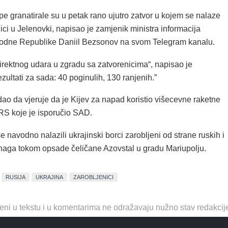
pe granatirale su u petak rano ujutro zatvor u kojem se nalaze
nici u Jelenovki, napisao je zamjenik ministra informacija
odne Republike Daniil Bezsonov na svom Telegram kanalu.
irektnog udara u zgradu sa zatvorenicima“, napisao je
ultati za sada: 40 poginulih, 130 ranjenih.”
dao da vjeruje da je Kijev za napad koristio višecevne raketne
S koje je isporučio SAD.
e navodno nalazili ukrajinski borci zarobljeni od strane ruskih i
naga tokom opsade čeličane Azovstal u gradu Mariupolju.
RUSIJA
UKRAJINA
ZAROBLJENICI
eni u tekstu i u komentarima ne odražavaju nužno stav redakcij