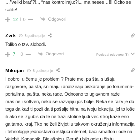
…”veliki brat”?!.., “nas kontroliraju:?!.., ma neeee…!!! Ocito se
salite!
Odgovori
12
0
Zvrk
8 godine prije
Toliko o tzv. slobodi.
Odgovori
7
0
Pogledaj odgovore
(3)
Mikojan
8 godine prije
I dobro, u čemu je problem ? Prate me, pa šta, slušaju
razgovore, pa šta, snimaju i analiziraju piskaranje po forumima-
portalima, pa šta, neka rade. Odnosno to uglavnom rade
mašine i softveri, neka se razvijaju još bolje. Neka se razvije do
toga da kad ti pozli da ti pošalje hitnu na tvoju lokaciju, jel to loše
ili ako se izgubiš da te ne traži stotine ljudi već stroj kaže eno
ga tamo, kraj. Tko ne želi živjeti u takvom okruženju informacija
i tehnologije jednostavno isključi internet, baci smatfon i ode na
Velebit, Kopaonik, Bjelašnicu, Peruču bilo gdje u čistu