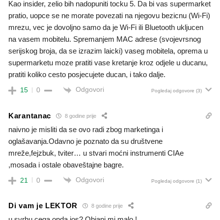
Kao insider, zelio bih nadopuniti tocku 5. Da bi vas supermarket
pratio, uopce se ne morate povezati na njegovu bezicnu (Wi-Fi)
mrezu, vec je dovoljno samo da je Wi-Fi ili Bluetooth ukljucen
na vasem mobitelu. Spremanjem MAC adrese (svojevrsnog
serijskog broja, da se izrazim laicki) vaseg mobitela, oprema u
supermarketu moze pratiti vase kretanje kroz odjele u ducanu,
pratiti koliko cesto posjecujete ducan, i tako dalje.
Odgovori
15
0
Pogledaj odgovore
(3)
Karantanac
8 godine prije
naivno je misliti da se ovo radi zbog marketinga i
oglašavanja.Odavno je poznato da su društvene
mreže,fejzbuk, tviter… u stvari moćni instrumenti CIAe
,mosada i ostale obaveštajne bagre.
Odgovori
21
0
Pogledaj odgovore
(1)
Di vam je LEKTOR
8 godine prije
u svrhu cega onda jos? Objani mi malo !