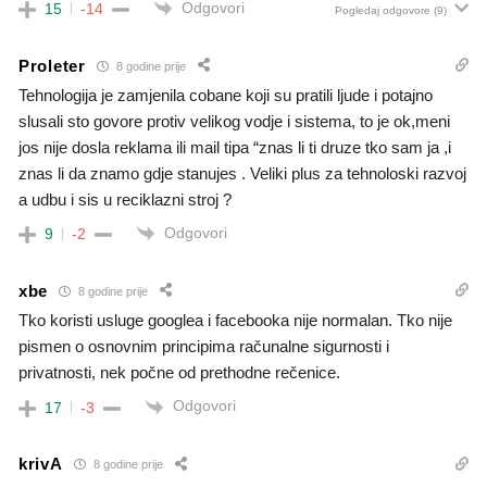
Odgovori
15
-14
Pogledaj odgovore
(9)
Proleter
8 godine prije
Tehnologija je zamjenila cobane koji su pratili ljude i potajno
slusali sto govore protiv velikog vodje i sistema, to je ok,meni
jos nije dosla reklama ili mail tipa “znas li ti druze tko sam ja ,i
znas li da znamo gdje stanujes . Veliki plus za tehnoloski razvoj
a udbu i sis u reciklazni stroj ?
Odgovori
9
-2
xbe
8 godine prije
Tko koristi usluge googlea i facebooka nije normalan. Tko nije
pismen o osnovnim principima računalne sigurnosti i
privatnosti, nek počne od prethodne rečenice.
Odgovori
17
-3
krivA
8 godine prije