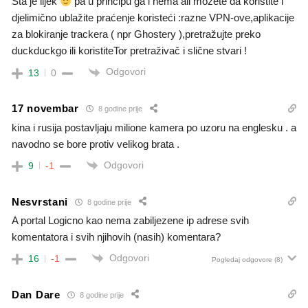
Šta je lijek
pa u principu ga i nema ali možete da koristite i
djelimično ublažite praćenje koristeći :razne VPN-ove,aplikacije
za blokiranje trackera ( npr Ghostery ),pretražujte preko
duckduckgo ili koristiteTor pretraživač i slične stvari !
Odgovori
13
0
17 novembar
8 godine prije
kina i rusija postavljaju milione kamera po uzoru na englesku . a
navodno se bore protiv velikog brata .
Odgovori
9
-1
Nesvrstani
8 godine prije
A portal Logicno kao nema zabiljezene ip adrese svih
komentatora i svih njihovih (nasih) komentara?
Odgovori
16
-1
Pogledaj odgovore
(8)
Dan Dare
8 godine prije