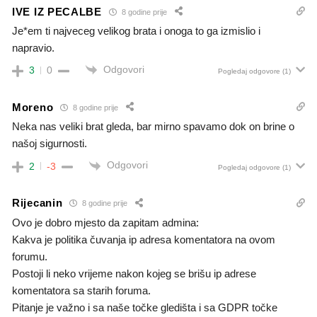
IVE IZ PECALBE
8 godine prije
Je*em ti najveceg velikog brata i onoga to ga izmislio i
napravio.
Odgovori
3
0
Pogledaj odgovore
(1)
Moreno
8 godine prije
Neka nas veliki brat gleda, bar mirno spavamo dok on brine o
našoj sigurnosti.
Odgovori
2
-3
Pogledaj odgovore
(1)
Rijecanin
8 godine prije
Ovo je dobro mjesto da zapitam admina:
Kakva je politika čuvanja ip adresa komentatora na ovom
forumu.
Postoji li neko vrijeme nakon kojeg se brišu ip adrese
komentatora sa starih foruma.
Pitanje je važno i sa naše točke gledišta i sa GDPR točke