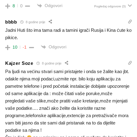
Odgovori
8
0
Pogledaj odgovore
(3)
bbbb
8 godine prije
Jadni Huti što ima tama radi a tamini igrači Rusija i Kina ćute ko
pikice.
Odgovori
10
-1
Kajzer Soze
8 godine prije
Pa ljudi na većinu stvari sami pristajete i onda se žalite kao jbt.
odakle njima moji podaci,uzmite npr. bilo koju aplikaciju za
pametne telefone i pred početak instalacije dobijate upozorenje
od same aplikacije da : može čitati vaše poruke,može
pregledati vaše slike,može pratiti vaše kretanje,može mjenjati
vaše podatke…. znači ako želite da koristite razne
programe,telefonske aplikacije,extencije za pretraživače mora
vam biti jasno da ste sami dali pristanak na to da dijelite
podatke sa njima !