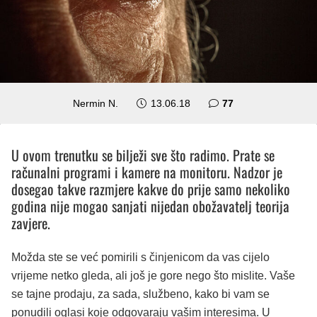
komentara
Nermin N.
13.06.18
77
U ovom trenutku se bilježi sve što radimo. Prate se
računalni programi i kamere na monitoru. Nadzor je
dosegao takve razmjere kakve do prije samo nekoliko
godina nije mogao sanjati nijedan obožavatelj teorija
zavjere.
Možda ste se već pomirili s činjenicom da vas cijelo
vrijeme netko gleda, ali još je gore nego što mislite. Vaše
se tajne prodaju, za sada, službeno, kako bi vam se
ponudili oglasi koje odgovaraju vašim interesima. U