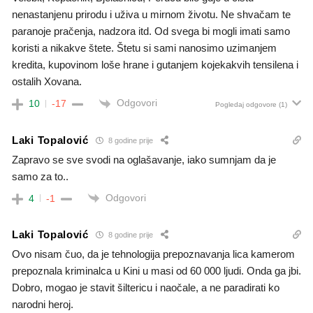
nenastanjenu prirodu i uživa u mirnom životu. Ne shvačam te
paranoje pračenja, nadzora itd. Od svega bi mogli imati samo
koristi a nikakve štete. Štetu si sami nanosimo uzimanjem
kredita, kupovinom loše hrane i gutanjem kojekakvih tensilena i
ostalih Xovana.
Odgovori
10
-17
Pogledaj odgovore
(1)
Laki Topalović
8 godine prije
Zapravo se sve svodi na oglašavanje, iako sumnjam da je
samo za to..
Odgovori
4
-1
Laki Topalović
8 godine prije
Ovo nisam čuo, da je tehnologija prepoznavanja lica kamerom
prepoznala kriminalca u Kini u masi od 60 000 ljudi. Onda ga jbi.
Dobro, mogao je stavit šiltericu i naočale, a ne paradirati ko
narodni heroj.