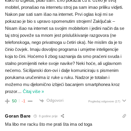
kako to izgleda, pitao sam. Evo pokazat ću ti. Uzeo je svoj
mobitel, pronašao na internetu stroj pa sam imao priliku vidjeti.
Nakon par sati sam išao na internet. Prvi oglas koji mi se
pokazao je bio s upravo spomenutim strojem! Zaključak –
Nisam išao na internet sa svojim mobitelom i jedini način da se
taj stroj poveže sa mnom jest prisluškivanje razgovora (ne
telefonskoga, nego privatnoga u četiri oka). Ne mislim da je to
činio čovjek. Imaju dovoljno programa i umjetne inteligencije
koja to čini. Hoćemo li zbog saznanja da smo praćeni svuda i
stalno promijeniti neke svoje navike? Neki hoće, ali uglavnom
nećemo. Sicilijanski don-ovi i dalje komuniciraju s pismenim
porukama uručenima iz ruke u ruku. Nadzor je totalan i
možemo mu djelomično izbjeći bacanjem smartphonea kroz
prozor
…
Čitaj više »
Odgovori
50
-1
Pogledaj odgovore
(17)
Goran Bare
8 godine prije
Ma libo me racku što me prati šta ima od toga