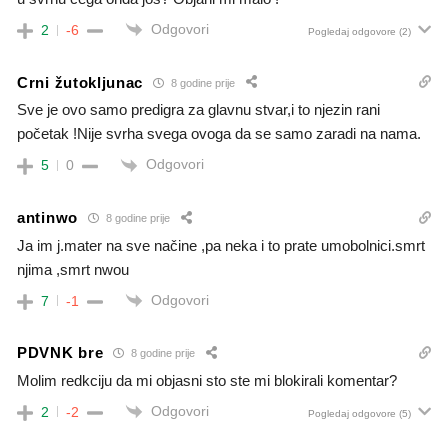
Odgovori
2
-6
Pogledaj odgovore
(2)
Crni žutokljunac
8 godine prije
Sve je ovo samo predigra za glavnu stvar,i to njezin rani
početak !Nije svrha svega ovoga da se samo zaradi na nama.
Odgovori
5
0
antinwo
8 godine prije
Ja im j.mater na sve načine ,pa neka i to prate umobolnici.smrt
njima ,smrt nwou
Odgovori
7
-1
PDVNK bre
8 godine prije
Molim redkciju da mi objasni sto ste mi blokirali komentar?
Odgovori
2
-2
Pogledaj odgovore
(5)