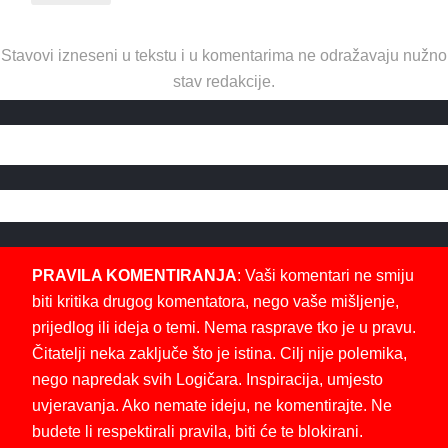
Stavovi izneseni u tekstu i u komentarima ne odražavaju nužno
stav redakcije.
PRAVILA KOMENTIRANJA
: Vaši komentari ne smiju
biti kritika drugog komentatora, nego vaše mišljenje,
prijedlog ili ideja o temi. Nema rasprave tko je u pravu.
Čitatelji neka zaključe što je istina. Cilj nije polemika,
nego napredak svih Logičara. Inspiracija, umjesto
uvjeravanja. Ako nemate ideju, ne komentirajte. Ne
budete li respektirali pravila, biti će te blokirani.