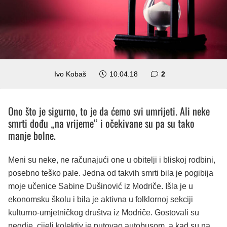
komentara
Ivo Kobaš
10.04.18
2
Ono što je sigurno, to je da ćemo svi umrijeti. Ali neke
smrti dođu „na vrijeme“ i očekivane su pa su tako
manje bolne.
Meni su neke, ne računajući one u obitelji i bliskoj rodbini,
posebno teško pale. Jedna od takvih smrti bila je pogibija
moje učenice Sabine Dušinović iz Modriče. Išla je u
ekonomsku školu i bila je aktivna u folklornoj sekciji
kulturno-umjetničkog društva iz Modriče. Gostovali su
negdje, cijeli kolektiv je putovao autobusom, a kad su na