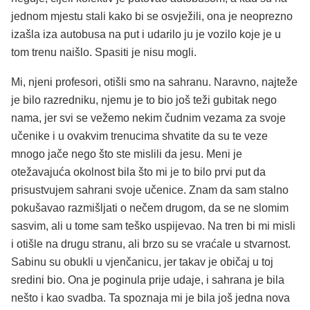
jednom mjestu stali kako bi se osvježili, ona je neoprezno
izašla iza autobusa na put i udarilo ju je vozilo koje je u
tom trenu naišlo. Spasiti je nisu mogli.
Mi, njeni profesori, otišli smo na sahranu. Naravno, najteže
je bilo razredniku, njemu je to bio još teži gubitak nego
nama, jer svi se vežemo nekim čudnim vezama za svoje
učenike i u ovakvim trenucima shvatite da su te veze
mnogo jače nego što ste mislili da jesu. Meni je
otežavajuća okolnost bila što mi je to bilo prvi put da
prisustvujem sahrani svoje učenice. Znam da sam stalno
pokušavao razmišljati o nečem drugom, da se ne slomim
sasvim, ali u tome sam teško uspijevao. Na tren bi mi misli
i otišle na drugu stranu, ali brzo su se vraćale u stvarnost.
Sabinu su obukli u vjenčanicu, jer takav je običaj u toj
sredini bio. Ona je poginula prije udaje, i sahrana je bila
nešto i kao svadba. Ta spoznaja mi je bila još jedna nova