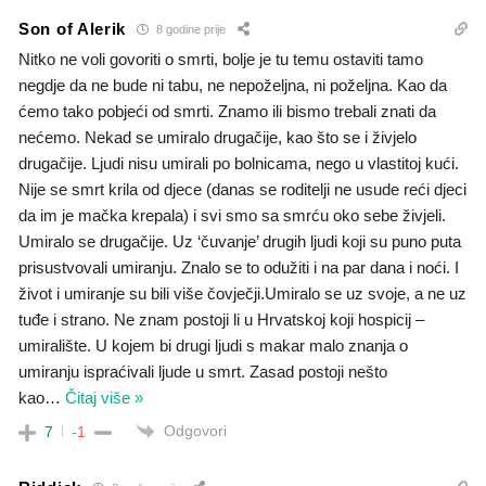
Son of Alerik
8 godine prije
Nitko ne voli govoriti o smrti, bolje je tu temu ostaviti tamo
negdje da ne bude ni tabu, ne nepoželjna, ni poželjna. Kao da
ćemo tako pobjeći od smrti. Znamo ili bismo trebali znati da
nećemo. Nekad se umiralo drugačije, kao što se i živjelo
drugačije. Ljudi nisu umirali po bolnicama, nego u vlastitoj kući.
Nije se smrt krila od djece (danas se roditelji ne usude reći djeci
da im je mačka krepala) i svi smo sa smrću oko sebe živjeli.
Umiralo se drugačije. Uz ‘čuvanje’ drugih ljudi koji su puno puta
prisustvovali umiranju. Znalo se to odužiti i na par dana i noći. I
život i umiranje su bili više čovječji.Umiralo se uz svoje, a ne uz
tuđe i strano. Ne znam postoji li u Hrvatskoj koji hospicij –
umiralište. U kojem bi drugi ljudi s makar malo znanja o
umiranju ispraćivali ljude u smrt. Zasad postoji nešto
kao
…
Čitaj više »
Odgovori
7
-1