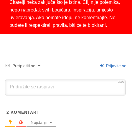
Čitatelji neka zaključe što je istina. Cilj nije polemika,
nego napredak svih Logičara. Inspiracija, umjesto
uvjeravanja. Ako nemate ideju, ne komentirajte. Ne
budete li respektirali pravila, biti će te blokirani.
Pretplatiti se
Prijavite se
3000
2
KOMENTARI
Najstariji