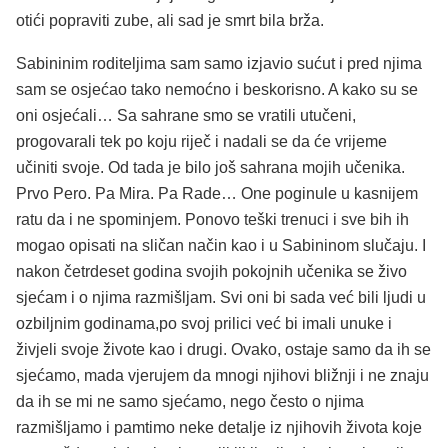
otići popraviti zube, ali sad je smrt bila brža.
Sabininim roditeljima sam samo izjavio sućut i pred njima
sam se osjećao tako nemoćno i beskorisno. A kako su se
oni osjećali… Sa sahrane smo se vratili utučeni,
progovarali tek po koju riječ i nadali se da će vrijeme
učiniti svoje. Od tada je bilo još sahrana mojih učenika.
Prvo Pero. Pa Mira. Pa Rade… One poginule u kasnijem
ratu da i ne spominjem. Ponovo teški trenuci i sve bih ih
mogao opisati na sličan način kao i u Sabininom slučaju. I
nakon četrdeset godina svojih pokojnih učenika se živo
sjećam i o njima razmišljam. Svi oni bi sada već bili ljudi u
ozbiljnim godinama,po svoj prilici već bi imali unuke i
živjeli svoje živote kao i drugi. Ovako, ostaje samo da ih se
sjećamo, mada vjerujem da mnogi njihovi bližnji i ne znaju
da ih se mi ne samo sjećamo, nego često o njima
razmišljamo i pamtimo neke detalje iz njihovih života koje