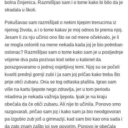
bolna činjenica. Razmišljao sam i o tome kako bi bilo da je
stradala u školi.
Pokušavao sam razmišljati o nekim lijepim trenucima iz
njenog života, a i o tome kakav je moj odnos bi prema njoj.
Jesam li za nju učinio ono što se od mene očekivalo, je li
se mogla osloniti na mene nekada kada joj je bio potreban
oslonac? Razmišljao sam o tome kako sam je u posljednje
vrijeme dva puta pozivao kod sebe u kabinet da
porazgovaramo o jednoj osjetljivoj temi. Njoj su se počeli
kvariti prednji gornji zubi i ja sam joj pričao kako treba što
prije otići zubaru. Ona se tog odlaska plašila. Igrao sam
više na kartu ljepote nego zdravlja, jer u tom periodu
mladima je nekada važnija ljepota. Ipak je na kraju
obećala da će otići zubaru. Ali nije to učinila. Ponovo smo
razgovarali, pričao sam joj i kako sam ja bio neodgovoran
pa izgubio zub još u gimnaziji, kad sam bio kao ona sada i
da zato znam zašto joj sve govorim. Ponovo je obećala