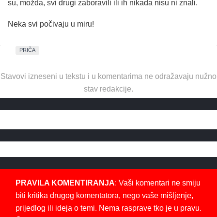
su, možda, svi drugi zaboravili ili ih nikada nisu ni znali.
Neka svi počivaju u miru!
PRIČA
Stavovi izneseni u tekstu i u komentarima ne odražavaju nužno
stav redakcije.
PRAVILA KOMENTIRANJA
: Vaši komentari ne smiju
biti kritika drugog komentatora, nego vaše mišljenje,
prijedlog ili ideja o temi. Nema rasprave tko je u pravu.