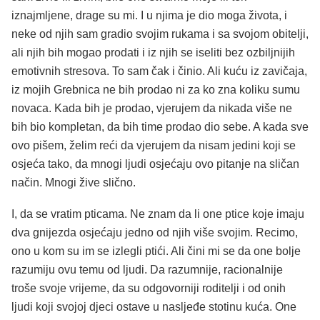
iznajmljene, drage su mi. I u njima je dio moga života, i
neke od njih sam gradio svojim rukama i sa svojom obitelji,
ali njih bih mogao prodati i iz njih se iseliti bez ozbiljnijih
emotivnih stresova. To sam čak i činio. Ali kuću iz zavičaja,
iz mojih Grebnica ne bih prodao ni za ko zna koliku sumu
novaca. Kada bih je prodao, vjerujem da nikada više ne
bih bio kompletan, da bih time prodao dio sebe. A kada sve
ovo pišem, želim reći da vjerujem da nisam jedini koji se
osjeća tako, da mnogi ljudi osjećaju ovo pitanje na sličan
način. Mnogi žive slično.
I, da se vratim pticama. Ne znam da li one ptice koje imaju
dva gnijezda osjećaju jedno od njih više svojim. Recimo,
ono u kom su im se izlegli ptići. Ali čini mi se da one bolje
razumiju ovu temu od ljudi. Da razumnije, racionalnije
troše svoje vrijeme, da su odgovorniji roditelji i od onih
ljudi koji svojoj djeci ostave u nasljeđe stotinu kuća. One