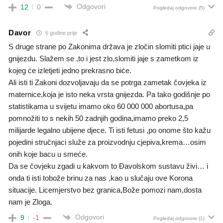
Odgovori
12
0
Pogledaj odgovore
(5)
Davor
6 godine prije
S druge strane po Zakonima država je zločin slomiti ptici jaje u
gnijezdu. Slažem se ,to i jest zlo,slomiti jaje s zametkom iz
kojeg će izletjeti jedno prekrasno biće.
Ali isti ti Zakoni dozvoljavaju da se potrga zametak čovjeka iz
maternice,koja je isto neka vrsta gnijezda. Pa tako godišnje po
statistikama u svijetu imamo oko 60 000 000 abortusa,pa
pomnožiti to s nekih 50 zadnjih godina,imamo preko 2,5
milijarde legalno ubijene djece. Ti isti fetusi ,po onome što kažu
pojedini stručnjaci služe za proizvodnju cjepiva,krema…osim
onih koje bacu u smeće.
Da se čovjeku zgadi u kakvom to Đavolskom sustavu živi… i
onda ti isti tobože brinu za nas ,kao u slučaju ove Korona
situacije. Licemjerstvo bez granica,Bože pomozi nam,dosta
nam je Zloga.
Odgovori
9
-1
Pogledaj odgovore
(1)