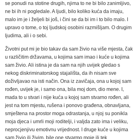
se ponudi na stotine drugih, njima to ne bi bilo zanimljivo,
ne bi ih ni pogledale. A ljudi, bilo koliko kuća da imaju,
malo im je i željeli bi još, i čini se da bi im i to bilo malo. I
upravo o tome, o toj ljudskoj osobini razmišljam. O drugim
ljudima, ali i o sebi.
Životni put mi je bio takav da sam živio na više mjesta, čak
u različitim državama, u kojima sam imao i kuće u kojima
sam živio. Ali istina je da sam na njih uvijek gledao s
nekog diskriminatorskog stajališta, da ih nisam sve
doživljavao na isti način. Ona iz zavičaja, ona u kojoj sam
rođen, uvijek je, i samo ona, bila moj dom, dio mene. I,
mada to u stvari i nije kuća u kojoj sam stvarno rođen, ali
jest na tom mjestu, rušena i ponovo građena, obnavljana,
smještena na prostor moga odrastanja, u njoj su ponikla
moja djeca i umrli moji roditelji, i valjda zato ima i veliku,
neprocjenjivu emotivnu vrijednost. I druge kuće u kojima
sam živio ili živim, bile one stvarmo moje ili tek