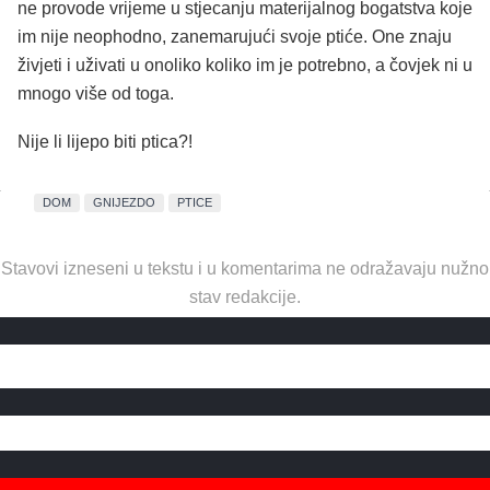
ne provode vrijeme u stjecanju materijalnog bogatstva koje
im nije neophodno, zanemarujući svoje ptiće. One znaju
živjeti i uživati u onoliko koliko im je potrebno, a čovjek ni u
mnogo više od toga.
Nije li lijepo biti ptica?!
DOM
GNIJEZDO
PTICE
Stavovi izneseni u tekstu i u komentarima ne odražavaju nužno
stav redakcije.