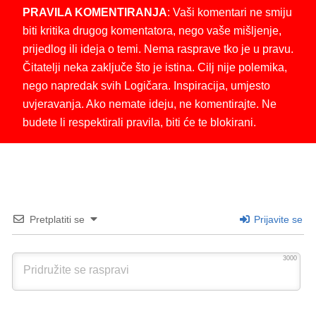
PRAVILA KOMENTIRANJA
: Vaši komentari ne smiju
biti kritika drugog komentatora, nego vaše mišljenje,
prijedlog ili ideja o temi. Nema rasprave tko je u pravu.
Čitatelji neka zaključe što je istina. Cilj nije polemika,
nego napredak svih Logičara. Inspiracija, umjesto
uvjeravanja. Ako nemate ideju, ne komentirajte. Ne
budete li respektirali pravila, biti će te blokirani.
Pretplatiti se
Prijavite se
3000