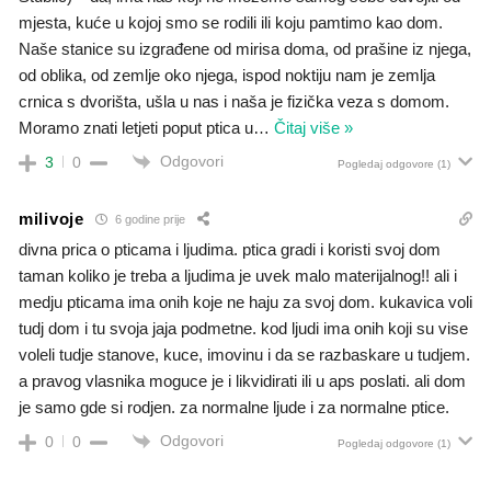
mjesta, kuće u kojoj smo se rodili ili koju pamtimo kao dom.
Naše stanice su izgrađene od mirisa doma, od prašine iz njega,
od oblika, od zemlje oko njega, ispod noktiju nam je zemlja
crnica s dvorišta, ušla u nas i naša je fizička veza s domom.
Moramo znati letjeti poput ptica u
…
Čitaj više »
Odgovori
3
0
Pogledaj odgovore
(1)
milivoje
6 godine prije
divna prica o pticama i ljudima. ptica gradi i koristi svoj dom
taman koliko je treba a ljudima je uvek malo materijalnog!! ali i
medju pticama ima onih koje ne haju za svoj dom. kukavica voli
tudj dom i tu svoja jaja podmetne. kod ljudi ima onih koji su vise
voleli tudje stanove, kuce, imovinu i da se razbaskare u tudjem.
a pravog vlasnika moguce je i likvidirati ili u aps poslati. ali dom
je samo gde si rodjen. za normalne ljude i za normalne ptice.
Odgovori
0
0
Pogledaj odgovore
(1)