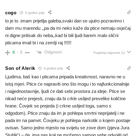
cogo
6 godine prije
to je to .imam prijetlja galeba,svaki dan se ujutro pozravimo i
dam mu marendu ,,pa da mi neko kaže da ptice nemaju osječaj
ni digne pritisak do neba,,kad bi bili ljudi barem malo slični
pticama imali bi i na zemlji raj !!!!!!
Odgovori
8
0
Pogledaj odgovore
(1)
Son of Alerik
6 godine prije
Ljudima, baš kao i pticama pripada kreativnost, naravno ne u
istoj mjeri. Ptice će napraviti ono što mogu i to najfunkcionalnije
i najjednostavnije, ljudi će dati sebi prostora za ideje. Ptice se
nikad neće prejesti, znaju da bi crkle uslijed prevelike količine
hrane. Čovjek se prejeda (i crkne uslijed toga, samo s
odgodom). Ptice znaju da im je pohlepa smrtni neprijatelj i ne
pada im na pamet. Čovjeku je pohlepa narkotik o kojem postaje
ovisan. Samo jedno mjesto na svijetu se zove dom (pjeva Jura
Stublić) – da, ima nas koji ne možemo samog sebe odvojiti od