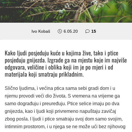
komentara
Ivo Kobaš
6.05.20
15
Kako ljudi posjeduju kuće u kojima žive, tako i ptice
posjeduju gnijezda. Izgrade ga na mjestu koje im najviše
odgovara, veličine i oblika koji im je po mjeri i od
materijala koji smatraju prikladnim.
Slično ljudima, i većina ptica sama sebi gradi dom i u
njemu provodi veći dio života. S vremena na vrijeme ga
samo dograđuju i preuređuju. Ptice selice imaju po dva
gnijezda, kao i ljudi koji privremeno napuštaju zavičaj
zbog posla. I ljudi i ptice smatraju svoj dom samo svojim,
intimnim prostorom, i u njega se ne može ući bez njihovog