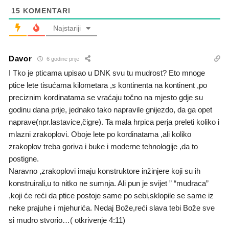
15
KOMENTARI
Najstariji
Davor
6 godine prije
I Tko je pticama upisao u DNK svu tu mudrost? Eto mnoge
ptice lete tisućama kilometara ,s kontinenta na kontinent ,po
preciznim kordinatama se vraćaju točno na mjesto gdje su
godinu dana prije, jednako tako napravile gnijezdo, da ga opet
naprave(npr.lastavice,čigre). Ta mala hrpica perja preleti koliko i
mlazni zrakoplovi. Oboje lete po kordinatama ,ali koliko
zrakoplov treba goriva i buke i moderne tehnologije ,da to
postigne.
Naravno ,zrakoplovi imaju konstruktore inžinjere koji su ih
konstruirali,u to nitko ne sumnja. Ali pun je svijet ” “mudraca”
,koji će reći da ptice postoje same po sebi,sklopile se same iz
neke prajuhe i mjehurića. Nedaj Bože,reći slava tebi Bože sve
si mudro stvorio…( otkrivenje 4:11)