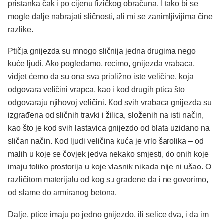
pristanka čak i po cijenu fizičkog obračuna. I tako bi se
mogle dalje nabrajati sličnosti, ali mi se zanimljivijima čine
razlike.
Ptičja gnijezda su mnogo sličnija jedna drugima nego
kuće ljudi. Ako pogledamo, recimo, gnijezda vrabaca,
vidjet ćemo da su ona sva približno iste veličine, koja
odgovara veličini vrapca, kao i kod drugih ptica što
odgovaraju njihovoj veličini. Kod svih vrabaca gnijezda su
izgrađena od sličnih travki i žilica, složenih na isti način,
kao što je kod svih lastavica gnijezdo od blata uzidano na
sličan način. Kod ljudi veličina kuća je vrlo šarolika – od
malih u koje se čovjek jedva nekako smjesti, do onih koje
imaju toliko prostorija u koje vlasnik nikada nije ni ušao. O
različitom materijalu od kog su građene da i ne govorimo,
od slame do armiranog betona.
Dalje, ptice imaju po jedno gnijezdo, ili selice dva, i da im