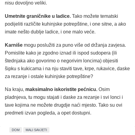
nisu dovoljno veliki.
Umetnite graničnike u ladice.
Tako možete tematski
podijeliti različite kuhinjske potrepštine, i one sitne, a ako
imate nešto dublje ladice, i one malo veće.
Karniše
mogu poslužiti za puno više od držanja zavjesa.
Pomislite kako je zgodno iznad ili ispod sudopera (ili
štednjaka ako govorimo o negorivim loncima) objesiti
šipku s kukicama i na nju staviti tave, krpe, rukavice, daske
za rezanje i ostale kuhinjske potrepštine?
Na kraju,
maksimalno iskoristite pećnicu.
Osim
pladnjeva, tu mogu stajati i daske za rezanje i svi lonci i
tave kojima ne možete drugdje naći mjesto. Tako su ovi
predmeti izvan pogleda, a opet dostupni.
DOM
MALI SAVJETI