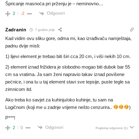
Špricanje masnoća pri prženju je – neminovno…
Odgovori
2
-2
Zadranin
7 godine prije
Kad vidim ovu sliku gore, odma mi, kao izrađivaču namještaja,
padnu dvije misli:
1) lijevi element je trebao biti širi cca 20 cm, i viši nekih 10 cm.
2) element iznad frižidera je slobodno mogao biti dubok bar 55
cm sa vratima. Ja sam ženi napravio takav iznad povišene
pećnice, i ona tu u taj element stavi sve tepsije, puste tegle sa
zimnicom itd.
Ako treba ko savjet za kuhinju/oko kuhinje, tu sam na
Logičnom (koji me u zadnje vrijeme nešto cenzurira..
)
P***!
Odgovori
2
0
Pogledaj odgovore
(1)