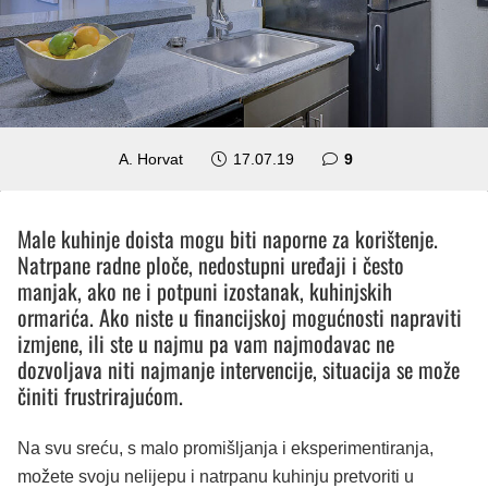
komentara
A. Horvat
17.07.19
9
Male kuhinje doista mogu biti naporne za korištenje.
Natrpane radne ploče, nedostupni uređaji i često
manjak, ako ne i potpuni izostanak, kuhinjskih
ormarića. Ako niste u financijskoj mogućnosti napraviti
izmjene, ili ste u najmu pa vam najmodavac ne
dozvoljava niti najmanje intervencije, situacija se može
činiti frustrirajućom.
Na svu sreću, s malo promišljanja i eksperimentiranja,
možete svoju nelijepu i natrpanu kuhinju pretvoriti u