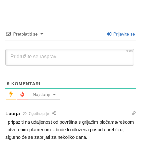
Pretplatiti se
Prijavite se
3000
9
KOMENTARI
Najstariji
Lucija
7 godine prije
I pripaziti na udaljenost od površina s grijaćim pločama/rešoom
i otvorenim plamenom…bude li odložena posuda preblizu,
sigurno će se zaprljati za nekoliko dana.