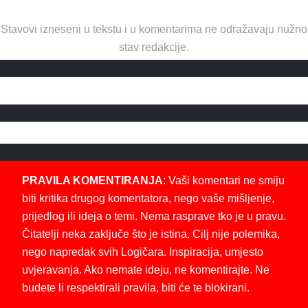
Stavovi izneseni u tekstu i u komentarima ne odražavaju nužno
stav redakcije.
PRAVILA KOMENTIRANJA
: Vaši komentari ne smiju
biti kritika drugog komentatora, nego vaše mišljenje,
prijedlog ili ideja o temi. Nema rasprave tko je u pravu.
Čitatelji neka zaključe što je istina. Cilj nije polemika,
nego napredak svih Logičara. Inspiracija, umjesto
uvjeravanja. Ako nemate ideju, ne komentirajte. Ne
budete li respektirali pravila, biti će te blokirani.