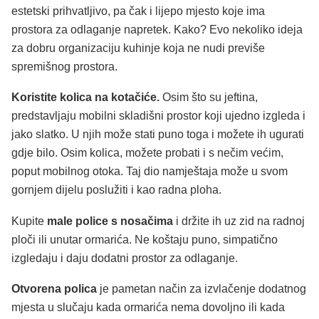
estetski prihvatljivo, pa čak i lijepo mjesto koje ima
prostora za odlaganje napretek. Kako? Evo nekoliko ideja
za dobru organizaciju kuhinje koja ne nudi previše
spremišnog prostora.
Koristite kolica na kotačiće.
Osim što su jeftina,
predstavljaju mobilni skladišni prostor koji ujedno izgleda i
jako slatko. U njih može stati puno toga i možete ih ugurati
gdje bilo. Osim kolica, možete probati i s nečim većim,
poput mobilnog otoka. Taj dio namještaja može u svom
gornjem dijelu poslužiti i kao radna ploha.
Kupite
male police s nosačima
i držite ih uz zid na radnoj
ploči ili unutar ormarića. Ne koštaju puno, simpatično
izgledaju i daju dodatni prostor za odlaganje.
Otvorena polica
je pametan način za izvlačenje dodatnog
mjesta u slučaju kada ormarića nema dovoljno ili kada