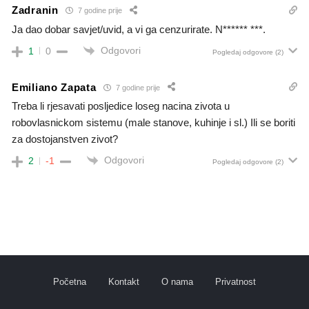
Zadranin
7 godine prije
Ja dao dobar savjet/uvid, a vi ga cenzurirate. N****** ***.
Odgovori
1
0
Pogledaj odgovore
(2)
Emiliano Zapata
7 godine prije
Treba li rjesavati posljedice loseg nacina zivota u
robovlasnickom sistemu (male stanove, kuhinje i sl.) Ili se boriti
za dostojanstven zivot?
Odgovori
2
-1
Pogledaj odgovore
(2)
Početna
Kontakt
O nama
Privatnost