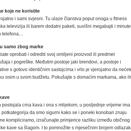
e koje ne koristite
ojatno i sami svjesni. Tu ulaze članstva poput onoga u fitness
ka televizija ili barem dodatni paketi, suvišni megabajti i minute
h telefona…
bu samo zbog marke
bate oprobati i odrediti svoj omiljeni proizvod ili predmet
aja i pogreške. Međutim postoje jaki brendovi, a postoje i
ative s gotovo identičnim sastojcima i vrlo je vjerojatno da nećet
azliku osim u svom budžetu. Pokušajte s domaćim markama, ako i
 kave
 postojala crna kava i ona s mlijekom, u posljednje vrijeme ima
tih potkategorija da smo sigurni kako se i poneki konobari znaju
a ne kompliciramo, izračunajte primjerice razliku između običnog
like kave sa šlagom. I to pomnožite s mjesečnim brojem odlaza