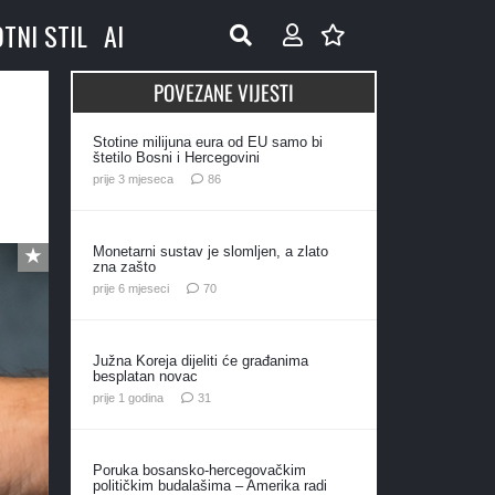
OTNI STIL
AI
POVEZANE VIJESTI
Stotine milijuna eura od EU samo bi
štetilo Bosni i Hercegovini
komentara
prije 3 mjeseca
86
Monetarni sustav je slomljen, a zlato
zna zašto
komentara
prije 6 mjeseci
70
Južna Koreja dijeliti će građanima
besplatan novac
komentar
prije 1 godina
31
Poruka bosansko-hercegovačkim
političkim budalašima – Amerika radi