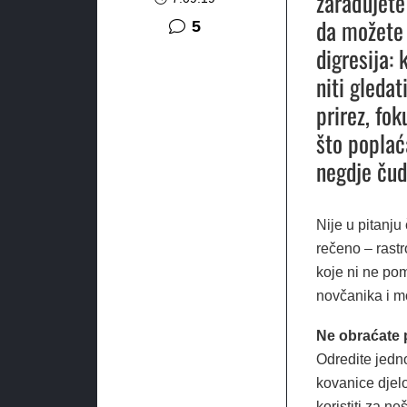
zarađujete
da možete 
komentara
5
digresija:
niti gledat
prirez, fo
što poplać
negdje čud
Nije u pitanju 
rečeno – rastr
koje ni ne po
novčanika i m
Ne obraćate p
Odredite jedn
kovanice djel
koristiti za ne