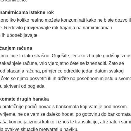
 namirnicama istekne rok
onoliko koliko realno možete konzumirati kako ne biste dozvolil
. Redovito provjeravajte rok trajanja na namirnicama i
ih upotrebljavajte.
aćanjem računa
amo, nije to tako strašno! Griješite, jer ako zbrojite godišnji izno
a zakašnjele račune, vrlo vjerojatno ćete se iznenaditi. Zato se
 kod plaćanja računa, primjerice odredite jedan datum svakog
ćete se njima posvetiti ili ih držite na posebnom mjestu u svom
u skriveni od pogleda.
nkomate drugih banaka
 praktičnije podići novac s bankomata koji vam je pod nosom.
je vrijeme, ne da vam se daleko hodati po gotovinu do bankomata
ša komocija iznosi koliko i iznos te transakcije, ali znate i sami
 ovakve situacije pretvarati u naviku.