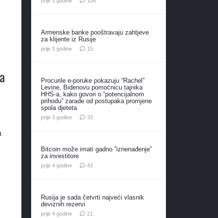
prije 3 godine
104
Armenske banke pooštravaju zahtjeve
za klijente iz Rusije
komentara
prije 3 godine
15
ca
Procurile e-poruke pokazuju “Rachel”
Levine, Bidenovu pomoćnicu tajnika
HHS-a, kako govori o “potencijalnom
prihodu” zarade od postupaka promjene
spola djeteta
komentara
prije 3 godine
33
a
Bitcoin može imati gadno ”iznenađenje”
za investitore
komentara
prije 4 godine
43
Rusija je sada četvrti najveći vlasnik
deviznih rezervi
komentar
prije 4 godine
21