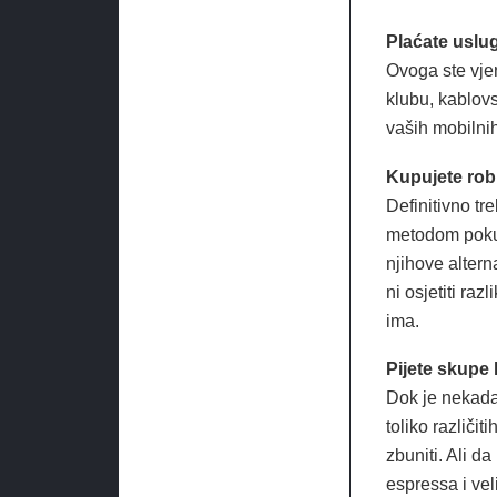
Plaćate uslug
Ovoga ste vjer
klubu, kablovs
vaših mobilni
Kupujete ro
Definitivno tre
metodom pokuš
njihove altern
ni osjetiti r
ima.
Pijete skupe
Dok je nekada
toliko različi
zbuniti. Ali d
espressa i ve