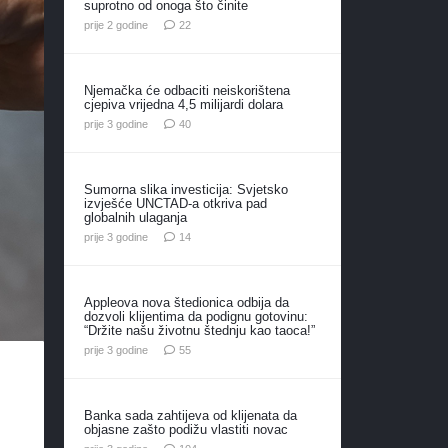
suprotno od onoga što činite
komentara
prije 2 godine
22
Njemačka će odbaciti neiskorištena
cjepiva vrijedna 4,5 milijardi dolara
komentara
prije 3 godine
40
Sumorna slika investicija: Svjetsko
izvješće UNCTAD-a otkriva pad
globalnih ulaganja
komentara
prije 3 godine
14
Appleova nova štedionica odbija da
dozvoli klijentima da podignu gotovinu:
“Držite našu životnu štednju kao taoca!”
komentara
prije 3 godine
55
Banka sada zahtijeva od klijenata da
objasne zašto podižu vlastiti novac
komentara