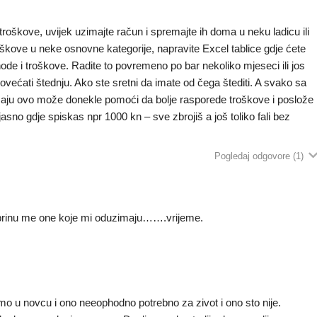
troškove, uvijek uzimajte račun i spremajte ih doma u neku ladicu ili
troškove u neke osnovne kategorije, napravite Excel tablice gdje ćete
ihode i troškove. Radite to povremeno po bar nekoliko mjeseci ili jos
povećati štednju. Ako ste sretni da imate od čega štediti. A svako sa
maju ovo može donekle pomoći da bolje rasporede troškove i poslože
jasno gdje spiskas npr 1000 kn – sve zbrojiš a još toliko fali bez
Pogledaj odgovore
(1)
brinu me one koje mi oduzimaju…….vrijeme.
o u novcu i ono neeophodno potrebno za zivot i ono sto nije.