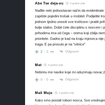
Abe Tse deja-vu
6 godine prije
Nađite neki jednostavan način da evidentirate 
zapišite pojedini trošak u mobitel. Podijelite 
jednom tjedno unositi sve troškove i pratiti pr
bolje stalno. Dobit ćete disciplinu s novcem i 
prihodima ima od čega – onima koji zbilja ne
prioritete. Gadno je kad na kraju mjeseca nije 
traga. E pa prosuto je na “sitnice”
Odgovori
2
0
Mat
6 godine prije
Nebrinu me navike koje mi oduzimaju novac,
Odgovori
0
0
Mali Mujo
6 godine prije
Kako smo postali robovi novca. Sve vrednujem