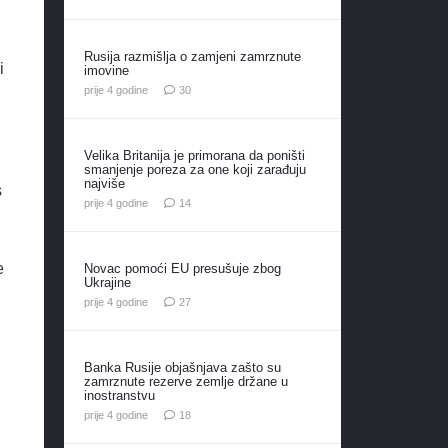
Rusija razmišlja o zamjeni zamrznute
i
imovine
komentara
prije 4 godine
30
Velika Britanija je primorana da poništi
smanjenje poreza za one koji zarađuju
najviše
s
komentara
prije 4 godine
14
e
Novac pomoći EU presušuje zbog
Ukrajine
komentara
prije 4 godine
27
Banka Rusije objašnjava zašto su
zamrznute rezerve zemlje držane u
inostranstvu
komentara
prije 4 godine
18