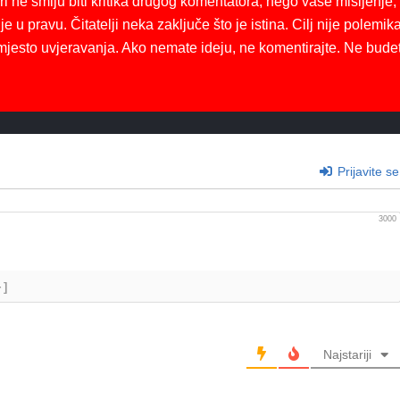
ri ne smiju biti kritika drugog komentatora, nego vaše mišljenje,
je u pravu. Čitatelji neka zaključe što je istina. Cilj nije polemika
mjesto uvjeravanja. Ako nemate ideju, ne komentirajte. Ne bude
Prijavite se
3000
+]
Najstariji