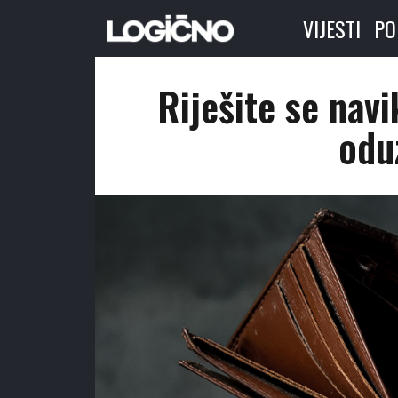
VIJESTI
PO
Riješite se nav
odu