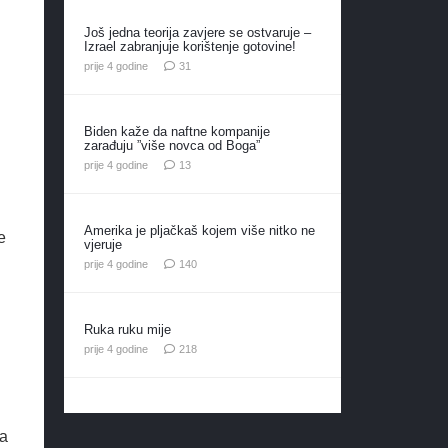
Još jedna teorija zavjere se ostvaruje –
Izrael zabranjuje korištenje gotovine!
komentar
prije 4 godine
31
Biden kaže da naftne kompanije
zarađuju ”više novca od Boga”
komentara
prije 4 godine
13
Amerika je pljačkaš kojem više nitko ne
e
vjeruje
h
komentara
prije 4 godine
140
Ruka ruku mije
komentara
prije 4 godine
218
ka