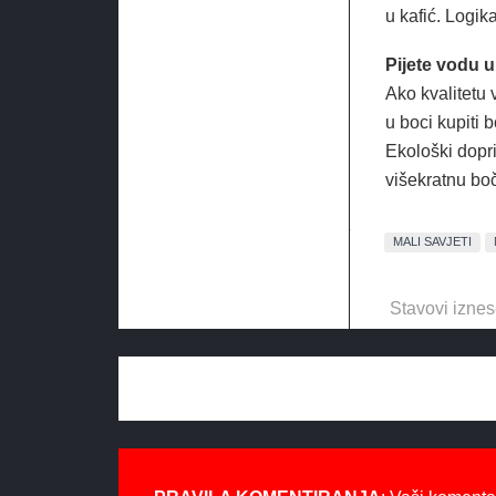
u kafić. Logik
Pijete vodu u
Ako kvalitetu
u boci kupiti b
Ekološki dopri
višekratnu boč
MALI SAVJETI
Stavovi iznes