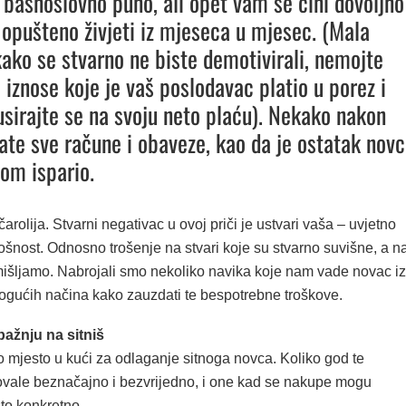
 basnoslovno puno, ali opet vam se čini dovoljno
opušteno živjeti iz mjeseca u mjesec. (Mala
 kako se stvarno ne biste demotivirali, nemojte
i iznose koje je vaš poslodavac platio u porez i
kusirajte se na svoju neto plaću). Nekako nakon
ate sve račune i obaveze, kao da je ostatak nov
om ispario.
čarolija. Stvarni negativac u ovoj priči je ustvari vaša – uvjetno
ošnost. Odnosno trošenje na stvari koje su stvarno suvišne, a n
mišljamo. Nabrojali smo nekoliko navika koje nam vade novac iz
ogućih načina kako zauzdati te bespotrebne troškove.
ažnju na sitniš
o mjesto u kući za odlaganje sitnoga novca. Koliko god te
ovale beznačajno i bezvrijedno, i one kad se nakupe mogu
što konkretno.