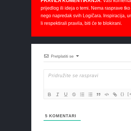
PRAVILA KOMENTIRANJA
: Vaši komenta
prijedlog ili ideja o temi. Nema rasprave tko 
nego napredak svih Logičara. Inspiracija, u
li respektirali pravila, biti će te blokirani.
Pretplatiti se
{}
[
5
KOMENTARI