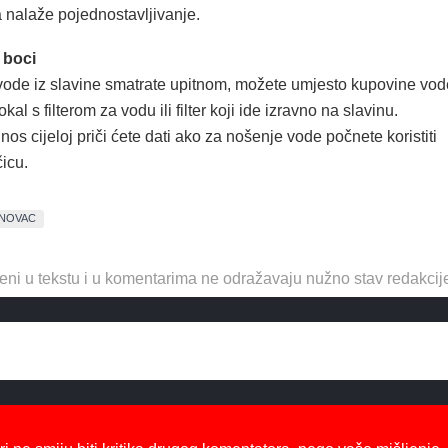
a nalaže pojednostavljivanje.
 boci
 vode iz slavine smatrate upitnom, možete umjesto kupovine vod
okal s filterom za vodu ili filter koji ide izravno na slavinu.
nos cijeloj priči ćete dati ako za nošenje vode počnete koristiti
icu.
NOVAC
eni u tekstu i u komentarima ne odražavaju nužno stav redakcij