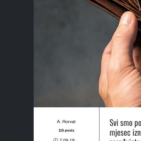
Svi smo po
A. Horvat
mjesec izn
115 posts
7.09.19