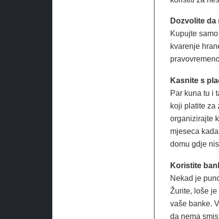
Dozvolite da
Kupujte samo 
kvarenje hrane
pravovremeno 
Kasnite s pl
Par kuna tu i t
koji platite z
organizirajte
mjeseca kada 
domu gdje nis
Koristite ba
Nekad je puno
Žurite, loše 
vaše banke. Va
da nema smisla