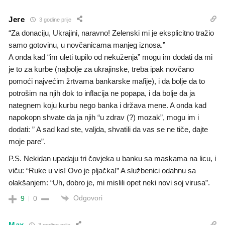
Jere
3 godine prije
“Za donaciju, Ukrajini, naravno! Zelenski mi je eksplicitno tražio
samo gotovinu, u novčanicama manjeg iznosa.”
A onda kad “im uleti tupilo od nekuženja” mogu im dodati da mi
je to za kurbe (najbolje za ukrajinske, treba ipak novčano
pomoći najvećim žrtvama bankarske mafije), i da bolje da to
potrošim na njih dok to inflacija ne popapa, i da bolje da ja
nategnem koju kurbu nego banka i država mene. A onda kad
napokopn shvate da ja njih “u zdrav (?) mozak”, mogu im i
dodati: ” A sad kad ste, valjda, shvatili da vas se ne tiče, dajte
moje pare”.
P.S. Nekidan upadaju tri čovjeka u banku sa maskama na licu, i
viču: “Ruke u vis! Ovo je pljačka!” A službenici odahnu sa
olakšanjem: “Uh, dobro je, mi mislili opet neki novi soj virusa”.
Odgovori
9
0
Max
3 godine prije