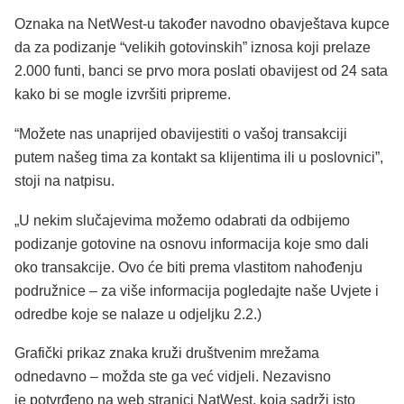
Oznaka na NetWest-u također navodno obavještava kupce
da za podizanje “velikih gotovinskih” iznosa koji prelaze
2.000 funti, banci se prvo mora poslati obavijest od 24 sata
kako bi se mogle izvršiti pripreme.
“Možete nas unaprijed obavijestiti o vašoj transakciji
putem našeg tima za kontakt sa klijentima ili u poslovnici”,
stoji na natpisu.
„U nekim slučajevima možemo odabrati da odbijemo
podizanje gotovine na osnovu informacija koje smo dali
oko transakcije. Ovo će biti prema vlastitom nahođenju
podružnice – za više informacija pogledajte naše Uvjete i
odredbe koje se nalaze u odjeljku 2.2.)
Grafički prikaz znaka kruži društvenim mrežama
odnedavno – možda ste ga već vidjeli. Nezavisno
je potvrđeno na web stranici NatWest, koja sadrži isto