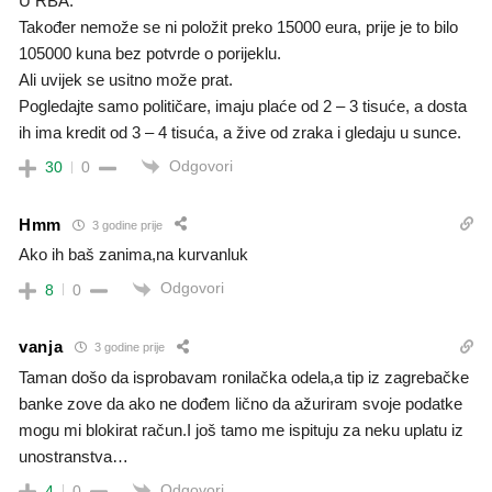
U RBA.
Također nemože se ni položit preko 15000 eura, prije je to bilo
105000 kuna bez potvrde o porijeklu.
Ali uvijek se usitno može prat.
Pogledajte samo političare, imaju plaće od 2 – 3 tisuće, a dosta
ih ima kredit od 3 – 4 tisuća, a žive od zraka i gledaju u sunce.
Odgovori
30
0
Hmm
3 godine prije
Ako ih baš zanima,na kurvanluk
Odgovori
8
0
vanja
3 godine prije
Taman došo da isprobavam ronilačka odela,a tip iz zagrebačke
banke zove da ako ne dođem lično da ažuriram svoje podatke
mogu mi blokirat račun.I još tamo me ispituju za neku uplatu iz
unostranstva…
Odgovori
4
0