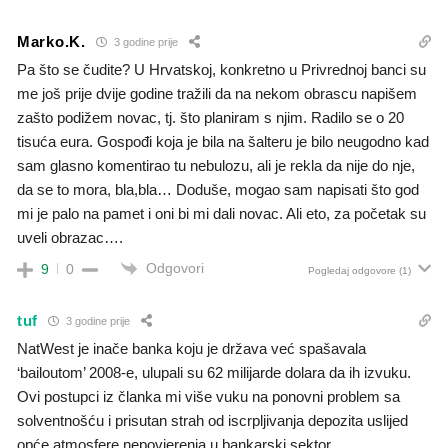
Marko.K.
3 godine prije
Pa što se čudite? U Hrvatskoj, konkretno u Privrednoj banci su
me još prije dvije godine tražili da na nekom obrascu napišem
zašto podižem novac, tj. što planiram s njim. Radilo se o 20
tisuća eura. Gospođi koja je bila na šalteru je bilo neugodno kad
sam glasno komentirao tu nebulozu, ali je rekla da nije do nje,
da se to mora, bla,bla… Doduše, mogao sam napisati što god
mi je palo na pamet i oni bi mi dali novac. Ali eto, za početak su
uveli obrazac….
Odgovori
9
0
Pogledaj odgovore
(1)
tuf
3 godine prije
NatWest je inače banka koju je država već spašavala
‘bailoutom’ 2008-e, ulupali su 62 milijarde dolara da ih izvuku.
Ovi postupci iz članka mi više vuku na ponovni problem sa
solventnošću i prisutan strah od iscrpljivanja depozita uslijed
opće atmosfere nepovjerenja u bankarski sektor.