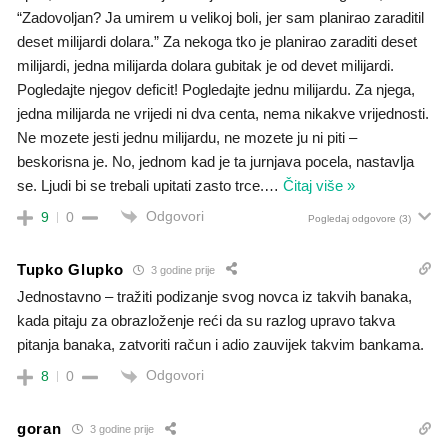
“Zadovoljan? Ja umirem u velikoj boli, jer sam planirao zaraditil
deset milijardi dolara.” Za nekoga tko je planirao zaraditi deset
milijardi, jedna milijarda dolara gubitak je od devet milijardi.
Pogledajte njegov deficit! Pogledajte jednu milijardu. Za njega,
jedna milijarda ne vrijedi ni dva centa, nema nikakve vrijednosti.
Ne mozete jesti jednu milijardu, ne mozete ju ni piti –
beskorisna je. No, jednom kad je ta jurnjava pocela, nastavlja
se. Ljudi bi se trebali upitati zasto trce.
…
Čitaj više »
Odgovori
9
0
Pogledaj odgovore
(3)
Tupko Glupko
3 godine prije
Jednostavno – tražiti podizanje svog novca iz takvih banaka,
kada pitaju za obrazloženje reći da su razlog upravo takva
pitanja banaka, zatvoriti račun i adio zauvijek takvim bankama.
Odgovori
8
0
goran
3 godine prije