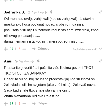
Jadranka S.
3 godine prije
Od mene su ovdije zahtjevali (kad su zahtjevali) da stavim
masku ako hocu podignut novac, s obzirom da nisam
poslusala nisu htjeli ni zatvoriti racun sto sam inzistirala, zbog
njihovog ponasanja …..
danas nemam nista kod njih, meni potrebni nisu……
Odgovori
27
-3
Pogledaj odgovore
(6)
Anui
3 godine prije
Prestanite govoriti šta i počinite više ljudima govoriti TKO?
TKO STOJI IZA BANAKA?
Hazari to su oni koji se lažno predestavljaju da su zidovi oni
žele vladati cijelim svijetom (ako več i nisu) i žele vaš novac.
Sada kad znate tko, znate šta vam je činiti.
Živila Nezavisna Država Palestina!
Odgovori
16
-1