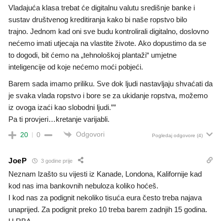
Vladajuća klasa trebat će digitalnu valutu središnje banke i
sustav društvenog kreditiranja kako bi naše ropstvo bilo
trajno. Jednom kad oni sve budu kontrolirali digitalno, doslovno
nećemo imati utjecaja na vlastite živote. Ako dopustimo da se
to dogodi, bit ćemo na „tehnološkoj plantaži“ umjetne
inteligencije od koje nećemo moći pobjeći.
Barem sada imamo priliku. Sve dok ljudi nastavljaju shvaćati da
je svaka vlada ropstvo i bore se za ukidanje ropstva, možemo
iz ovoga izaći kao slobodni ljudi.””
Pa ti provjeri…kretanje varijabli.
Odgovori
20
0
Pogledaj odgovore
(4)
JoeP
3 godine prije
Neznam lzašto su vijesti iz Kanade, Londona, Kalifornije kad
kod nas ima bankovnih nebuloza koliko hoćeš.
I kod nas za podignit nekoliko tisuća eura često treba najava
unaprijed. Za podignit preko 10 treba barem zadnjih 15 godina.