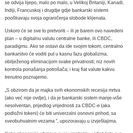
se odvija lijepo, malo po malo, u Velikoj Britaniji, Kanadi,
Indiji, Francuskoj i drugdje gdje bankarski sistemi
pooštravaju svoja ograničenja slobode klijenata.
Uskoro će se sve to pretvoriti – ili je barem ovo navedeni
plan – u digitalnu valutu centralne banke, ili CBDC,
paradigmu. Ako se ostavi da ide svojim tokom, centralno
bankarstvo će voditi put u kasnu fazu globalizma,
obilježenog eliminacijom svake privatnosti; niz novih
kontrola ponašanja potrošača; i kraj fiat valute kakvu
trenutno poznajemo.
„S obzirom da je majka svih ekonomskih recesija mrtva
(ako već nije ovdje), i da je bankarski sistem manje-više
nesolventan, prijedlog vrijednosti za CBDC-e (aka
podložni tokeni) će biti univerzalni osnovni prihod, sa
sveobuhvatnim vezama ”, upozoravaju u izvještajima.