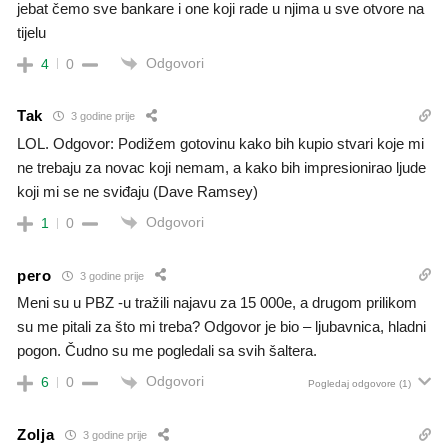
jebat čemo sve bankare i one koji rade u njima u sve otvore na
tijelu
Odgovori
4
0
Tak
3 godine prije
LOL. Odgovor: Podižem gotovinu kako bih kupio stvari koje mi
ne trebaju za novac koji nemam, a kako bih impresionirao ljude
koji mi se ne sviđaju (Dave Ramsey)
Odgovori
1
0
pero
3 godine prije
Meni su u PBZ -u tražili najavu za 15 000e, a drugom prilikom
su me pitali za što mi treba? Odgovor je bio – ljubavnica, hladni
pogon. Čudno su me pogledali sa svih šaltera.
Odgovori
6
0
Pogledaj odgovore
(1)
Zolja
3 godine prije