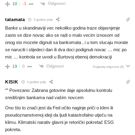
Odgovori
10
-3
tatamata
3 godine prije
Banke u skandinaviji vec nekoliko godina traze objasnjenje
zasto se dize novac ako se radi o malo vecim iznosom od
onog sto mozete dignuti sa bankomata , i u tom slucaju morate
se naruciti i slijedeci dan ili dva doci podignuti novac … mic po
mic … kontrola se uvodi u Burtovoj ebenoj demokraciji
Odgovori
19
0
Pogledaj odgovore
(6)
KISIK
3 godine prije
“” Povezano: Zabrana gotovine daje apsolutnu kontrolu
središnjim bankama nad vašim novcem
Ono što to znači jest da Fed očito naginje priči o klimi ili
pseudoznanstvenoj ideji da ljudi katastrofalno utječu na
klimu. Klimatski narativ glavni je retorički pokretač ESG
pokreta.