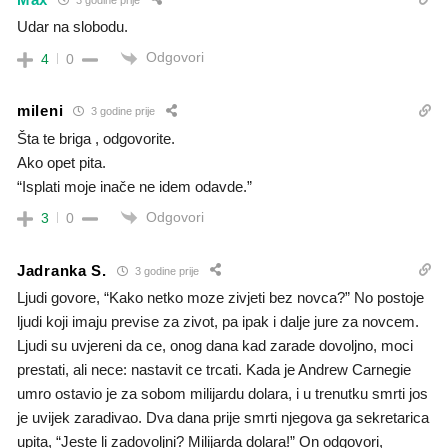
Udar na slobodu.
Odgovori
4
0
mileni
3 godine prije
Šta te briga , odgovorite.
Ako opet pita.
“Isplati moje inače ne idem odavde.”
Odgovori
3
0
Jadranka S.
3 godine prije
Ljudi govore, “Kako netko moze zivjeti bez novca?” No postoje
ljudi koji imaju previse za zivot, pa ipak i dalje jure za novcem.
Ljudi su uvjereni da ce, onog dana kad zarade dovoljno, moci
prestati, ali nece: nastavit ce trcati. Kada je Andrew Carnegie
umro ostavio je za sobom milijardu dolara, i u trenutku smrti jos
je uvijek zaradivao. Dva dana prije smrti njegova ga sekretarica
upita, “Jeste li zadovoljni? Milijarda dolara!” On odgovori,