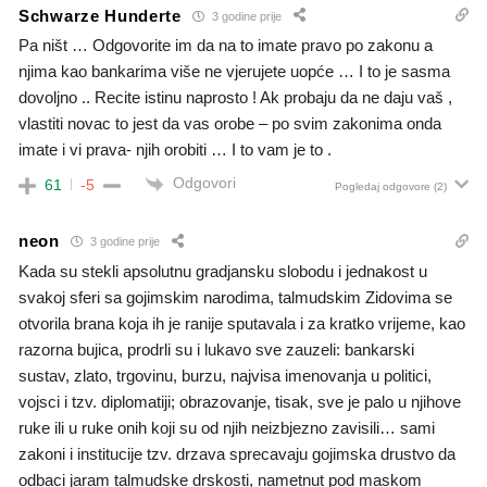
Schwarze Hunderte
3 godine prije
Pa ništ … Odgovorite im da na to imate pravo po zakonu a
njima kao bankarima više ne vjerujete uopće … I to je sasma
dovoljno .. Recite istinu naprosto ! Ak probaju da ne daju vaš ,
vlastiti novac to jest da vas orobe – po svim zakonima onda
imate i vi prava- njih orobiti … I to vam je to .
Odgovori
61
-5
Pogledaj odgovore
(2)
neon
3 godine prije
Kada su stekli apsolutnu gradjansku slobodu i jednakost u
svakoj sferi sa gojimskim narodima, talmudskim Zidovima se
otvorila brana koja ih je ranije sputavala i za kratko vrijeme, kao
razorna bujica, prodrli su i lukavo sve zauzeli: bankarski
sustav, zlato, trgovinu, burzu, najvisa imenovanja u politici,
vojsci i tzv. diplomatiji; obrazovanje, tisak, sve je palo u njihove
ruke ili u ruke onih koji su od njih neizbjezno zavisili… sami
zakoni i institucije tzv. drzava sprecavaju gojimska drustvo da
odbaci jaram talmudske drskosti, nametnut pod maskom