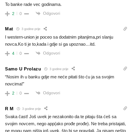
To banke rade vec godinama.
Odgovori
2
0
Mat
3 godine prije
I western-union je poceo sa dodatnim pitanjima,pri slanju
novca.Ko ti je to,kada i gdje si ga upoznao…itd.
Odgovori
4
0
Samo U Prolazu
3 godine prije
“Nosim ih u banku gdje me neće pitati što ću ja sa svojim
novcima!”
Odgovori
2
0
R M
3 godine prije
Svaka čast! Još uvek je nezakonito da te pitaju šta ćeš sa
svojim novcem, nego app(ako prođe prođe). Ne treba pristajati,
ne mogu nam ništa još uvek, što bi se pravdali. Ja nisam nešto