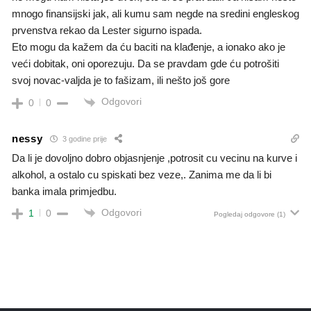
mnogo finansijski jak, ali kumu sam negde na sredini engleskog
prvenstva rekao da Lester sigurno ispada.
Eto mogu da kažem da ću baciti na klađenje, a ionako ako je
veći dobitak, oni oporezuju. Da se pravdam gde ću potrošiti
svoj novac-valjda je to fašizam, ili nešto još gore
Odgovori
0
0
nessy
3 godine prije
Da li je dovoljno dobro objasnjenje ,potrosit cu vecinu na kurve i
alkohol, a ostalo cu spiskati bez veze,. Zanima me da li bi
banka imala primjedbu.
Odgovori
1
0
Pogledaj odgovore
(1)