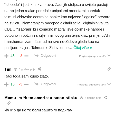
“slobode” i ljudskih tzv. prava. Zadnjih stoljeca u svijetu postoji
samo jedan realan poredak: unipolarni monetarni poredak
talmud-zidovske centralne banke kao najvece “legalne” prevare
na svijetu. Nametanjem sveopce digitalizacije i digitalnih valuta
CBDC “izabrani” bi i konacno matirali sve gojimske narode i
potpuno ih potcinili s ciljem njihovog unistenja kroz primjenu AI i
transhumanizam. Talmud na sve ne-Zidove gleda kao na
podljude-zvijeri. Talmudski Zidovi sebe
…
Čitaj više »
Odgovori
43
-3
Pogledaj odgovore
(2)
Tim
3 godine prije
Radi toga sam kupio zlato.
Odgovori
15
-3
Pogledaj odgovore
(24)
Mamu im *bem americku-satanisticku
3 godine prije
Ич к*р да не те боли зашто го подигам