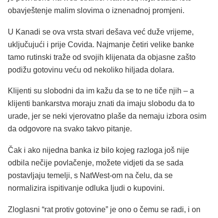
obavještenje malim slovima o iznenadnoj promjeni.
U Kanadi se ova vrsta stvari dešava već duže vrijeme,
uključujući i prije Covida. Najmanje četiri velike banke
tamo rutinski traže od svojih klijenata da objasne zašto
podižu gotovinu veću od nekoliko hiljada dolara.
Klijenti su slobodni da im kažu da se to ne tiče njih – a
klijenti bankarstva moraju znati da imaju slobodu da to
urade, jer se neki vjerovatno plaše da nemaju izbora osim
da odgovore na svako takvo pitanje.
Čak i ako nijedna banka iz bilo kojeg razloga još nije
odbila nečije povlačenje, možete vidjeti da se sada
postavljaju temelji, s NatWest-om na čelu, da se
normalizira ispitivanje odluka ljudi o kupovini.
Zloglasni “rat protiv gotovine” je ono o čemu se radi, i on