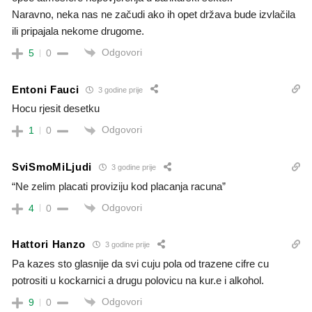
Naravno, neka nas ne začudi ako ih opet država bude izvlačila
ili pripajala nekome drugome.
Odgovori
5
0
Entoni Fauci
3 godine prije
Hocu rjesit desetku
Odgovori
1
0
SviSmoMiLjudi
3 godine prije
“Ne zelim placati proviziju kod placanja racuna”
Odgovori
4
0
Hattori Hanzo
3 godine prije
Pa kazes sto glasnije da svi cuju pola od trazene cifre cu
potrositi u kockarnici a drugu polovicu na kur.e i alkohol.
Odgovori
9
0