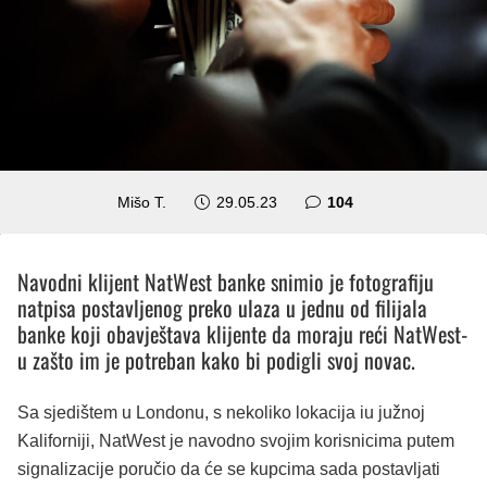
komentara
Mišo T.
29.05.23
104
Navodni klijent NatWest banke snimio je fotografiju
natpisa postavljenog preko ulaza u jednu od filijala
banke koji obavještava klijente da moraju reći NatWest-
u zašto im je potreban kako bi podigli svoj novac.
Sa sjedištem u Londonu, s nekoliko lokacija iu južnoj
Kaliforniji, NatWest je navodno svojim korisnicima putem
signalizacije poručio da će se kupcima sada postavljati