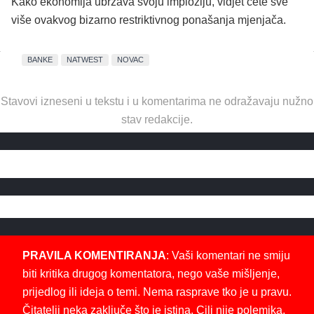
Kako ekonomija ubrzava svoju imploziju, vidjet ćete sve
više ovakvog bizarno restriktivnog ponašanja mjenjača.
BANKE
NATWEST
NOVAC
Stavovi izneseni u tekstu i u komentarima ne odražavaju nužno
stav redakcije.
PRAVILA KOMENTIRANJA
: Vaši komentari ne smiju
biti kritika drugog komentatora, nego vaše mišljenje,
prijedlog ili ideja o temi. Nema rasprave tko je u pravu.
Čitatelji neka zaključe što je istina. Cilj nije polemika,