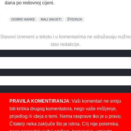
dana po redovnoj cijeni.
DOBRE NAVIKE
MALI SAVJETI
ŠTEDNJA
Stavovi izneseni u tekstu i u komentarima ne odražavaju nužno
stav redakcije.
PRAVILA KOMENTIRANJA
: Vaši komentari ne smiju
biti kritika drugog komentatora, nego vaše mišljenje,
prijedlog ili ideja o temi. Nema rasprave tko je u pravu.
Čitatelji neka zaključe što je istina. Cilj nije polemika,