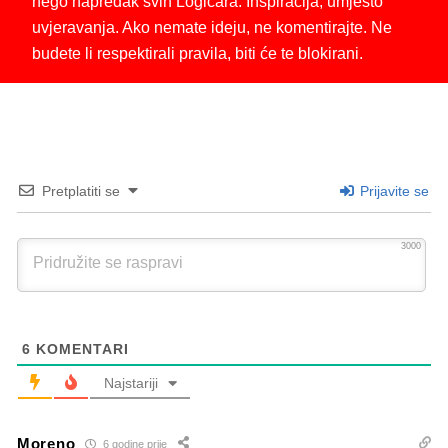
nego napredak svih Logičara. Inspiracija, umjesto
uvjeravanja. Ako nemate ideju, ne komentirajte. Ne
budete li respektirali pravila, biti će te blokirani.
Pretplatiti se
Prijavite se
3000
6
KOMENTARI
Najstariji
Moreno
6 godine prije