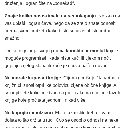
druženja i ograničite na „ponekad“.
Znajte koliko novca imate na raspolaganju
. Ne zato da
vas uplaši i ograničava, nego da se zrelo znate odnositi
prema svom budžetu kako biste se osjećali slobodno i
snažno.
Prilikom grijanja svojeg doma
koristite termostat
koji je
moguće programirati. Kada niste kući ili tijekom noći,
grijanje cijelog stana ili kuće je doista bačen novac.
Ne morate kupovati knjige.
Cijena godišnje članarine u
knjižnici iznosi otprilike polovicu cijene obične knjige. A i
smanjit ćete količinu stvari na polici ako na njoj ne slažete
knjige koje pročitate jednom i nikad više.
Ne kupujte impulzivno
. Malo razmislite treba li vam
doista to što držite u ruci. Ovo se osobito odnosi na neke
veće kupnje, ali i na one svakodnevne koje se nagomilaju