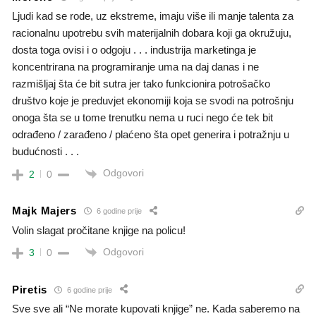
Ljudi kad se rode, uz ekstreme, imaju više ili manje talenta za
racionalnu upotrebu svih materijalnih dobara koji ga okružuju,
dosta toga ovisi i o odgoju . . . industrija marketinga je
koncentrirana na programiranje uma na daj danas i ne
razmišljaj šta će bit sutra jer tako funkcionira potrošačko
društvo koje je preduvjet ekonomiji koja se svodi na potrošnju
onoga šta se u tome trenutku nema u ruci nego će tek bit
odrađeno / zarađeno / plaćeno šta opet generira i potražnju u
budućnosti . . .
Odgovori
2
0
Majk Majers
6 godine prije
Volin slagat pročitane knjige na policu!
Odgovori
3
0
Piretis
6 godine prije
Sve sve ali “Ne morate kupovati knjige” ne. Kada saberemo na