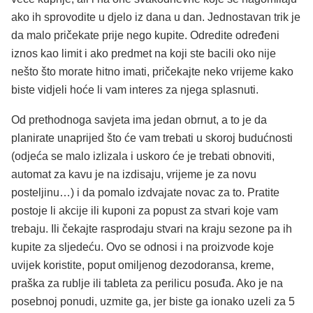
ako ih sprovodite u djelo iz dana u dan. Jednostavan trik je
da malo pričekate prije nego kupite. Odredite određeni
iznos kao limit i ako predmet na koji ste bacili oko nije
nešto što morate hitno imati, pričekajte neko vrijeme kako
biste vidjeli hoće li vam interes za njega splasnuti.
Od prethodnoga savjeta ima jedan obrnut, a to je da
planirate unaprijed što će vam trebati u skoroj budućnosti
(odjeća se malo izlizala i uskoro će je trebati obnoviti,
automat za kavu je na izdisaju, vrijeme je za novu
posteljinu…) i da pomalo izdvajate novac za to. Pratite
postoje li akcije ili kuponi za popust za stvari koje vam
trebaju. Ili čekajte rasprodaju stvari na kraju sezone pa ih
kupite za sljedeću. Ovo se odnosi i na proizvode koje
uvijek koristite, poput omiljenog dezodoransa, kreme,
praška za rublje ili tableta za perilicu posuđa. Ako je na
posebnoj ponudi, uzmite ga, jer biste ga ionako uzeli za 5