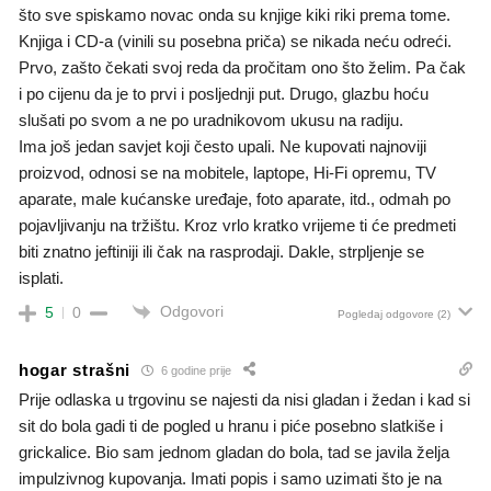
što sve spiskamo novac onda su knjige kiki riki prema tome.
Knjiga i CD-a (vinili su posebna priča) se nikada neću odreći.
Prvo, zašto čekati svoj reda da pročitam ono što želim. Pa čak
i po cijenu da je to prvi i posljednji put. Drugo, glazbu hoću
slušati po svom a ne po uradnikovom ukusu na radiju.
Ima još jedan savjet koji često upali. Ne kupovati najnoviji
proizvod, odnosi se na mobitele, laptope, Hi-Fi opremu, TV
aparate, male kućanske uređaje, foto aparate, itd., odmah po
pojavljivanju na tržištu. Kroz vrlo kratko vrijeme ti će predmeti
biti znatno jeftiniji ili čak na rasprodaji. Dakle, strpljenje se
isplati.
Odgovori
5
0
Pogledaj odgovore
(2)
hogar strašni
6 godine prije
Prije odlaska u trgovinu se najesti da nisi gladan i žedan i kad si
sit do bola gadi ti de pogled u hranu i piće posebno slatkiše i
grickalice. Bio sam jednom gladan do bola, tad se javila želja
impulzivnog kupovanja. Imati popis i samo uzimati što je na