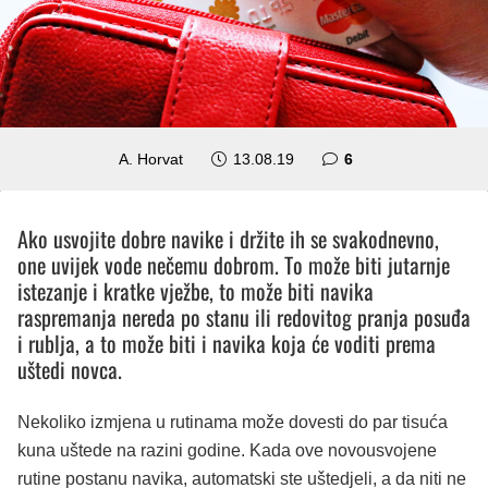
komentara
A. Horvat
13.08.19
6
Ako usvojite dobre navike i držite ih se svakodnevno,
one uvijek vode nečemu dobrom. To može biti jutarnje
istezanje i kratke vježbe, to može biti navika
raspremanja nereda po stanu ili redovitog pranja posuđa
i rublja, a to može biti i navika koja će voditi prema
uštedi novca.
Nekoliko izmjena u rutinama može dovesti do par tisuća
kuna uštede na razini godine. Kada ove novousvojene
rutine postanu navika, automatski ste uštedjeli, a da niti ne