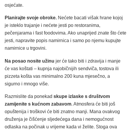
osjećate.
Planirajte svoje obroke.
Nećete bacati višak hrane kojoj
je isteklo trajanje i nećete jesti po restoranima,
pečenjarama i fast foodovima. Ako unaprijed znate što ćete
jesti, napravite popis namirnica i samo po njemu kupujte
namirnice u trgovini.
Na posao nosite užinu
jer će tako biti i zdravija i manje
će vas koštati – kupnja najobičnijih sendviča, tostova ili
pizzeta košta vas minimalno 200 kuna mjesečno, a
sigurno i mnogo više.
Razmislite da ponekad
skupe izlaske s društvom
zamijenite s kućnom zabavom
. Atmosfera će biti još
opuštenija i troškovi će biti znatno manji. Mana ovakvog
druženja je čišćenje sljedećega dana i nemogućnost
odlaska na počinak u vrijeme kada vi želite. Stoga ova