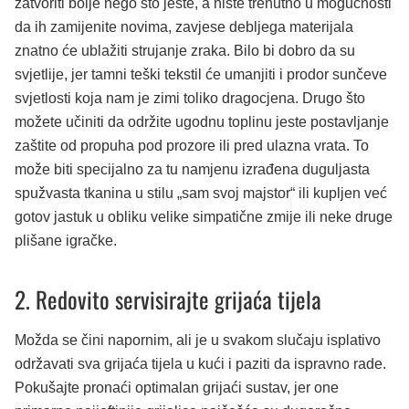
zatvoriti bolje nego što jeste, a niste trenutno u mogućnosti
da ih zamijenite novima, zavjese debljega materijala
znatno će ublažiti strujanje zraka. Bilo bi dobro da su
svjetlije, jer tamni teški tekstil će umanjiti i prodor sunčeve
svjetlosti koja nam je zimi toliko dragocjena. Drugo što
možete učiniti da održite ugodnu toplinu jeste postavljanje
zaštite od propuha pod prozore ili pred ulazna vrata. To
može biti specijalno za tu namjenu izrađena duguljasta
spužvasta tkanina u stilu „sam svoj majstor“ ili kupljen već
gotov jastuk u obliku velike simpatične zmije ili neke druge
plišane igračke.
2. Redovito servisirajte grijaća tijela
Možda se čini napornim, ali je u svakom slučaju isplativo
održavati sva grijaća tijela u kući i paziti da ispravno rade.
Pokušajte pronaći optimalan grijaći sustav, jer one