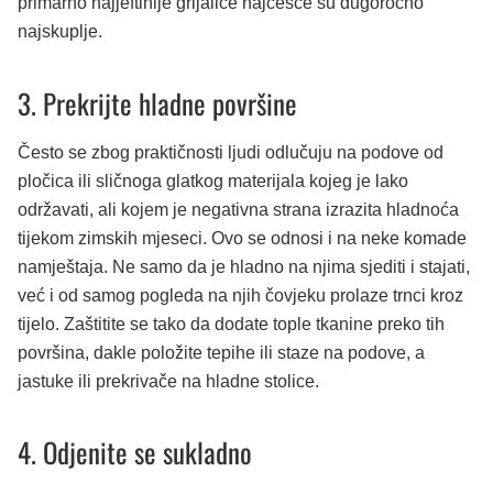
primarno najjeftinije grijalice najčešće su dugoročno
najskuplje.
3. Prekrijte hladne površine
Često se zbog praktičnosti ljudi odlučuju na podove od
pločica ili sličnoga glatkog materijala kojeg je lako
održavati, ali kojem je negativna strana izrazita hladnoća
tijekom zimskih mjeseci. Ovo se odnosi i na neke komade
namještaja. Ne samo da je hladno na njima sjediti i stajati,
već i od samog pogleda na njih čovjeku prolaze trnci kroz
tijelo. Zaštitite se tako da dodate tople tkanine preko tih
površina, dakle položite tepihe ili staze na podove, a
jastuke ili prekrivače na hladne stolice.
4. Odjenite se sukladno