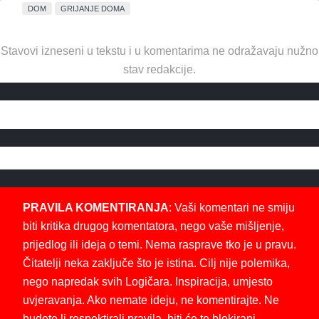
DOM
GRIJANJE DOMA
Stavovi izneseni u tekstu i u komentarima ne odražavaju nužno
stav redakcije.
PRAVILA KOMENTIRANJA
: Vaši komentari ne smiju
biti kritika drugog komentatora, nego vaše mišljenje,
prijedlog ili ideja o temi. Nema rasprave tko je u pravu.
Čitatelji neka zaključe što je istina. Cilj nije polemika,
nego napredak svih Logičara. Inspiracija, umjesto
uvjeravanja. Ako nemate ideju, ne komentirajte. Ne
budete li respektirali pravila, biti će te blokirani.