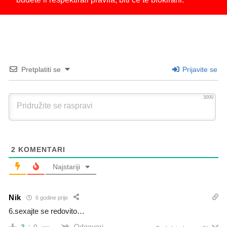
Pretplatiti se
Prijavite se
3000
2
KOMENTARI
Najstariji
Nik
6 godine prije
6.sexajte se redovito…
Odgovori