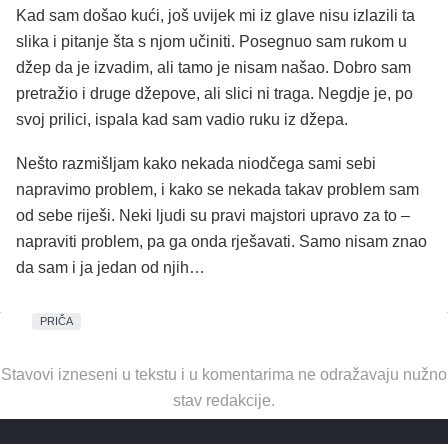
Kad sam došao kući, još uvijek mi iz glave nisu izlazili ta
slika i pitanje šta s njom učiniti. Posegnuo sam rukom u
džep da je izvadim, ali tamo je nisam našao. Dobro sam
pretražio i druge džepove, ali slici ni traga. Negdje je, po
svoj prilici, ispala kad sam vadio ruku iz džepa.
Nešto razmišljam kako nekada niodčega sami sebi
napravimo problem, i kako se nekada takav problem sam
od sebe riješi. Neki ljudi su pravi majstori upravo za to –
napraviti problem, pa ga onda rješavati. Samo nisam znao
da sam i ja jedan od njih…
PRIČA
Stavovi izneseni u tekstu i u komentarima ne odražavaju nužno
stav redakcije.