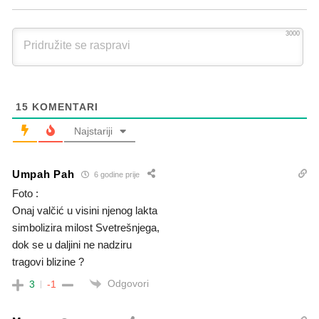
3000
15
KOMENTARI
Najstariji
Umpah Pah
6 godine prije
Foto :
Onaj valčić u visini njenog lakta
simbolizira milost Svetrešnjega,
dok se u daljini ne nadziru
tragovi blizine ?
Odgovori
3
-1