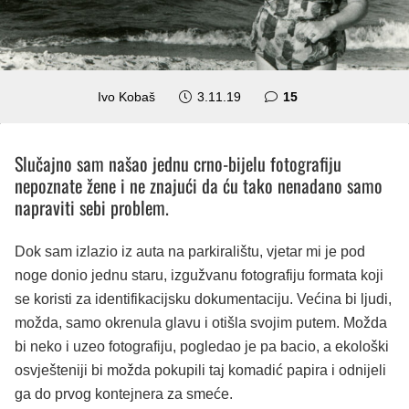
komentara
Ivo Kobaš
3.11.19
15
Slučajno sam našao jednu crno-bijelu fotografiju
nepoznate žene i ne znajući da ću tako nenadano samo
napraviti sebi problem.
Dok sam izlazio iz auta na parkiralištu, vjetar mi je pod
noge donio jednu staru, izgužvanu fotografiju formata koji
se koristi za identifikacijsku dokumentaciju. Većina bi ljudi,
možda, samo okrenula glavu i otišla svojim putem. Možda
bi neko i uzeo fotografiju, pogledao je pa bacio, a ekološki
osvješteniji bi možda pokupili taj komadić papira i odnijeli
ga do prvog kontejnera za smeće.