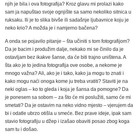
njih je bila i ova fotografija? Kroz glavu mi prolazi kako
sam ja napuštao svoje ognjište sa samo nekoliko sitnica u
ruksaku. Ili je to slika bivše ili sadašnje ljubavnice koju je
neko krio? A možda je i namjerno bačena?
A onda se pojavilo pitanje – šta učiniti s tom fotografijom?
Da je bacim i produžim dalje, nekako mi se činilo da je
ostavljam bez ikakve šanse, da će biti trajno uništena. A
šta ako je to jedina fotografija ove osobe, a nekome je
mnogo važna? Ali, ako je i tako, kako ja mogu to znati i
kako mogu naći onoga kome ju treba vratiti? Staviti je na
neki oglas – ko to gleda i koja je šansa da pomogne? Da
je ponesem sa sobom – za što će mi poslužiti, samo će mi
smetati? Da je ostavim na neko vidno mjesto – vjerujem da
bi i odatle ubrzo otišla u smeće. Bez prave ideje, ipak sam
stavio fotografiju u džep i izašao obaviti posao zbog koga
sam tu i došao.