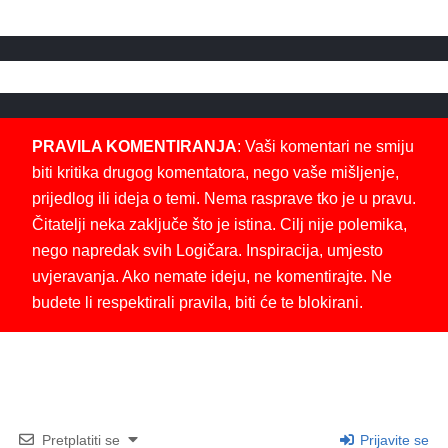
PRAVILA KOMENTIRANJA
: Vaši komentari ne smiju
biti kritika drugog komentatora, nego vaše mišljenje,
prijedlog ili ideja o temi. Nema rasprave tko je u pravu.
Čitatelji neka zaključe što je istina. Cilj nije polemika,
nego napredak svih Logičara. Inspiracija, umjesto
uvjeravanja. Ako nemate ideju, ne komentirajte. Ne
budete li respektirali pravila, biti će te blokirani.
Pretplatiti se
Prijavite se