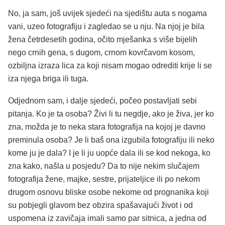
No, ja sam, još uvijek sjedeći na sjedištu auta s nogama
vani, uzeo fotografiju i zagledao se u nju. Na njoj je bila
žena četrdesetih godina, očito mješanka s više bijelih
nego crnih gena, s dugom, crnom kovrčavom kosom,
ozbiljna izraza lica za koji nisam mogao odrediti krije li se
iza njega briga ili tuga.
Odjednom sam, i dalje sjedeći, počeo postavljati sebi
pitanja. Ko je ta osoba? Živi li tu negdje, ako je živa, jer ko
zna, možda je to neka stara fotografija na kojoj je davno
preminula osoba? Je li baš ona izgubila fotografiju ili neko
kome ju je dala? I je li ju uopće dala ili se kod nekoga, ko
zna kako, našla u posjedu? Da to nije nekim slučajem
fotografija žene, majke, sestre, prijateljice ili po nekom
drugom osnovu bliske osobe nekome od prognanika koji
su pobjegli glavom bez obzira spašavajući život i od
uspomena iz zavičaja imali samo par sitnica, a jedna od