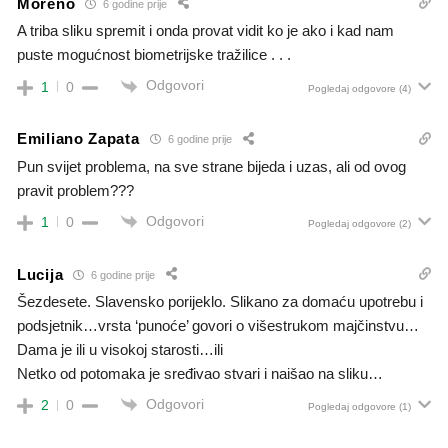
Moreno
6 godine prije
A triba sliku spremit i onda provat vidit ko je ako i kad nam
puste mogućnost biometrijske tražilice . . .
Odgovori
1
0
Pogledaj odgovore
(4)
Emiliano Zapata
6 godine prije
Pun svijet problema, na sve strane bijeda i uzas, ali od ovog
pravit problem???
Odgovori
1
0
Pogledaj odgovore
(2)
Lucija
6 godine prije
Šezdesete. Slavensko porijeklo. Slikano za domaću upotrebu i
podsjetnik…vrsta ‘punoće’ govori o višestrukom majčinstvu…
Dama je ili u visokoj starosti…ili
Netko od potomaka je sređivao stvari i naišao na sliku…
Odgovori
2
0
Pogledaj odgovore
(1)