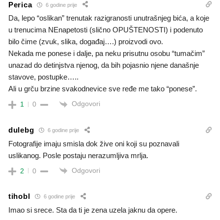
Perica
6 godine prije
Da, lepo “oslikan” trenutak razigranosti unutrašnjeg bića, a koje
u trenucima NEnapetosti (slično OPUŠTENOSTI) i podenuto
bilo čime (zvuk, slika, događaj….) proizvodi ovo.
Nekada me ponese i dalje, pa neku prisutnu osobu “tumačim”
unazad do detinjstva njenog, da bih pojasnio njene današnje
stavove, postupke…..
Ali u grču brzine svakodnevice sve ređe me tako “ponese”.
Odgovori
1
0
dulebg
6 godine prije
Fotografije imaju smisla dok žive oni koji su poznavali
uslikanog. Posle postaju nerazumljiva mrlja.
Odgovori
2
0
tihobl
6 godine prije
Imao si srece. Sta da ti je zena uzela jaknu da opere.