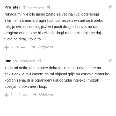
Proleter
7 godine prije
Nikada mi nije bilo jasno zasto se vecina ljudi opterecuju
intimnim stvarima drugih ljudi, od necije seksualnosti preko
religije sve do ideologije.Zivi i pusti druge da zive, ne radi
drugima ono sto ne bi zelio da drugi rade tebi,svoje ne daj –
tudje ne diraj, i to je to.
Odgovori
8
0
Ime
7 godine prije
kada mi netko nesto hoce dokazati o zeni i navesti me na
zakljucak ja mu kazem da mi objasni gdje su osnove motorike
kod tih zena, di je ograniceni uskogrudni intelekt i mozak
upetljan u pokvareni loop.
Odgovori
2
-2