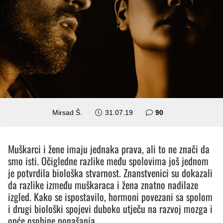
komentara
Mirsad Š.
31.07.19
90
Muškarci i žene imaju jednaka prava, ali to ne znači da
smo isti. Očigledne razlike među spolovima još jednom
je potvrdila biološka stvarnost. Znanstvenici su dokazali
da razlike između muškaraca i žena znatno nadilaze
izgled. Kako se ispostavilo, hormoni povezani sa spolom
i drugi biološki spojevi duboko utječu na razvoj mozga i
opće osobine ponašanja.