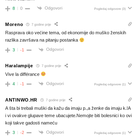
Odgovori
8
0
Pogledaj odgovore
(3)
Moreno
7 godine prije
Rasprava oko većine tema, od ekonomije do muško ženskih
razlika završava na pitanju postanka
Odgovori
3
-1
Haralampije
7 godine prije
Vive la différance
Odgovori
4
-1
Pogledaj odgovore
(1)
ANTINWO.HR
7 godine prije
A šta bi trebali muški da kažu da imaju p.,a ženke da imaju k.!A
i vi ovakve glupave teme ubacujete.Nemojte biti bolesnici ko ovi
koji takve gadosti nameću
Odgovori
3
-2
Pogledaj odgovore
(1)