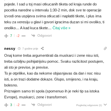
pojede. I sad u toj masi otkucanih tiketa od kraja runde do
pocetka naredne u intervalu 1:30-2 min, dok sve te operacije
izvodi ona uspijeva svima otkucati i naplatiti tikete, i plus ima
teku za veresiju u glavi i govori igracima duzan si mi ovoliko, ti
onoliko… A kad kuca tikete
…
Čitaj više »
Odgovori
7
-2
nessy
7 godine prije
Onaj kome treba argumentirati da muskarci i zene nisu isti,
treba ozbiljnu psihijatrijsku pomoc. Svaku razlicitost postujem,
ali sto je previse, je previse.
To je otprilike, kao da nekome objasnjavas da dan i noc nisu
isti, a on trazi dodatne dokaze. Glupo, smijesno, i na kraju,
bolesno.
Priznajem samo tri spola (spomenuo ih je neki tip sa istoka
Evrope), muskarci, zene i transformeri.
Odgovori
3
-2
Pogledaj odgovore
(1)