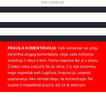
stav redakcije.
PRAVILA KOMENTIRANJA
: Vaši komentari ne smiju
biti kritika drugog komentatora, nego vaše mišljenje,
prijedlog ili ideja o temi. Nema rasprave tko je u pravu.
Čitatelji neka zaključe što je istina. Cilj nije polemika,
nego napredak svih Logičara. Inspiracija, umjesto
uvjeravanja. Ako nemate ideju, ne komentirajte. Ne
budete li respektirali pravila, biti će te blokirani.