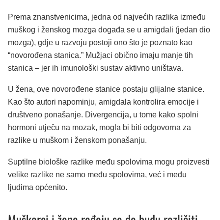
Prema znanstvenicima, jedna od najvećih razlika između
muškog i ženskog mozga događa se u amigdali (jedan dio
mozga), gdje u razvoju postoji ono što je poznato kao
“novorođena stanica.” Mužjaci obično imaju manje tih
stanica – jer ih imunološki sustav aktivno uništava.
U žena, ove novorođene stanice postaju glijalne stanice.
Kao što autori napominju, amigdala kontrolira emocije i
društveno ponašanje. Divergencija, u tome kako spolni
hormoni utječu na mozak, mogla bi biti odgovorna za
razlike u muškom i ženskom ponašanju.
Suptilne biološke razlike među spolovima mogu proizvesti
velike razlike ne samo među spolovima, već i među
ljudima općenito.
Muškarci i žene rađaju se da budu različiti