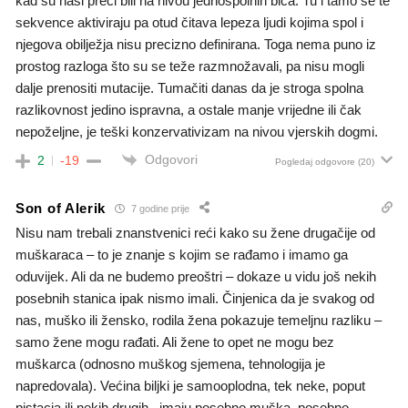
kad su naši preci bili na nivou jednospolnih bića. Tu i tamo se te
sekvence aktiviraju pa otud čitava lepeza ljudi kojima spol i
njegova obilježja nisu precizno definirana. Toga nema puno iz
prostog razloga što su se teže razmnožavali, pa nisu mogli
dalje prenositi mutacije. Tumačiti danas da je stroga spolna
razlikovnost jedino ispravna, a ostale manje vrijedne ili čak
nepoželjne, je teški konzervativizam na nivou vjerskih dogmi.
Odgovori
2
-19
Pogledaj odgovore
(20)
Son of Alerik
7 godine prije
Nisu nam trebali znanstvenici reći kako su žene drugačije od
muškaraca – to je znanje s kojim se rađamo i imamo ga
oduvijek. Ali da ne budemo preoštri – dokaze u vidu još nekih
posebnih stanica ipak nismo imali. Činjenica da je svakog od
nas, muško ili žensko, rodila žena pokazuje temeljnu razliku –
samo žene mogu rađati. Ali žene to opet ne mogu bez
muškarca (odnosno muškog sjemena, tehnologija je
napredovala). Većina biljki je samooplodna, tek neke, poput
pistacia ili nekih drugih , imaju posebno muška, posebno