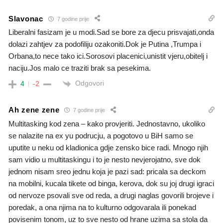
Slavonac
7 godine prije
Liberalni fasizam je u modi.Sad se bore za djecu prisvajati,onda
dolazi zahtjev za podofiliju ozakoniti.Dok je Putina ,Trumpa i
Orbana,to nece tako ici.Sorosovi placenici,unistit vjeru,obitelj i
naciju.Jos malo ce traziti brak sa pesekima.
Odgovori
4
-2
Ah zene zene
7 godine prije
Multitasking kod zena – kako provjeriti. Jednostavno, ukoliko
se nalazite na ex yu podrucju, a pogotovo u BiH samo se
uputite u neku od kladionica gdje zensko bice radi. Mnogo njih
sam vidio u multitaskingu i to je nesto nevjerojatno, sve dok
jednom nisam sreo jednu koja je pazi sad: pricala sa deckom
na mobilni, kucala tikete od binga, kerova, dok su joj drugi igraci
od nervoze psovali sve od reda, a drugi naglas govorili brojeve i
poredak, a ona njima na to kulturno odgovarala ili ponekad
povisenim tonom, uz to sve nesto od hrane uzima sa stola da