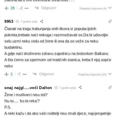
Odgovori
28
-2
Pogledaj odgovore
(4)
9953
7 godine prije
Članak na tragu trabunjanja onih likova iz populacijskih
pokreta,trebate naći nekoga i razmnožavati se.Da bi udovoljio
selu uzmi neku violu od žene ili ona da se veže za neku
budaletinu.
A gdje naći društveno zdravu zajednicu na brdovitom Balkanu
A šta ćemo sa spermom od matičnih stanica, treba li njoj uopće
neko
Odgovori
2
-7
Pogledaj odgovore
(13)
onaj najgl.....veći Dalton
7 godine prije
Žene i muškarci nisu isti?
Nu to…. ‘ko bi reka’?
P.S.
A neki kažu i da ako vaši roditelji nisu imali djece, najvjerojatnije