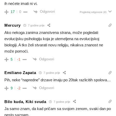
ih nećete imati ni vi.
Odgovori
17
0
Pogledaj odgovore
(4)
Mercury
7 godine prije
Ako nekoga zanima znanstvena strana, može pogledati
evolucijsku psihologiju koja je utemeljena na evolucijskoj
biologiji. A tko želi stvarati novu religiju, nikakva znanost ne
može pomoći.
Odgovori
5
-1
Emiliano Zapata
7 godine prije
Pih, neke “napredne” drzave imaju po 20tak razlicitih spolova…
Odgovori
9
-2
Bilo kuda, Kiki svuda
7 godine prije
Ja samo znam, da kad pričam sa svojom zenom, svaki dan po
nesto saznam.