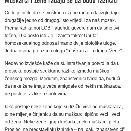
Očito je očito da se muškarci i žene rađaju da izgledaju
drugačije jedno od drugog. Isto vrijedi i za naš mozak.
Prema radikalnoj LGBT agendi, govore nam da smo svi
točno, 100 posto isti. Je li zaista tako? Unutar
homoseksualnog odnosa imamo dvije biološke uloge.
Jedna osoba preuzima ulogu “muškarca”, a druga “žene”.
Nedavno izvješće kaže da su istraživanja potvrdila da u
prosjeku postoje strukturne razlike između muškog i
ženskog mozga. Međutim, znanstvenici tvrde da, budući
da neke žene imaju veće amigdale od nekih muškaraca,
ne postoje razlike u spolovima.
Iako postoje neke žene koje su fizički više od muškaraca,
to ne mijenja činjenicu da su muškarci tipično veći i veći
od žena. Neke žene igraju košarku, neki muškarci pletu.
Prosjeci ne predstavljaju iznimke – pa ipak, “znanstvenici”