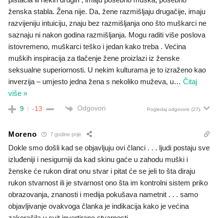
ženska stabla. Žena nije. Da, žene razmišljaju drugačije, imaju
razvijeniju intuiciju, znaju bez razmišljanja ono što muškarci ne
saznaju ni nakon godina razmišljanja. Mogu raditi više poslova
istovremeno, muškarci teško i jedan kako treba . Većina
muških inspiracija za tlačenje žene proizlazi iz ženske
seksualne superiornosti. U nekim kulturama je to izraženo kao
inverzija – umjesto jedna žena s nekoliko muževa, u
…
Čitaj
više »
Odgovori
9
-13
Pogledaj odgovore
(27)
Moreno
7 godine prije
Dokle smo došli kad se objavljuju ovi članci . . . ljudi postaju sve
izluđeniji i nesigurniji da kad skinu gaće u zahodu muški i
ženske će rukon dirat onu stvar i pitat će se jeli to šta diraju
rukon stvarnost ili je stvarnost ono šta im kontrolni sistem priko
obrazovanja, znanosti i medija pokušava nametnit . . . samo
objavljivanje ovakvoga članka je indikacija kako je većina
zakoračila u svit invertirane stvarnosti . . .