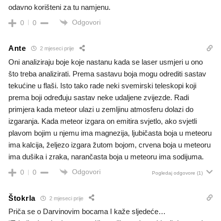
odavno korišteni za tu namjenu.
Odgovori
0
0
Ante
2 mjeseci prije
Oni analiziraju boje koje nastanu kada se laser usmjeri u ono
što treba analizirati. Prema sastavu boja mogu odrediti sastav
tekućine u flaši. Isto tako rade neki svemirski teleskopi koji
prema boji određuju sastav neke udaljene zvijezde. Radi
primjera kada meteor ulazi u zemljinu atmosferu dolazi do
izgaranja. Kada meteor izgara on emitira svjetlo, ako svjetli
plavom bojim u njemu ima magnezija, ljubičasta boja u meteoru
ima kalcija, željezo izgara žutom bojom, crvena boja u meteoru
ima dušika i zraka, narančasta boja u meteoru ima sodijuma.
Odgovori
0
0
Pogledaj odgovore
(1)
Štokrla
2 mjeseci prije
Priča se o Darvinovim bocama I kaže sljedeće…