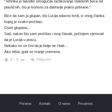
“Tehnika je također omogućila razlikovanje staklenih boca od
plastičnih, što je korisno za datiranje praksi pohrane.”
Biće da sam ja glupan, što Lucija odavno tvrdi, iz onog članka
kojeg je svako pročitao.
Osim glupana…
Sad, nakon što sam pročitao i ovaj članak, počinjem vjerovati
da je Lucija u pravu.
Nekako mi se čini da je bolje ne čitati…
Ako ništa, gubi se manje vremena.
Odgovori
0
0
Početna
Kontakt
O nama
Privatnost