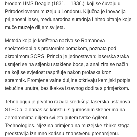
brodom HMS Beagle (1831. – 1836.), koji se čuvaju u
Prirodoslovnom muzeju u Londonu. Ključna je inovacija
prijenosni laser, međunarodna suradnja i hitno pitanje koje
muče muzeje diljem svijeta.
Metoda koja je korištena naziva se Ramanova
spektroskopija s prostornim pomakom, poznata pod
akronimom SORS. Princip je jednostavan: laserska zraka
usmjeri se na stijenku staklene boce, a analizira se način
na koji se svjetlost raspršuje nakon prolaska kroz
spremnik. Promjene valne duljine otkrivaju kemijski potpis
tekućine unutra, bez ikakva izravnog dodira s primjerkom.
Tehnologiju je prvotno razvila središnja laserska ustanova
STFC-a, a danas se koristi u sigurnosnim skenerima na
aerodromima diljem svijeta putem tvrtke Agilent
Technologies. Njezina primjena na muzejske zbirke stoga
predstavlja iznimno korisnu znanstvenu prenamjenu.