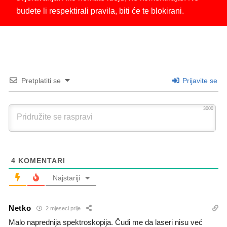
budete li respektirali pravila, biti će te blokirani.
Pretplatiti se
Prijavite se
3000
4
KOMENTARI
Najstariji
Netko
2 mjeseci prije
Malo naprednija spektroskopija. Čudi me da laseri nisu već