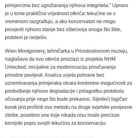
primjercima bez ugrožavanja njihova integriteta.” Upravo
je u tome praktična vrijednost otkrića: tekućine se s
vremenom razgrađuju, a ako konzervatori ne mogu
provjeriti njihovo stanje bez oštećenja onoga što štite,
problem je nerješiv.
Wren Montgomery, tehničarka u Prirodoslovnom muzeju,
naglašava da ovo otkriće proizlazi iz projekta NHM
Unlocked, inicijative za modernizaciju proučavanja
prirodne povijesti. Analiza uvjeta pohrane bez
uznemiravanja primjeraka otvara konkretne mogućnosti za
predviđanje njihove degradacije i prilagodbu protokola
očuvanja prije nego što bude prekasno. Sljedeći logičan
korak jest proširiti ovu metodu na druge svjetske povijesne
zbirke, posebno one koje nikada nisu imale precizan
kemijski popis svojih tekućina za konzervaciju.