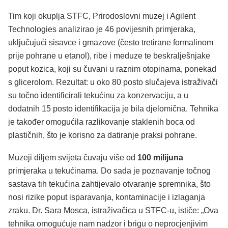
Tim koji okuplja STFC, Prirodoslovni muzej i Agilent
Technologies analizirao je 46 povijesnih primjeraka,
uključujući sisavce i gmazove (često tretirane formalinom
prije pohrane u etanol), ribe i meduze te beskralješnjake
poput kozica, koji su čuvani u raznim otopinama, ponekad
s glicerolom. Rezultat: u oko 80 posto slučajeva istraživači
su točno identificirali tekućinu za konzervaciju, a u
dodatnih 15 posto identifikacija je bila djelomična. Tehnika
je također omogućila razlikovanje staklenih boca od
plastičnih, što je korisno za datiranje praksi pohrane.
Muzeji diljem svijeta čuvaju više od
100 milijuna
primjeraka u tekućinama. Do sada je poznavanje točnog
sastava tih tekućina zahtijevalo otvaranje spremnika, što
nosi rizike poput isparavanja, kontaminacije i izlaganja
zraku. Dr. Sara Mosca, istraživačica u STFC-u, ističe: „Ova
tehnika omogućuje nam nadzor i brigu o neprocjenjivim