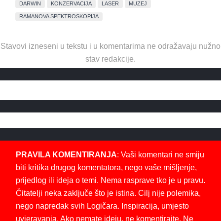
DARWIN
KONZERVACIJA
LASER
MUZEJ
RAMANOVA SPEKTROSKOPIJA
Stavovi izneseni u tekstu i u komentarima ne odražavaju nužno
stav redakcije.
PRAVILA KOMENTIRANJA
: Vaši komentari ne smiju
biti kritika drugog komentatora, nego vaše mišljenje,
prijedlog ili ideja o temi. Nema rasprave tko je u pravu.
Čitatelji neka zaključe što je istina. Cilj nije polemika,
nego napredak svih Logičara. Inspiracija, umjesto
uvjeravanja. Ako nemate ideju, ne komentirajte. Ne