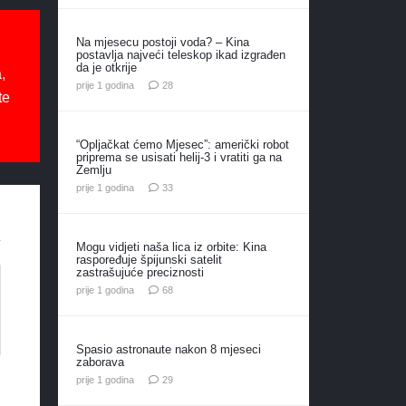
Na mjesecu postoji voda? – Kina
postavlja najveći teleskop ikad izgrađen
da je otkrije
,
komentara
prije 1 godina
28
te
“Opljačkat ćemo Mjesec”: američki robot
priprema se usisati helij-3 i vratiti ga na
Zemlju
komentara
prije 1 godina
33
Mogu vidjeti naša lica iz orbite: Kina
raspoređuje špijunski satelit
zastrašujuće preciznosti
komentara
prije 1 godina
68
Spasio astronaute nakon 8 mjeseci
zaborava
komentara
prije 1 godina
29