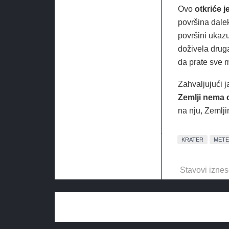
Ovo
otkriće j
površina dale
površini ukaz
doživela drug
da prate sve 
Zahvaljujući ja
Zemlji nema 
na nju, Zemlji
KRATER
MET
Stavovi iznes