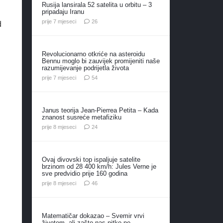
Rusija lansirala 52 satelita u orbitu – 3
pripadaju Iranu
komentara
prije 7 mjeseci
26
d
Revolucionarno otkriće na asteroidu
Bennu moglo bi zauvijek promijeniti naše
razumijevanje podrijetla života
komentara
prije 7 mjeseci
54
Janus teorija Jean-Pierrea Petita – Kada
znanost susreće metafiziku
komentara
prije 8 mjeseci
24
Ovaj divovski top ispaljuje satelite
brzinom od 28 400 km/h: Jules Verne je
sve predvidio prije 160 godina
komentara
prije 8 mjeseci
46
Matematičar dokazao – Svemir vrvi
životom, ali zašto nas nitko ne