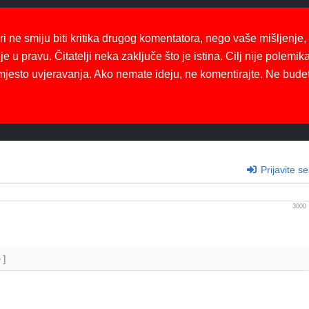
ri ne smiju biti kritika drugog komentatora, nego vaše mišljenje,
je u pravu. Čitatelji neka zaključe što je istina. Cilj nije polemika
mjesto uvjeravanja. Ako nemate ideju, ne komentirajte. Ne bude
Prijavite se
3000
+]