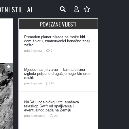
OTNI STIL
AI
POVEZANE VIJESTI
Premalen planet nikada ne može biti
dom životu, znanstvenici konačno znaju
zašto
komentara
prije 2 tjedna
7
Mjesec nas je varao – Tamna strana
izgleda potpuno drugačije nego što smo
mislili
komentara
prije 4 tjedna
10
NASA u očajničkoj utrci spašava
teleskop Swift od spaljivanja i
eventualnog pada na Zemlju
komentara
prije 3 mjeseca
23