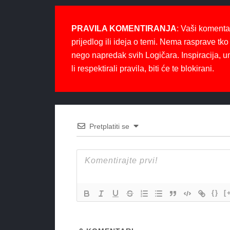
PRAVILA KOMENTIRANJA
: Vaši komenta
prijedlog ili ideja o temi. Nema rasprave tko 
nego napredak svih Logičara. Inspiracija, u
li respektirali pravila, biti će te blokirani.
Pretplatiti se
{}
[