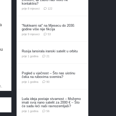
kontaktira?
komentara
prije 8 mjeseci
122
a
“Nuklearni rat” na Mjesecu do 2030.
godine više nije fikcija
komentara
prije 9 mjeseci
53
nu
Rusija lansirala iranski satelit u orbitu
komentar
prije 1 godina
21
Pogled u vječnost – Što nas uistinu
čeka na rubovima svemira?
komentara
prije 1 godina
90
e.
Luda ideja postaje stvarnost – Možemo
imati svoj nano satelit za 2000 € – Što
će sada reći naši ravnozemljaši?
komentara
prije 1 godina
56