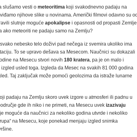
a slušamo vesti o
meteoritima
koji svakodnevno padaju na
i viđamo njihove slike u novinama. Američki filmovi odavno su o
ravili slutnje moguće
apokalipse
i opasnosti od propasti Zemlje
šta ako meteoriti ne padaju samo na Zemlju?
 svako nebesko telo doživi pad nečega iz svemira ukoliko ima
taciju. To se upravo dešava sa Mesecom. Naučnici su dokazali
odine na Mesecu stvori novih
180 kratera
, pa je on malo i
 izgled usled toga. Izgleda da Mesec na svakih 81 000 godina
gled. Taj zaključak može pomoći geolozima da istraže lunarne
oji padaju na Zemlju skoro uvek izgore u atmosferi ili padnu u
odručje gde ih niko i ne primeti, na Mesecu uvek
izazivaju
 je moguće da naučnici za nekoliko godina utvrde i nekoliko
 „rupa“ na Mesecu, koje ponekad menjaju izgled snimka
ršine.