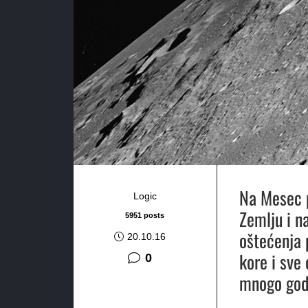
Na Mesec p
Logic
Zemlju i na
5951 posts
oštećenja 
20.10.16
kore i sve
0
mnogo god