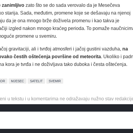
e zanimljivo
zato što se do sada verovalo da je Mesečeva
ko starija. Sada, međutim, promene koje se dešavaju na njenoj
uju da je ona mnogo brže doživela promenu i kao takva je
ačiji izgled nakon mnogo kraćeg perioda. To pomaže naučnicim
moguće promene u svemiru.
čoj gravitaciji, ali i tvrđoj atmosferi i jačoj gustini vazduha,
na
ovako čestih oštećenja površine od meteorita
. Ukoliko i pad
na kora je tvrđa i ne doživljava tako duboka i česta oštećenja.
EOR
MJESEC
SATELIT
SVEMIR
eni u tekstu i u komentarima ne odražavaju nužno stav redakcij