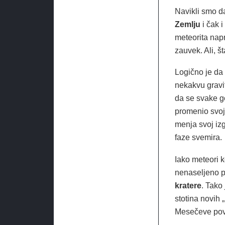
Navikli smo d
Zemlju
i čak 
meteorita nap
zauvek. Ali, 
Logično je da
nekakvu gravi
da se svake g
promenio svoj
menja svoj iz
faze svemira.
Iako meteori k
nenaseljeno p
kratere
. Tako
stotina novih
Mesečeve pov