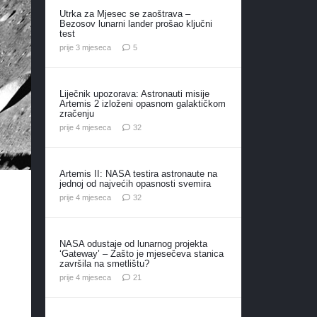
Utrka za Mjesec se zaoštrava –
Bezosov lunarni lander prošao ključni
test
komentara
prije 3 mjeseca
5
Liječnik upozorava: Astronauti misije
Artemis 2 izloženi opasnom galaktičkom
zračenju
komentara
prije 4 mjeseca
32
Artemis II: NASA testira astronaute na
jednoj od najvećih opasnosti svemira
komentara
prije 4 mjeseca
32
NASA odustaje od lunarnog projekta
‘Gateway’ – Zašto je mjesečeva stanica
završila na smetlištu?
komentar
prije 4 mjeseca
21