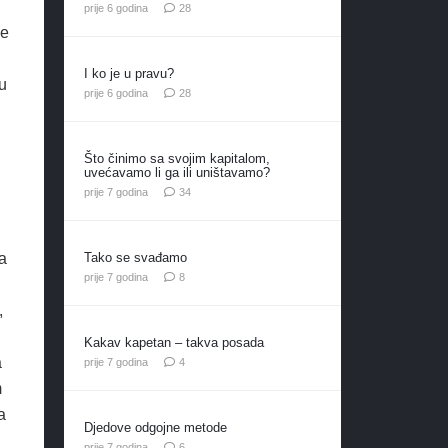
komentara
prije 6 godina
28
ne
I ko je u pravu?
u
komentara
prije 6 godina
28
Što činimo sa svojim kapitalom,
uvećavamo li ga ili uništavamo?
komentara
prije 7 godina
34
Tako se svađamo
a
komentara
prije 7 godina
8
,
Kakav kapetan – takva posada
a
komentara
prije 7 godina
4
m
a
Djedove odgojne metode
komentara
prije 7 godina
6