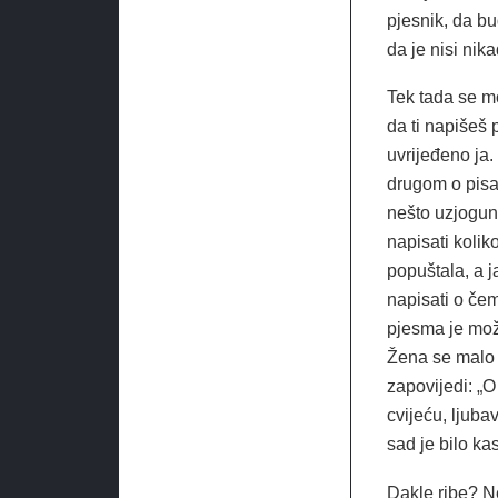
pjesnik, da b
da je nisi nik
Tek tada se mo
da ti napišeš p
uvrijeđeno ja.
drugom o pisa
nešto uzjogun
napisati kolik
popuštala, a j
napisati o čem
pjesma je možd
Žena se malo o
zapovijedi: „
cvijeću, ljuba
sad je bilo ka
Dakle ribe? N