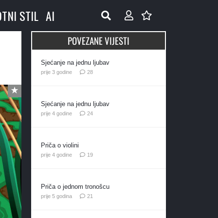
OTNI STIL
AI
POVEZANE VIJESTI
Sjećanje na jednu ljubav
komentara
prije 3 godine
28
Sjećanje na jednu ljubav
komentara
prije 4 godine
24
Priča o violini
komentara
prije 4 godine
19
Priča o jednom tronošcu
komentar
prije 5 godina
21