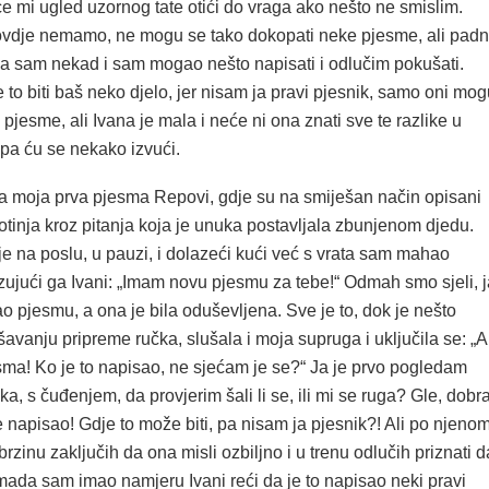
će mi ugled uzornog tate otići do vraga ako nešto ne smislim.
ovdje nemamo, ne mogu se tako dokopati neke pjesme, ali pad
a sam nekad i sam mogao nešto napisati i odlučim pokušati.
to biti baš neko djelo, jer nisam ja pravi pjesnik, samo oni mog
 pjesme, ali Ivana je mala i neće ni ona znati sve te razlike u
i pa ću se nekako izvući.
la moja prva pjesma Repovi, gdje su na smiješan način opisani
otinja kroz pitanja koja je unuka postavljala zbunjenom djedu.
e na poslu, u pauzi, i dolazeći kući već s vrata sam mahao
ujući ga Ivani: „Imam novu pjesmu za tebe!“ Odmah smo sjeli, j
ao pjesmu, a ona je bila oduševljena. Sve je to, dok je nešto
šavanju pripreme ručka, slušala i moja supruga i uključila se: „A
esma! Ko je to napisao, ne sjećam je se?“ Ja je prvo pogledam
a, s čuđenjem, da provjerim šali li se, ili mi se ruga? Gle, dobr
e napisao! Gdje to može biti, pa nisam ja pjesnik?! Ali po njeno
brzinu zaključih da ona misli ozbiljno i u trenu odlučih priznati d
mada sam imao namjeru Ivani reći da je to napisao neki pravi