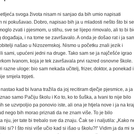
setljeća svoga života nisam ni sanjao da bih umio napisati
 ni pokušavao. Dobro, napisao bih ja u mladosti nešto što bi se
glo zvati i pjesmom, u stihu, sve se lijepo rimovalo, ali to bi b
 događaja, i na tome se završavalo. A onda je došao rat i ja sa
bitelji našao u Nizozemskoj. Nismo u početku znali jezik i
li sami, upućeni jedni na druge. Tako sam se ja najčešće igrao
rkom Ivanom, koja je tek završavala prvi razred osnovne škole.
i razne uloge: bio sam nekada učitelj, frizer, doktor, a ponekad i
ije smjela trpjeti.
 nastao kad bi Ivana tražila da joj recitiram dječje pjesmice, a ja
ao samo Pačiju školu i Ko to, ko to šuška, a Ivani to nije bilo
h se uzvrpoljio pa ponovio iste, ali ona je htjela nove i ja na kra
d nego bih morao priznati da ne znam više. To je bilo
 nju, jer tate bi trebalo sve da znaju. Čak se i naljutila: „Kako n
liki si? I što nisi više učio kad si išao u školu?!“ Vidim ja da mi s