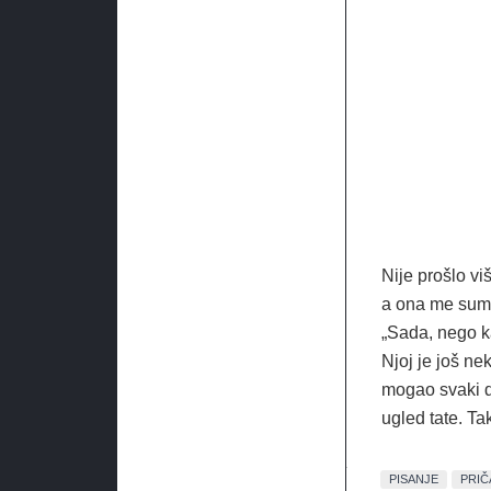
Nije prošlo vi
a ona me sumnj
„Sada, nego ka
Njoj je još ne
mogao svaki da
ugled tate. Ta
PISANJE
PRIČ