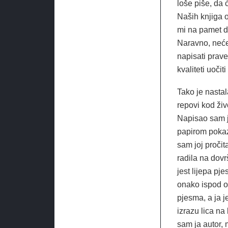
loše piše, da 
Naših knjiga 
mi na pamet d
Naravno, neće 
napisati prave
kvaliteti uočit
Tako je nasta
repovi kod živ
Napisao sam j
papirom pokaz
sam joj pročit
radila na dovr
jest lijepa pj
onako ispod ok
pjesma, a ja j
izrazu lica na 
sam ja autor, 