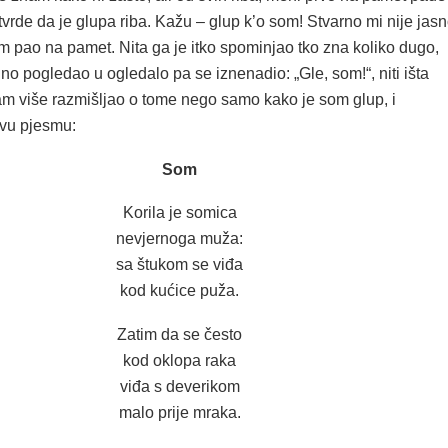
vrde da je glupa riba. Kažu – glup k’o som! Stvarno mi nije jas
m pao na pamet. Nita ga je itko spominjao tko zna koliko dugo,
jno pogledao u ogledalo pa se iznenadio: „Gle, som!“, niti išta
sam više razmišljao o tome nego samo kako je som glup, i
vu pjesmu:
Som
Korila je somica
nevjernoga muža:
sa štukom se viđa
kod kućice puža.
Zatim da se često
kod oklopa raka
viđa s deverikom
malo prije mraka.