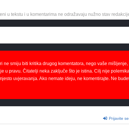
eni u tekstu i u komentarima ne odražavaju nužno stav redakcij
ri ne smiju biti kritika drugog komentatora, nego vaše mišljenje,
je u pravu. Čitatelji neka zaključe što je istina. Cilj nije polemika
mjesto uvjeravanja. Ako nemate ideju, ne komentirajte. Ne bude
Prijavite se