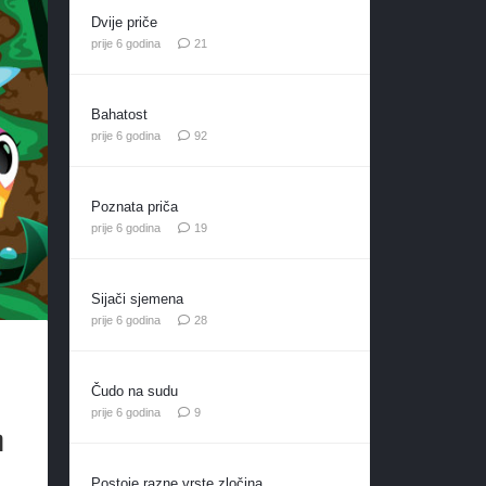
Dvije priče
komentar
prije 6 godina
21
Bahatost
komentara
prije 6 godina
92
Poznata priča
komentara
prije 6 godina
19
Sijači sjemena
komentara
prije 6 godina
28
Čudo na sudu
o
komentara
prije 6 godina
9
m
Postoje razne vrste zločina