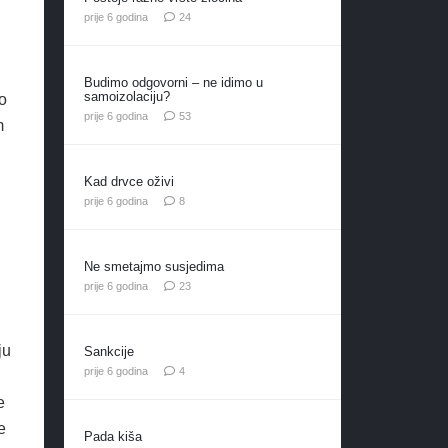
komentara
prije 6 godina
24
Budimo odgovorni – ne idimo u
samoizolaciju?
io
komentara
prije 6 godina
53
m
Kad drvce oživi
komentara
prije 6 godina
8
Ne smetajmo susjedima
komentara
prije 6 godina
23
ju
Sankcije
komentara
prije 6 godina
4
e
e
Pada kiša