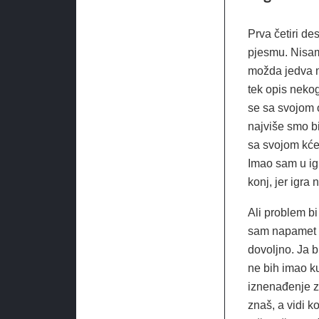
Prva četiri de
pjesmu. Nisam
možda jedva mo
tek opis nekog
se sa svojom o
najviše smo bi
sa svojom kće
Imao sam u igr
konj, jer igra n
Ali problem bi
sam napamet zn
dovoljno. Ja bi
ne bih imao ku
iznenađenje za
znaš, a vidi ko