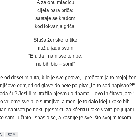
A za onu mladicu
cijela bara priča:
sastaje se kradom
kod lokvanja griča.
Sluša ženske kritike
muž u jadu svom:
“Eh, da imam sve te ribe,
ne bih bio – som!“
še od deset minuta, bilo je sve gotovo, i pročitam ja to mojoj ženi
ičavo odmjeri od glave do pete pa pita: „I ti to sad napisao?!“
da ću? Jesi li mi tražila pjesmu o ribama – evo ih čitavo jato!“
ko vrijeme sve bilo sumnjivo, a meni je to dalo ideju kako bih
n napisati po neku pjesmicu za kćerku i tako vratiti poljuljani
ko sam i učinio i spasio se, a kasnije je sve išlo svojim tokom.
A
SOM