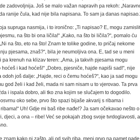
ude zadovoljnija. Još se malo važan napravih pa rekoh: „Naravn
ada ranije čula, kad nije bila napisana. To sam ja danas napisao.
ja supruga nasmija, i to ironično: „Ti napisao? E, mogu zamislit
jesmu, na što bi ona ličila!“ „Kako, na što bi ličila?“, pomalo ću
 „Ni na što, eto na što! Znam te tolike godine, to pričaj nekome
nju pjesama, znaš?“, bila je neumoljiva ona. E, tad se u meni
i pa krenuh na klizav teren: „Ama, ja takvih pjesama mogu
o hoćeš i kad hoćeš!“ „Dobro, pjesniče, hajde napiši sad!“, nije
a odoh još dalje: „Hajde, reci o čemu hoćeš?“, kao ja sad mogu
u god želi i kad želi, mada ni sam nisam u to vjerovao. Ta prva
a i ispala dobro, ali tko zna kojim se slučajem to dogodilo.
svrnu oko sebe, prvo što spazi bijaše akvarij s ribama i
O ribama!“ Uh! Gdje mi baš ribe nađe!? Ja sam očekavao nešto o
vi, djeci, a ona – ribe! Već se pokajah zbog svoje tvrdoglavosti, a
sno.
e znam kako ni zašto, ali od svih riba, meni prvo na pamet pade