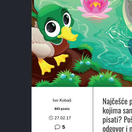
Najčešće p
Ivo Kobaš
kojima sam
843 posts
pisati? Po
27.02.17
odgovor i 
komentara
5