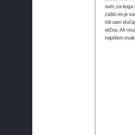
som, za koga t
zašto mi je so
niti sam sluča
slično. Ali ni
napišem ovak