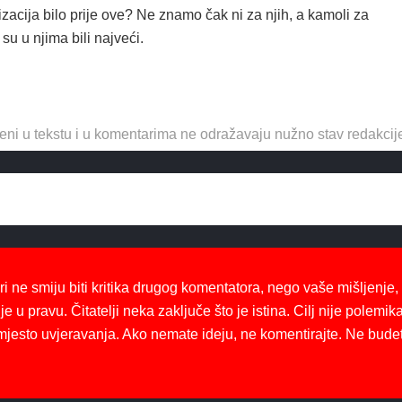
lizacija bilo prije ove? Ne znamo čak ni za njih, a kamoli za
su u njima bili najveći.
eni u tekstu i u komentarima ne odražavaju nužno stav redakcij
ri ne smiju biti kritika drugog komentatora, nego vaše mišljenje,
je u pravu. Čitatelji neka zaključe što je istina. Cilj nije polemika
mjesto uvjeravanja. Ako nemate ideju, ne komentirajte. Ne bude