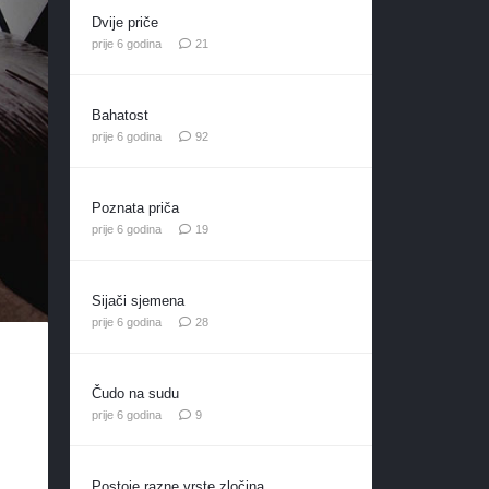
Dvije priče
komentar
prije 6 godina
21
Bahatost
komentara
prije 6 godina
92
Poznata priča
komentara
prije 6 godina
19
Sijači sjemena
komentara
prije 6 godina
28
Čudo na sudu
komentara
prije 6 godina
9
Postoje razne vrste zločina