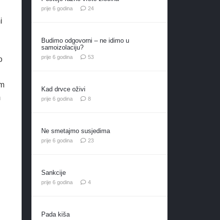
komentara
prije 6 godina
24
i
Budimo odgovorni – ne idimo u
samoizolaciju?
komentara
prije 6 godina
53
o
em
Kad drvce oživi
m
komentara
prije 6 godina
8
Ne smetajmo susjedima
komentara
prije 6 godina
23
Sankcije
komentara
prije 6 godina
4
Pada kiša