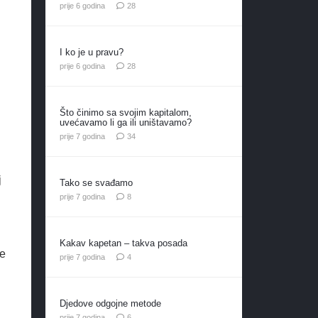
komentara
prije 6 godina
28
I ko je u pravu?
komentara
prije 6 godina
28
Što činimo sa svojim kapitalom,
uvećavamo li ga ili uništavamo?
komentara
prije 7 godina
34
j
Tako se svađamo
komentara
prije 7 godina
8
Kakav kapetan – takva posada
še
komentara
prije 7 godina
4
Djedove odgojne metode
komentara
prije 7 godina
6