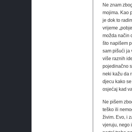
Ne znam zbog 
mojima. Kao p
je dok to radi
vrijeme „pobj
možda način d
što napišem p
sam pišući ja
više raznih id
pojedinačno s 
neki kažu da 
djecu kako se 
osjećaj kad v
Ne pišem zbog 
teško ili nemo
živim. Evo, i 
vjeruju, nego