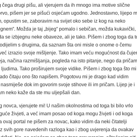
čega drugi pišu, ali vjerujem da ih mnogo ima motive slične
rvo, pišem jer se pišući osjećam ugodno. Jednostavno, lijepo m
m, opustim se, zaboravim na svijet oko sebe iz kog na neko
egnem“. Možda je taj „bijeg“ pomalo i sebičan, možda kukavički,
a se izbjegnu neke obaveze, ali je tako. Pišem i zbog toga da t
odijelim s drugima, da saznam šta oni misle o onome o čemu
 već izrazio svoje mišljenje. Tako imam veću mogućnost da čuj
eja, načina razmišljanja, pogleda na isto pitanje, nego da priča
ljudima. Tako proširujem svoje vidike. Pišem i zbog toga što mi
rado čitaju ono što napišem. Pogotovu mi je drago kad vidim
nasmiješe dok im govorim svoje stihove ili im pričam. Lijep je i
am neko kaže da ste mu uljepšali dan.
novca, vjerujete mi! U našim okolnostima od toga bi bilo vrlo
guće živjeti, a već imam posao od koga mogu živjeti i od koga
za ovaj portal ne pišem za novac, kako vidim da neki čitatelji
 iz svih gore navedenih razloga kao i zbog uvjerenja da ovakav