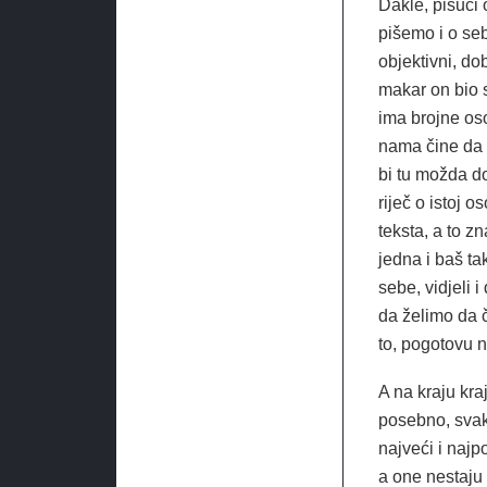
Dakle, pišući 
pišemo i o seb
objektivni, do
makar on bio s
ima brojne os
nama čine da su
bi tu možda dos
riječ o istoj o
teksta, a to z
jedna i baš tak
sebe, vidjeli 
da želimo da č
to, pogotovu 
A na kraju kra
posebno, svaka
najveći i najpo
a one nestaju