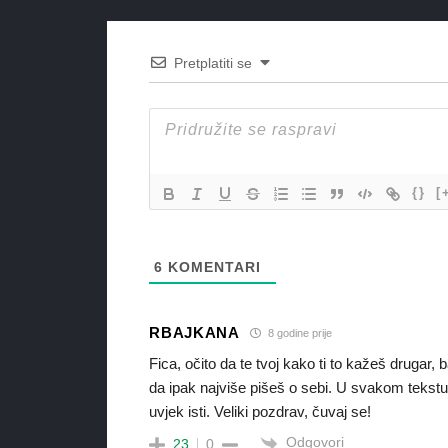
Pretplatiti se
{}
[
6
KOMENTARI
RBAJKANA
8 godine prije
Fica, očito da te tvoj kako ti to kažeš drugar
da ipak najviše pišeš o sebi. U svakom tekstu 
uvjek isti. Veliki pozdrav, čuvaj se!
Odgovori
23
0