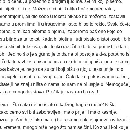
o bilo čemu, a posebno o drugim ljudima, svi mi koji pišemo,
i, htjeli to ili ne. Možemo mi biti koliko hoćemo neutralni,
bronamjerni, ali dio sebe u tekstu nikako ne možemo izostaviti,
amo u promilima ili u tragovima, kako bi se to reklo. Svaki čovj
obine, a mi kad pišemo o njemu, izaberemo baš one koje se
 bitne za taj tekst. Kada bi stotinu ljudi pisalo o istoj osobi, bil
ta sličnih tekstova, ali i toliko različitih da bi se pomislilo da ni
sobi. Jedino što je sigurno je to da ne bi postojala dva potpuno is
nači da te razlike u pisanju nisu u osobi o kojoj pišu, ona je samo
va kakva je, nego da su oni koji pišu o njoj u tekst unijeli dio
i doživjeli tu osobu na svoj način. Čak da se pokušavamo sakriti,
itatelji ne znaju ništa o nama, to nam ne bi uspjelo. Nemoguće 
nakon mnogo tekstova. Pročitaju nas kao bukvar!
jeva – šta i ako ne bi ostalo nikakvog traga o meni? Ništa
ko ćemo svi biti zaboravljeni, malo prije ili malo kasnije. I
znatiji (A njih je tako malo!) traju samo dok je njihove civilizacij
 u vremenu mnogo brže nego što nam se čini. Ko zna i koliko je