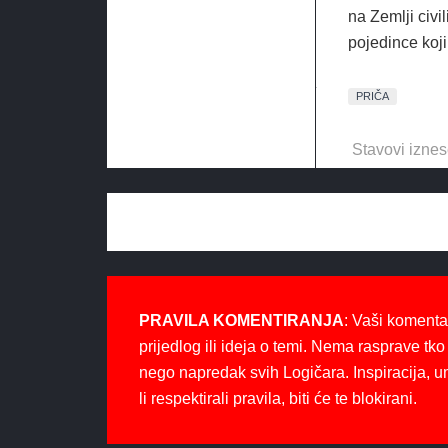
na Zemlji civi
pojedince koji 
PRIČA
Stavovi iznes
PRAVILA KOMENTIRANJA
: Vaši komenta
prijedlog ili ideja o temi. Nema rasprave tko 
nego napredak svih Logičara. Inspiracija, u
li respektirali pravila, biti će te blokirani.