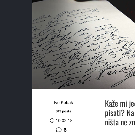
Kaže mi je
Ivo Kobaš
pisati? Na 
843 posts
ništa ne zn
10.02.18
komentara
6