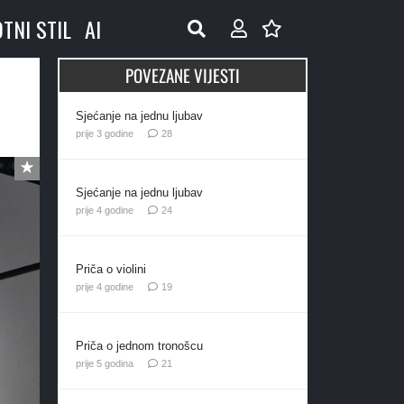
OTNI STIL
AI
POVEZANE VIJESTI
Sjećanje na jednu ljubav
komentara
prije 3 godine
28
Sjećanje na jednu ljubav
komentara
prije 4 godine
24
Priča o violini
komentara
prije 4 godine
19
Priča o jednom tronošcu
komentar
prije 5 godina
21