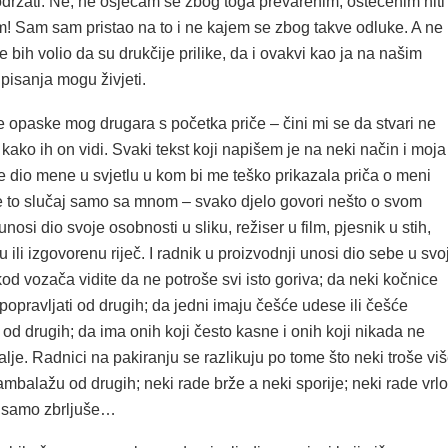
održati. Ne, ne osjećam se zbog toga prevarenim, oštećenim niti
m! Sam sam pristao na to i ne kajem se zbog takve odluke. A ne
 bih volio da su drukčije prilike, da i ovakvi kao ja na našim
pisanja mogu živjeti.
e opaske mog drugara s početka priče – čini mi se da stvari ne
 kako ih on vidi. Svaki tekst koji napišem je na neki način i moja
je dio mene u svjetlu u kom bi me teško prikazala priča o meni
e to slučaj samo sa mnom – svako djelo govori nešto o svom
unosi dio svoje osobnosti u sliku, režiser u film, pjesnik u stih,
 ili izgovorenu riječ. I radnik u proizvodnji unosi dio sebe u svo
od vozača vidite da ne potroše svi isto goriva; da neki kočnice
opravljati od drugih; da jedni imaju češće udese ili češće
od drugih; da ima onih koji često kasne i onih koji nikada ne
alje. Radnici na pakiranju se razlikuju po tome što neki troše vi
ambalažu od drugih; neki rade brže a neki sporije; neki rade vrlo
i samo zbrljuše…