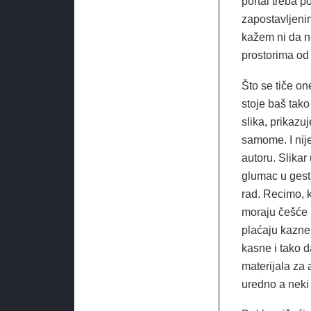
portal treba p
zapostavljeni
kažem ni da ne
prostorima od 
Što se tiče on
stoje baš tako
slika, prikazu
samome. I nij
autoru. Slikar 
glumac u gestu
rad. Recimo, k
moraju češće p
plaćaju kazne 
kasne i tako d
materijala za 
uredno a nek