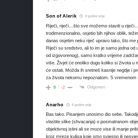
Son of Alerik
8 godine prije
Riječi, riječi…što sve možemo staviti u riječi
trodimenzionalno, osjetio bih njihov oblik, težin
danas osjetim neku riječ upravo tako, što me po
Riječi su sredstvo, ali to im je samo jedna od 
od izgovorenog), samo kratko vrijeme zadržav
više. Živjet će onoliko dugo koliko si života 
će ostati. Možda ih sretneš kasnije negdje i p
za života nekomu nepoznatom. S vremenom se m
Odgovori
9
-2
Anarho
8 godine prije
Bas tako. Pisanjem unosimo dio sebe. Takodje 
vlastite slike (shvacanja) o posmatranom objek
objektivnoj istini ali se moze vise ili manje prib
kroz mreze kulisa koje smo svjesno ili nesvjes