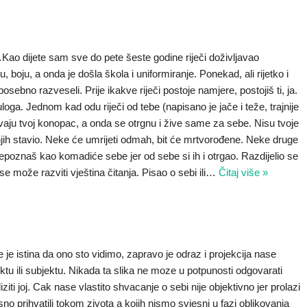
…Kao dijete sam sve do pete šeste godine riječi doživljavao
u, boju, a onda je došla škola i uniformiranje. Ponekad, ali rijetko i
sebno razveseli. Prije ikakve riječi postoje namjere, postojiš ti, ja.
uloga. Jednom kad odu riječi od tebe (napisano je jače i teže, trajnije
aju tvoj konopac, a onda se otrgnu i žive same za sebe. Nisu tvoje
u njih stavio. Neke će umrijeti odmah, bit će mrtvorođene. Neke druge
repoznaš kao komadiće sebe jer od sebe si ih i otrgao. Razdijelio se
ože razviti vještina čitanja. Pisao o sebi ili
…
Čitaj više »
je istina da ono sto vidimo, zapravo je odraz i projekcija nase
tu ili subjektu. Nikada ta slika ne moze u potpunosti odgovarati
liziti joj. Cak nase vlastito shvacanje o sebi nije objektivno jer prolazi
no prihvatili tokom zivota a kojih nismo svjesni u fazi oblikovanja