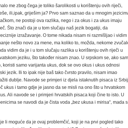
malo me zbog čega je toliko šarolikosti u korištenju ovih riječi,
iješe, ili,ipak, griješim ja? Prvo sam saznao da u mnogim jezicim
čkom, ne postoji ova razlika, nego i za okus i za ukus imaju
eč. Što znači da je u tom slučaju naš jezik bogatiji, da
ciznije izražavanje. O tome nikada nisam ni razmišljao i vidim
nanje nešto novo za mene, ma koliko to, možda, nekome zvučal
da vidim da je i u tom slučaju razlika u korištenju ovih riječi u
rvatskom jeziku, što također nisam znao. U srpskom se, ako sa
 koristi samo varijanta ukus, dok se ovo okus i ukus odnosi
ki jezik. Ili to ipak nije baš tako čvrsto pravilo, nisam imao
žiti dublje. Navode se primjeri iz djela istaknutih pisaca iz Srbi
iječ ukus i tamo gdje je jasno da se misli na ono što u hrvatskom
us. Ali navode se i primjeri hrvatskih pisaca koji čine to isto. U
enicima se navodi da je čista voda „bez ukusa i mirisa“, mada 
e li moguće da je ovaj problemčić, koji je na prvi pogled tako