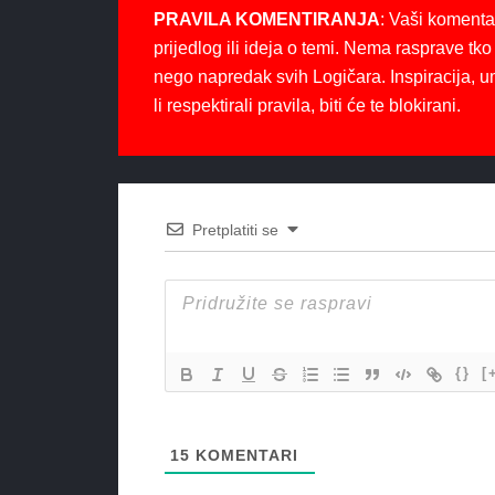
PRAVILA KOMENTIRANJA
: Vaši komenta
prijedlog ili ideja o temi. Nema rasprave tko 
nego napredak svih Logičara. Inspiracija, u
li respektirali pravila, biti će te blokirani.
Pretplatiti se
{}
[
15
KOMENTARI