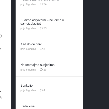
komentara
prije 6 godina
24
Budimo odgovorni – ne idimo u
samoizolaciju?
komentara
prije 6 godina
53
“)
Kad drvce oživi
e
komentara
prije 6 godina
8
Ne smetajmo susjedima
komentara
prije 6 godina
23
Sankcije
.
komentara
prije 6 godina
4
,
Pada kiša