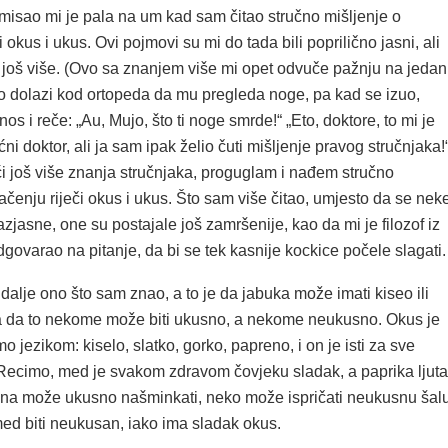
misao mi je pala na um kad sam čitao stručno mišljenje o
 okus i ukus. Ovi pojmovi su mi do tada bili poprilično jasni, ali
i još više. (Ovo sa znanjem više mi opet odvuče pažnju na jedan
o dolazi kod ortopeda da mu pregleda noge, pa kad se izuo,
nos i reče: „Au, Mujo, što ti noge smrde!“ „Eto, doktore, to mi je
ćni doktor, ali ja sam ipak želio čuti mišljenje pravog stručnjaka!
ći još više znanja stručnjaka, proguglam i nađem stručno
ačenju riječi okus i ukus. Što sam više čitao, umjesto da se nek
zjasne, one su postajale još zamršenije, kao da mi je filozof iz
ovarao na pitanje, da bi se tek kasnije kockice počele slagati.
dalje ono što sam znao, a to je da jabuka može imati kiseo ili
a da to nekome može biti ukusno, a nekome neukusno. Okus je
mo jezikom: kiselo, slatko, gorko, papreno, i on je isti za sve
 Recimo, med je svakom zdravom čovjeku sladak, a paprika ljuta
ena može ukusno našminkati, neko može ispričati neukusnu šalu
ed biti neukusan, iako ima sladak okus.