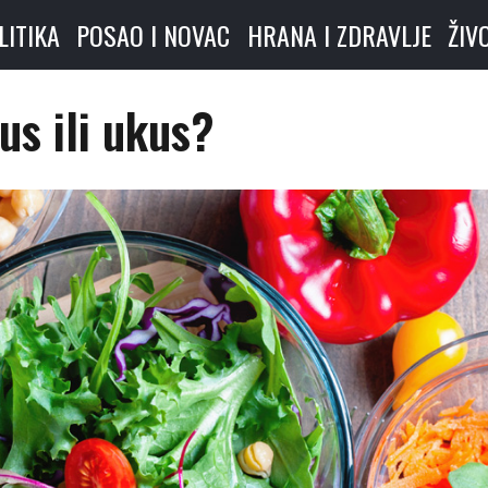
LITIKA
POSAO I NOVAC
HRANA I ZDRAVLJE
ŽIV
us ili ukus?