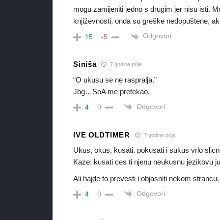
mogu zamijeniti jedno s drugim jer nisu isti. Mož
književnosti, onda su greške nedopuštene, a
Odgovori
15
-5
Siniša
7 godine prije
“O ukusu se ne raspralja.”
Jbg…SoA me pretekao.
Odgovori
4
0
IVE OLDTIMER
7 godine prije
Ukus, okus, kusati, pokusati i sukus vrlo slic
Kaze; kusati ces ti njenu neukusnu jezikovu j
Ali hajde to prevesti i objasniti nekom strancu.
Odgovori
4
0