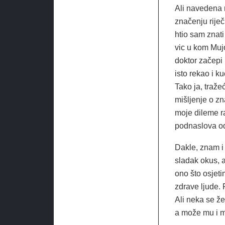
Ali navedena 
značenju riječi
htio sam znat
vic u kom Muj
doktor začepi 
isto rekao i ku
Tako ja, traže
mišljenje o zn
moje dileme ra
podnaslova odg
Dakle, znam i 
sladak okus, 
ono što osjeti
zdrave ljude.
Ali neka se ž
a može mu i m