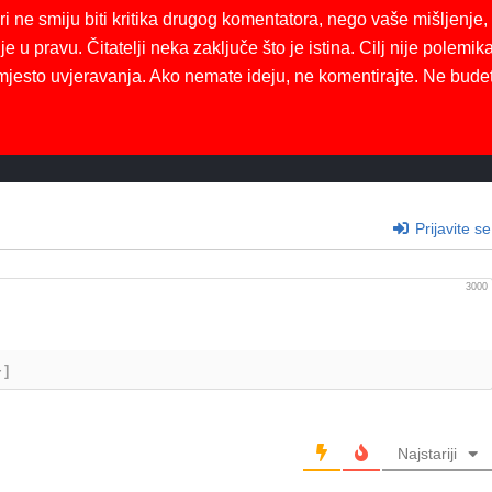
ri ne smiju biti kritika drugog komentatora, nego vaše mišljenje,
je u pravu. Čitatelji neka zaključe što je istina. Cilj nije polemika
mjesto uvjeravanja. Ako nemate ideju, ne komentirajte. Ne bude
Prijavite se
3000
+]
Najstariji