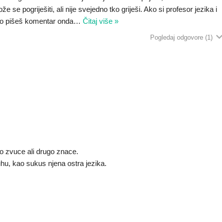
e se pogriješiti, ali nije svejedno tko griješi. Ako si profesor jezika i
ko pišeš komentar onda
…
Čitaj više »
Pogledaj odgovore
(1)
no zvuce ali drugo znace.
uhu, kao sukus njena ostra jezika.