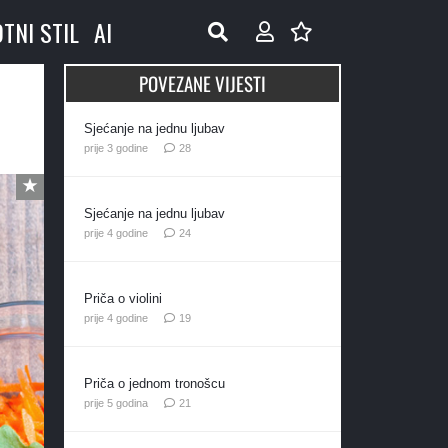
OTNI STIL
AI
POVEZANE VIJESTI
Sjećanje na jednu ljubav
komentara
prije 3 godine
28
Sjećanje na jednu ljubav
komentara
prije 4 godine
24
Priča o violini
komentara
prije 4 godine
19
Priča o jednom tronošcu
komentar
prije 5 godina
21