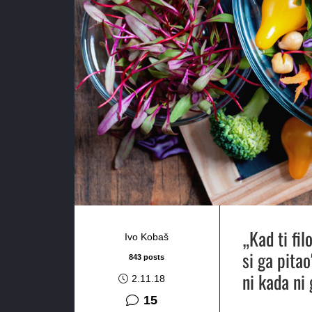
„Kad ti fi
Ivo Kobaš
si ga pita
843 posts
ni kada ni 
2.11.18
komentara
15