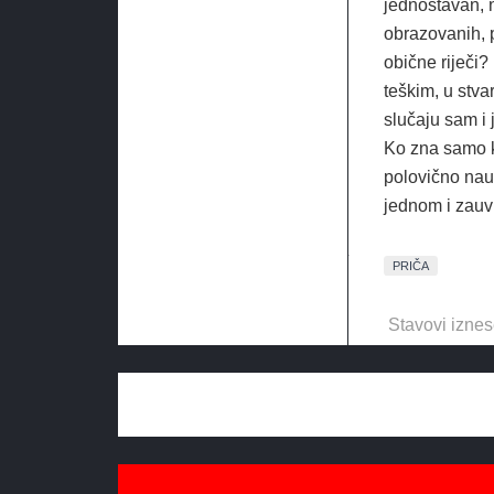
jednostavan, n
obrazovanih, p
obične riječi?
teškim, u stva
slučaju sam i 
Ko zna samo ko
polovično nau
jednom i zauvi
PRIČA
Stavovi iznes