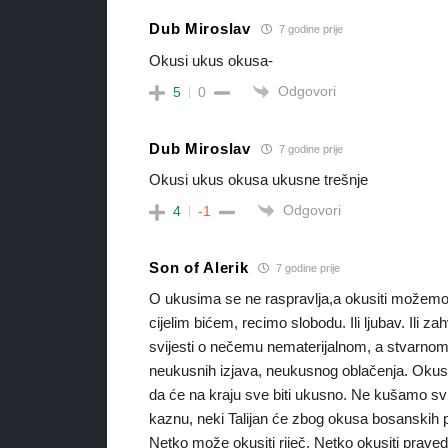
Dub Miroslav
7 godine prije
Okusi ukus okusa-
Odgovori
5
0
Dub Miroslav
7 godine prije
Okusi ukus okusa ukusne trešnje
Odgovori
4
-1
Son of Alerik
7 godine prije
O ukusima se ne raspravlja,a okusiti možem
cijelim bićem, recimo slobodu. Ili ljubav. Ili z
svijesti o nečemu nematerijalnom, a stvarno
neukusnih izjava, neukusnog oblačenja. Okus 
da će na kraju sve biti ukusno. Ne kušamo sv
kaznu, neki Talijan će zbog okusa bosanskih pti
Netko može okusiti riječ. Netko okusiti prave