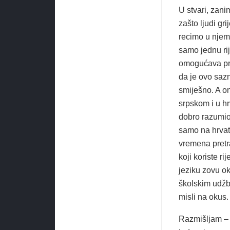
U stvari, zani
zašto ljudi gr
recimo u njema
samo jednu rij
omogućava pre
da je ovo saz
smiješno. A on
srpskom i u h
dobro razumio,
samo na hrvats
vremena pretra
koji koriste r
jeziku zovu ok
školskim udžb
misli na okus.
Razmišljam – j