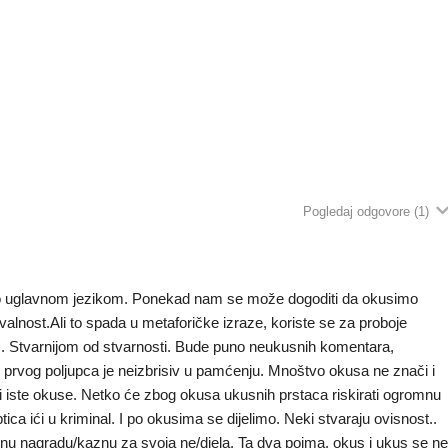
Pogledaj odgovore
(1)
o uglavnom jezikom. Ponekad nam se može dogoditi da okusimo
ahvalnost.Ali to spada u metaforičke izraze, koriste se za proboje
m. Stvarnijom od stvarnosti. Bude puno neukusnih komentara,
prvog poljupca je neizbrisiv u pamćenju. Mnoštvo okusa ne znači i
i iste okuse. Netko će zbog okusa ukusnih prstaca riskirati ogromnu
ca ići u kriminal. I po okusima se dijelimo. Neki stvaraju ovisnost..
dnu nagradu/kaznu za svoja ne/djela. Ta dva pojma, okus i ukus se n