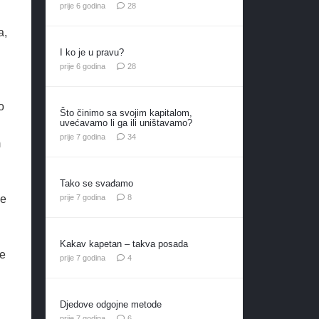
komentara
prije 6 godina
28
a,
I ko je u pravu?
komentara
prije 6 godina
28
o
Što činimo sa svojim kapitalom,
uvećavamo li ga ili uništavamo?
komentara
prije 7 godina
34
m
Tako se svađamo
komentara
prije 7 godina
8
je
Kakav kapetan – takva posada
se
komentara
prije 7 godina
4
Djedove odgojne metode
komentara
prije 7 godina
6