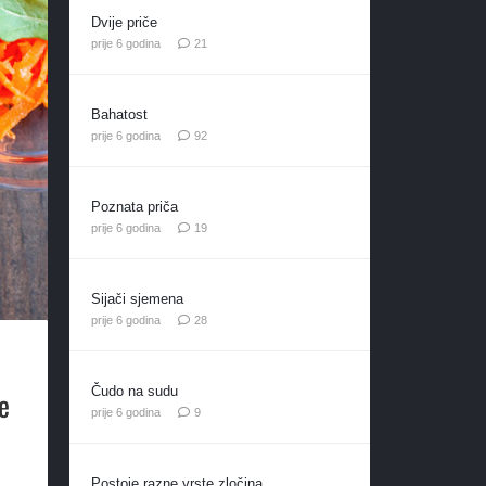
Dvije priče
komentar
prije 6 godina
21
Bahatost
komentara
prije 6 godina
92
Poznata priča
komentara
prije 6 godina
19
Sijači sjemena
komentara
prije 6 godina
28
a
Čudo na sudu
e
komentara
prije 6 godina
9
Postoje razne vrste zločina