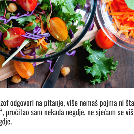
lozof odgovori na pitanje, više nemaš pojma ni št
o“, pročitao sam nekada negdje, ne sjećam se viš
gdje.