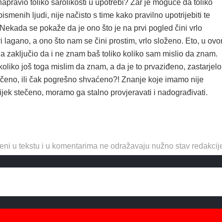
apravio toliko šarolikosti u upotrebi? Zar je moguće da toliko
ismenih ljudi, nije načisto s time kako pravilno upotrijebiti te
 Nekada se pokaže da je ono što je na prvi pogled čini vrlo
ri lagano, a ono što nam se čini prostim, vrlo složeno. Eto, u ov
ja zaključio da i ne znam baš toliko koliko sam mislio da znam.
liko još toga mislim da znam, a da je to prvaziđeno, zastarjelo
čeno, ili čak pogrešno shvaćeno?! Znanje koje imamo nije
jek stečeno, moramo ga stalno provjeravati i nadograđivati.
eni u tekstu i u komentarima ne odražavaju nužno stav redakcij