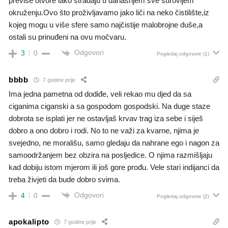
previše otvore lako stradaju u današnjem sve surovijem
okruženju.Ovo što proživljavamo jako liči na neko čistilište,iz
kojeg mogu u više sfere samo najčistije malobrojne duše,a
ostali su prinuđeni na ovu močvaru.
Odgovori
3
0
Pogledaj odgovore
(1)
bbbb
7 godine prije
Ima jedna pametna od dodiđe, veli rekao mu djed da sa
ciganima ciganski a sa gospodom gospodski. Na duge staze
dobrota se isplati jer ne ostavljaš krvav trag iza sebe i siješ
dobro a ono dobro i rodi. No to ne važi za kvarne, njima je
svejedno, ne morališu, samo gledaju da nahrane ego i nagon za
samoodržanjem bez obzira na posljedice. O njima razmišljaju
kad dobiju istom mjerom ili još gore prođu. Vele stari indijanci da
treba živjeti da bude dobro svima.
Odgovori
4
0
Pogledaj odgovore
(2)
apokalipto
7 godine prije