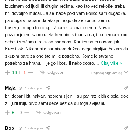
izuzimam od ljudi. Ili drugim rečima, kao što već rekoše, treba
biti dovoljno mudar. Ja se inače pokrivam koliko sam dugačka,
pa stoga smatram da ako ja mogu da se kontrolišem u
trošenju, mogu to i drugi. Znam šta znači nema. Novac
pozajmljujem samo u ekstremnim situacijama, tipa nemam kod
sebe, i vraćam u roku od par dana. Kartica sa minusom jok.
Kredit jok. Nikom ni dinar nisam dužna, nego strpljivo čekam da
skupim pare za ono što mi je potrebno. Kome je stvarno
potrebno za hranu, ili je go i bos, ili neko dobro,
…
Čitaj više »
Odgovori
16
-1
Pogledaj odgovore
(9)
Maja
7 godine prije
biti dobar i biti naivan, nepromisljen – su par razlicitih cipela. dok
zli ljudi truju prvo sami sebe bez da su toga svijesni.
Odgovori
6
0
Bobi
7 godine prije