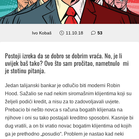
komentara
Ivo Kobaš
11.10.18
53
Postoji izreka da se dobro se dobrim vraća. No, je li
uvijek baš tako? Ovo što sam pročitao, nametnulo mi
je stotinu pitanja.
Jedan talijanski bankar je odlučio biti moderni Robin
Hood. Sažalio se nad nekim siromašnim klijentima koji su
željeli podići kredit, a nisu za to zadovoljavali uvjete.
Prebacio bi nešto novca s računa bogatih klijenata na
njihove i oni su tako postajali kreditno sposobni. Kasnije bi
dug vratili, a on bi vratio novac bogatim klijentima od kojih
ga je prethodno „posudio“. Problem je nastao kad neki