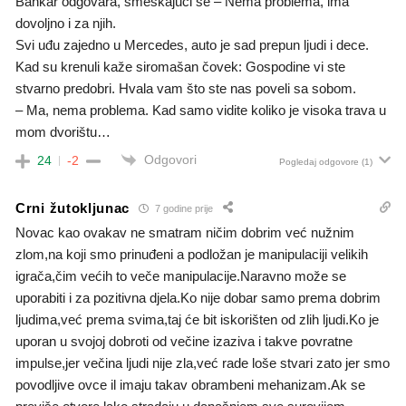
Bankar odgovara, smeškajući se – Nema problema, ima
dovoljno i za njih.
Svi uđu zajedno u Mercedes, auto je sad prepun ljudi i dece.
Kad su krenuli kaže siromašan čovek: Gospodine vi ste
stvarno predobri. Hvala vam što ste nas poveli sa sobom.
– Ma, nema problema. Kad samo vidite koliko je visoka trava u
mom dvorištu…
Odgovori
24
-2
Pogledaj odgovore
(1)
Crni žutokljunac
7 godine prije
Novac kao ovakav ne smatram ničim dobrim već nužnim
zlom,na koji smo prinuđeni a podložan je manipulaciji velikih
igrača,čim većih to veče manipulacije.Naravno može se
uporabiti i za pozitivna djela.Ko nije dobar samo prema dobrim
ljudima,već prema svima,taj će bit iskorišten od zlih ljudi.Ko je
uporan u svojoj dobroti od večine izaziva i takve povratne
impulse,jer večina ljudi nije zla,već rade loše stvari zato jer smo
povodljive ovce il imaju takav obrambeni mehanizam.Ak se