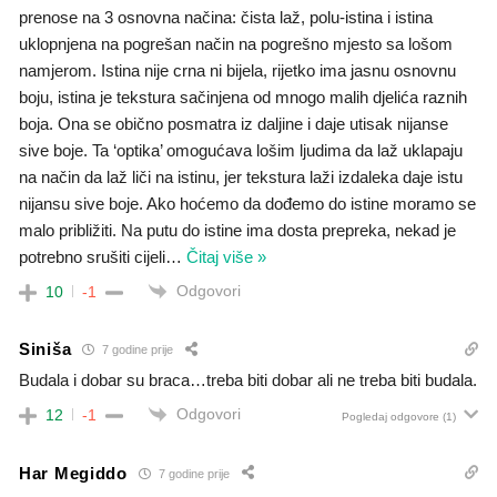
prenose na 3 osnovna načina: čista laž, polu-istina i istina
uklopnjena na pogrešan način na pogrešno mjesto sa lošom
namjerom. Istina nije crna ni bijela, rijetko ima jasnu osnovnu
boju, istina je tekstura sačinjena od mnogo malih djelića raznih
boja. Ona se obično posmatra iz daljine i daje utisak nijanse
sive boje. Ta ‘optika’ omogućava lošim ljudima da laž uklapaju
na način da laž liči na istinu, jer tekstura laži izdaleka daje istu
nijansu sive boje. Ako hoćemo da dođemo do istine moramo se
malo približiti. Na putu do istine ima dosta prepreka, nekad je
potrebno srušiti cijeli
…
Čitaj više »
Odgovori
10
-1
Siniša
7 godine prije
Budala i dobar su braca…treba biti dobar ali ne treba biti budala.
Odgovori
12
-1
Pogledaj odgovore
(1)
Har Megiddo
7 godine prije