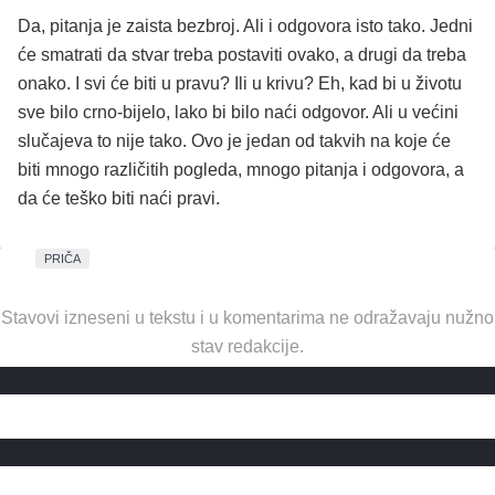
Da, pitanja je zaista bezbroj. Ali i odgovora isto tako. Jedni
će smatrati da stvar treba postaviti ovako, a drugi da treba
onako. I svi će biti u pravu? Ili u krivu? Eh, kad bi u životu
sve bilo crno-bijelo, lako bi bilo naći odgovor. Ali u većini
slučajeva to nije tako. Ovo je jedan od takvih na koje će
biti mnogo različitih pogleda, mnogo pitanja i odgovora, a
da će teško biti naći pravi.
PRIČA
Stavovi izneseni u tekstu i u komentarima ne odražavaju nužno
stav redakcije.