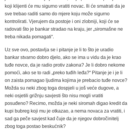
koji klijenti će mu sigurno vratiti novac. Ili će smatrati da je
sve trebao raditi samo do mjere koju može sigurno
kontrolirati. Vjerujem da postoje i oni zlobniji, koji će se
radovati što je bankar stradao na kraju, jer „siromašne ne
treba nikada pomagati“.
Uz sve ovo, postavlja se i pitanje je li to što je uradio
bankar stvarno dobro djelo, ako se ima u vidu da je krao
tuđe novce, da je radio protiv zakona? Je li dobro nekome
pomoći, ako se to radi „preko tuđih leđa?“ Pitanje je i je li
on zaista pomagao ljudima kojima je prebacio tuđe novce?
Možda su neki zbog toga dospjeli u još veće dugove, a
neki osjetili grižnju savjesti što nisu mogli vratiti
posuđeno? Recimo, možda je neki siromah digao kredit da
kupi bubreg koji mu je otkazao, a nema novaca za vratiti, i
sad ga peče savjest kad čuje da je njegov dobročinitelj
zbog toga postao beskućnik?