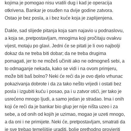
kojima je pomogao nisu vratili dug i kad je operacija
otkrivena. Bankar je osuđen na dvije godine zatvora.
Ostao je bez posla, a i bez kuće koja je zaplijenjena.
Dakle, sad slijede pitanja koja sam najavio u podnaslovu,
a koja se, pretpostavljam, mnogima koji pročitaju ovakvu
vijest, motaju po glavi. Jedni će se pitati je li ovo najbolji
dokaz da ne treba biti dobar; da ne treba drugima
pomagati, jer to ne možeš učiniti ako ne odmogneš sebi, a
to odmaganje nekada, kako se vidi i na ovom primjeru,
može biti baš bolno? Neki će reći da je ovo djelo vrhunac
pokazivanja dobrote i da za tako nešto vrijedi i ostati bez
posla i izgubiti kuću i posao, pa i u zatvor otići, jer tako je
usrećeno mnogo ljudi, a samo jedan je stradao. Ima i onih
koji će reći da je bankar bio glup jer nije ništa uzeo i za
sebe, a od onih od kojih je uzimao, mogao je uzeti mnogo,
a da oni i ne primijete. Neki će, pretpostavljam, smatrati da
je sve trebao temeljitije uraditi, bolje prethodno provjeriti