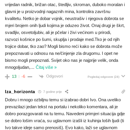
vrijedan radnik, brižan otac, štedljiv, skroman, duboko moralan i
glavni je u proizvodnji nagaznih mina, kontrolira završnu
kvalitetu. Netko je dobar vojnik, neustrašiv i njegova dobrota se
mjeri brojem onih ljudi kojima je oduzeo život. Onaj drugi je škrt,
svadljiv, osvetoljubiv, ali je pčelar i živi većinom u prirodi,
razvozi košnice po šumi, skuplja i prodaje med.Tko je od njih
trojice dobar, tko zao? Mogli bismo reći kako se dobrota može
prepoznavati u odnosu na ne/činjenje zla drugomu. I opet ne
bismo mogli prepoznati. Svijet oko nas je najprije velik, onda
mnogoljudan,
…
Čitaj više »
Odgovori
13
-6
Pogledaj odgovore
(24)
Iza_horizonta
7 godine prije
Dobru i mnogo ozbiljnu temu si izabrao dobri Ivo. Ona uveliko
prevazilazi jedan tekst na portalu i nekoliko komentara, ali je
dobro porazgovarati na tu temu. Navedeni primjeri situacija gdje
se dobro lošim vraća, su uglavnom izašli iz kuhinja loših ljudi (ti
Ivo takve ideje samo prenosiš). Evo kako, laži se uglavnom