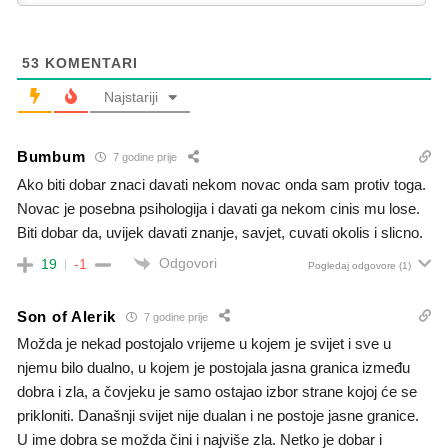
53
KOMENTARI
Najstariji
Bumbum
7 godine prije
Ako biti dobar znaci davati nekom novac onda sam protiv toga.
Novac je posebna psihologija i davati ga nekom cinis mu lose.
Biti dobar da, uvijek davati znanje, savjet, cuvati okolis i slicno.
Odgovori
19
-1
Pogledaj odgovore
(1)
Son of Alerik
7 godine prije
Možda je nekad postojalo vrijeme u kojem je svijet i sve u
njemu bilo dualno, u kojem je postojala jasna granica između
dobra i zla, a čovjeku je samo ostajao izbor strane kojoj će se
prikloniti. Današnji svijet nije dualan i ne postoje jasne granice.
U ime dobra se možda čini i najviše zla. Netko je dobar i