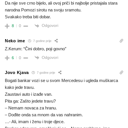
Da nije sve crno bijelo, ali ovoj priči bi najbolje pristajala stara
narodna Pomozi sirotu na svoju sramotu.
Svakako treba biti dobar.
Odgovori
8
0
Neko ime
7 godine prije
Z.Kerum: “Čini dobro, poji govno”
Odgovori
6
0
Jovo Kjava
7 godine prije
Bogati bankar vozi se u svom Mercedesu i ugleda muškarca
kako jede travu.
Zaustavi auto i izađe van.
Pita ga: Zašto jedete travu?
– Nemam novaca za hranu.
– Dođite onda sa mnom da vas nahranim.
…- Ali, imam i ženu i troje djece.