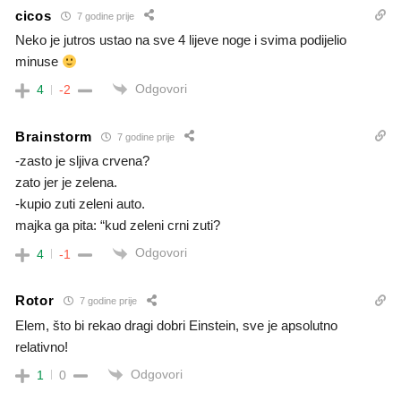
cicos
7 godine prije
Neko je jutros ustao na sve 4 lijeve noge i svima podijelio
minuse
Odgovori
4
-2
Brainstorm
7 godine prije
-zasto je sljiva crvena?
zato jer je zelena.
-kupio zuti zeleni auto.
majka ga pita: “kud zeleni crni zuti?
Odgovori
4
-1
Rotor
7 godine prije
Elem, što bi rekao dragi dobri Einstein, sve je apsolutno
relativno!
Odgovori
1
0