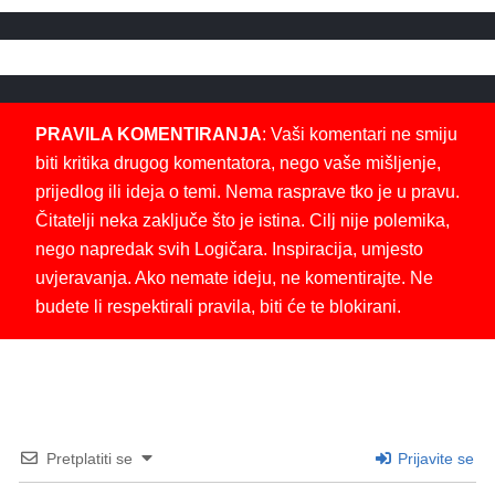
PRAVILA KOMENTIRANJA
: Vaši komentari ne smiju
biti kritika drugog komentatora, nego vaše mišljenje,
prijedlog ili ideja o temi. Nema rasprave tko je u pravu.
Čitatelji neka zaključe što je istina. Cilj nije polemika,
nego napredak svih Logičara. Inspiracija, umjesto
uvjeravanja. Ako nemate ideju, ne komentirajte. Ne
budete li respektirali pravila, biti će te blokirani.
Pretplatiti se
Prijavite se