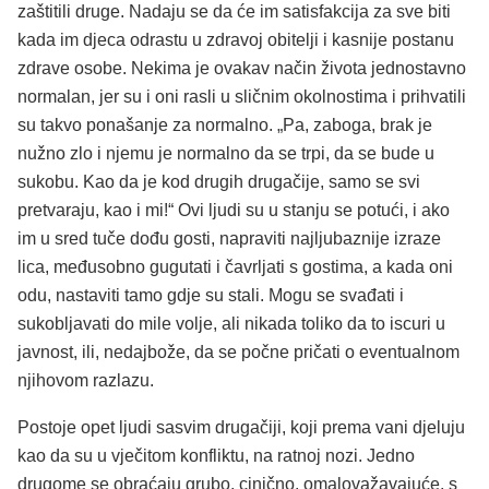
zaštitili druge. Nadaju se da će im satisfakcija za sve biti
kada im djeca odrastu u zdravoj obitelji i kasnije postanu
zdrave osobe. Nekima je ovakav način života jednostavno
normalan, jer su i oni rasli u sličnim okolnostima i prihvatili
su takvo ponašanje za normalno. „Pa, zaboga, brak je
nužno zlo i njemu je normalno da se trpi, da se bude u
sukobu. Kao da je kod drugih drugačije, samo se svi
pretvaraju, kao i mi!“ Ovi ljudi su u stanju se potući, i ako
im u sred tuče dođu gosti, napraviti najljubaznije izraze
lica, međusobno gugutati i čavrljati s gostima, a kada oni
odu, nastaviti tamo gdje su stali. Mogu se svađati i
sukobljavati do mile volje, ali nikada toliko da to iscuri u
javnost, ili, nedajbože, da se počne pričati o eventualnom
njihovom razlazu.
Postoje opet ljudi sasvim drugačiji, koji prema vani djeluju
kao da su u vječitom konfliktu, na ratnoj nozi. Jedno
drugome se obraćaju grubo, cinično, omalovažavajuće, s