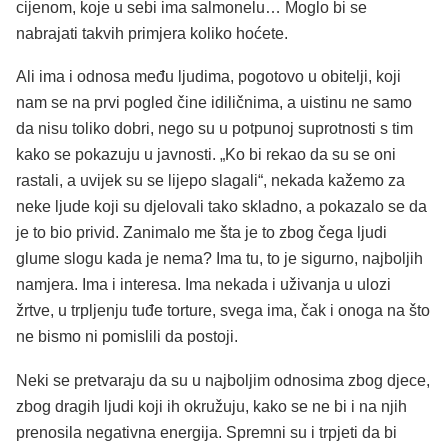
cijenom, koje u sebi ima salmonelu… Moglo bi se
nabrajati takvih primjera koliko hoćete.
Ali ima i odnosa među ljudima, pogotovo u obitelji, koji
nam se na prvi pogled čine idiličnima, a uistinu ne samo
da nisu toliko dobri, nego su u potpunoj suprotnosti s tim
kako se pokazuju u javnosti. „Ko bi rekao da su se oni
rastali, a uvijek su se lijepo slagali“, nekada kažemo za
neke ljude koji su djelovali tako skladno, a pokazalo se da
je to bio privid. Zanimalo me šta je to zbog čega ljudi
glume slogu kada je nema? Ima tu, to je sigurno, najboljih
namjera. Ima i interesa. Ima nekada i uživanja u ulozi
žrtve, u trpljenju tuđe torture, svega ima, čak i onoga na što
ne bismo ni pomislili da postoji.
Neki se pretvaraju da su u najboljim odnosima zbog djece,
zbog dragih ljudi koji ih okružuju, kako se ne bi i na njih
prenosila negativna energija. Spremni su i trpjeti da bi