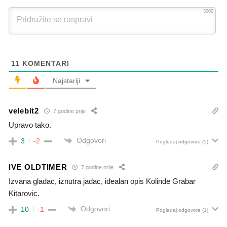
3000
11
KOMENTARI
Najstariji
velebit2
7 godine prije
Upravo tako.
Odgovori
3
-2
Pogledaj odgovore
(5)
IVE OLDTIMER
7 godine prije
Izvana gladac, iznutra jadac, idealan opis Kolinde Grabar
Kitarovic.
Odgovori
10
-1
Pogledaj odgovore
(1)