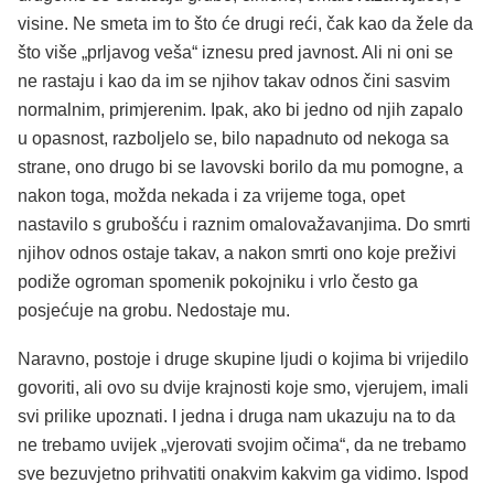
visine. Ne smeta im to što će drugi reći, čak kao da žele da
što više „prljavog veša“ iznesu pred javnost. Ali ni oni se
ne rastaju i kao da im se njihov takav odnos čini sasvim
normalnim, primjerenim. Ipak, ako bi jedno od njih zapalo
u opasnost, razboljelo se, bilo napadnuto od nekoga sa
strane, ono drugo bi se lavovski borilo da mu pomogne, a
nakon toga, možda nekada i za vrijeme toga, opet
nastavilo s grubošću i raznim omalovažavanjima. Do smrti
njihov odnos ostaje takav, a nakon smrti ono koje preživi
podiže ogroman spomenik pokojniku i vrlo često ga
posjećuje na grobu. Nedostaje mu.
Naravno, postoje i druge skupine ljudi o kojima bi vrijedilo
govoriti, ali ovo su dvije krajnosti koje smo, vjerujem, imali
svi prilike upoznati. I jedna i druga nam ukazuju na to da
ne trebamo uvijek „vjerovati svojim očima“, da ne trebamo
sve bezuvjetno prihvatiti onakvim kakvim ga vidimo. Ispod