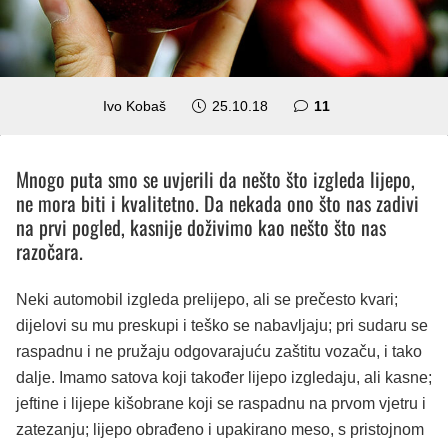
komentara
Ivo Kobaš
25.10.18
11
Mnogo puta smo se uvjerili da nešto što izgleda lijepo,
ne mora biti i kvalitetno. Da nekada ono što nas zadivi
na prvi pogled, kasnije doživimo kao nešto što nas
razočara.
Neki automobil izgleda prelijepo, ali se prečesto kvari;
dijelovi su mu preskupi i teško se nabavljaju; pri sudaru se
raspadnu i ne pružaju odgovarajuću zaštitu vozaču, i tako
dalje. Imamo satova koji također lijepo izgledaju, ali kasne;
jeftine i lijepe kišobrane koji se raspadnu na prvom vjetru i
zatezanju; lijepo obrađeno i upakirano meso, s pristojnom