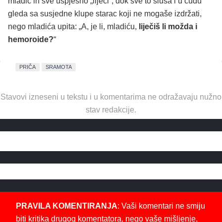
mladić ih sve uspješno „liječi“, dok sve to sluša i u čudu
gleda sa susjedne klupe starac koji ne mogaše izdržati,
nego mladića upita: „A, je li, mladiću,
liječiš li možda i
hemoroide?
“
PRIČA
SRAMOTA
Stavovi izneseni u tekstu i u komentarima ne odražavaju nužno
stav redakcije.
PRAVILA KOMENTIRANJA
: Vaši komentari ne smiju
biti kritika drugog komentatora, nego vaše mišljenje,