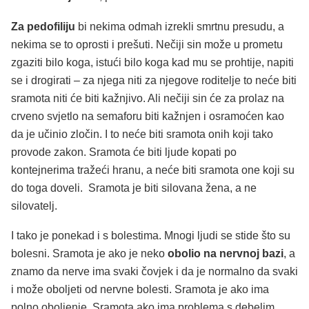
Za pedofiliju
bi nekima odmah izrekli smrtnu presudu, a
nekima se to oprosti i prešuti. Nečiji sin može u prometu
zgaziti bilo koga, istući bilo koga kad mu se prohtije, napiti
se i drogirati – za njega niti za njegove roditelje to neće biti
sramota niti će biti kažnjivo. Ali nečiji sin će za prolaz na
crveno svjetlo na semaforu biti kažnjen i osramoćen kao
da je učinio zločin. I to neće biti sramota onih koji tako
provode zakon. Sramota će biti ljude kopati po
kontejnerima tražeći hranu, a neće biti sramota one koji su
do toga doveli. Sramota je biti silovana žena, a ne
silovatelj.
I tako je ponekad i s bolestima. Mnogi ljudi se stide što su
bolesni. Sramota je ako je neko
obolio na nervnoj bazi
, a
znamo da nerve ima svaki čovjek i da je normalno da svaki
i može oboljeti od nervne bolesti. Sramota je ako ima
polno oboljenje. Sramota ako ima problema s debelim