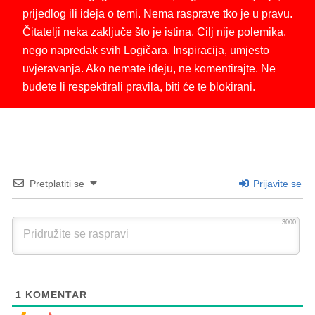
prijedlog ili ideja o temi. Nema rasprave tko je u pravu.
Čitatelji neka zaključe što je istina. Cilj nije polemika,
nego napredak svih Logičara. Inspiracija, umjesto
uvjeravanja. Ako nemate ideju, ne komentirajte. Ne
budete li respektirali pravila, biti će te blokirani.
Pretplatiti se
Prijavite se
3000
1
KOMENTAR