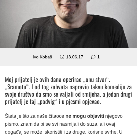
komentar
Ivo Kobaš
13.06.17
1
Moj prijatelj je ovih dana operirao „onu stvar“.
„Sramotu“. I od tog zahvata napravio takvu komediju za
svoje društvo da smo se valjali od smijeha, a jedan drugi
prijatelj je taj „podvig“ i u pjesmi opjevao.
Šteta je što za naše čitaoce
ne mogu objaviti
njegovo
pismo, znam da bi se svi nasmijali do suza, ali ovaj
događaj se može iskoristiti i za druge, korisne svrhe. U