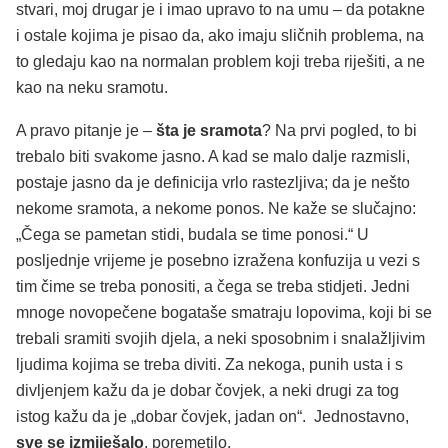
stvari, moj drugar je i imao upravo to na umu – da potakne
i ostale kojima je pisao da, ako imaju sličnih problema, na
to gledaju kao na normalan problem koji treba riješiti, a ne
kao na neku sramotu.
A pravo pitanje je –
šta je sramota
? Na prvi pogled, to bi
trebalo biti svakome jasno. A kad se malo dalje razmisli,
postaje jasno da je definicija vrlo rastezljiva; da je nešto
nekome sramota, a nekome ponos. Ne kaže se slučajno:
„Čega se pametan stidi, budala se time ponosi.“ U
posljednje vrijeme je posebno izražena konfuzija u vezi s
tim čime se treba ponositi, a čega se treba stidjeti. Jedni
mnoge novopečene bogataše smatraju lopovima, koji bi se
trebali sramiti svojih djela, a neki sposobnim i snalažljivim
ljudima kojima se treba diviti. Za nekoga, punih usta i s
divljenjem kažu da je dobar čovjek, a neki drugi za tog
istog kažu da je „dobar čovjek, jadan on“. Jednostavno,
sve se izmiješalo
, poremetilo.