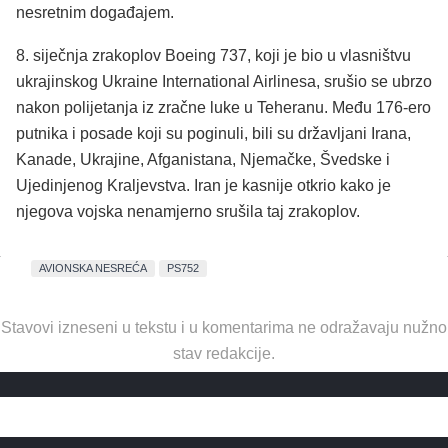
nesretnim događajem.
8. siječnja zrakoplov Boeing 737, koji je bio u vlasništvu
ukrajinskog Ukraine International Airlinesa, srušio se ubrzo
nakon polijetanja iz zračne luke u Teheranu. Među 176-ero
putnika i posade koji su poginuli, bili su državljani Irana,
Kanade, Ukrajine, Afganistana, Njemačke, Švedske i
Ujedinjenog Kraljevstva. Iran je kasnije otkrio kako je
njegova vojska nenamjerno srušila taj zrakoplov.
AVIONSKA NESREĆA
PS752
Stavovi izneseni u tekstu i u komentarima ne odražavaju nužno
stav redakcije.