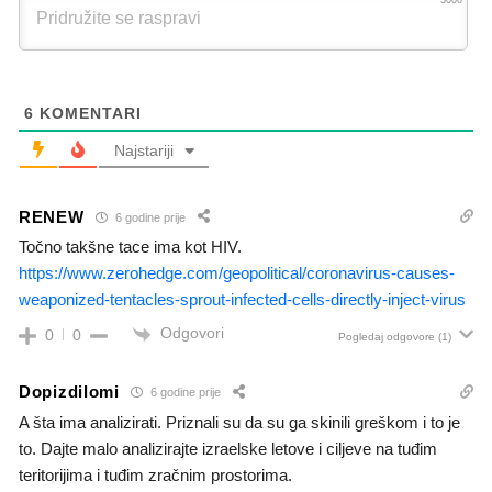
3000
6
KOMENTARI
Najstariji
RENEW
6 godine prije
Točno takšne tace ima kot HIV.
https://www.zerohedge.com/geopolitical/coronavirus-causes-
weaponized-tentacles-sprout-infected-cells-directly-inject-virus
Odgovori
0
0
Pogledaj odgovore
(1)
Dopizdilomi
6 godine prije
A šta ima analizirati. Priznali su da su ga skinili greškom i to je
to. Dajte malo analizirajte izraelske letove i ciljeve na tuđim
teritorijima i tuđim zračnim prostorima.