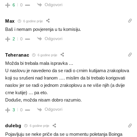
Odgovori
6
0
Max
6 godine prije
Baš i nemam povjerenja u tu komisiju.
Odgovori
2
0
Teheranac
6 godine prije
Možda bi trebala mala ispravka …
U naslovu je navedeno da se radi o crnim kutijama zrakoplova
koji su srušeni nad Iranom …. mislim da bi trebalo korigovati
naslov jer se radi o jednom zrakoplovu a ne više njih (a dvije
crne kutije) … pa eto.
Doduše, možda nisam dobro razumio.
Odgovori
3
0
dulebg
6 godine prije
Pojavljuju se neke priče da se u momentu poletanja Boinga