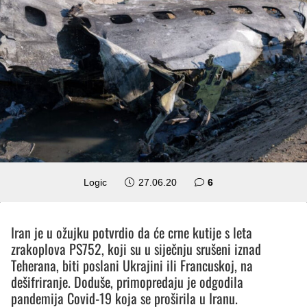
komentara
Logic
27.06.20
6
Iran je u ožujku potvrdio da će crne kutije s leta
zrakoplova PS752, koji su u siječnju srušeni iznad
Teherana, biti poslani Ukrajini ili Francuskoj, na
dešifriranje. Doduše, primopredaju je odgodila
pandemija Covid-19 koja se proširila u Iranu.