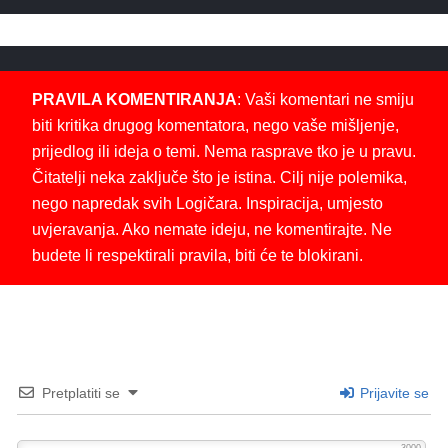
PRAVILA KOMENTIRANJA
: Vaši komentari ne smiju
biti kritika drugog komentatora, nego vaše mišljenje,
prijedlog ili ideja o temi. Nema rasprave tko je u pravu.
Čitatelji neka zaključe što je istina. Cilj nije polemika,
nego napredak svih Logičara. Inspiracija, umjesto
uvjeravanja. Ako nemate ideju, ne komentirajte. Ne
budete li respektirali pravila, biti će te blokirani.
Pretplatiti se
Prijavite se