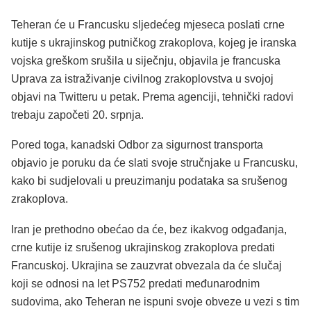
Teheran će u Francusku sljedećeg mjeseca poslati crne
kutije s ukrajinskog putničkog zrakoplova, kojeg je iranska
vojska greškom srušila u siječnju, objavila je francuska
Uprava za istraživanje civilnog zrakoplovstva u svojoj
objavi na Twitteru u petak. Prema agenciji, tehnički radovi
trebaju započeti 20. srpnja.
Pored toga, kanadski Odbor za sigurnost transporta
objavio je poruku da će slati svoje stručnjake u Francusku,
kako bi sudjelovali u preuzimanju podataka sa srušenog
zrakoplova.
Iran je prethodno obećao da će, bez ikakvog odgađanja,
crne kutije iz srušenog ukrajinskog zrakoplova predati
Francuskoj. Ukrajina se zauzvrat obvezala da će slučaj
koji se odnosi na let PS752 predati međunarodnim
sudovima, ako Teheran ne ispuni svoje obveze u vezi s tim