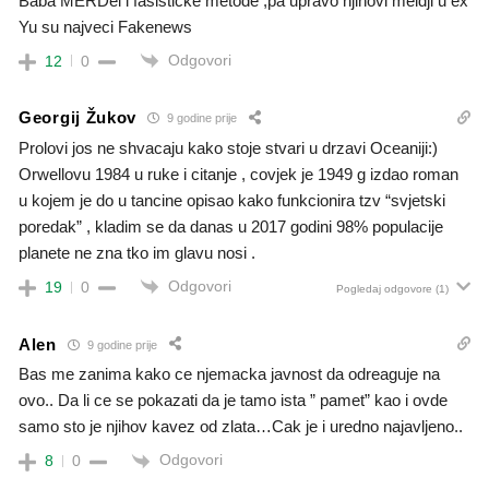
Baba MERDel i fasisticke metode ,pa upravo njihovi meidji u ex
Yu su najveci Fakenews
Odgovori
12
0
Georgij Žukov
9 godine prije
Prolovi jos ne shvacaju kako stoje stvari u drzavi Oceaniji:)
Orwellovu 1984 u ruke i citanje , covjek je 1949 g izdao roman
u kojem je do u tancine opisao kako funkcionira tzv “svjetski
poredak” , kladim se da danas u 2017 godini 98% populacije
planete ne zna tko im glavu nosi .
Odgovori
19
0
Pogledaj odgovore
(1)
Alen
9 godine prije
Bas me zanima kako ce njemacka javnost da odreaguje na
ovo.. Da li ce se pokazati da je tamo ista ” pamet” kao i ovde
samo sto je njihov kavez od zlata…Cak je i uredno najavljeno..
Odgovori
8
0