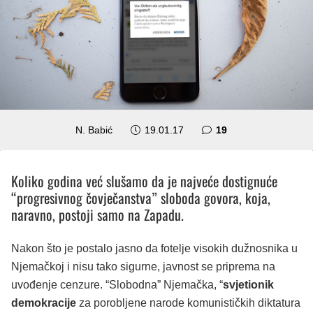
komentara
N. Babić
19.01.17
19
Koliko godina već slušamo da je najveće dostignuće
“progresivnog čovječanstva” sloboda govora, koja,
naravno, postoji samo na Zapadu.
Nakon što je postalo jasno da fotelje visokih dužnosnika u
Njemačkoj i nisu tako sigurne, javnost se priprema na
uvođenje cenzure. “Slobodna” Njemačka, “
svjetionik
demokracije
za porobljene narode komunističkih diktatura