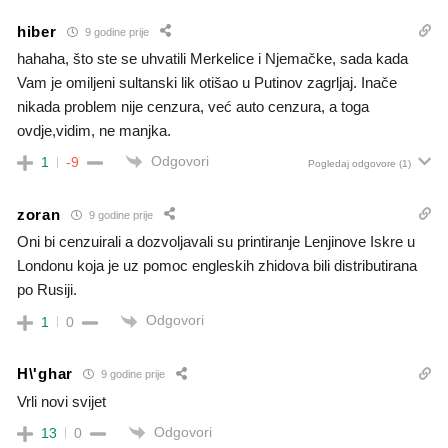
hiber
9 godine prije
hahaha, što ste se uhvatili Merkelice i Njemačke, sada kada
Vam je omiljeni sultanski lik otišao u Putinov zagrljaj. Inače
nikada problem nije cenzura, već auto cenzura, a toga
ovdje,vidim, ne manjka.
Odgovori
1
-9
Pogledaj odgovore
(1)
zoran
9 godine prije
Oni bi cenzuirali a dozvoljavali su printiranje Lenjinove Iskre u
Londonu koja je uz pomoc engleskih zhidova bili distributirana
po Rusiji.
Odgovori
1
0
H\'ghar
9 godine prije
Vrli novi svijet
Odgovori
13
0