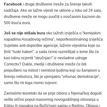
Facebook
i druge društvene mreže za širenje takvih
sadržaja. Ako se lažne vijesti ne uklone u roku od 24 sata,
društvene mreže se mogu suočiti s novčanom kaznom do
500 tisuća eura.
Još se nije stišala bura
oko lažnih izvješća o “kemijskim
napadima Assadovog režima”, neporfesionnalnog izvješća
Svjetske anti-dopinške agencije, lažnim vijestima koje su
širili “ruski hakeri”, a sada ćemo razmišljati o tome što će
kao istinu ocjeniti “stručnjaci” iz nevladine udruge
Correctiv? Dakle, mediji i društvene mreže će biti
prepušteni na milost i nemilost ljudima koji su šampioni u
širenju nebuloza, što je vjerojatno “vrhunac demokracije”,
samo što mi toga nismo svjesni.
Zamislimo teoretski da se prije izbora u Njemačkoj dogodi
nešto slično poput masovnog novogodišnjeg silovanja u
Kölnu ili masakra na Božićnom sajmu u Berlinu. Objava i