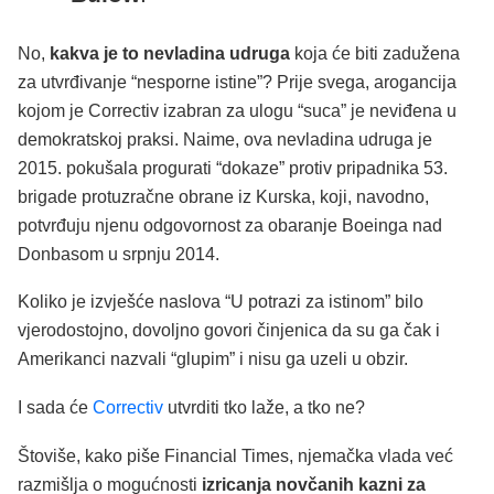
No,
kakva je to nevladina udruga
koja će biti zadužena
za utvrđivanje “nesporne istine”? Prije svega, arogancija
kojom je Correctiv izabran za ulogu “suca” je neviđena u
demokratskoj praksi. Naime, ova nevladina udruga je
2015. pokušala progurati “dokaze” protiv pripadnika 53.
brigade protuzračne obrane iz Kurska, koji, navodno,
potvrđuju njenu odgovornost za obaranje Boeinga nad
Donbasom u srpnju 2014.
Koliko je izvješće naslova “U potrazi za istinom” bilo
vjerodostojno, dovoljno govori činjenica da su ga čak i
Amerikanci nazvali “glupim” i nisu ga uzeli u obzir.
I sada će
Correctiv
utvrditi tko laže, a tko ne?
Štoviše, kako piše Financial Times, njemačka vlada već
razmišlja o mogućnosti
izricanja novčanih kazni za