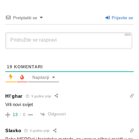
Pretplatiti se
Prijavite se
3000
19
KOMENTARI
Najstariji
H\'ghar
9 godine prije
Vrli novi svijet
Odgovori
13
0
Slavko
9 godine prije