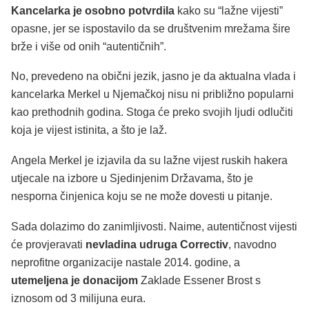
Kancelarka je osobno potvrdila
kako su “lažne vijesti”
opasne, jer se ispostavilo da se društvenim mrežama šire
brže i više od onih “autentičnih”.
No, prevedeno na obični jezik, jasno je da aktualna vlada i
kancelarka Merkel u Njemačkoj nisu ni približno popularni
kao prethodnih godina. Stoga će preko svojih ljudi odlučiti
koja je vijest istinita, a što je laž.
Angela Merkel je izjavila da su lažne vijest ruskih hakera
utjecale na izbore u Sjedinjenim Državama, što je
nesporna činjenica koju se ne može dovesti u pitanje.
Sada dolazimo do zanimljivosti. Naime, autentičnost vijesti
će provjeravati
nevladina udruga Correctiv
, navodno
neprofitne organizacije nastale 2014. godine, a
utemeljena je donacijom
Zaklade Essener Brost s
iznosom od 3 milijuna eura.