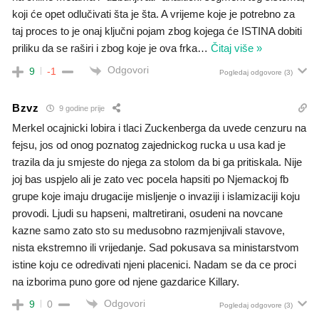
koji će opet odlučivati šta je šta. A vrijeme koje je potrebno za
taj proces to je onaj ključni pojam zbog kojega će ISTINA dobiti
priliku da se raširi i zbog koje je ova frka
…
Čitaj više »
Odgovori
9
-1
Pogledaj odgovore
(3)
Bzvz
9 godine prije
Merkel ocajnicki lobira i tlaci Zuckenberga da uvede cenzuru na
fejsu, jos od onog poznatog zajednickog rucka u usa kad je
trazila da ju smjeste do njega za stolom da bi ga pritiskala. Nije
joj bas uspjelo ali je zato vec pocela hapsiti po Njemackoj fb
grupe koje imaju drugacije misljenje o invaziji i islamizaciji koju
provodi. Ljudi su hapseni, maltretirani, osudeni na novcane
kazne samo zato sto su medusobno razmjenjivali stavove,
nista ekstremno ili vrijedanje. Sad pokusava sa ministarstvom
istine koju ce odredivati njeni placenici. Nadam se da ce proci
na izborima puno gore od njene gazdarice Killary.
Odgovori
9
0
Pogledaj odgovore
(3)