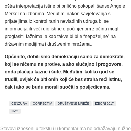
oštra interpretacija istine bi prilično pokopali šanse Angele
Merkel na izborima. Međutim, nakon savjetovanja s
prijateljima iz kontroliranih nevladinih udruga bi se
informacija ili veći dio istine o počinjenom zločinu mogli
proglasiti lažnima, a kao takve bi bile “nepoželjne” na
državnim medijima i društvenim mrežama.
Općenito, dobili smo demokraciju samo za demokrate,
koji se ničemu ne protive, a ako slučajno i progovore,
onda plaćaju kazne i šute. Međutim, koliko god se
trudili, uvijek će biti onih koji će bez straha reći istinu,
čak i ako se budu morali suočiti s posljedicama.
CENZURA
CORRECTIV
DRUŠTVENE MREŽE
IZBORI 2017
NVO
Stavovi izneseni u tekstu i u komentarima ne odražavaju nužno