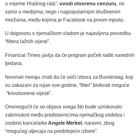
u vrijeme Hladnog rata”,
uvodi otvorenu cenzuru
, ne
samo u medijima, nego i najpopularnijim društvenim
mrežama, među kojima je Facebook na prvom mjestu.
U dogovoru s njemačkom vladom je najavljena provedbu
“filtera lažnih vijesti”.
Financial Times javlja da će program početi raditi narednih
tjedana.
Novinari moraju znati da će uoči izbora za Bundestag, koji
su zakazani za rujan ove godine, “filter” blokirati moguće
“krivotvorene vijesti”.
Onemogućit će se objava svega što bude uzrokovalo
zabrinutost među predstavnicima njemačkog vodstva i
osobno kancelarke
Angele Merkel
, naravni, zbog
“mogućeg utjecaja na predstojeće izbore”.