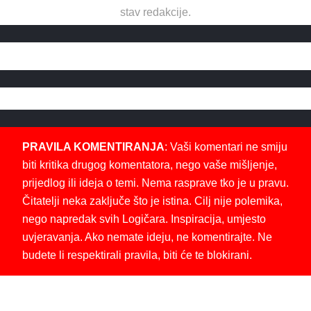
stav redakcije.
PRAVILA KOMENTIRANJA
: Vaši komentari ne smiju
biti kritika drugog komentatora, nego vaše mišljenje,
prijedlog ili ideja o temi. Nema rasprave tko je u pravu.
Čitatelji neka zaključe što je istina. Cilj nije polemika,
nego napredak svih Logičara. Inspiracija, umjesto
uvjeravanja. Ako nemate ideju, ne komentirajte. Ne
budete li respektirali pravila, biti će te blokirani.