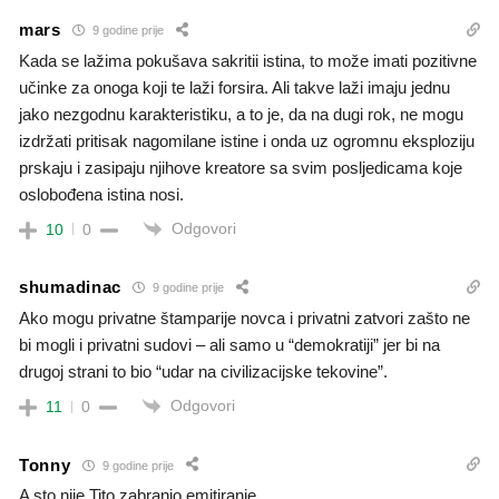
mars
9 godine prije
Kada se lažima pokušava sakritii istina, to može imati pozitivne
učinke za onoga koji te laži forsira. Ali takve laži imaju jednu
jako nezgodnu karakteristiku, a to je, da na dugi rok, ne mogu
izdržati pritisak nagomilane istine i onda uz ogromnu eksploziju
prskaju i zasipaju njihove kreatore sa svim posljedicama koje
oslobođena istina nosi.
Odgovori
10
0
shumadinac
9 godine prije
Ako mogu privatne štamparije novca i privatni zatvori zašto ne
bi mogli i privatni sudovi – ali samo u “demokratiji” jer bi na
drugoj strani to bio “udar na civilizacijske tekovine”.
Odgovori
11
0
Tonny
9 godine prije
A sto nije Tito zabranio emitiranje