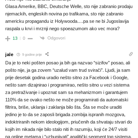
Glasa Amerike, BBC, Deutsche Welle, sto nije zabranio prodaju
njemackih, engleskih novina po trafikama, sto nije zabranio
americku propagandu iz Holywooda….pa se ne bi Jugoslavija
raspala u krvi i mrznji nego spoeazumom ako vec mora?
Odgovori
13
0
jale
9 godine prije
Da je to neki pošten posao ja bih ga nazvao “sizifov” posao, ali
pošto nije, ja ga zovem “uzalud vam trud svirači”. Ljudi, ja sam
prije desetak godina uradio nešto sitno za Facebook i Google,
nešto sam dizajnirao i programirao, nešto sitno u vezi sistema
za pretraživanje i upoznat sam sa mehanizmom i garantujem
110% da se ovako nešto ne može programirati da automatski
filtrira, briše, uklanja i zaklanja bilo šta. Šta se može uraditi
jedino je to da se zaposli brigada zombija ispranih mozgova,
indoktriranih nekom ideologijom, priučenih da shvataju stvari do
kojih im nikada nije bilo stalo niti ih razumiju, koji će 24/7 visiti
na online metama i “uzbunjivati” analitički segment tog sistema,