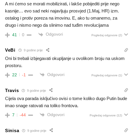
A mi ćemo se morati mobilizirati, i lakše pobijediti prije nego
kasnije… evo sad neki najavljuju prosvjed (1.Maj, HR) izm.
ostalog i protiv poreza na imovinu. E, ako tu omanemo, za
drugo i nismo nego da slinimo nad tuđim revolucijama
Odgovori
41
0
Pogledaj odgovore
(2)
VeBi
9 godine prije
Oni bi trebali izbjegavati okupljanje u ovolikom broju na uskom
prostoru.
Odgovori
22
-1
Pogledaj odgovore
(1)
Travis
9 godine prije
Cijela ova parada isključivo ovisi o tome koliko dugo Putin bude
imao snage ratovati na toliko frontova.
Odgovori
7
-44
Pogledaj odgovore
(12)
Sinisa
9 godine prije