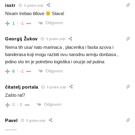
isstr
9 godine prije
Nisam trebao titlove
Slava!
Odgovori
1
-1
Georgij Žukov
9 godine prije
Nema tih usa/ nato marinaca , placenika i fasita azova i
banderasa koji mogu razbiti ovu narodnu armiju donbasa ,
jedino sto im je potrebno logistika i oruzje od putina
Odgovori
6
-1
čitatelj portala
9 godine prije
Zašto rat?
Odgovori
0
0
Pavel
8 godine prije
……..