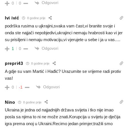
Odgovori
0
0
Ivi ivić
8 godine prije
podrška rusima u ujkrajini,svaka vam čast,vi branite svoje i
onda ste najjači nepobjedivi,ukrajinci nemaju hrabrosti kao vi jer
su prisiljeni i nemaju motivaciju,vi vjerujete u sebe i ja u vas….
Odgovori
1
0
prepri43
8 godine prije
A gdje su vam Martić i Hađić? Urazumite se vrijeme radi protiv
vas!
Odgovori
0
-1
Nino
8 godine prije
Ukraina je jedna od najjadnijih država svijeta i tko nije imao
posla sa njima to ni ne može znati.Korupcija u svijetu je dječija
igra prema onoj u Ukraini.Recimo jedan primjer;tražili smo