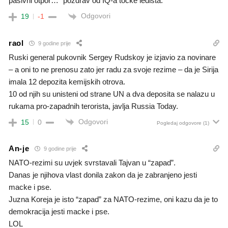
pasivni otpor…” pozdrav od IQ-a tocke ledista.
Odgovori
19
-1
raol
9 godine prije
Ruski general pukovnik Sergey Rudskoy je izjavio za novinare
– a oni to ne prenosu zato jer radu za svoje rezime – da je Sirija
imala 12 depozita kemijskih otrova.
10 od njih su unisteni od strane UN a dva deposita se nalazu u
rukama pro-zapadnih terorista, javlja Russia Today.
Odgovori
15
0
Pogledaj odgovore
(1)
An-je
9 godine prije
NATO-rezimi su uvjek svrstavali Tajvan u “zapad”.
Danas je njihova vlast donila zakon da je zabranjeno jesti
macke i pse.
Juzna Koreja je isto “zapad” za NATO-rezime, oni kazu da je to
demokracija jesti macke i pse.
LOL