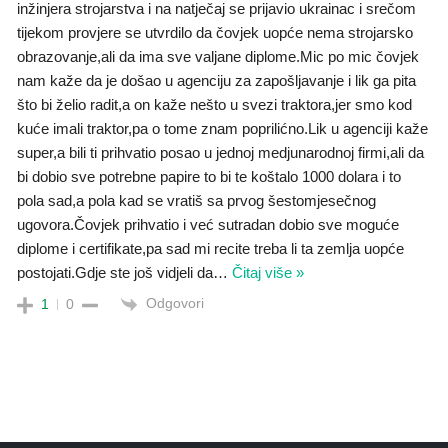
inžinjera strojarstva i na natječaj se prijavio ukrainac i srečom
tijekom provjere se utvrdilo da čovjek uopće nema strojarsko
obrazovanje,ali da ima sve valjane diplome.Mic po mic čovjek
nam kaže da je došao u agenciju za zapošljavanje i lik ga pita
što bi želio radit,a on kaže nešto u svezi traktora,jer smo kod
kuće imali traktor,pa o tome znam poprilićno.Lik u agenciji kaže
super,a bili ti prihvatio posao u jednoj medjunarodnoj firmi,ali da
bi dobio sve potrebne papire to bi te koštalo 1000 dolara i to
pola sad,a pola kad se vratiš sa prvog šestomjesečnog
ugovora.Čovjek prihvatio i već sutradan dobio sve moguće
diplome i certifikate,pa sad mi recite treba li ta zemlja uopće
postojati.Gdje ste još vidjeli da
…
Čitaj više »
Odgovori
1
0