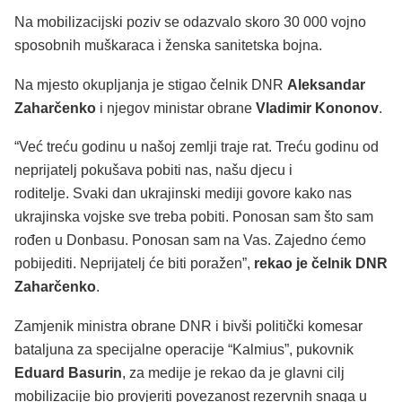
Na mobilizacijski poziv se odazvalo skoro 30 000 vojno
sposobnih muškaraca i ženska sanitetska bojna.
Na mjesto okupljanja je stigao čelnik DNR
Aleksandar
Zaharčenko
i njegov ministar obrane
Vladimir Kononov
.
“Već treću godinu u našoj zemlji traje rat. Treću godinu od
neprijatelj pokušava pobiti nas, našu djecu i
roditelje. Svaki dan ukrajinski mediji govore kako nas
ukrajinska vojske sve treba pobiti. Ponosan sam što sam
rođen u Donbasu. Ponosan sam na Vas. Zajedno ćemo
pobijediti. Neprijatelj će biti poražen”,
rekao je čelnik DNR
Zaharčenko
.
Zamjenik ministra obrane DNR i bivši politički komesar
bataljuna za specijalne operacije “Kalmius”, pukovnik
Eduard Basurin
, za medije je rekao da je glavni cilj
mobilizacije bio provjeriti povezanost rezervnih snaga u