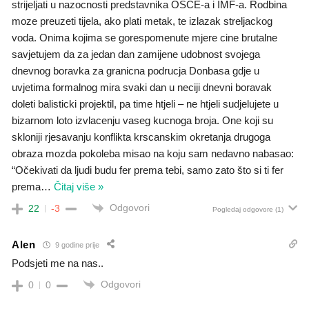
strijeljati u nazocnosti predstavnika OSCE-a i IMF-a. Rodbina
moze preuzeti tijela, ako plati metak, te izlazak streljackog
voda. Onima kojima se gorespomenute mjere cine brutalne
savjetujem da za jedan dan zamijene udobnost svojega
dnevnog boravka za granicna podrucja Donbasa gdje u
uvjetima formalnog mira svaki dan u neciji dnevni boravak
doleti balisticki projektil, pa time htjeli – ne htjeli sudjelujete u
bizarnom loto izvlacenju vaseg kucnoga broja. One koji su
skloniji rjesavanju konflikta krscanskim okretanja drugoga
obraza mozda pokoleba misao na koju sam nedavno nabasao:
“Očekivati da ljudi budu fer prema tebi, samo zato što si ti fer
prema
…
Čitaj više »
Odgovori
22
-3
Pogledaj odgovore
(1)
Alen
9 godine prije
Podsjeti me na nas..
Odgovori
0
0