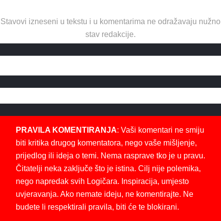
Stavovi izneseni u tekstu i u komentarima ne odražavaju nužno
stav redakcije.
PRAVILA KOMENTIRANJA
: Vaši komentari ne smiju
biti kritika drugog komentatora, nego vaše mišljenje,
prijedlog ili ideja o temi. Nema rasprave tko je u pravu.
Čitatelji neka zaključe što je istina. Cilj nije polemika,
nego napredak svih Logičara. Inspiracija, umjesto
uvjeravanja. Ako nemate ideju, ne komentirajte. Ne
budete li respektirali pravila, biti će te blokirani.