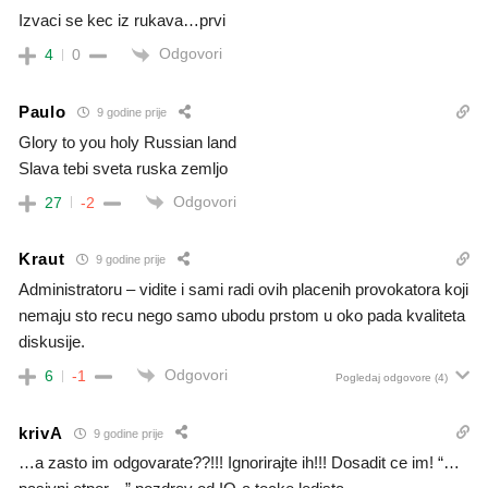
Izvaci se kec iz rukava…prvi
Odgovori
4
0
Paulo
9 godine prije
Glory to you holy Russian land
Slava tebi sveta ruska zemljo
Odgovori
27
-2
Kraut
9 godine prije
Administratoru – vidite i sami radi ovih placenih provokatora koji
nemaju sto recu nego samo ubodu prstom u oko pada kvaliteta
diskusije.
Odgovori
6
-1
Pogledaj odgovore
(4)
krivA
9 godine prije
…a zasto im odgovarate??!!! Ignorirajte ih!!! Dosadit ce im! “…