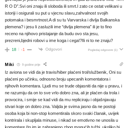
R O D”.Svi oni znaju ili sloboda ili smrt.I zato ce ostat velikani u
istoriji i osigurali su put u vjecnu slavu,zahvalnost svojih
potomaka i besmrtnost.A di su tu Varvarska i divlja Balkanska
plemena? i jesu li zasluzili ime “divlja plemena” ili je to fino
receno na njihovo pristajanje da budu ovo sta jesu,
prezreni,bjedni robovi u ime koga i cega!?Ili ni to ne znaju?
Odgovori
18
-1
Pogledaj odgovore
(1)
Miki
9 godine prije
Iz aviona se vidi da je travis/hiber plaćeni trol/službenik, Oni su
plaćeni po učinku, odnosno broju upecanih komentatora i
njihovih komentara. Ljudi mu se trude objasniti da nije u pravu, i
ne razumiju da on to sve vrlo dobro zna, ali je plaćen da trola i
provocira, i smije se kad vidi da mu repliciraju i objašnjavaju
stvari koje on dobro zna. Valjda je svima jasno da ne postoji
osoba koja bi non-stop komentirala skoro svaki članak, uvijek
kontrirala i skupljala minuse, i nikad se emotivno ne unosila u
komentare (to im je zabranjeno zbog mogućih tužbi, ukoliko bi