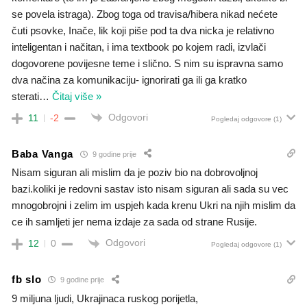
se povela istraga). Zbog toga od travisa/hibera nikad nećete
čuti psovke, Inače, lik koji piše pod ta dva nicka je relativno
inteligentan i načitan, i ima textbook po kojem radi, izvlači
dogovorene povijesne teme i slično. S nim su ispravna samo
dva načina za komunikaciju- ignorirati ga ili ga kratko
sterati
…
Čitaj više »
Odgovori
11
-2
Pogledaj odgovore
(1)
Baba Vanga
9 godine prije
Nisam siguran ali mislim da je poziv bio na dobrovoljnoj
bazi.koliki je redovni sastav isto nisam siguran ali sada su vec
mnogobrojni i zelim im uspjeh kada krenu Ukri na njih mislim da
ce ih samljeti jer nema izdaje za sada od strane Rusije.
Odgovori
12
0
Pogledaj odgovore
(1)
fb slo
9 godine prije
9 miljuna ljudi, Ukrajinaca ruskog porijetla,