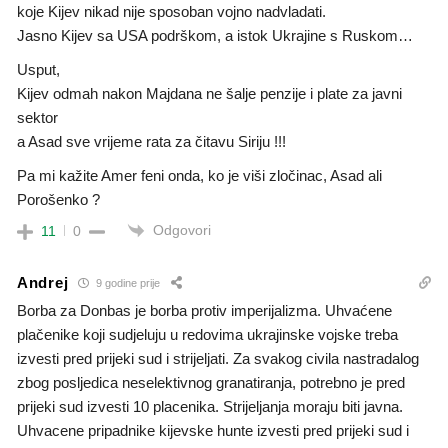
koje Kijev nikad nije sposoban vojno nadvladati.
Jasno Kijev sa USA podrškom, a istok Ukrajine s Ruskom…
Usput,
Kijev odmah nakon Majdana ne šalje penzije i plate za javni
sektor
a Asad sve vrijeme rata za čitavu Siriju !!!
Pa mi kažite Amer feni onda, ko je viši zločinac, Asad ali
Porošenko ?
Odgovori
11
0
Andrej
9 godine prije
Borba za Donbas je borba protiv imperijalizma. Uhvaćene
plačenike koji sudjeluju u redovima ukrajinske vojske treba
izvesti pred prijeki sud i strijeljati. Za svakog civila nastradalog
zbog posljedica neselektivnog granatiranja, potrebno je pred
prijeki sud izvesti 10 placenika. Strijeljanja moraju biti javna.
Uhvacene pripadnike kijevske hunte izvesti pred prijeki sud i