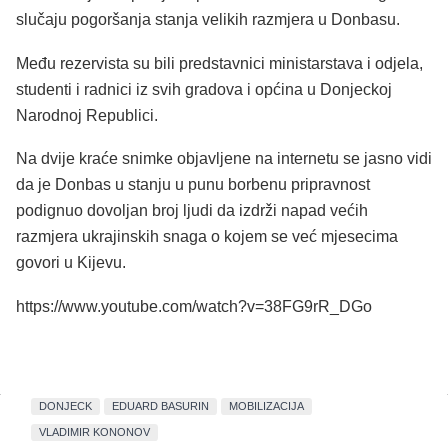
slučaju pogoršanja stanja velikih razmjera u Donbasu.
Među rezervista su bili predstavnici ministarstava i odjela,
studenti i radnici iz svih gradova i općina u Donjeckoj
Narodnoj Republici.
Na dvije kraće snimke objavljene na internetu se jasno vidi
da je Donbas u stanju u punu borbenu pripravnost
podignuo dovoljan broj ljudi da izdrži napad većih
razmjera ukrajinskih snaga o kojem se već mjesecima
govori u Kijevu.
https://www.youtube.com/watch?v=38FG9rR_DGo
DONJECK
EDUARD BASURIN
MOBILIZACIJA
VLADIMIR KONONOV