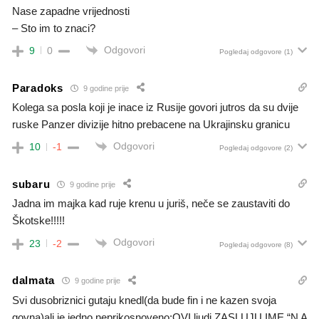
Nase zapadne vrijednosti
– Sto im to znaci?
Odgovori
9
0
Pogledaj odgovore
(1)
Paradoks
9 godine prije
Kolega sa posla koji je inace iz Rusije govori jutros da su dvije
ruske Panzer divizije hitno prebacene na Ukrajinsku granicu
Odgovori
10
-1
Pogledaj odgovore
(2)
subaru
9 godine prije
Jadna im majka kad ruje krenu u juriš, neče se zaustaviti do
Škotske!!!!!
Odgovori
23
-2
Pogledaj odgovore
(8)
dalmata
9 godine prije
Svi dusobriznici gutaju knedl(da bude fin i ne kazen svoja
govna)ali je jedno neprikosnoveno;OVI ljudi ZASLUJU IME “N A