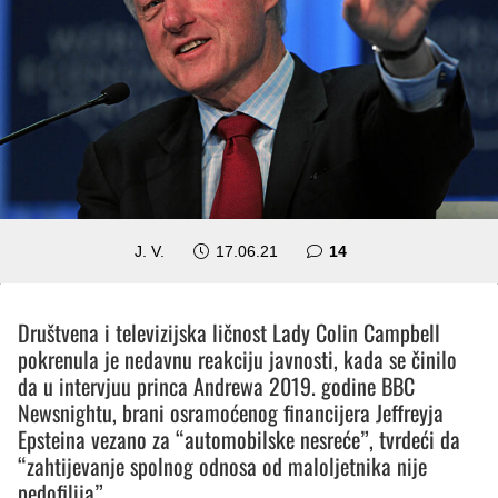
komentara
J. V.
17.06.21
14
Društvena i televizijska ličnost Lady Colin Campbell
pokrenula je nedavnu reakciju javnosti, kada se činilo
da u intervjuu princa Andrewa 2019. godine BBC
Newsnightu, brani osramoćenog financijera Jeffreyja
Epsteina vezano za “automobilske nesreće”, tvrdeći da
“zahtijevanje spolnog odnosa od maloljetnika nije
pedofilija”.