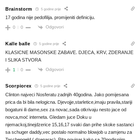
Brainstorm
5 godine prije
17 godina nije pedofilija. promijeniti definiciju.
Odgovori
0
0
Kalle balle
5 godine prije
KLASICNE MASONSKE ZABAVE. DJECA, KRV, ZDERANJE
I SLIKA STVORA
Odgovori
1
0
Scorpiorex
5 godine prije
Clinton najveci Nosferatu zadnjih 40godina. Jako pomijesana
prica da bi bila nelogicna. Djevojje,starletice,imaju pravila,stariji
bogatuni ili dame,sex za novac,sada otkrivaju nesto jace od
novca,moć interneta. Gledam juce Doku u
njemackoj,tinejdzerice 15,16,17 svaki dan prihe skoke sastanci
sa schuger daddy,vec postalo normalno blowjob u zamjenu za
Taschengeld ( dzeparac). Pita novinar kako sa 70godisnjim