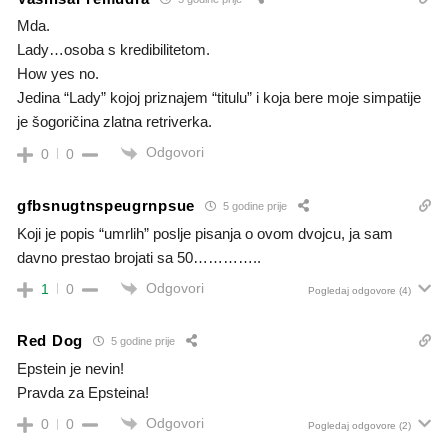
Mda.
Lady…osoba s kredibilitetom.
How yes no.
Jedina “Lady” kojoj priznajem “titulu” i koja bere moje simpatije
je šogoričina zlatna retriverka.
Odgovori
0
0
gfbsnugtnspeugrnpsue
5 godine prije
Koji je popis “umrlih” poslje pisanja o ovom dvojcu, ja sam
davno prestao brojati sa 50…………..
Odgovori
1
0
Pogledaj odgovore
(4)
Red Dog
5 godine prije
Epstein je nevin!
Pravda za Epsteina!
Odgovori
0
0
Pogledaj odgovore
(2)