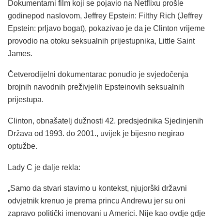
Dokumentarni film koji se pojavio na Netflixu prošle
godinepod naslovom, Jeffrey Epstein: Filthy Rich (Jeffrey
Epstein: prljavo bogat), pokazivao je da je Clinton vrijeme
provodio na otoku seksualnih prijestupnika, Little Saint
James.
Četverodijelni dokumentarac ponudio je svjedočenja
brojnih navodnih preživjelih Epsteinovih seksualnih
prijestupa.
Clinton, obnašatelj dužnosti 42. predsjednika Sjedinjenih
Država od 1993. do 2001., uvijek je bijesno negirao
optužbe.
Lady C je dalje rekla:
„Samo da stvari stavimo u kontekst, njujorški državni
odvjetnik krenuo je prema princu Andrewu jer su oni
zapravo politički imenovani u Americi. Nije kao ovdje gdje