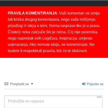
PRAVILA KOMENTIRANJA
: Vaši komentari ne smiju
biti kritika drugog komentatora, nego vaše mišljenje,
prijedlog ili ideja o temi. Nema rasprave tko je u pravu.
Čitatelji neka zaključe što je istina. Cilj nije polemika,
nego napredak svih Logičara. Inspiracija, umjesto
uvjeravanja. Ako nemate ideju, ne komentirajte. Ne
budete li respektirali pravila, biti će te blokirani.
Pretplatiti se
Prijavite se
3000