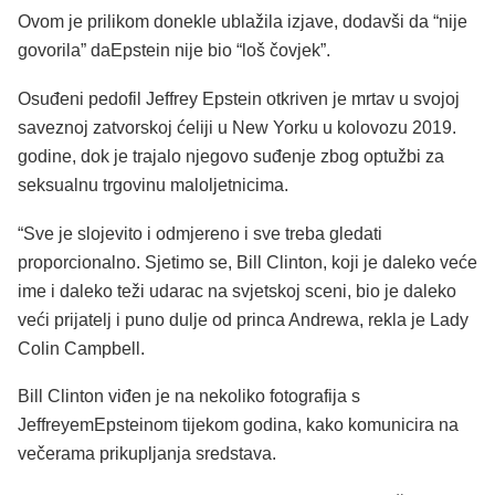
Ovom je prilikom donekle ublažila izjave, dodavši da “nije
govorila” daEpstein nije bio “loš čovjek”.
Osuđeni pedofil Jeffrey Epstein otkriven je mrtav u svojoj
saveznoj zatvorskoj ćeliji u New Yorku u kolovozu 2019.
godine, dok je trajalo njegovo suđenje zbog optužbi za
seksualnu trgovinu maloljetnicima.
“Sve je slojevito i odmjereno i sve treba gledati
proporcionalno. Sjetimo se, Bill Clinton, koji je daleko veće
ime i daleko teži udarac na svjetskoj sceni, bio je daleko
veći prijatelj i puno dulje od princa Andrewa, rekla je Lady
Colin Campbell.
Bill Clinton viđen je na nekoliko fotografija s
JeffreyemEpsteinom tijekom godina, kako komunicira na
večerama prikupljanja sredstava.