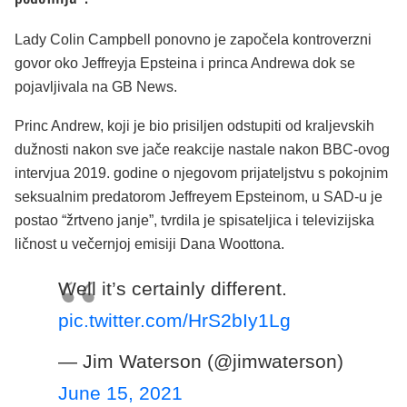
Lady Colin Campbell ponovno je započela kontroverzni
govor oko Jeffreyja Epsteina i princa Andrewa dok se
pojavljivala na GB News.
Princ Andrew, koji je bio prisiljen odstupiti od kraljevskih
dužnosti nakon sve jače reakcije nastale nakon BBC-ovog
intervjua 2019. godine o njegovom prijateljstvu s pokojnim
seksualnim predatorom Jeffreyem Epsteinom, u SAD-u je
postao “žrtveno janje”, tvrdila je spisateljica i televizijska
ličnost u večernjoj emisiji Dana Woottona.
Well it’s certainly different.
pic.twitter.com/HrS2bIy1Lg
— Jim Waterson (@jimwaterson)
June 15, 2021