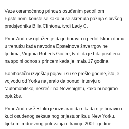
Veze osramoćenog princa s osuđenim pedofilom
Epsteinom, koriste se kako bi se skrenula pažnja s bivšeg
predsjednika Billa Clintona, tvrdi Lady C.
Princ Andrew optužen je da je boravio u pedofilskom domu
u trenutku kada navodna Epsteinova žrtva trgovine
ljudima, Virginia Roberts Giuffre, tvrdi da je bila prisiljena
na spolni odnos s princem kada je imala 17 godina.
Bombastični izvještaji pojavili su se prošle godine, što je
vojvodu od Yorka natjeralo da ponudi intervju o
“automobilskoj nesreći” na Newsnightu, kako bi negirao
optužbe.
Princ Andrew žestoko je inzistirao da nikada nije boravio u
kući osuđenog seksualnog prijestupnika u New Yorku,
tijekom trodnevnog putovanja u travnju 2001. godine.