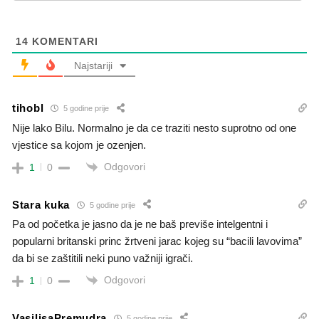
14
KOMENTARI
Najstariji
tihobl
5 godine prije
Nije lako Bilu. Normalno je da ce traziti nesto suprotno od one
vjestice sa kojom je ozenjen.
Odgovori
1
0
Stara kuka
5 godine prije
Pa od početka je jasno da je ne baš previše intelgentni i
popularni britanski princ žrtveni jarac kojeg su “bacili lavovima”
da bi se zaštitili neki puno važniji igrači.
Odgovori
1
0
VasilisaPremudra
5 godine prije