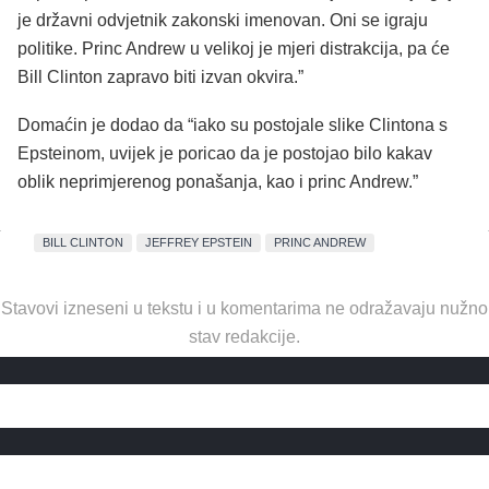
je državni odvjetnik zakonski imenovan. Oni se igraju
politike. Princ Andrew u velikoj je mjeri distrakcija, pa će
Bill Clinton zapravo biti izvan okvira.”
Domaćin je dodao da “iako su postojale slike Clintona s
Epsteinom, uvijek je poricao da je postojao bilo kakav
oblik neprimjerenog ponašanja, kao i princ Andrew.”
BILL CLINTON
JEFFREY EPSTEIN
PRINC ANDREW
Stavovi izneseni u tekstu i u komentarima ne odražavaju nužno
stav redakcije.