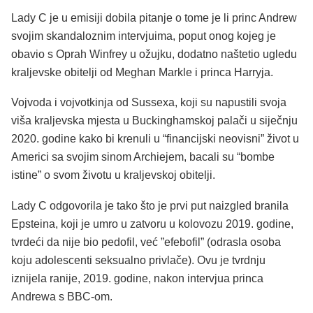
Lady C je u emisiji dobila pitanje o tome je li princ Andrew
svojim skandaloznim intervjuima, poput onog kojeg je
obavio s Oprah Winfrey u ožujku, dodatno naštetio ugledu
kraljevske obitelji od Meghan Markle i princa Harryja.
Vojvoda i vojvotkinja od Sussexa, koji su napustili svoja
viša kraljevska mjesta u Buckinghamskoj palači u siječnju
2020. godine kako bi krenuli u “financijski neovisni” život u
Americi sa svojim sinom Archiejem, bacali su “bombe
istine” o svom životu u kraljevskoj obitelji.
Lady C odgovorila je tako što je prvi put naizgled branila
Epsteina, koji je umro u zatvoru u kolovozu 2019. godine,
tvrdeći da nije bio pedofil, već ”efebofil” (odrasla osoba
koju adolescenti seksualno privlače). Ovu je tvrdnju
iznijela ranije, 2019. godine, nakon intervjua princa
Andrewa s BBC-om.