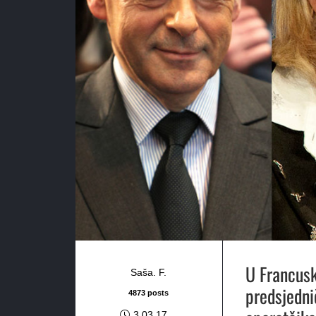
U Francusk
Saša. F.
predsjedni
4873 posts
3.03.17