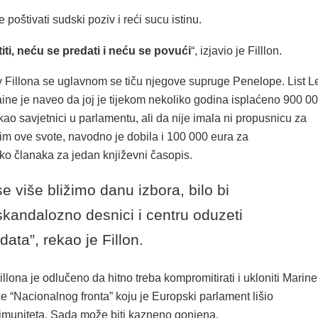
 poštivati sudski poziv i reći sucu istinu.
ti, neću se predati i neću se povući
“, izjavio je Filllon.
v Fillona se uglavnom se tiču njegove supruge Penelope. List L
ne je naveo da joj je tijekom nekoliko godina isplaćeno 900 0
kao savjetnici u parlamentu, ali da nije imala ni propusnicu za
im ove svote, navodno je dobila i 100 000 eura za
ko članaka za jedan književni časopis.
se više bližimo danu izbora, bilo bi
skandalozno desnici i centru oduzeti
data”, rekao je Fillon.
llona je odlučeno da hitno treba kompromitirati i ukloniti Marine
e “Nacionalnog fronta” koju je Europski parlament lišio
imuniteta. Sada može biti kazneno gonjena.