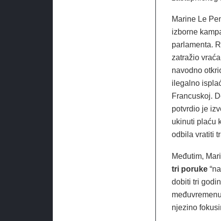
Marine Le Pen
izborne kampa
parlamenta. R
zatražio vraća
navodno otkrio
ilegalno ispla
Francuskoj. Do
potvrdio je iz
ukinuti plaću 
odbila vratiti 
Međutim, Mari
tri poruke
“na
dobiti tri god
međuvremenu j
njezino fokus