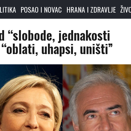
LITIKA
POSAO I NOVAC
HRANA I ZDRAVLJE
ŽIV
d “slobode, jednakosti
 “oblati, uhapsi, uništi”