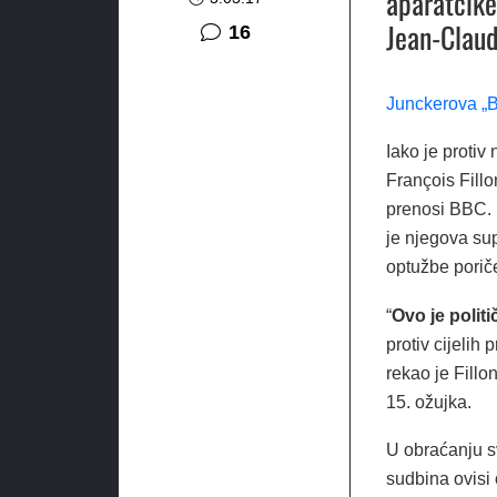
aparatčike
Jean-Claud
komentara
16
Junckerova „Bi
Iako je protiv
François Fillon
prenosi BBC. 
je njegova sup
optužbe porič
“
Ovo je politi
protiv cijelih 
rekao je Fillo
15. ožujka.
U obraćanju s
sudbina ovisi