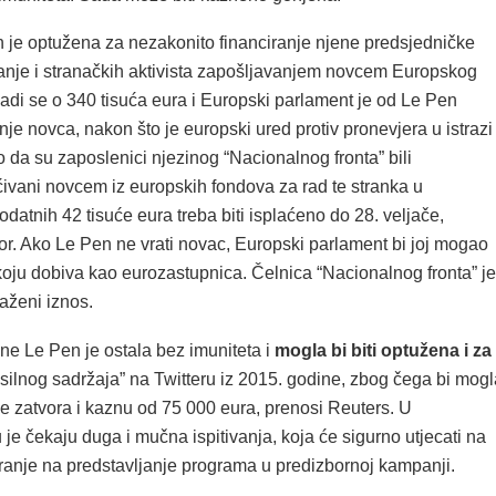
 je optužena za nezakonito financiranje njene predsjedničke
nje i stranačkih aktivista zapošljavanjem novcem Europskog
adi se o 340 tisuća eura i Europski parlament je od Le Pen
nje novca, nakon što je europski ured protiv pronevjera u istrazi
 da su zaposlenici njezinog “Nacionalnog fronta” bili
ćivani novcem iz europskih fondova za rad te stranka u
datnih 42 tisuće eura treba biti isplaćeno do 28. veljače,
vor. Ako Le Pen ne vrati novac, Europski parlament bi joj mogao
koju dobiva kao eurozastupnica. Čelnica “Nacionalnog fronta” je
traženi iznos.
ne Le Pen je ostala bez imuniteta i
mogla bi biti optužena i za
silnog sadržaja” na Twitteru iz 2015. godine, zbog čega bi mogl
ine zatvora i kaznu od 75 000 eura, prenosi Reuters. U
e čekaju duga i mučna ispitivanja, koja će sigurno utjecati na
iranje na predstavljanje programa u predizbornoj kampanji.