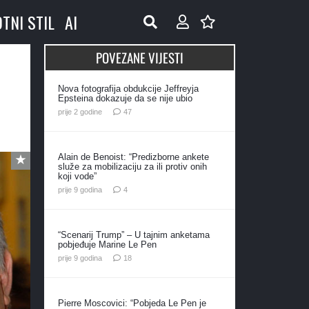
OTNI STIL
AI
POVEZANE VIJESTI
Nova fotografija obdukcije Jeffreyja
Epsteina dokazuje da se nije ubio
komentara
prije 2 godine
47
Alain de Benoist: “Predizborne ankete
služe za mobilizaciju za ili protiv onih
koji vode”
komentara
prije 9 godina
4
“Scenarij Trump” – U tajnim anketama
pobjeđuje Marine Le Pen
komentara
prije 9 godina
18
Pierre Moscovici: “Pobjeda Le Pen je