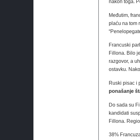
nakon toga. Po
Međutim, fran
plaću na tom r
“Penelopegate
Francuski par
Fillona. Bilo 
razgovor, a uh
ostavku. Nako
Ruski pisac i 
ponašanje šta
Do sada su Fil
kandidati sus
Fillona. Regio
38% Francuza s