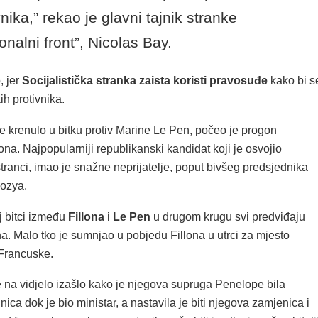
vnika,” rekao je glavni tajnik stranke
onalni front”, Nicolas Bay.
, jer
Socijalistička stranka zaista koristi pravosuđe
kako bi s
kih protivnika.
e krenulo u bitku protiv Marine Le Pen, počeo je progon
ona. Najpopularniji republikanski kandidat koji je osvojio
tranci, imao je snažne neprijatelje, poput bivšeg predsjednika
ozya.
j bitci između
Fillona
i
Le Pen
u drugom krugu svi predviđaju
a. Malo tko je sumnjao u pobjedu Fillona u utrci za mjesto
Francuske.
 na vidjelo izašlo kako je njegova supruga Penelope bila
ica dok je bio ministar, a nastavila je biti njegova zamjenica i