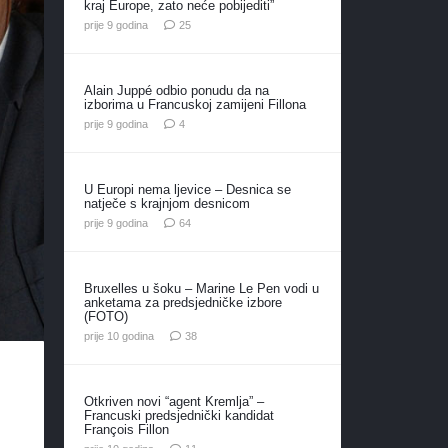
kraj Europe, zato neće pobijediti”
komentara
prije 9 godina
25
Alain Juppé odbio ponudu da na
izborima u Francuskoj zamijeni Fillona
komentara
prije 9 godina
4
U Europi nema ljevice – Desnica se
natječe s krajnjom desnicom
komentara
prije 9 godina
64
Bruxelles u šoku – Marine Le Pen vodi u
anketama za predsjedničke izbore
(FOTO)
komentara
prije 10 godina
38
Otkriven novi “agent Kremlja” –
Francuski predsjednički kandidat
François Fillon
komentara