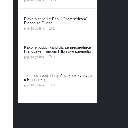
prije 10 godina
11
Frexit Marine Le Pen ili “thatcherizam”
Francoisa Fillona
komentara
prije 10 godina
2
Kako je budući kandidat za predsjednika
Francuske François Fillon sve iznenadio
a
prije 10 godina
0
Trumpova pobjeda ojačala konzervativce
u Francuskoj
prije 10 godina
0