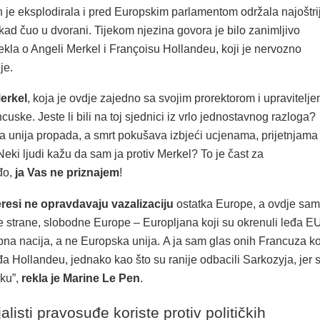
 je eksplodirala i pred Europskim parlamentom održala najoštrij
ikad čuo u dvorani. Tijekom njezina govora je bilo zanimljivo
 rekla o Angeli Merkel i Françoisu Hollandeu, koji je nervozno
je.
erkel
, koja je ovdje zajedno sa svojim prorektorom i upravitelj
cuske. Jeste li bili na toj sjednici iz vrlo jednostavnog razloga?
 unija propada, a smrt pokušava izbjeći ucjenama, prijetnjama 
eki ljudi kažu da sam ja protiv Merkel? To je čast za
đo,
ja Vas ne priznajem
!
resi ne opravdavaju vazalizaciju
ostatka Europe, a ovdje sam
e strane, slobodne Europe – Europljana koji su okrenuli leđa EU
ebna nacija, a ne Europska unija. A ja sam glas onih Francuza ko
đa Hollandeu, jednako kao što su ranije odbacili Sarkozyja, jer 
sku”,
rekla je Marine Le Pen
.
jalisti pravosuđe koriste protiv političkih