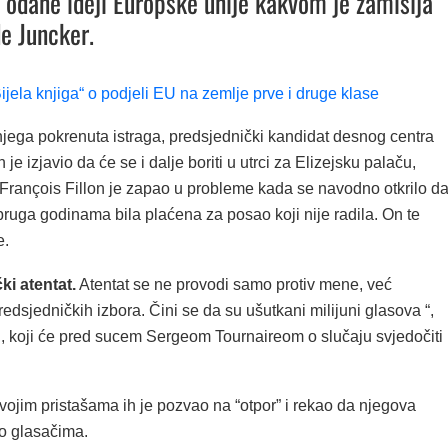
 odane ideji Europske unije kakvom je zamišlja
e Juncker.
jela knjiga“ o podjeli EU na zemlje prve i druge klase
 njega pokrenuta istraga, predsjednički kandidat desnog centra
 je izjavio da će se i dalje boriti u utrci za Elizejsku palaču,
François Fillon je zapao u probleme kada se navodno otkrilo d
ruga godinama bila plaćena za posao koji nije radila. On te
e.
čki atentat.
Atentat se ne provodi samo protiv mene, već
predsjedničkih izbora. Čini se da su ušutkani milijuni glasova “,
n, koji će pred sucem Sergeom Tournaireom o slučaju svjedočiti
vojim pristašama ih je pozvao na “otpor” i rekao da njegova
 o glasačima.