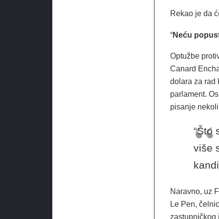
Rekao je da će
“
Neću popusti
Optužbe proti
Canard Enchai
dolara za rad 
parlament. Os
pisanje nekoli
“Što 
više 
kandi
Naravno, uz Fi
Le Pen, čelnic
zastupničkog 