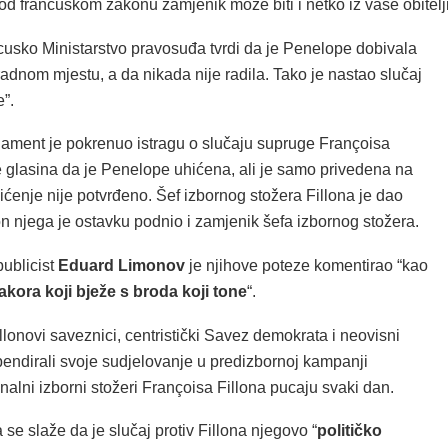
d francuskom zakonu zamjenik može biti i netko iz vaše obitelji
cusko Ministarstvo pravosuđa tvrdi da je Penelope dobivala
adnom mjestu, a da nikada nije radila. Tako je nastao slučaj
”.
lament je pokrenuo istragu o slučaju supruge Françoisa
je glasina da je Penelope uhićena, ali je samo privedena na
ićenje nije potvrđeno. Šef izbornog stožera Fillona je dao
n njega je ostavku podnio i zamjenik šefa izbornog stožera.
publicist
Eduard Limonov
je njihove poteze komentirao “kao
kora koji bježe s broda koji tone
“.
lonovi saveznici, centristički Savez demokrata i neovisni
pendirali svoje sudjelovanje u predizbornoj kampanji
nalni izborni stožeri Françoisa Fillona pucaju svaki dan.
e slaže da je slučaj protiv Fillona njegovo “
političko