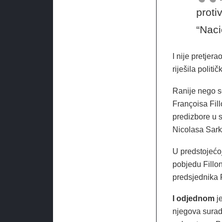
proti
“Naci
I nije pretjerao
riješila politič
Ranije nego s
Françoisa Fill
predizbore u s
Nicolasa Sark
U predstojećo
pobjedu Fillon
predsjednika 
I odjednom
je
njegova suradn