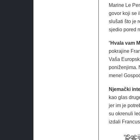
Marine Le Pen
govor koji se 
slušati što je
sjedio pored n
“
Hvala vam M
pokrajine Fran
Vaša Europska
poniženjima. N
mene! Gospo
Njemački inte
kao glas drug
jer im je potr
su okrenuli le
izdali Francu
“Soci