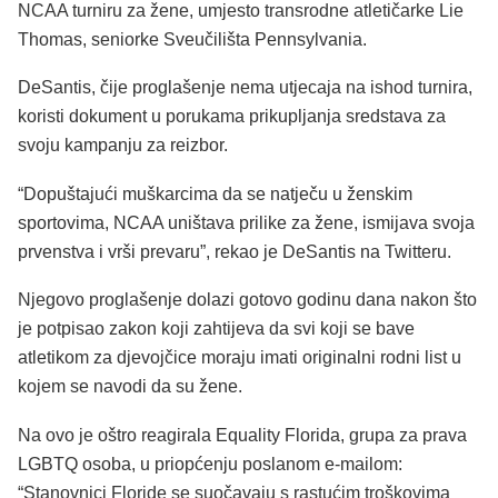
NCAA turniru za žene, umjesto transrodne atletičarke Lie
Thomas, seniorke Sveučilišta Pennsylvania.
DeSantis, čije proglašenje nema utjecaja na ishod turnira,
koristi dokument u porukama prikupljanja sredstava za
svoju kampanju za reizbor.
“Dopuštajući muškarcima da se natječu u ženskim
sportovima, NCAA uništava prilike za žene, ismijava svoja
prvenstva i vrši prevaru”, rekao je DeSantis na Twitteru.
Njegovo proglašenje dolazi gotovo godinu dana nakon što
je potpisao zakon koji zahtijeva da svi koji se bave
atletikom za djevojčice moraju imati originalni rodni list u
kojem se navodi da su žene.
Na ovo je oštro reagirala Equality Florida, grupa za prava
LGBTQ osoba, u priopćenju poslanom e-mailom:
“Stanovnici Floride se suočavaju s rastućim troškovima