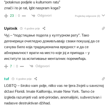
“potaknuo podjele u kulturnom ratu”
znači i to je rat, lgbt naspram koga?
Odgovori
23
0
Pogledaj odgovore
(3)
Upitnik
4 godine prije
Чуј – “подстицање подела у културном рату”. Тако
дегенерици
очигледно
доживљавају сваки покушај да се
сачува било која традиционална вредност и да се
абнормалност врати на место које јој и припада – у
институте за испитивање менталних поремећаја.
Odgovori
7
0
tuf
4 godine prije
LGBTQ – široko vam polje, nitko vas ne tjera živjeti u saveznoj
državi Floridi. Imate Kaliforniju, imate New York. Tamo će
izgleda razumjeti vaš anti-prirodan, anomalijski, subverzivan i
nadasve destruktivan džihad.