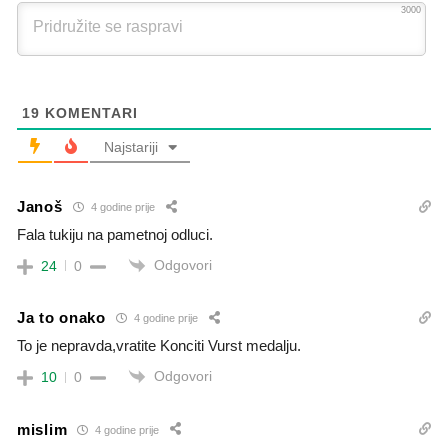
3000
19
KOMENTARI
Najstariji
Janoš
4 godine prije
Fala tukiju na pametnoj odluci.
Odgovori
24
0
Ja to onako
4 godine prije
To je nepravda,vratite Konciti Vurst medalju.
Odgovori
10
0
mislim
4 godine prije