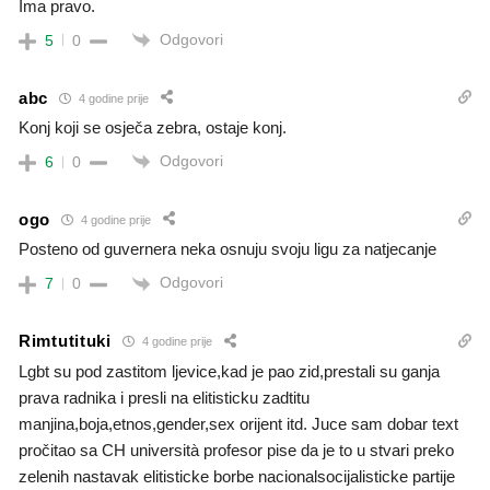
Ima pravo.
Odgovori
5
0
abc
4 godine prije
Konj koji se osječa zebra, ostaje konj.
Odgovori
6
0
ogo
4 godine prije
Posteno od guvernera neka osnuju svoju ligu za natjecanje
Odgovori
7
0
Rimtutituki
4 godine prije
Lgbt su pod zastitom ljevice,kad je pao zid,prestali su ganja
prava radnika i presli na elitisticku zadtitu
manjina,boja,etnos,gender,sex orijent itd. Juce sam dobar text
pročitao sa CH università profesor pise da je to u stvari preko
zelenih nastavak elitisticke borbe nacionalsocijalisticke partije