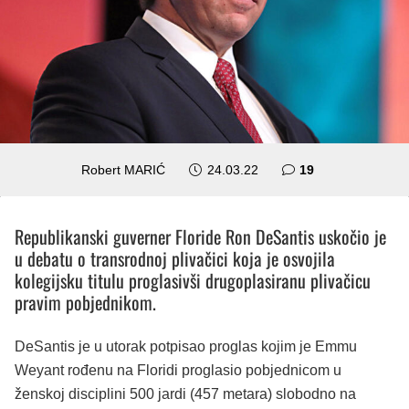
komentara
Robert MARIĆ
24.03.22
19
Republikanski guverner Floride Ron DeSantis uskočio je
u debatu o transrodnoj plivačici koja je osvojila
kolegijsku titulu proglasivši drugoplasiranu plivačicu
pravim pobjednikom.
DeSantis je u utorak potpisao proglas kojim je Emmu
Weyant rođenu na Floridi proglasio pobjednicom u
ženskoj disciplini 500 jardi (457 metara) slobodno na