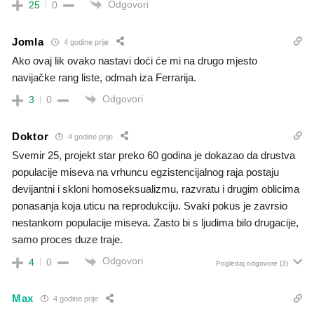
Odgovori
25
0
Jomla
4 godine prije
Ako ovaj lik ovako nastavi doći će mi na drugo mjesto
navijačke rang liste, odmah iza Ferrarija.
Odgovori
3
0
Doktor
4 godine prije
Svemir 25, projekt star preko 60 godina je dokazao da drustva
populacije miseva na vrhuncu egzistencijalnog raja postaju
devijantni i skloni homoseksualizmu, razvratu i drugim oblicima
ponasanja koja uticu na reprodukciju. Svaki pokus je zavrsio
nestankom populacije miseva. Zasto bi s ljudima bilo drugacije,
samo proces duze traje.
Odgovori
4
0
Pogledaj odgovore
(3)
Max
4 godine prije