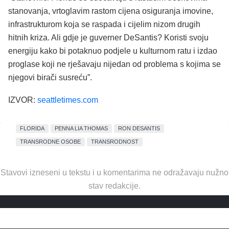
stanovanja, vrtoglavim rastom cijena osiguranja imovine,
infrastrukturom koja se raspada i cijelim nizom drugih
hitnih kriza. Ali gdje je guverner DeSantis? Koristi svoju
energiju kako bi potaknuo podjele u kulturnom ratu i izdao
proglase koji ne rješavaju nijedan od problema s kojima se
njegovi birači susreću”.
IZVOR:
seattletimes.com
FLORIDA
PENNA LIA THOMAS
RON DESANTIS
TRANSRODNE OSOBE
TRANSRODNOST
Stavovi izneseni u tekstu i u komentarima ne odražavaju nužno
stav redakcije.