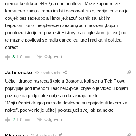
njemacke ili kraceNSP,da one adolfove. Mrze zapad,mrze
konsumerizam,ali mora im biti nadohvat ruke,teorija im je da je
covjek bez rade,spola i istorije,kazu” putnik sa lakšim
bagazom” ono” neopterecen sexom,room,novcem,bojom i
pogotovu istorijom( povijesti History, na engleskom je text) od
te mrznje povijesti se radja cancel culture i radikalni political
corect
Odgovori
3
0
Ja to onako
4 godine prije
Učitelj drugog razreda škole u Bostonu, koji se na Tick Flowu
pojavljuje pod imenom Teacher.Spice, objavio je video u kojem
priznaje da je dječake natjerao da lakiraju nokte.
“Moji učenici drugog razreda doslovno su opsjednuti lakom za
nokte”, pocrvenio je učitelj pokazujući svoj lak za nokte.
Odgovori
2
0
Kleopatra
4 godine prije