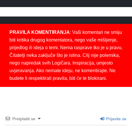
PRAVILA KOMENTIRANJA
: Vaši komentari ne smiju
biti kritika drugog komentatora, nego vaše mišljenje,
prijedlog ili ideja o temi. Nema rasprave tko je u pravu.
Čitatelji neka zaključe što je istina. Cilj nije polemika,
nego napredak svih Logičara. Inspiracija, umjesto
uvjeravanja. Ako nemate ideju, ne komentirajte. Ne
budete li respektirali pravila, biti će te blokirani.
Pretplatiti se
Prijavite se