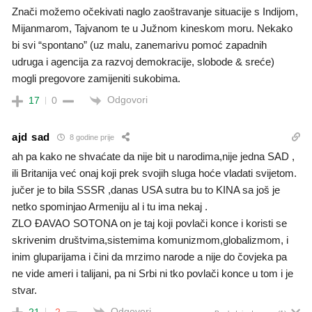
Znači možemo očekivati naglo zaoštravanje situacije s Indijom,
Mijanmarom, Tajvanom te u Južnom kineskom moru. Nekako
bi svi “spontano” (uz malu, zanemarivu pomoć zapadnih
udruga i agencija za razvoj demokracije, slobode & sreće)
mogli pregovore zamijeniti sukobima.
Odgovori
17
0
ajd sad
8 godine prije
ah pa kako ne shvaćate da nije bit u narodima,nije jedna SAD ,
ili Britanija već onaj koji prek svojih sluga hoće vladati svijetom.
jučer je to bila SSSR ,danas USA sutra bu to KINA sa još je
netko spominjao Armeniju al i tu ima nekaj .
ZLO ĐAVAO SOTONA on je taj koji povlači konce i koristi se
skrivenim društvima,sistemima komunizmom,globalizmom, i
inim gluparijama i čini da mrzimo narode a nije do čovjeka pa
ne vide ameri i talijani, pa ni Srbi ni tko povlači konce u tom i je
stvar.
Odgovori
21
-2