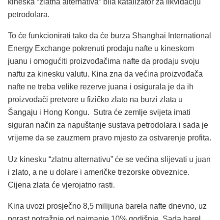
kineska “zlatna alternativa” bila katalizator za likvidaciju
petrodolara.
To će funkcionirati tako da će burza Shanghai International
Energy Exchange pokrenuti prodaju nafte u kineskom
juanu i omogućiti proizvođačima nafte da prodaju svoju
naftu za kinesku valutu. Kina zna da većina proizvođača
nafte ne treba velike rezerve juana i osigurala je da ih
proizvođači pretvore u fizičko zlato na burzi zlata u
Šangaju i Hong Kongu. Sutra će zemlje svijeta imati
siguran način za napuštanje sustava petrodolara i sada je
vrijeme da se zauzmem pravo mjesto za ostvarenje profita.
Uz kinesku “zlatnu alternativu” će se većina slijevati u juan
i zlato, a ne u dolare i američke trezorske obveznice.
Cijena zlata će vjerojatno rasti.
Kina uvozi prosječno 8,5 milijuna barela nafte dnevno, uz
porast potražnje od najmanje 10% godišnje. Sada barel