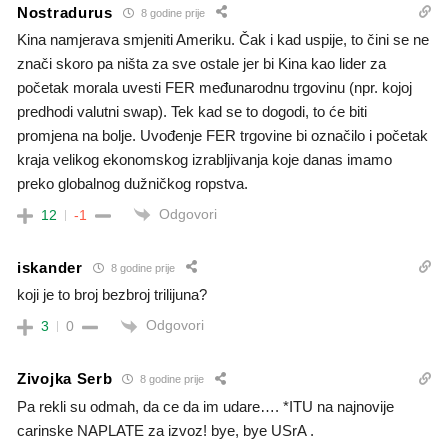
Nostradurus
8 godine prije
Kina namjerava smjeniti Ameriku. Čak i kad uspije, to čini se ne
znači skoro pa ništa za sve ostale jer bi Kina kao lider za
početak morala uvesti FER međunarodnu trgovinu (npr. kojoj
predhodi valutni swap). Tek kad se to dogodi, to će biti
promjena na bolje. Uvođenje FER trgovine bi označilo i početak
kraja velikog ekonomskog izrabljivanja koje danas imamo
preko globalnog dužničkog ropstva.
Odgovori
12
-1
iskander
8 godine prije
koji je to broj bezbroj trilijuna?
Odgovori
3
0
Zivojka Serb
8 godine prije
Pa rekli su odmah, da ce da im udare…. *ITU na najnovije
carinske NAPLATE za izvoz! bye, bye USrA .