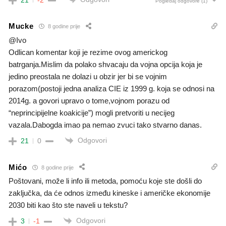
Pogledaj odgovore
(1)
Mucke
8 godine prije
@Ivo
Odlican komentar koji je rezime ovog americkog
batrganja.Mislim da polako shvacaju da vojna opcija koja je
jedino preostala ne dolazi u obzir jer bi se vojnim
porazom(postoji jedna analiza CIE iz 1999 g. koja se odnosi na
2014g. a govori upravo o tome,vojnom porazu od
“neprincipijelne koakicije”) mogli pretvoriti u necijeg
vazala.Dabogda imao pa nemao zvuci tako stvarno danas.
Odgovori
21
0
Mićo
8 godine prije
Poštovani, može li info ili metoda, pomoću koje ste došli do
zaključka, da će odnos između kineske i američke ekonomije
2030 biti kao što ste naveli u tekstu?
Odgovori
3
-1