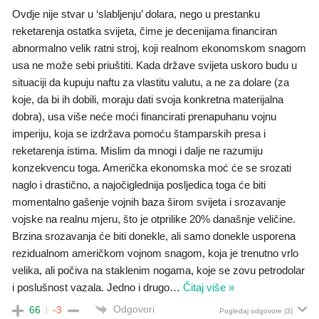
Ovdje nije stvar u ‘slabljenju’ dolara, nego u prestanku
reketarenja ostatka svijeta, čime je decenijama financiran
abnormalno velik ratni stroj, koji realnom ekonomskom snagom
usa ne može sebi priuštiti. Kada države svijeta uskoro budu u
situaciji da kupuju naftu za vlastitu valutu, a ne za dolare (za
koje, da bi ih dobili, moraju dati svoja konkretna materijalna
dobra), usa više neće moći financirati prenapuhanu vojnu
imperiju, koja se izdržava pomoću štamparskih presa i
reketarenja istima. Mislim da mnogi i dalje ne razumiju
konzekvencu toga. Američka ekonomska moć će se srozati
naglo i drastično, a najočiglednija posljedica toga će biti
momentalno gašenje vojnih baza širom svijeta i srozavanje
vojske na realnu mjeru, što je otprilike 20% današnje veličine.
Brzina srozavanja će biti donekle, ali samo donekle usporena
rezidualnom američkom vojnom snagom, koja je trenutno vrlo
velika, ali počiva na staklenim nogama, koje se zovu petrodolar
i poslušnost vazala. Jedno i drugo
…
Čitaj više »
Odgovori
66
-3
Pogledaj odgovore
(3)