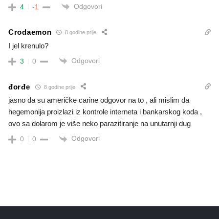
Odgovori
4
-1
Crodaemon
8 godine prije
I jel krenulo?
Odgovori
3
0
đorđe
8 godine prije
jasno da su američke carine odgovor na to , ali mislim da
hegemonija proizlazi iz kontrole interneta i bankarskog koda ,
ovo sa dolarom je više neko parazitiranje na unutarnji dug
Odgovori
0
0