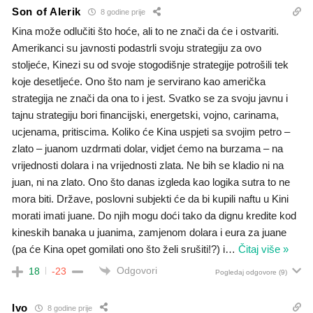
Son of Alerik
8 godine prije
Kina može odlučiti što hoće, ali to ne znači da će i ostvariti.
Amerikanci su javnosti podastrli svoju strategiju za ovo
stoljeće, Kinezi su od svoje stogodišnje strategije potrošili tek
koje desetljeće. Ono što nam je servirano kao američka
strategija ne znači da ona to i jest. Svatko se za svoju javnu i
tajnu strategiju bori financijski, energetski, vojno, carinama,
ucjenama, pritiscima. Koliko će Kina uspjeti sa svojim petro –
zlato – juanom uzdrmati dolar, vidjet ćemo na burzama – na
vrijednosti dolara i na vrijednosti zlata. Ne bih se kladio ni na
juan, ni na zlato. Ono što danas izgleda kao logika sutra to ne
mora biti. Države, poslovni subjekti će da bi kupili naftu u Kini
morati imati juane. Do njih mogu doći tako da dignu kredite kod
kineskih banaka u juanima, zamjenom dolara i eura za juane
(pa će Kina opet gomilati ono što želi srušiti!?) i
…
Čitaj više »
Odgovori
18
-23
Pogledaj odgovore
(9)
Ivo
8 godine prije