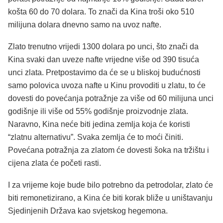
košta 60 do 70 dolara. To znači da Kina troši oko 510
milijuna dolara dnevno samo na uvoz nafte.
Zlato trenutno vrijedi 1300 dolara po unci, što znači da
Kina svaki dan uveze nafte vrijedne više od 390 tisuća
unci zlata. Pretpostavimo da će se u bliskoj budućnosti
samo polovica uvoza nafte u Kinu provoditi u zlatu, to će
dovesti do povećanja potražnje za više od 60 milijuna unci
godišnje ili više od 55% godišnje proizvodnje zlata.
Naravno, Kina neće biti jedina zemlja koja će koristi
“zlatnu alternativu”. Svaka zemlja će to moći činiti.
Povećana potražnja za zlatom će dovesti šoka na tržištu i
cijena zlata će početi rasti.
I za vrijeme koje bude bilo potrebno da petrodolar, zlato će
biti remonetizirano, a Kina će biti korak bliže u uništavanju
Sjedinjenih Država kao svjetskog hegemona.