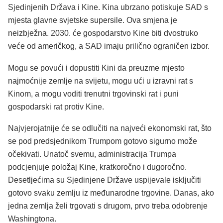
Sjedinjenih Država i Kine. Kina ubrzano potiskuje SAD s
mjesta glavne svjetske supersile. Ova smjena je
neizbježna. 2030. će gospodarstvo Kine biti dvostruko
veće od američkog, a SAD imaju prilično ograničen izbor.
Mogu se povući i dopustiti Kini da preuzme mjesto
najmoćnije zemlje na svijetu, mogu ući u izravni rat s
Kinom, a mogu voditi trenutni trgovinski rat i puni
gospodarski rat protiv Kine.
Najvjerojatnije će se odlučiti na najveći ekonomski rat, što
se pod predsjednikom Trumpom gotovo sigurno može
očekivati. Unatoč svemu, administracija Trumpa
podcjenjuje položaj Kine, kratkoročno i dugoročno.
Desetljećima su Sjedinjene Države uspijevale isključiti
gotovo svaku zemlju iz međunarodne trgovine. Danas, ako
jedna zemlja želi trgovati s drugom, prvo treba odobrenje
Washingtona.