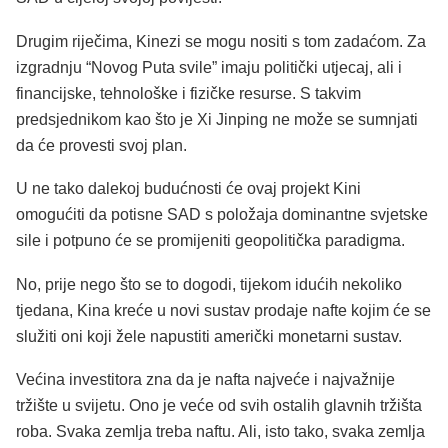
Drugim riječima, Kinezi se mogu nositi s tom zadaćom. Za
izgradnju “Novog Puta svile” imaju politički utjecaj, ali i
financijske, tehnološke i fizičke resurse. S takvim
predsjednikom kao što je Xi Jinping ne može se sumnjati
da će provesti svoj plan.
U ne tako dalekoj budućnosti će ovaj projekt Kini
omogućiti da potisne SAD s položaja dominantne svjetske
sile i potpuno će se promijeniti geopolitička paradigma.
No, prije nego što se to dogodi, tijekom idućih nekoliko
tjedana, Kina kreće u novi sustav prodaje nafte kojim će se
služiti oni koji žele napustiti američki monetarni sustav.
Većina investitora zna da je nafta najveće i najvažnije
tržište u svijetu. Ono je veće od svih ostalih glavnih tržišta
roba. Svaka zemlja treba naftu. Ali, isto tako, svaka zemlja