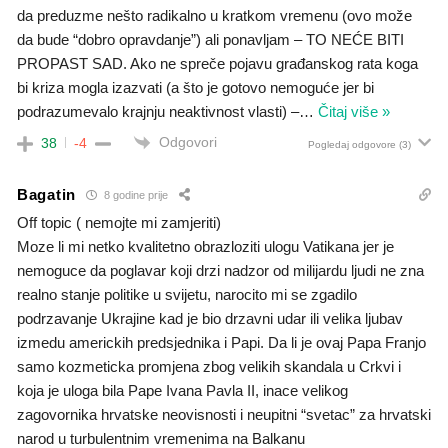
da preduzme nešto radikalno u kratkom vremenu (ovo može
da bude “dobro opravdanje”) ali ponavljam – TO NEĆE BITI
PROPAST SAD. Ako ne spreče pojavu građanskog rata koga
bi kriza mogla izazvati (a što je gotovo nemoguće jer bi
podrazumevalo krajnju neaktivnost vlasti) –
…
Čitaj više »
Odgovori
38
-4
Pogledaj odgovore
(3)
Bagatin
8 godine prije
Off topic ( nemojte mi zamjeriti)
Moze li mi netko kvalitetno obrazloziti ulogu Vatikana jer je
nemoguce da poglavar koji drzi nadzor od milijardu ljudi ne zna
realno stanje politike u svijetu, narocito mi se zgadilo
podrzavanje Ukrajine kad je bio drzavni udar ili velika ljubav
izmedu americkih predsjednika i Papi. Da li je ovaj Papa Franjo
samo kozmeticka promjena zbog velikih skandala u Crkvi i
koja je uloga bila Pape Ivana Pavla II, inace velikog
zagovornika hrvatske neovisnosti i neupitni “svetac” za hrvatski
narod u turbulentnim vremenima na Balkanu