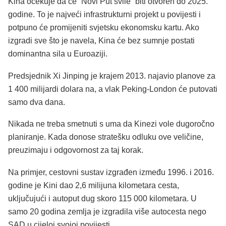
Kina očekuje da će “Novi Put svile” biti otvoren do 2025.
godine. To je najveći infrastrukturni projekt u povijesti i
potpuno će promijeniti svjetsku ekonomsku kartu. Ako
izgradi sve što je navela, Kina će bez sumnje postati
dominantna sila u Euroaziji.
Predsjednik Xi Jinping je krajem 2013. najavio planove za
1 400 milijardi dolara na, a vlak Peking-London će putovati
samo dva dana.
Nikada ne treba smetnuti s uma da Kinezi vole dugoročno
planiranje. Kada donose stratešku odluku ove veličine,
preuzimaju i odgovornost za taj korak.
Na primjer, cestovni sustav izgrađen između 1996. i 2016.
godine je Kini dao 2,6 milijuna kilometara cesta,
uključujući i autoput dug skoro 115 000 kilometara. U
samo 20 godina zemlja je izgradila više autocesta nego
SAD u cijeloj svojoj povijesti.