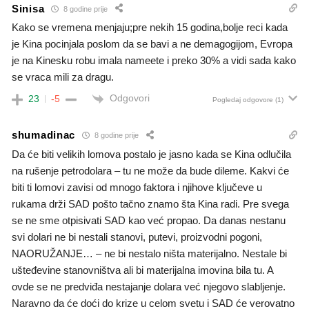
Sinisa
8 godine prije
Kako se vremena menjaju;pre nekih 15 godina,bolje reci kada
je Kina pocinjala poslom da se bavi a ne demagogijom, Evropa
je na Kinesku robu imala nameete i preko 30% a vidi sada kako
se vraca mili za dragu.
Odgovori
23
-5
Pogledaj odgovore
(1)
shumadinac
8 godine prije
Da će biti velikih lomova postalo je jasno kada se Kina odlučila
na rušenje petrodolara – tu ne može da bude dileme. Kakvi će
biti ti lomovi zavisi od mnogo faktora i njihove ključeve u
rukama drži SAD pošto tačno znamo šta Kina radi. Pre svega
se ne sme otpisivati SAD kao već propao. Da danas nestanu
svi dolari ne bi nestali stanovi, putevi, proizvodni pogoni,
NAORUŽANJE… – ne bi nestalo ništa materijalno. Nestale bi
ušteđevine stanovništva ali bi materijalna imovina bila tu. A
ovde se ne predviđa nestajanje dolara već njegovo slabljenje.
Naravno da će doći do krize u celom svetu i SAD će verovatno