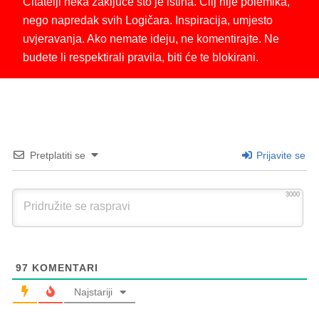
Čitatelji neka zaključe što je istina. Cilj nije polemika,
nego napredak svih Logičara. Inspiracija, umjesto
uvjeravanja. Ako nemate ideju, ne komentirajte. Ne
budete li respektirali pravila, biti će te blokirani.
Pretplatiti se
Prijavite se
3000
97
KOMENTARI
Najstariji