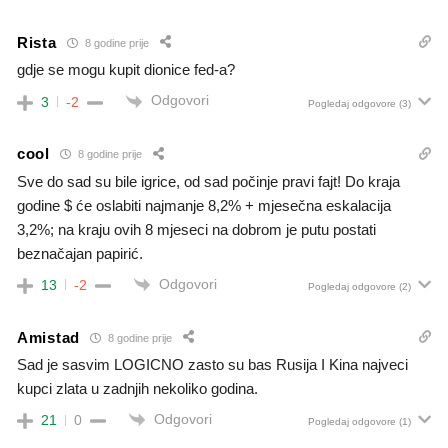
Rista
8 godine prije
gdje se mogu kupit dionice fed-a?
Odgovori
3
-2
Pogledaj odgovore
(3)
cool
8 godine prije
Sve do sad su bile igrice, od sad počinje pravi fajt! Do kraja
godine $ će oslabiti najmanje 8,2% + mjesečna eskalacija
3,2%; na kraju ovih 8 mjeseci na dobrom je putu postati
beznačajan papirić.
Odgovori
13
-2
Pogledaj odgovore
(2)
Amistad
8 godine prije
Sad je sasvim LOGICNO zasto su bas Rusija I Kina najveci
kupci zlata u zadnjih nekoliko godina.
Odgovori
21
0
Pogledaj odgovore
(1)