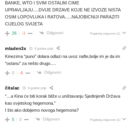
BANKE, WTO I SVIM OSTALIM CIME
UPRAVLJAJU….DVIJE DRZAVE KOJE NE IZVOZE NISTA
OSIM LOPOVLUKA I RATOVA…..NAJOBICNIJI PARAZITI
CIJELOG SVIJETA
Odgovori
26
-1
Pogledaj odgovore
(1)
mladen3x
8 godine prije
Kinezima “puno” dolara odlazi na uvoz nafte,bolje im je da im
“ostanu” za nešto drugo….
Odgovori
0
-6
čitalac
8 godine prije
“…a Kina će biti korak bliže u uništavanju Sjedinjenih Država
kao svjetskog hegemona.”
I što ako dobijemo novoga hegemona?
Odgovori
5
0
Pogledaj odgovore
(1)