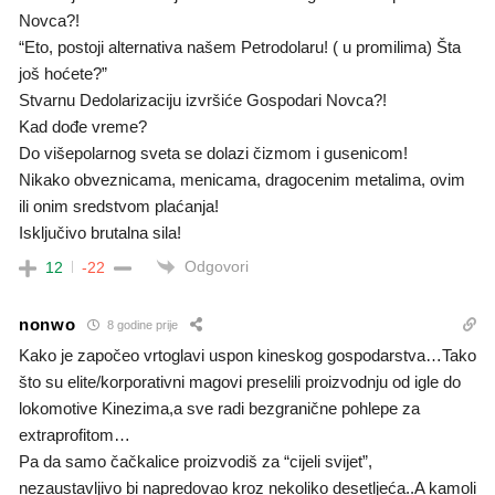
Novca?!
“Eto, postoji alternativa našem Petrodolaru! ( u promilima) Šta
još hoćete?”
Stvarnu Dedolarizaciju izvršiće Gospodari Novca?!
Kad dođe vreme?
Do višepolarnog sveta se dolazi čizmom i gusenicom!
Nikako obveznicama, menicama, dragocenim metalima, ovim
ili onim sredstvom plaćanja!
Isključivo brutalna sila!
Odgovori
12
-22
nonwo
8 godine prije
Kako je započeo vrtoglavi uspon kineskog gospodarstva…Tako
što su elite/korporativni magovi preselili proizvodnju od igle do
lokomotive Kinezima,a sve radi bezgranične pohlepe za
extraprofitom…
Pa da samo čačkalice proizvodiš za “cijeli svijet”,
nezaustavljivo bi napredovao kroz nekoliko desetljeća..A kamoli