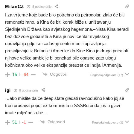
MilanCZ
8 godine prije
I za vrijeme koje bude bilo potrebno da petrodolar, zlato će biti
remonetizirano, a Kina će biti korak bliže u uništavanju
Sjedinjenih Država kao svjetskog hegemona.–Nista Kina neradi
bez dozvole globalista a Kina je novi centar svjetskog
upravljanja gdje se sadasnji centri moci i upravljanja
presaljavaju iz Britanije i Amerike do Kine.Kina je druga prica,ali
njihove velike ambicije bi ponekad bile opasne zato ulogu
kočnicara oko velike ekspanzije preuzet ce Indija i Armenija.
Odgovori
15
-64
Pogledaj odgovore
(17)
igi
8 godine prije
…ako mislite da će deep state gledati ravnodušno kako joj se
tron urušava poput ex komunista u SSSRu onda još u glavi
imate mlječne zube…
Odgovori
51
-1
Pogledaj odgovore
(3)