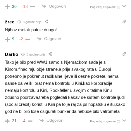
Odgovori
30
-18
Pogledaj odgovore
(9)
žrec
8 godine prije
Njihov metak putuje duugo!
Odgovori
9
-2
Darko
8 godine prije
Tako je bilo pred WW1 samo s Njemackom sada je s
Kinom,finaciraju obje strane,a prije svakog rata u Europi
potrebno je pokrenut radikalne lijeve ili desne pokrete, nema
sanse da veliki brat nema kontrolu u Kini,kao korporacije
nemaju kontrolu u Kini, Rockfeller u svojim citatima Kinu
zdusno podrzava,treba pogledati kakav se sistem kontrole ljudi
(social credit) koristi u Kini pa to je raj za psihopatsku elitu,kako
god ne bi bilo lose osigurati bunker da nebude bilo vatrometa
Odgovori
21
-4
Pogledaj odgovore
(5)