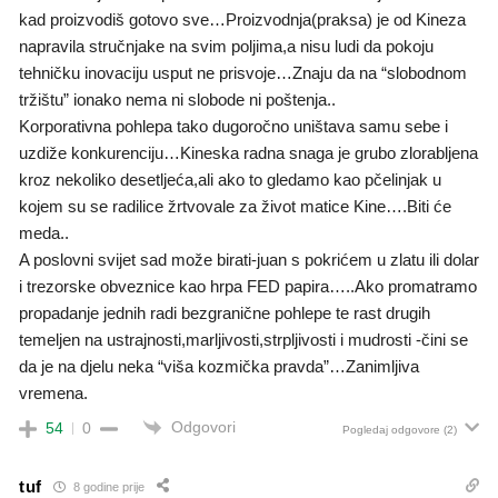
kad proizvodiš gotovo sve…Proizvodnja(praksa) je od Kineza
napravila stručnjake na svim poljima,a nisu ludi da pokoju
tehničku inovaciju usput ne prisvoje…Znaju da na “slobodnom
tržištu” ionako nema ni slobode ni poštenja..
Korporativna pohlepa tako dugoročno uništava samu sebe i
uzdiže konkurenciju…Kineska radna snaga je grubo zlorabljena
kroz nekoliko desetljeća,ali ako to gledamo kao pčelinjak u
kojem su se radilice žrtvovale za život matice Kine….Biti će
meda..
A poslovni svijet sad može birati-juan s pokrićem u zlatu ili dolar
i trezorske obveznice kao hrpa FED papira…..Ako promatramo
propadanje jednih radi bezgranične pohlepe te rast drugih
temeljen na ustrajnosti,marljivosti,strpljivosti i mudrosti -čini se
da je na djelu neka “viša kozmička pravda”…Zanimljiva
vremena.
Odgovori
54
0
Pogledaj odgovore
(2)
tuf
8 godine prije