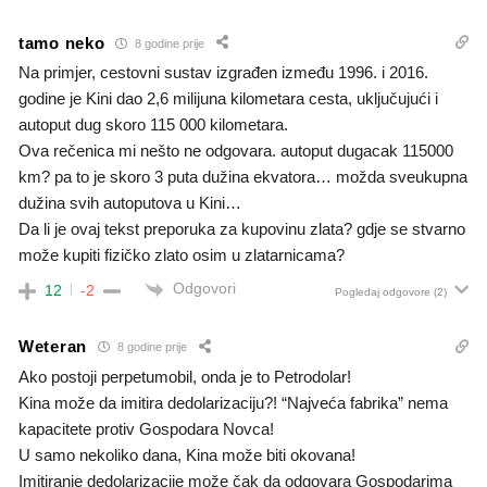
tamo neko
8 godine prije
Na primjer, cestovni sustav izgrađen između 1996. i 2016.
godine je Kini dao 2,6 milijuna kilometara cesta, uključujući i
autoput dug skoro 115 000 kilometara.
Ova rečenica mi nešto ne odgovara. autoput dugacak 115000
km? pa to je skoro 3 puta dužina ekvatora… možda sveukupna
dužina svih autoputova u Kini…
Da li je ovaj tekst preporuka za kupovinu zlata? gdje se stvarno
može kupiti fizičko zlato osim u zlatarnicama?
Odgovori
12
-2
Pogledaj odgovore
(2)
Weteran
8 godine prije
Ako postoji perpetumobil, onda je to Petrodolar!
Kina može da imitira dedolarizaciju?! “Najveća fabrika” nema
kapacitete protiv Gospodara Novca!
U samo nekoliko dana, Kina može biti okovana!
Imitiranje dedolarizacije može čak da odgovara Gospodarima