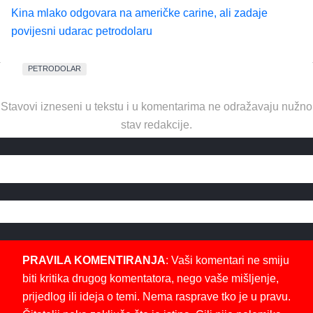
Kina mlako odgovara na američke carine, ali zadaje
povijesni udarac petrodolaru
PETRODOLAR
Stavovi izneseni u tekstu i u komentarima ne odražavaju nužno
stav redakcije.
PRAVILA KOMENTIRANJA
: Vaši komentari ne smiju
biti kritika drugog komentatora, nego vaše mišljenje,
prijedlog ili ideja o temi. Nema rasprave tko je u pravu.