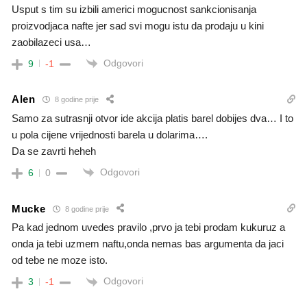
Usput s tim su izbili americi mogucnost sankcionisanja
proizvodjaca nafte jer sad svi mogu istu da prodaju u kini
zaobilazeci usa…
Odgovori
9
-1
Alen
8 godine prije
Samo za sutrasnji otvor ide akcija platis barel dobijes dva… I to
u pola cijene vrijednosti barela u dolarima….
Da se zavrti heheh
Odgovori
6
0
Mucke
8 godine prije
Pa kad jednom uvedes pravilo ,prvo ja tebi prodam kukuruz a
onda ja tebi uzmem naftu,onda nemas bas argumenta da jaci
od tebe ne moze isto.
Odgovori
3
-1