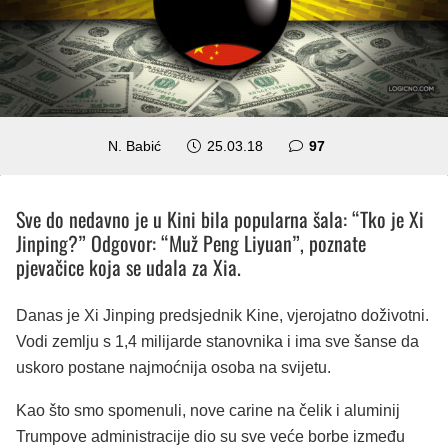
komentara
N. Babić
25.03.18
97
Sve do nedavno je u Kini bila popularna šala: “Tko je Xi
Jinping?” Odgovor: “Muž Peng Liyuan”, poznate
pjevačice koja se udala za Xia.
Danas je Xi Jinping predsjednik Kine, vjerojatno doživotni.
Vodi zemlju s 1,4 milijarde stanovnika i ima sve šanse da
uskoro postane najmoćnija osoba na svijetu.
Kao što smo spomenuli, nove carine na čelik i aluminij
Trumpove administracije dio su sve veće borbe između