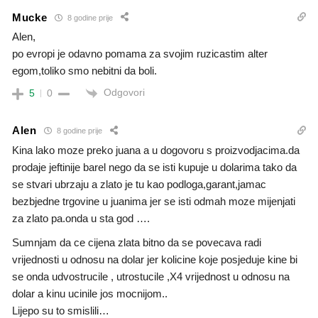
Mucke
8 godine prije
Alen,
po evropi je odavno pomama za svojim ruzicastim alter
egom,toliko smo nebitni da boli.
Odgovori
5
0
Alen
8 godine prije
Kina lako moze preko juana a u dogovoru s proizvodjacima.da
prodaje jeftinije barel nego da se isti kupuje u dolarima tako da
se stvari ubrzaju a zlato je tu kao podloga,garant,jamac
bezbjedne trgovine u juanima jer se isti odmah moze mijenjati
za zlato pa.onda u sta god ….
Sumnjam da ce cijena zlata bitno da se povecava radi
vrijednosti u odnosu na dolar jer kolicine koje posjeduje kine bi
se onda udvostrucile , utrostucile ,X4 vrijednost u odnosu na
dolar a kinu ucinile jos mocnijom..
Lijepo su to smislili…