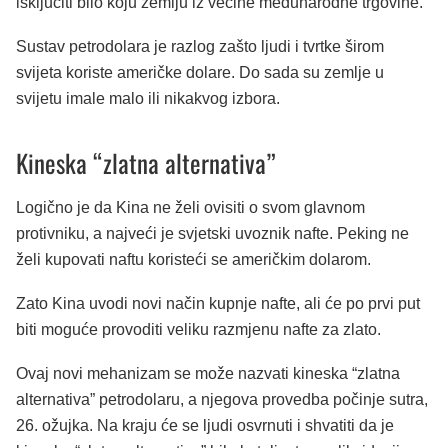
isključiti bilo koju zemlju iz većine međunarodne trgovine.
Sustav petrodolara je razlog zašto ljudi i tvrtke širom
svijeta koriste američke dolare. Do sada su zemlje u
svijetu imale malo ili nikakvog izbora.
Kineska “zlatna alternativa”
Logično je da Kina ne želi ovisiti o svom glavnom
protivniku, a najveći je svjetski uvoznik nafte. Peking ne
želi kupovati naftu koristeći se američkim dolarom.
Zato Kina uvodi novi način kupnje nafte, ali će po prvi put
biti moguće provoditi veliku razmjenu nafte za zlato.
Ovaj novi mehanizam se može nazvati kineska “zlatna
alternativa” petrodolaru, a njegova provedba počinje sutra,
26. ožujka. Na kraju će se ljudi osvrnuti i shvatiti da je