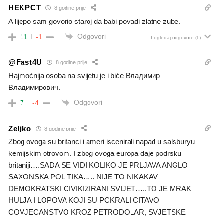
HEKPCT
8 godine prije
A lijepo sam govorio staroj da babi povadi zlatne zube.
Odgovori
11
-1
Pogledaj odgovore
(1)
@Fast4U
8 godine prije
Нajmoćnija osoba na svijetu je i biće Владимир
Владимирович.
Odgovori
7
-4
Zeljko
8 godine prije
Zbog ovoga su britanci i ameri iscenirali napad u salsburyu
kemijskim otrovom. I zbog ovoga europa daje podrsku
britaniji….SADA SE VIDI KOLIKO JE PRLJAVA ANGLO
SAXONSKA POLITIKA….. NIJE TO NIKAKAV
DEMOKRATSKI CIVIKIZIRANI SVIJET…..TO JE MRAK
HULJA I LOPOVA KOJI SU POKRALI CITAVO
COVJECANSTVO KROZ PETRODOLAR, SVJETSKE