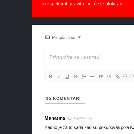
li respektirali pravila, biti će te blokirani.
Pretplatiti se
{}
[
15
KOMENTARI
Mahatma
4 godine prije
Kasno je za to sada kad su pokupovali pola Ka