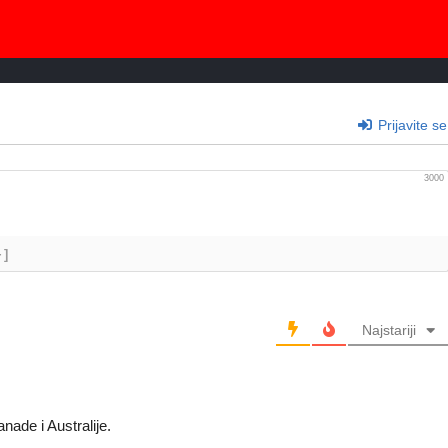
Prijavite se
3000
+]
Najstariji
nade i Australije.