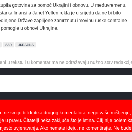
ikupila gotovina za pomoć Ukrajini i obnovu. U međuvremenu,
tarka finansija Janet Yellen rekla je u srijedu da ne bi bilo
edinjene Države zaplijene zamrznutu imovinu ruske centralne
 pomogle u obnovi Ukrajine.
SAD
UKRAJINA
eni u tekstu i u komentarima ne odražavaju nužno stav redakcij
ri ne smiju biti kritika drugog komentatora, nego vaše mišljenje,
je u pravu. Čitatelji neka zaključe što je istina. Cilj nije polemika
mjesto uvjeravanja. Ako nemate ideju, ne komentirajte. Ne bude