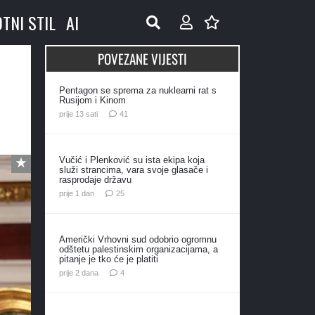
OTNI STIL
AI
POVEZANE VIJESTI
Pentagon se sprema za nuklearni rat s
Rusijom i Kinom
komentar
prije 13 sati
41
Vučić i Plenković su ista ekipa koja
služi strancima, vara svoje glasače i
rasprodaje državu
komentara
prije 1 dan
25
Američki Vrhovni sud odobrio ogromnu
odštetu palestinskim organizacijama, a
pitanje je tko će je platiti
komentara
prije 2 dana
4