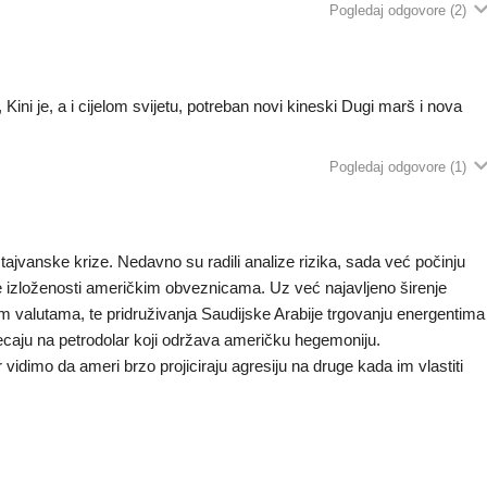
Pogledaj odgovore
(2)
, Kini je, a i cijelom svijetu, potreban novi kineski Dugi marš i nova
Pogledaj odgovore
(1)
tajvanske krize. Nedavno su radili analize rizika, sada već počinju
anje izloženosti američkim obveznicama. Uz već najavljeno širenje
im valutama, te pridruživanja Saudijske Arabije trgovanju energentima
ecaju na petrodolar koji održava američku hegemoniju.
idimo da ameri brzo projiciraju agresiju na druge kada im vlastiti