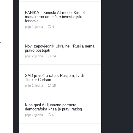
PANIKA – Kineski AI model Kimi 3
masakrirao američke investicijske
fondove
komentara
prije 2 tjedna
4
e
Novi zapovjednik Ukrajine: “Rusija nema
pravo postojati
komentara
prije 2 tjedna
14
SAD je već u ratu s Rusijom, tvrdi
Tucker Carlson
komentara
prije 2 tjedna
15
Kina gasi AI ljubavne partnere,
demografska kriza je pravi razlog
komentara
prije 2 tjedna
6