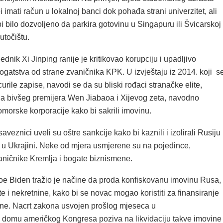
i imati račun u lokalnoj banci dok pohađa strani univerzitet, ali
 bi bilo dozvoljeno da parkira gotovinu u Singapuru ili Švicarskoj
utočištu.
ednik Xi Jinping ranije je kritikovao korupciju i upadljivo
ogatstva od strane zvaničnika KPK. U izvještaju iz 2014. koji s
urile zapise, navodi se da su bliski rođaci stranačke elite,
ina bivšeg premijera Wen Jiabaoa i Xijevog zeta, navodno
morske korporacije kako bi sakrili imovinu.
aveznici uveli su oštre sankcije kako bi kaznili i izolirali Rusiju
 u Ukrajini. Neke od mjera usmjerene su na pojedince,
vaničnike Kremlja i bogate biznismene.
oe Biden tražio je načine da proda konfiskovanu imovinu Rusa,
te i nekretnine, kako bi se novac mogao koristiti za finansiranje
ne. Nacrt zakona usvojen prošlog mjeseca u
domu američkog Kongresa poziva na likvidaciju takve imovine