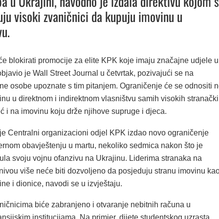
a u Ukrajini, navodno je izdala direktivu kojom 
ju visoki zvaničnici da kupuju imovinu u
vu.
će blokirati promocije za elite KPK koje imaju značajne udjele u
objavio je Wall Street Journal u četvrtak, pozivajući se na
ane osobe upoznate s tim pitanjem. Ograničenje će se odnositi 
nu u direktnom i indirektnom vlasništvu samih visokih stranačk
ć i na imovinu koju drže njihove supruge i djeca.
je Centralni organizacioni odjel KPK izdao novo ograničenje
ternom obavještenju u martu, nekoliko sedmica nakon što je
ula svoju vojnu ofanzivu na Ukrajinu. Liderima stranaka na
nivou više neće biti dozvoljeno da posjeduju stranu imovinu ka
ine i dionice, navodi se u izvještaju.
ničnicima biće zabranjeno i otvaranje nebitnih računa u
ansijskim institucijama. Na primjer, dijete studentskog uzrasta