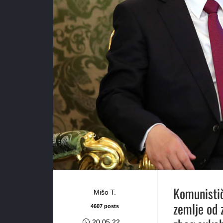
Komunistič
Mišo T.
zemlje od 
4607 posts
20.05.22