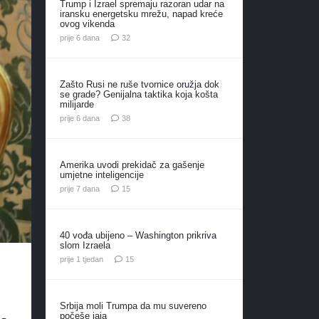
Trump i Izrael spremaju razoran udar na
iransku energetsku mrežu, napad kreće
ovog vikenda
komentara
prije 6 dana
32
Zašto Rusi ne ruše tvornice oružja dok
se grade? Genijalna taktika koja košta
milijarde
komentara
prije 6 dana
38
Amerika uvodi prekidač za gašenje
umjetne inteligencije
komentara
prije 7 dana
15
40 vođa ubijeno – Washington prikriva
slom Izraela
komentara
prije 1 tjedan
15
Srbija moli Trumpa da mu suvereno
počeše jaja