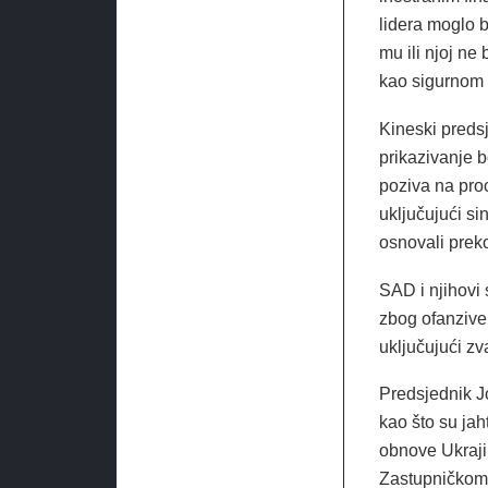
lidera moglo b
mu ili njoj ne
kao sigurnom 
Kineski predsj
prikazivanje b
poziva na proc
uključujući s
osnovali preko
SAD i njihovi s
zbog ofanzive
uključujući z
Predsjednik J
kao što su jah
obnove Ukraji
Zastupničkom 