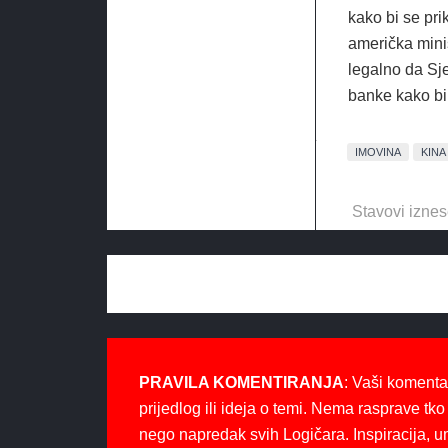
kako bi se pr
američka minis
legalno da Sj
banke kako bi
IMOVINA
KINA
Stavovi iznes
PRAVILA KOMENTIRANJA
: Vaši komenta
prijedlog ili ideja o temi. Nema rasprave tko 
nego napredak svih Logičara. Inspiracija, u