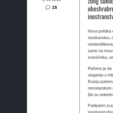
zbog sukob
obeshrabru
komentara
15
inostranst
Nova politika 
inostranstvu, 
neidentifikov
samo na imovi
zvaničnika, ve
Rečeno je da 
ulaganja u in
Rusija pokren
ministarskom 
što su nekretn
Partijskim zva
inostranim fin