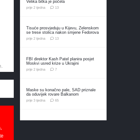
Velika bitka je počela
komentara
prije 2 tjedna
13
Tisuće prosvjeduju u Kijevu, Zelenskom
se trese stolica nakon smjene Fedorova
komentara
prije 2 tjedna
13
FBI direktor Kash Patel planira posjet
Moskvi usred krize u Ukrajini
e.
komentara
prije 2 tjedna
7
Maske su konačno pale, SAD priznale
da oduvijek rovare Balkanom
komentara
prije 3 tjedna
65
,
te