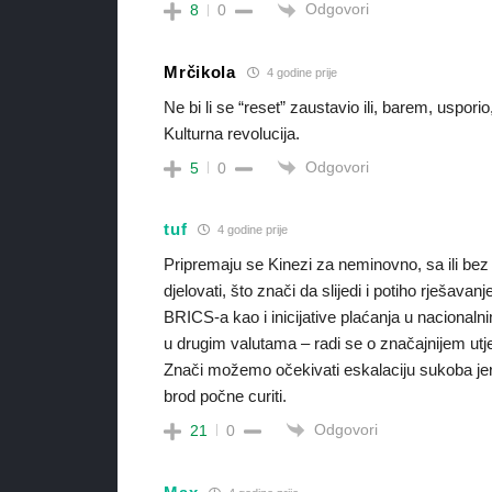
Odgovori
8
0
Mrčikola
4 godine prije
Ne bi li se “reset” zaustavio ili, barem, usporio
Kulturna revolucija.
Odgovori
5
0
tuf
4 godine prije
Pripremaju se Kinezi za neminovno, sa ili bez 
djelovati, što znači da slijedi i potiho rješav
BRICS-a kao i inicijative plaćanja u nacionaln
u drugim valutama – radi se o značajnijem utj
Znači možemo očekivati eskalaciju sukoba jer v
brod počne curiti.
Odgovori
21
0