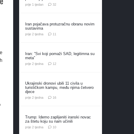
se
komentara
prije 1 tjedan
32
Iran pojačava protuzračnu obranu novim
sustavima
komentara
prije 2 tjedna
11
ne
Iran: “Svi koji pomaži SAD, legitimna su
meta”
ih
komentara
prije 2 tjedna
12
Ukrajinski dronovi ubili 11 civila u
turističkom kampu, među njima četvero
djece
komentara
prije 2 tjedna
16
o
Trump: Idemo zaplijeniti iranski novac
za štetu koju su nam učinili
komentara
prije 2 tjedna
10