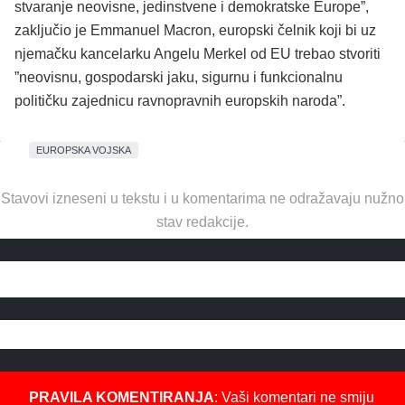
stvaranje neovisne, jedinstvene i demokratske Europe”,
zaključio je Emmanuel Macron, europski čelnik koji bi uz
njemačku kancelarku Angelu Merkel od EU trebao stvoriti
”neovisnu, gospodarski jaku, sigurnu i funkcionalnu
političku zajednicu ravnopravnih europskih naroda”.
EUROPSKA VOJSKA
Stavovi izneseni u tekstu i u komentarima ne odražavaju nužno
stav redakcije.
PRAVILA KOMENTIRANJA
: Vaši komentari ne smiju