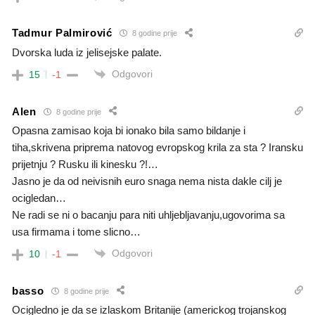
Tadmur Palmirović
8 godine prije
Dvorska luda iz jelisejske palate.
Odgovori
15
-1
Alen
8 godine prije
Opasna zamisao koja bi ionako bila samo bildanje i
tiha,skrivena priprema natovog evropskog krila za sta ? Iransku
prijetnju ? Rusku ili kinesku ?!…
Jasno je da od neivisnih euro snaga nema nista dakle cilj je
ocigledan…
Ne radi se ni o bacanju para niti uhljebljavanju,ugovorima sa
usa firmama i tome slicno…
Odgovori
10
-1
basso
8 godine prije
Ocigledno je da se izlaskom Britanije (americkog trojanskog