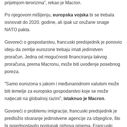
prijetnjom terorizma”, rekao je Macron.
Po njegovom mišljenju,
europska vojska
bi se trebala
osnovati do 2020. godine, ali ipak uz oružane snage
NATO pakta.
Govoreći o gospodarstvu, francuski predsjednik je ponovio
ideju da zemlje eurozone trebaju imati jedinstven
proračun. Jedna od mogućnosti financiranja takvog
proračuna, prema Macronu, može biti uvođenje posebnog
poreza.
”Samo eurozona s jakom i međunarodnom valutom može
biti temelje za europsko gospodarstvo koje se može
natjecati na globalnoj razini”,
istaknuo je Macron
.
Govoreći o problemu imigracije, francuski predsjednik je
predložio stvaranje jedinstvene agencije za izbjeglice, što
bi pojednostavilo postupak njihova prijema. Francuski