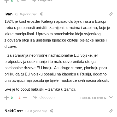
Odgovori
8
0
Ivan
8 godine prije
1924. je kosherozder Kalergi napisao da bijelu rasu u Europi
treba u potpunosti unistiti i zamijeniti crncima i arapima, koje je
lakse manipulirati. Upravo ta sotonisticka ideja svjetskog
zidovstva stoji iza unistenja bjelacke obitelji, bjelacke nacije i
drzave.
I iza stvaranja neprirodne nadnacionalne EU vojske, jer
pretpostavlja oduzimanje i to malo suvereniteta sto ga
nacionalne drzave EU imaju. A s druge strane, planiraju prvu
priliku da tu EU vojsku posalju na klaonicu u Rusiju, dodatno
unistavajuci najsposobnije bijele muskarce svih nacionalnosti.
Sve je to poput babuski – zamka u zamci.
Odgovori
5
-2
Pogledaj odgovore
(2)
NekiGost
8 godine prije