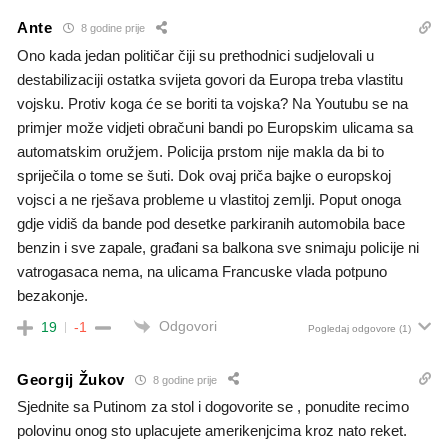
Ante
8 godine prije
Ono kada jedan političar čiji su prethodnici sudjelovali u
destabilizaciji ostatka svijeta govori da Europa treba vlastitu
vojsku. Protiv koga će se boriti ta vojska? Na Youtubu se na
primjer može vidjeti obračuni bandi po Europskim ulicama sa
automatskim oružjem. Policija prstom nije makla da bi to
spriječila o tome se šuti. Dok ovaj priča bajke o europskoj
vojsci a ne rješava probleme u vlastitoj zemlji. Poput onoga
gdje vidiš da bande pod desetke parkiranih automobila bace
benzin i sve zapale, građani sa balkona sve snimaju policije ni
vatrogasaca nema, na ulicama Francuske vlada potpuno
bezakonje.
Odgovori
19
-1
Pogledaj odgovore
(1)
Georgij Žukov
8 godine prije
Sjednite sa Putinom za stol i dogovorite se , ponudite recimo
polovinu onog sto uplacujete amerikenjcima kroz nato reket.