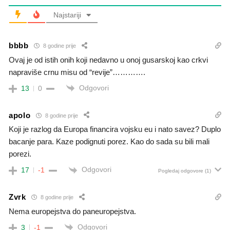
Najstariji
bbbb
8 godine prije
Ovaj je od istih onih koji nedavno u onoj gusarskoj kao crkvi
napraviše crnu misu od “revije”………….
Odgovori
13
0
apolo
8 godine prije
Koji je razlog da Europa financira vojsku eu i nato savez? Duplo
bacanje para. Kaze podignuti porez. Kao do sada su bili mali
porezi.
Odgovori
17
-1
Pogledaj odgovore
(1)
Zvrk
8 godine prije
Nema europejstva do paneuropejstva.
Odgovori
3
-1