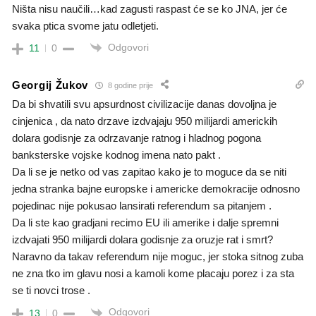
Ništa nisu naučili…kad zagusti raspast će se ko JNA, jer će
svaka ptica svome jatu odletjeti.
Odgovori
11
0
Georgij Žukov
8 godine prije
Da bi shvatili svu apsurdnost civilizacije danas dovoljna je
cinjenica , da nato drzave izdvajaju 950 milijardi americkih
dolara godisnje za odrzavanje ratnog i hladnog pogona
banksterske vojske kodnog imena nato pakt .
Da li se je netko od vas zapitao kako je to moguce da se niti
jedna stranka bajne europske i americke demokracije odnosno
pojedinac nije pokusao lansirati referendum sa pitanjem .
Da li ste kao gradjani recimo EU ili amerike i dalje spremni
izdvajati 950 milijardi dolara godisnje za oruzje rat i smrt?
Naravno da takav referendum nije moguc, jer stoka sitnog zuba
ne zna tko im glavu nosi a kamoli kome placaju porez i za sta
se ti novci trose .
Odgovori
13
0