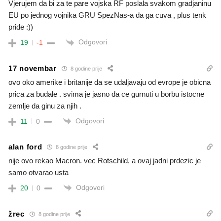
Vjerujem da bi za te pare vojska RF poslala svakom gradjaninu
EU po jednog vojnika GRU SpezNas-a da ga cuva , plus tenk
pride :))
Odgovori
19
-1
17 novembar
8 godine prije
ovo oko amerike i britanije da se udaljavaju od evrope je obicna
prica za budale . svima je jasno da ce gurnuti u borbu istocne
zemlje da ginu za njih .
Odgovori
11
0
alan ford
8 godine prije
nije ovo rekao Macron. vec Rotschild, a ovaj jadni prdezic je
samo otvarao usta
Odgovori
20
0
žrec
8 godine prije