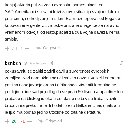
konja) otvorio put za vecu evropsku samostalnost od
SAD.Amerikanci su sami krivi za ovu situaciju svojim stalnim
pritiscima, i odredjivanjem s kim EU moze trgovati,od koga ce
kupovati energente…Evropske oruzane snage ce se naravno
vremenom odvojiti od Nato,placati za dva vojna saveza nema
smisla.
Odgovori
7
-4
bcnbcn
8 godine prije
pokusavaju se zabiti zadnji cavli u suverenost evropskih
zemljica. Kad nam ukinu odlucivanje o novcu, vojsci i nametnu
prisilno naseljavanje arapa i afrikanaca, vise niti formalno ne
postojimo. ide sad prijedlog da se prvih 50 tisuca arapa direktno
prebace sa bliskog istoka u eu, da se ne bi vise trebali voziti
brodovima preko mora ili hodati preko Balkana…nacionalizam
je ljudima postao jedino utociste od totalne diktature.
Odgovori
26
-1