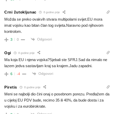
Crni žutokljunac
8 godine prije
Možda se preko ovakvih stvara multipolarni svijet.EU mora
imat vojsku kao bitan član tog svijeta.Naravno pod njihovom
kontrolom.
Odgovori
3
0
Ogi
8 godine prije
Ma koja EU i njena vojska?Sjebali ste SFRJ.Sad da nimalo ne
lazem jedva sastavljam kraj sa krajem.Jadu zapadni.
Odgovori
6
-4
Piretis
8 godine prije
Meni se najbolji dio čini onaj o posebnom porezu. Predlažem da
u cijeloj EU PDV bude, recimo 35 ili 40%, da bude dosta i za
vojsku i za eurobirokrate.