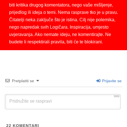
biti kritika drugog komentatora, nego vaše mišljenje,
prijedlog ili ideja o temi. Nema rasprave tko je u pravu.
Čitatelji neka zaključe što je istina. Cilj nije polemika,
nego napredak svih Logičara. Inspiracija, umjesto
uvjeravanja. Ako nemate ideju, ne komentirajte. Ne
budete li respektirali pravila, biti će te blokirani.
Pretplatiti se
Prijavite se
3000
22
KOMENTARI