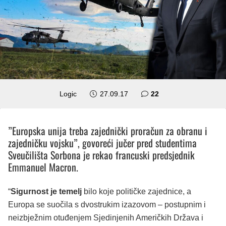
komentara
Logic
27.09.17
22
”Europska unija treba zajednički proračun za obranu i
zajedničku vojsku”, govoreći jučer pred studentima
Sveučilišta Sorbona je rekao francuski predsjednik
Emmanuel Macron.
“
Sigurnost je temelj
bilo koje političke zajednice, a
Europa se suočila s dvostrukim izazovom – postupnim i
neizbježnim otuđenjem Sjedinjenih Američkih Država i