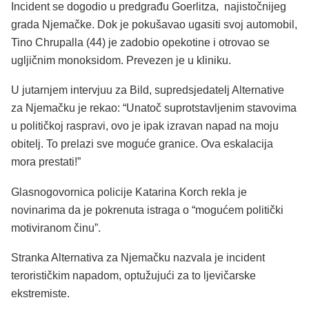
Incident se dogodio u predgrađu Goerlitza, najistočnijeg
grada Njemačke. Dok je pokušavao ugasiti svoj automobil,
Tino Chrupalla (44) je zadobio opekotine i otrovao se
ugljičnim monoksidom. Prevezen je u kliniku.
U jutarnjem intervjuu za Bild, supredsjedatelj Alternative
za Njemačku je rekao: “Unatoč suprotstavljenim stavovima
u političkoj raspravi, ovo je ipak izravan napad na moju
obitelj. To prelazi sve moguće granice. Ova eskalacija
mora prestati!”
Glasnogovornica policije Katarina Korch rekla je
novinarima da je pokrenuta istraga o “mogućem politički
motiviranom činu”.
Stranka Alternativa za Njemačku nazvala je incident
terorističkim napadom, optužujući za to ljevičarske
ekstremiste.