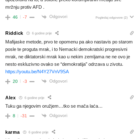
mržnju protiv AFD .
Odgovori
46
-7
Pogledaj odgovore
(2)
Riddick
6 godine prije
Mafijaske metode, prvo te opomenu pa ako nastavis po starom
posle te proguta mrak, i to Nemacki demokratski progresivni
mrak, ne diktatorski mrak kao u nekim zemljama ne ne ovo je
nesto eskluzivno ovako se “demokratija” odrzava u zivotu.
https://youtu.be/N4Y27VnV9SA
Odgovori
20
-3
Alex
6 godine prije
Tuku ga njegovim oružjem…tko se mača laća…
Odgovori
8
-31
karma
6 godine prije