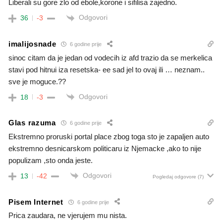
Liberali su gore zlo od ebole,korone i sifilisa zajedno.
Odgovori
36
-3
imalijosnade
6 godine prije
sinoc citam da je jedan od vodecih iz afd trazio da se merkelica
stavi pod hitnui iza resetska- ee sad jel to ovaj ili … neznam..
sve je moguce.??
Odgovori
18
-3
Glas razuma
6 godine prije
Ekstremno proruski portal place zbog toga sto je zapaljen auto
ekstremno desnicarskom politicaru iz Njemacke ,ako to nije
populizam ,sto onda jeste.
Odgovori
13
-42
Pogledaj odgovore
(7)
Pisem Internet
6 godine prije
Prica zaudara, ne vjerujem mu nista.