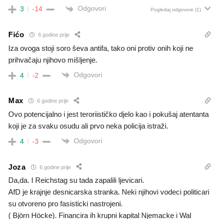
Odgovori
3
-14
Pogledaj odgovore
(1)
Fićo
6 godine prije
Iza ovoga stoji soro ševa antifa, tako oni protiv onih koji ne
prihvačaju njihovo mišljenje.
Odgovori
4
-2
Max
6 godine prije
Ovo potencijalno i jest teroriističko djelo kao i pokušaj atentanta
koji je za svaku osudu ali prvo neka policija istraži.
Odgovori
4
-3
Joza
6 godine prije
Da,da. I Reichstag su tada zapalili ljevicari.
AfD je krajnje desnicarska stranka. Neki njihovi vodeci politicari
su otvoreno pro fasisticki nastrojeni.
( Björn Höcke). Financira ih krupni kapital Njemacke i Wal