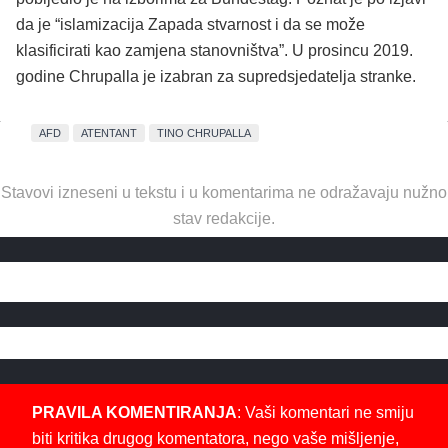
da je “islamizacija Zapada stvarnost i da se može
klasificirati kao zamjena stanovništva”. U prosincu 2019.
godine Chrupalla je izabran za supredsjedatelja stranke.
AFD
ATENTANT
TINO CHRUPALLA
Stavovi izneseni u tekstu i u komentarima ne odražavaju nužno
stav redakcije.
PRAVILA KOMENTIRANJA
: Vaši komentari ne smiju
biti kritika drugog komentatora, nego vaše mišljenje,