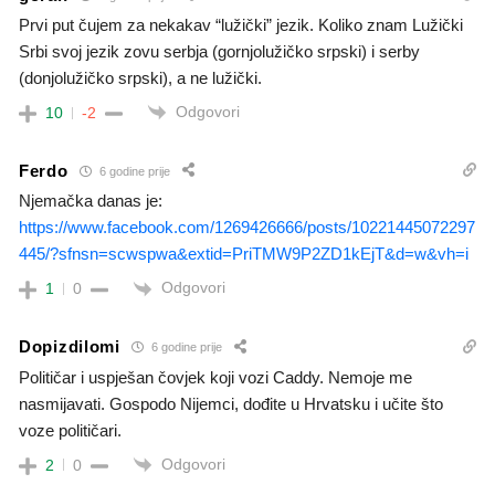
Prvi put čujem za nekakav “lužički” jezik. Koliko znam Lužički
Srbi svoj jezik zovu serbja (gornjolužičko srpski) i serby
(donjolužičko srpski), a ne lužički.
Odgovori
10
-2
Ferdo
6 godine prije
Njemačka danas je:
https://www.facebook.com/1269426666/posts/10221445072297
445/?sfnsn=scwspwa&extid=PriTMW9P2ZD1kEjT&d=w&vh=i
Odgovori
1
0
Dopizdilomi
6 godine prije
Političar i uspješan čovjek koji vozi Caddy. Nemoje me
nasmijavati. Gospodo Nijemci, dođite u Hrvatsku i učite što
voze političari.
Odgovori
2
0