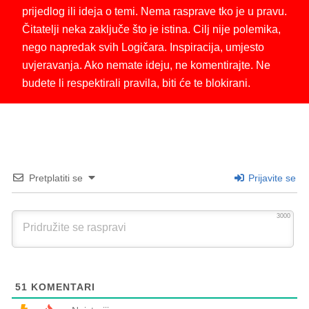
prijedlog ili ideja o temi. Nema rasprave tko je u pravu.
Čitatelji neka zaključe što je istina. Cilj nije polemika,
nego napredak svih Logičara. Inspiracija, umjesto
uvjeravanja. Ako nemate ideju, ne komentirajte. Ne
budete li respektirali pravila, biti će te blokirani.
Pretplatiti se
Prijavite se
3000
51
KOMENTARI