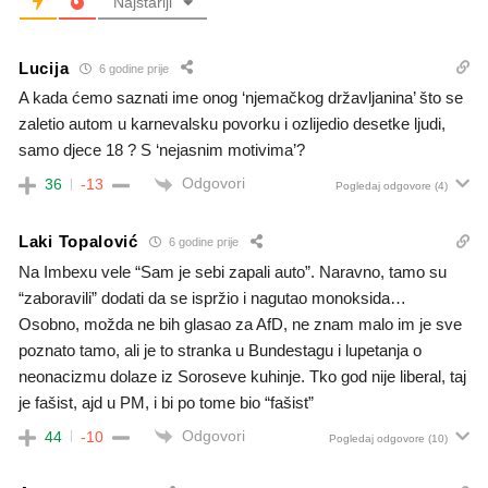
Najstariji
Lucija
6 godine prije
A kada ćemo saznati ime onog ‘njemačkog državljanina’ što se
zaletio autom u karnevalsku povorku i ozlijedio desetke ljudi,
samo djece 18 ? S ‘nejasnim motivima’?
Odgovori
36
-13
Pogledaj odgovore
(4)
Laki Topalović
6 godine prije
Na Imbexu vele “Sam je sebi zapali auto”. Naravno, tamo su
“zaboravili” dodati da se ispržio i nagutao monoksida…
Osobno, možda ne bih glasao za AfD, ne znam malo im je sve
poznato tamo, ali je to stranka u Bundestagu i lupetanja o
neonacizmu dolaze iz Soroseve kuhinje. Tko god nije liberal, taj
je fašist, ajd u PM, i bi po tome bio “fašist”
Odgovori
44
-10
Pogledaj odgovore
(10)