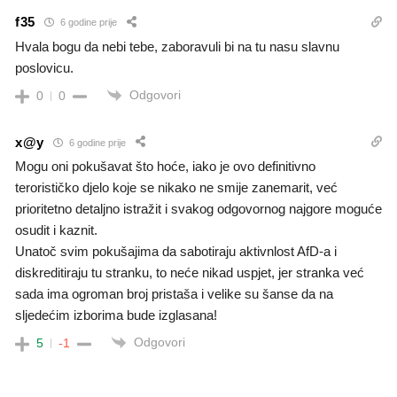
f35
6 godine prije
Hvala bogu da nebi tebe, zaboravuli bi na tu nasu slavnu
poslovicu.
Odgovori
0
0
x@y
6 godine prije
Mogu oni pokušavat što hoće, iako je ovo definitivno
terorističko djelo koje se nikako ne smije zanemarit, već
prioritetno detaljno istražit i svakog odgovornog najgore moguće
osudit i kaznit.
Unatoč svim pokušajima da sabotiraju aktivnlost AfD-a i
diskreditiraju tu stranku, to neće nikad uspjet, jer stranka već
sada ima ogroman broj pristaša i velike su šanse da na
sljedećim izborima bude izglasana!
Odgovori
5
-1