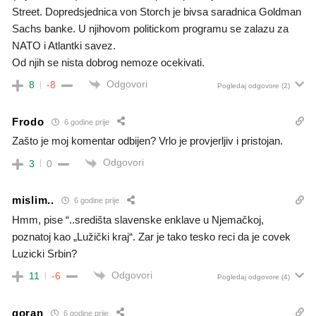
Street. Dopredsjednica von Storch je bivsa saradnica Goldman
Sachs banke. U njihovom politickom programu se zalazu za
NATO i Atlantki savez.
Od njih se nista dobrog nemoze ocekivati.
Odgovori
8
-8
Pogledaj odgovore
(2)
Frodo
6 godine prije
Zašto je moj komentar odbijen? Vrlo je provjerljiv i pristojan.
Odgovori
3
0
mislim..
6 godine prije
Hmm, pise “..središta slavenske enklave u Njemačkoj,
poznatoj kao „Lužički kraj“. Zar je tako tesko reci da je covek
Luzicki Srbin?
Odgovori
11
-6
Pogledaj odgovore
(4)
goran
6 godine prije