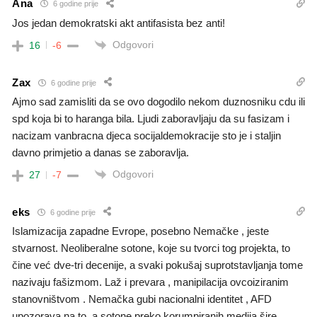
Ana
6 godine prije
Jos jedan demokratski akt antifasista bez anti!
Odgovori
16
-6
Zax
6 godine prije
Ajmo sad zamisliti da se ovo dogodilo nekom duznosniku cdu ili
spd koja bi to haranga bila. Ljudi zaboravljaju da su fasizam i
nacizam vanbracna djeca socijaldemokracije sto je i staljin
davno primjetio a danas se zaboravlja.
Odgovori
27
-7
eks
6 godine prije
Islamizacija zapadne Evrope, posebno Nemačke , jeste
stvarnost. Neoliberalne sotone, koje su tvorci tog projekta, to
čine već dve-tri decenije, a svaki pokušaj suprotstavljanja tome
nazivaju fašizmom. Laž i prevara , manipilacija ovcoiziranim
stanovništvom . Nemačka gubi nacionalni identitet , AFD
upozorava na to, a sotone preko korumpiranih medija šire