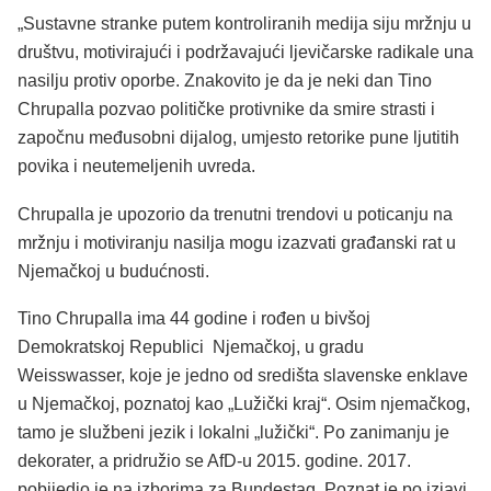
„Sustavne stranke putem kontroliranih medija siju mržnju u
društvu, motivirajući i podržavajući ljevičarske radikale una
nasilju protiv oporbe. Znakovito je da je neki dan Tino
Chrupalla pozvao političke protivnike da smire strasti i
započnu međusobni dijalog, umjesto retorike pune ljutitih
povika i neutemeljenih uvreda.
Chrupalla je upozorio da trenutni trendovi u poticanju na
mržnju i motiviranju nasilja mogu izazvati građanski rat u
Njemačkoj u budućnosti.
Tino Chrupalla ima 44 godine i rođen u bivšoj
Demokratskoj Republici Njemačkoj, u gradu
Weisswasser, koje je jedno od središta slavenske enklave
u Njemačkoj, poznatoj kao „Lužički kraj“. Osim njemačkog,
tamo je službeni jezik i lokalni „lužički“. Po zanimanju je
dekorater, a pridružio se AfD-u 2015. godine. 2017.
pobijedio je na izborima za Bundestag. Poznat je po izjavi