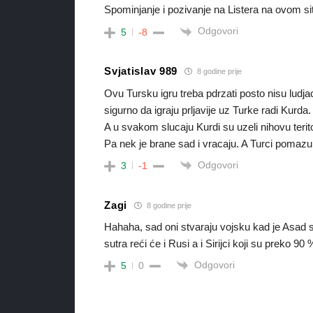
Spominjanje i pozivanje na Listera na ovom 
Odgovori
5
-8
Svjatislav 989
8 godine prije
Ovu Tursku igru treba pdrzati posto nisu ludja
sigurno da igraju prljavije uz Turke radi Kurda
A u svakom slucaju Kurdi su uzeli nihovu terit
Pa nek je brane sad i vracaju. A Turci pomazu
Odgovori
3
-1
Zagi
8 godine prije
Hahaha, sad oni stvaraju vojsku kad je Asad s
sutra reći će i Rusi a i Sirijci koji su preko 9
Odgovori
5
0