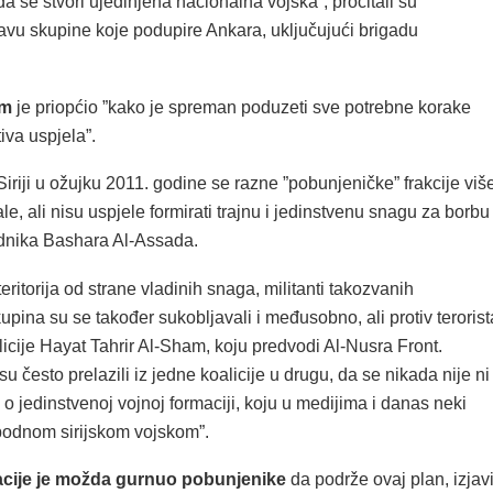
 da se stvori ujedinjena nacionalna vojska”, pročitali su
javu skupine koje podupire Ankara, uključujući brigadu
am
je priopćio ”kako je spreman poduzeti sve potrebne korake
tiva uspjela”.
riji u ožujku 2011. godine se razne ”pobunjeničke” frakcije viš
e, ali nisu uspjele formirati trajnu i jedinstvenu snagu za borbu
ednika Bashara Al-Assada.
eritorija od strane vladinih snaga, militanti takozvanih
upina su se također sukobljavali i međusobno, ali protiv terorist
oalicije Hayat Tahrir Al-Sham, koju predvodi Al-Nusra Front.
u često prelazili iz jedne koalicije u drugu, da se nikada nije ni
 o jedinstvenoj vojnoj formaciji, koju u medijima i danas neki
bodnom sirijskom vojskom”.
lacije je možda gurnuo pobunjenike
da podrže ovaj plan, izjav