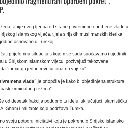
 objedinio fragmentirani oporbeni pokret”,
P.
ložena ranije ovog tjedna od strane privremene oporbene vlade 
irijskog islamskog vijeća, tijela sirijskih muslimanskih klerika
 godine osnovano u Turskoj.
ati prijelomnu situaciju s kojom se sada suočavamo i ujediniti
 su u Sirijskom islamskom vijeću, pozivajući takozvane
da “formiraju jednu revolucionarnu vojsku”.
rivremena vlada”
je priopćila je kako bi objedinjena struktura
pasti kriminalnog režima”.
še od desetak frakcija poduprlo tu ideju, uključujući islamističku
 Al-Sham i militante koje podržava Turska.
mo svoju potporu inicijativi koju je pokrenulo Sirijsko islamsko