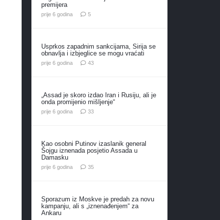
premijera
komentara
prije 6 godina
5
u
Usprkos zapadnim sankcijama, Sirija se
obnavlja i izbjeglice se mogu vraćati
komentara
prije 6 godina
43
„Assad je skoro izdao Iran i Rusiju, ali je
onda promijenio mišljenje“
komentara
prije 6 godina
33
Kao osobni Putinov izaslanik general
Šojgu iznenada posjetio Assada u
Damasku
komentara
prije 6 godina
35
Sporazum iz Moskve je predah za novu
kampanju, ali s „iznenađenjem“ za
Ankaru