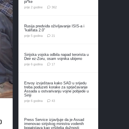
pi*ke
komentara
prije 2 godine
362
Rusija predviđa oživljavanje ISIS-a i
”kalifata 2.0”
komentar
prije 5 godina
21
Sirijska vojska odbila napad terorista u
Deir ez-Zoru, osam vojnika ubijeno
komentara
prije 6 godina
17
Envoy izvještava kako SAD u srijedu
treba poduzeti korake za sprječavanje
Assada u ostvarivanju vojne pobjede u
Siriji
komentara
prije 6 godina
43
o
Press Service izjavljuje da je Assad
imenovao sirijskog ministra vodenih
bogatstava kao vršitelja dužnosti