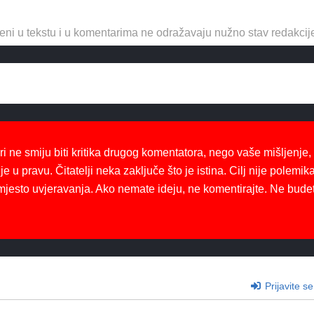
eni u tekstu i u komentarima ne odražavaju nužno stav redakcij
ri ne smiju biti kritika drugog komentatora, nego vaše mišljenje,
je u pravu. Čitatelji neka zaključe što je istina. Cilj nije polemika
mjesto uvjeravanja. Ako nemate ideju, ne komentirajte. Ne bude
Prijavite se