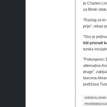
je Charles List
za Bliski istok
“Razlog za to 
prije”, rekao j
“Ovo je jedina
biti priznati 
turska inicijati
”Pobunjenici ž
alternativa As
druge”, zaklju
borcima Ahrar
podržava Turs
AHRAR AL-SHAM
PRIVREMENA VL