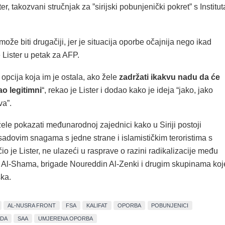
er, takozvani stručnjak za ”sirijski pobunjenički pokret” s Institut
.
može biti drugačiji, jer je situacija oporbe očajnija nego ikad
e Lister u petak za AFP.
 opcija koja im je ostala, ako žele
zadržati ikakvu nadu da će
kao legitimni
“, rekao je Lister i dodao kako je ideja “jako, jako
va”.
ele pokazati međunarodnoj zajednici kako u Siriji postoji
sadovim snagama s jedne strane i islamističkim teroristima s
čio je Lister, ne ulazeći u rasprave o razini radikalizacije među
 Al-Shama, brigade Noureddin Al-Zenki i drugim skupinama koj
ka.
AL-NUSRA FRONT
FSA
KALIFAT
OPORBA
POBUNJENICI
ADA
SAA
UMJERENA OPORBA