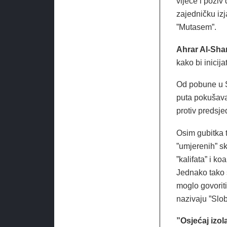
vijeće i poziv
zajedničku iz
”Mutasem”.
Ahrar Al-Sh
kako bi inicija
Od pobune u Si
puta pokušaval
protiv predsj
Osim gubitka t
”umjerenih” sk
”kalifata” i k
Jednako tako s
moglo govoriti
nazivaju ”Slo
”Osjećaj izo