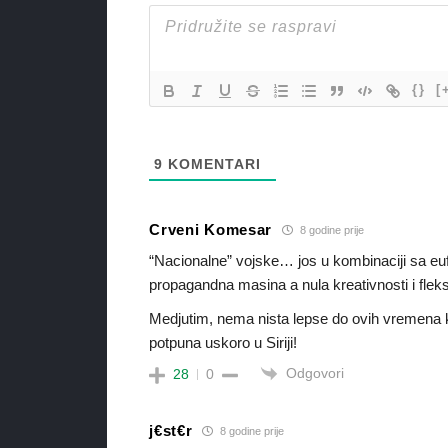
{}
[
9
KOMENTARI
Crveni Komesar
8 godine prije
“Nacionalne” vojske… jos u kombinaciji sa eufe
propagandna masina a nula kreativnosti i fleksi
Medjutim, nema nista lepse do ovih vremena k
potpuna uskoro u Siriji!
Odgovori
28
0
j€st€r
8 godine prije