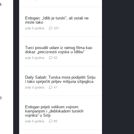
a
Erdogan: „Idlib je turski“, ali ostali ne
misle tako
komentara
prije 6 godina
167
Turci posudili udare iz ratnog filma kao
dokaz „preciznosti vojske u Idlibu“
komentara
prije 6 godina
93
Daily Sabah: Turska mora podijeliti Siriju
i tako spriječiti priljev milijuna izbjeglica
komentara
prije 6 godina
47
e
Erdogan prijeti velikom vojnom
kampanjom i „deblokadom turskih
vojnika“ u Siriji
komentara
prije 6 godina
89