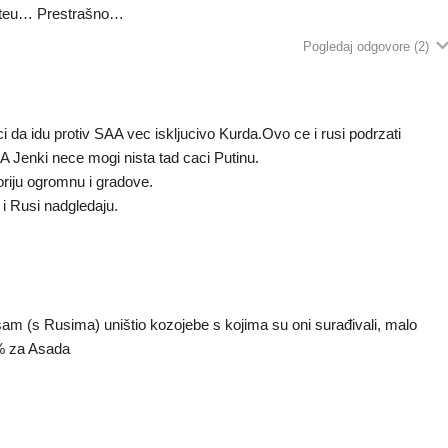
siteu… Prestrašno…
Pogledaj odgovore
(2)
ci da idu protiv SAA vec iskljucivo Kurda.Ovo ce i rusi podrzati
. A Jenki nece mogi nista tad caci Putinu.
oriju ogromnu i gradove.
 i Rusi nadgledaju.
am (s Rusima) uništio kozojebe s kojima su oni surađivali, malo
0 % za Asada