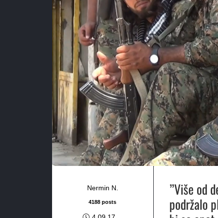
”Više od d
Nermin N.
podržalo p
4188 posts
4.09.17