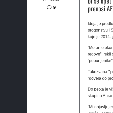
bi se opet
prenosi AF
komentara
9
Ideja je pred
progonstvu i S
koje je 2014.
“Moramo okonč
redove”, rekli
”pobunjenike” 
Takozvana
”p
“dovela do pro
Do petka je vi
skupinu Ahrar
“Mi objavljuje