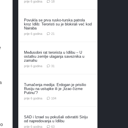
komentara
prije 6 godina
18
Povukla se prva rusko-turska patrola
kroz Idlib: Teroristi su je blokirali već kod
Nairaba
komentar
prije 6 godina
21
e
Međusobni rat terorista u Idlibu – U
ostatku zemlje ulaganja saveznika u
zamahu
komentar
prije 6 godina
31
a
Tumačenja medija: Erdogan je prisilio
Rusiju na ustupke ili je „lizao čizme
Putinu“?
komentara
prije 6 godina
104
SAD i Izrael su pokušali odvratiti Siriju
od napredovanja u Idlibu
io
komentara
prije 6 godina
63