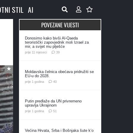
OTNI STIL
AI
POVEZANE VIJESTI
Donosimo kako bivši Al-Qaeda
teroristički zapovjednik moli Izrael za
mir, a svijet mu plješće
komentara
prije 11 mjeseci
39
Moldavska čelnica obećava pridružiti se
EU-u do 2028.
komentara
prije 1 godina
40
Putin predlaže da UN privremeno
upravlja Ukrajinom
komentar
prije 1 godina
51
Većina Hrvata, Srba i Bošnjaka šute k’o