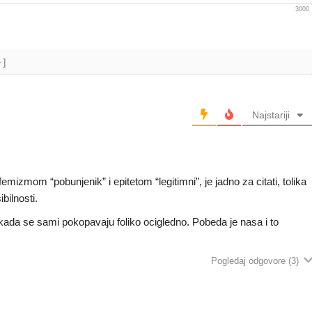
3000
+]
Najstariji
mizmom “pobunjenik” i epitetom “legitimni”, je jadno za citati, tolika
bilnosti.
ada se sami pokopavaju foliko ocigledno. Pobeda je nasa i to
Pogledaj odgovore
(3)