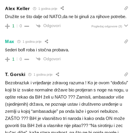
Alex Keller
1 godina prije
Družite se što dalje od NATO,da ne bi ginuli za njihove potrebe.
Odgovori
1
0
Pogledaj odgovore
(3)
Max
1 godina prije
šederi bofl roba i stočna probava.
Odgovori
1
0
T. Gorski
1 godina prije
Bezobrazluk i vrijeđanje zdravog razuma ! Ko je ovom “dođošu”
koji bi iz svake normalne države bio protjeran s noge na nogu, u
opšte rekao da BiH želi u NATO ??? Zamisli, ambasador više
(sjedinjenih) država, ne poznaje ustav i društveno uređenje u
zemlji u kojoj “ambasaduje” pa onda laže i govori nebuloze.
ZAŠTO ??? BiH je vlasništvo tri naroda i kako onda ON može
govoriti šta BiH želi a vlasnike nije pitao??? “Na sirotinju i zec
ku*ac diže”, kaže stara mudrost, pa što ne bi onjda mogle i