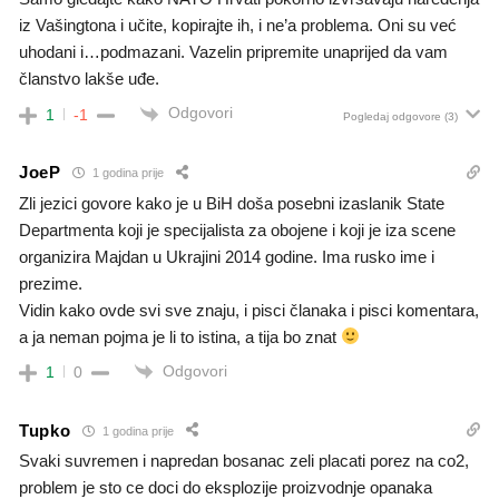
iz Vašingtona i učite, kopirajte ih, i ne’a problema. Oni su već
uhodani i…podmazani. Vazelin pripremite unaprijed da vam
članstvo lakše uđe.
Odgovori
1
-1
Pogledaj odgovore
(3)
JoeP
1 godina prije
Zli jezici govore kako je u BiH doša posebni izaslanik State
Departmenta koji je specijalista za obojene i koji je iza scene
organizira Majdan u Ukrajini 2014 godine. Ima rusko ime i
prezime.
Vidin kako ovde svi sve znaju, i pisci članaka i pisci komentara,
a ja neman pojma je li to istina, a tija bo znat
Odgovori
1
0
Tupko
1 godina prije
Svaki suvremen i napredan bosanac zeli placati porez na co2,
problem je sto ce doci do eksplozije proizvodnje opanaka