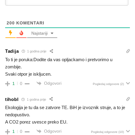
200
KOMENTARI
Najstariji
Tadija
1 godina prije
To ti je poruka:Dodite da vas opljackamo i pretvorimo u
zombije.
Svaki otpor je iskljucen.
Odgovori
1
0
Pogledaj odgovore
(2)
tihobl
1 godina prije
Ekologija je tu da se zatvore TE. BiH je izvoznik struje, a to je
nedopustivo.
A CO2 porez uvesce preko EU.
Odgovori
1
0
Pogledaj odgovore
(10)