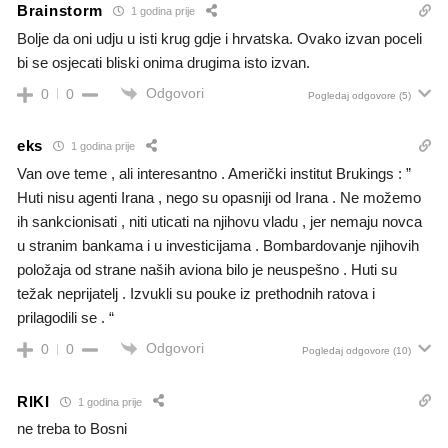
Brainstorm
1 godina prije
Bolje da oni udju u isti krug gdje i hrvatska. Ovako izvan poceli
bi se osjecati bliski onima drugima isto izvan.
Odgovori
0
0
Pogledaj odgovore
(5)
eks
1 godina prije
Van ove teme , ali interesantno . Američki institut Brukings : ”
Huti nisu agenti Irana , nego su opasniji od Irana . Ne možemo
ih sankcionisati , niti uticati na njihovu vladu , jer nemaju novca
u stranim bankama i u investicijama . Bombardovanje njihovih
položaja od strane naših aviona bilo je neuspešno . Huti su
težak neprijatelj . Izvukli su pouke iz prethodnih ratova i
prilagodili se . “
Odgovori
0
0
Pogledaj odgovore
(10)
RIKI
1 godina prije
ne treba to Bosni