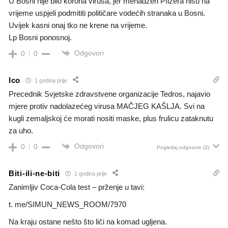
U Bosni nije bilo korona virusa, jer menadžeri Pfizera nisu na
vrijeme uspjeli podmititi političare vodećih stranaka u Bosni.
Uvijek kasni onaj tko ne krene na vrijeme.
Lp Bosni ponosnoj.
Odgovori
0
0
Ico
1 godina prije
Precednik Svjetske zdravstvene organizacije Tedros, najavio
mjere protiv nadolazećeg virusa MAČJEG KAŠLJA. Svi na
kugli zemaljskoj će morati nositi maske, plus frulicu zataknutu
za uho.
Odgovori
0
0
Pogledaj odgovore
(3)
Biti-ili-ne-biti
1 godina prije
Zanimljiv Coca-Cola test – prženje u tavi:
t. me/SIMUN_NEWS_ROOM/7970
Na kraju ostane nešto što liči na komad ugljena.