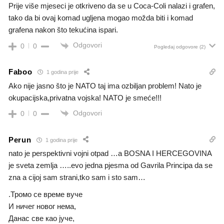
Prije više mjeseci je otkriveno da se u Coca-Coli nalazi i grafen,
tako da bi ovaj komad ugljena mogao možda biti i komad
grafena nakon što tekućina ispari.
Odgovori
0
0
Pogledaj odgovore
(2)
Faboo
1 godina prije
Ako nije jasno što je NATO taj ima ozbiljan problem! Nato je
okupacijska,privatna vojska! NATO je smeće!!!
Odgovori
0
0
Perun
1 godina prije
nato je perspektivni vojni otpad …a BOSNA I HERCEGOVINA
je sveta zemlja …..evo jedna pjesma od Gavrila Principa da se
zna a cijoj sam strani,tko sam i sto sam…
.Тромо се време вуче
И ничег новог нема,
Данас све као јуче,