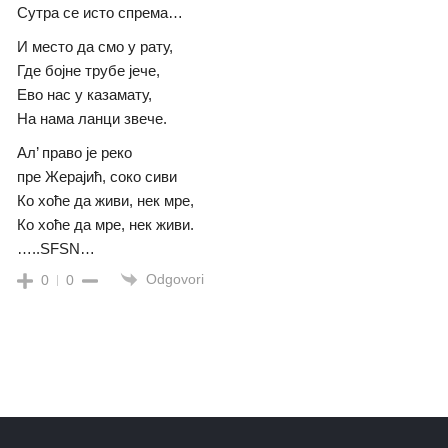
Сутра се исто спрема…
И место да смо у рату,
Где бојне трубе јече,
Ево нас у казамату,
На нама ланци звече.
Ал’ право је реко
пре Жерајић, соко сиви
Ко хоће да живи, нек мре,
Ко хоће да мре, нек живи.
…..SFSN…
Odgovori
0
0