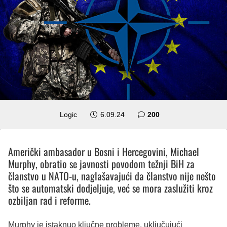
komentara
Logic
6.09.24
200
Američki ambasador u Bosni i Hercegovini, Michael
Murphy, obratio se javnosti povodom težnji BiH za
članstvo u NATO-u, naglašavajući da članstvo nije nešto
što se automatski dodjeljuje, već se mora zaslužiti kroz
ozbiljan rad i reforme.
Murphy je istaknuo ključne probleme, uključujući