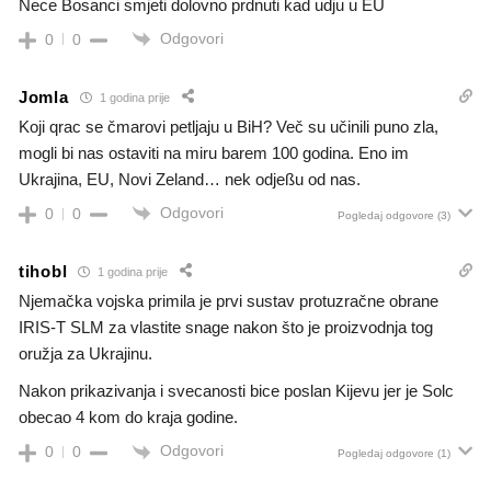
Nece Bosanci smjeti dolovno prdnuti kad udju u EU
Odgovori
0
0
Jomla
1 godina prije
Koji qrac se čmarovi petljaju u BiH? Več su učinili puno zla,
mogli bi nas ostaviti na miru barem 100 godina. Eno im
Ukrajina, EU, Novi Zeland… nek odjeßu od nas.
Odgovori
0
0
Pogledaj odgovore
(3)
tihobl
1 godina prije
Njemačka vojska primila je prvi sustav protuzračne obrane
IRIS-T SLM za vlastite snage nakon što je proizvodnja tog
oružja za Ukrajinu.
Nakon prikazivanja i svecanosti bice poslan Kijevu jer je Solc
obecao 4 kom do kraja godine.
Odgovori
0
0
Pogledaj odgovore
(1)