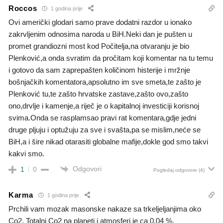
Roccos
1 godina prije
Ovi američki glodari samo prave dodatni razdor u ionako
zakrvljenim odnosima naroda u BiH.Neki dan je pušten u
promet grandiozni most kod Počitelja,na otvaranju je bio
Plenković,a onda svratim da pročitam koji komentar na tu temu
i gotovo da sam zaprepašten količinom histerije i mržnje
bošnjačkih komentatora,apsolutno im sve smeta,te zašto je
Plenković tu,te zašto hrvatske zastave,zašto ovo,zašto
ono,drvlje i kamenje,a riječ je o kapitalnoj investiciji korisnoj
svima.Onda se rasplamsao pravi rat komentara,gdje jedni
druge pljuju i optužuju za sve i svašta,pa se mislim,neće se
BiH,a i šire nikad otarasiti globalne mafije,dokle god smo takvi
kakvi smo.
Odgovori
1
0
Pogledaj odgovore
(4)
Karma
1 godina prije
Prchili vam mozak masonske nakaze sa trkeljeljanjima oko
Co2. Totalni Co2 na planeti i atmosferi je ca 0,04 %.