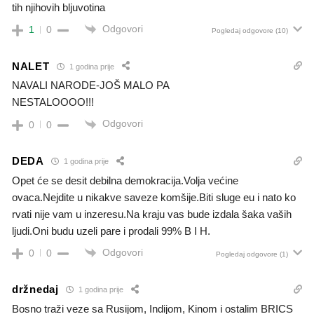
tih njihovih bljuvotina
Odgovori
1
0
Pogledaj odgovore
(10)
NALET
1 godina prije
NAVALI NARODE-JOŠ MALO PA
NESTALOOOO!!!
Odgovori
0
0
DEDA
1 godina prije
Opet će se desit debilna demokracija.Volja većine
ovaca.Nejdite u nikakve saveze komšije.Biti sluge eu i nato ko
rvati nije vam u inzeresu.Na kraju vas bude izdala šaka vaših
ljudi.Oni budu uzeli pare i prodali 99% B I H.
Odgovori
0
0
Pogledaj odgovore
(1)
držnedaj
1 godina prije
Bosno traži veze sa Rusijom, Indijom, Kinom i ostalim BRICS