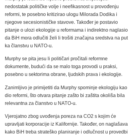
nedostatak političke volje i neefikasnost u provođenju
reformi, te posebno kritizirao ulogu Milorada Dodika i
njegove secesionističke stavove. Također je postavio
pitanje o ulozi ekologije u reformama i indirektno naglasio
da BiH mora odlučiti želi li trošiti značajna sredstva na put
ka članstvu u NATO-u.
Murphy se pita jesu li političari pročitali reformne
dokumente, budući da se malo toga provodi u praksi,
posebno u sektorima obrane, ljudskih prava i ekologije.
Zanimljivo je primijetiti da Murphy spominje ekologiju kao
dio reformi, što otvara pitanje zašto bi zaštita okoliša bila
relevantna za članstvo u NATO-u.
Vjerojatno zbog uvođenja poreza na CO2 s kojim će
upravljati korporacije iz Kalifornije. Također, on naglašava
kako BiH treba strateško planiranje i odlučnost u provedbi