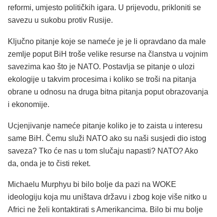
reformi, umjesto političkih igara. U prijevodu, prikloniti se
savezu u sukobu protiv Rusije.
Ključno pitanje koje se nameće je je li opravdano da male
zemlje poput BiH troše velike resurse na članstva u vojnim
savezima kao što je NATO. Postavlja se pitanje o ulozi
ekologije u takvim procesima i koliko se troši na pitanja
obrane u odnosu na druga bitna pitanja poput obrazovanja
i ekonomije.
Ucjenjivanje nameće pitanje koliko je to zaista u interesu
same BiH. Čemu služi NATO ako su naši susjedi dio istog
saveza? Tko će nas u tom slučaju napasti? NATO? Ako
da, onda je to čisti reket.
Michaelu Murphyu bi bilo bolje da pazi na WOKE
ideologiju koja mu uništava državu i zbog koje više nitko u
Africi ne želi kontaktirati s Amerikancima. Bilo bi mu bolje