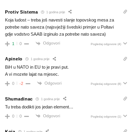
Protiv Sistema
1 godina prije
Koja ludost – treba još navesti slanje topovskog mesa za
potrebe nato saveza (najsvježiji švedski primjer u Poltavi
gdje vodstvo SAAB izginulo za potrebe nato saveza)
Odgovori
1
0
Pogledaj odgovore
(4)
Apinelo
1 godina prije
BiH u NATO in EU to je pravi put.
A vi mozete lajat na mjesec.
Odgovori
0
-2
Pogledaj odgovore
(8)
Shumadinac
1 godina prije
Tu treba dodikti jos jedan element…
Odgovori
0
0
Pogledaj odgovore
(1)
Koja
1 godina prije