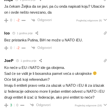
Ja čekam Željka da se javi, pa ću onda napisati koju? Ubaciće
on i ovde nešto nevezano, da
Odgovori
0
-2
Pogledaj odgovore
(9)
Ico
1 godina prije
Bez pristanka Putina, BiH ne može u NATO iEU.
Odgovori
0
-2
JoeP
1 godina prije
Ko neće u EU i NATO ide ga obojena.
Sad će se vidit je li bosanska pamet veća o ukrajinske
Oće bit još koji referendum?
Imaju li entiteti pravo veta za ulazak u NATO i EU ili za izlazak
iz federacije odnosno more li jedan entitet odvest u NATO i EU
drugi entitet ili izać iz federacije, ako prvi entitet to neće?
Odgovori
3
0
Pogledaj odgovore
(16)