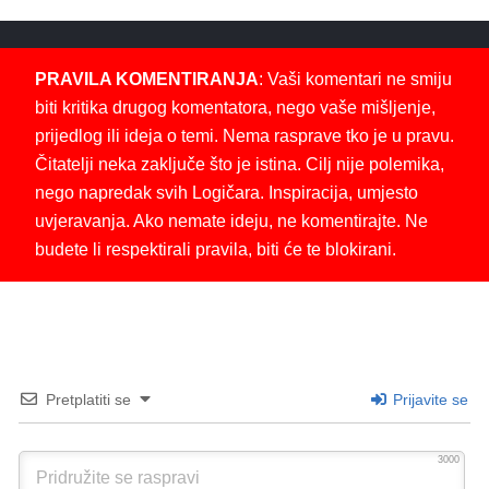
PRAVILA KOMENTIRANJA
: Vaši komentari ne smiju
biti kritika drugog komentatora, nego vaše mišljenje,
prijedlog ili ideja o temi. Nema rasprave tko je u pravu.
Čitatelji neka zaključe što je istina. Cilj nije polemika,
nego napredak svih Logičara. Inspiracija, umjesto
uvjeravanja. Ako nemate ideju, ne komentirajte. Ne
budete li respektirali pravila, biti će te blokirani.
Pretplatiti se
Prijavite se
3000