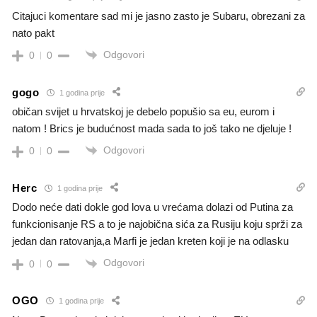
Citajuci komentare sad mi je jasno zasto je Subaru, obrezani za
nato pakt
Odgovori
0
0
gogo
1 godina prije
običan svijet u hrvatskoj je debelo popušio sa eu, eurom i
natom ! Brics je budućnost mada sada to još tako ne djeluje !
Odgovori
0
0
Herc
1 godina prije
Dodo neće dati dokle god lova u vrećama dolazi od Putina za
funkcionisanje RS a to je najobična sića za Rusiju koju sprži za
jedan dan ratovanja,a Marfi je jedan kreten koji je na odlasku
Odgovori
0
0
OGO
1 godina prije