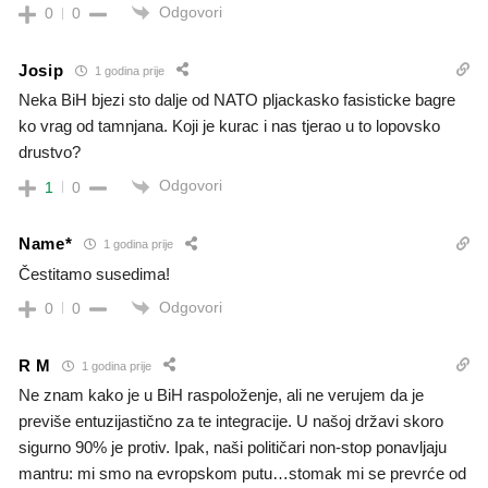
Odgovori
0
0
Josip
1 godina prije
Neka BiH bjezi sto dalje od NATO pljackasko fasisticke bagre
ko vrag od tamnjana. Koji je kurac i nas tjerao u to lopovsko
drustvo?
Odgovori
1
0
Name*
1 godina prije
Čestitamo susedima!
Odgovori
0
0
R M
1 godina prije
Ne znam kako je u BiH raspoloženje, ali ne verujem da je
previše entuzijastično za te integracije. U našoj državi skoro
sigurno 90% je protiv. Ipak, naši političari non-stop ponavljaju
mantru: mi smo na evropskom putu…stomak mi se prevrće od