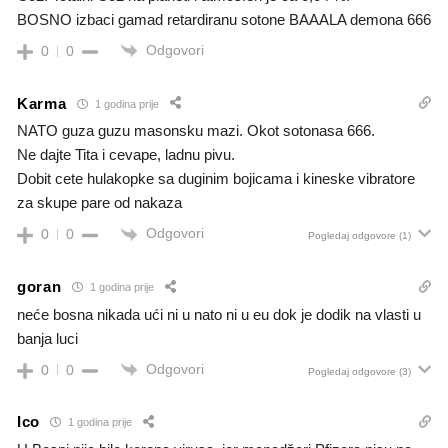
BOSNO izbaci gamad retardiranu sotone BAAALA demona 666
Odgovori
0
0
Karma
1 godina prije
NATO guza guzu masonsku mazi. Okot sotonasa 666.
Ne dajte Tita i cevape, ladnu pivu.
Dobit cete hulakopke sa duginim bojicama i kineske vibratore
za skupe pare od nakaza
Odgovori
0
0
Pogledaj odgovore
(1)
goran
1 godina prije
neće bosna nikada ući ni u nato ni u eu dok je dodik na vlasti u
banja luci
Odgovori
0
0
Pogledaj odgovore
(3)
Ico
1 godina prije