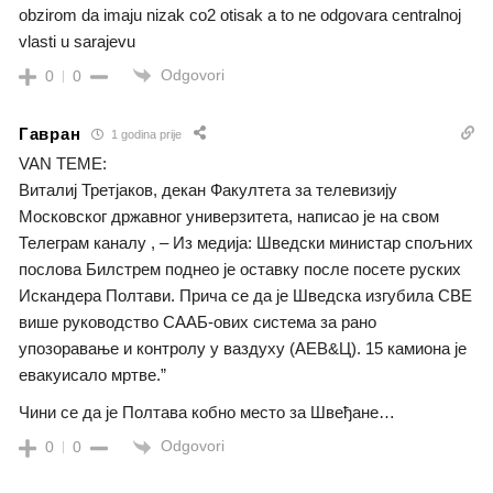
obzirom da imaju nizak co2 otisak a to ne odgovara centralnoj
vlasti u sarajevu
Odgovori
0
0
Гавран
1 godina prije
VAN TEME:
Виталиј Третјаков, декан Факултета за телевизију
Московског државног универзитета, написао је на свом
Телеграм каналу , – Из медија: Шведски министар спољних
послова Билстрем поднео је оставку после посете руских
Искандера Полтави. Прича се да је Шведска изгубила СВЕ
више руководство СААБ-ових система за рано
упозоравање и контролу у ваздуху (АЕВ&Ц). 15 камиона је
евакуисало мртве.”
Чини се да је Полтава кобно место за Швеђане…
Odgovori
0
0