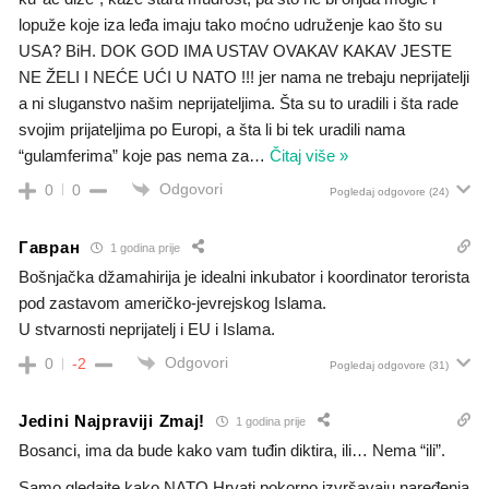
lopuže koje iza leđa imaju tako moćno udruženje kao što su
USA? BiH. DOK GOD IMA USTAV OVAKAV KAKAV JESTE
NE ŽELI I NEĆE UĆI U NATO !!! jer nama ne trebaju neprijatelji
a ni sluganstvo našim neprijateljima. Šta su to uradili i šta rade
svojim prijateljima po Europi, a šta li bi tek uradili nama
“gulamferima” koje pas nema za
…
Čitaj više »
Odgovori
0
0
Pogledaj odgovore
(24)
Гавран
1 godina prije
Bošnjačka džamahirija je idealni inkubator i koordinator terorista
pod zastavom američko-jevrejskog Islama.
U stvarnosti neprijatelj i EU i Islama.
Odgovori
0
-2
Pogledaj odgovore
(31)
Jedini Najpraviji Zmaj!
1 godina prije
Bosanci, ima da bude kako vam tuđin diktira, ili… Nema “ili”.
Samo gledajte kako NATO Hrvati pokorno izvršavaju naređenja