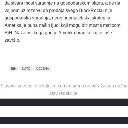
da stvara most suradnje na gospodarskom planu, a ne na
vojnom uz rezervu da prodaja svega BlackRocku nije
gospodarska suradnja, nego neprijateljska strategija.
Amerika je puna naših ljudi koji mogu biti most s maticom
BiH. Nažalost koga god je Amerika branila, taj je loše
završio.
BIH
NATO
UCJENA
Stavovi izneseni u tekstu i u komentarima ne odražavaju nužno
stav redakcije.