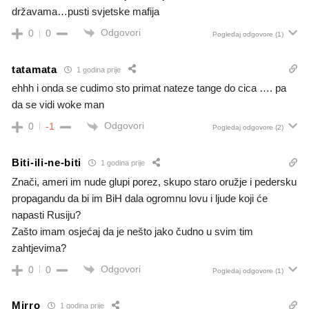
državama…pusti svjetske mafija
Odgovori
0
0
Pogledaj odgovore
(1)
tatamata
1 godina prije
ehhh i onda se cudimo sto primat nateze tange do cica …. pa
da se vidi woke man
Odgovori
0
-1
Pogledaj odgovore
(2)
Biti-ili-ne-biti
1 godina prije
Znači, ameri im nude glupi porez, skupo staro oružje i pedersku
propagandu da bi im BiH dala ogromnu lovu i ljude koji će
napasti Rusiju?
Zašto imam osjećaj da je nešto jako čudno u svim tim
zahtjevima?
Odgovori
0
0
Pogledaj odgovore
(1)
Mirro
1 godina prije