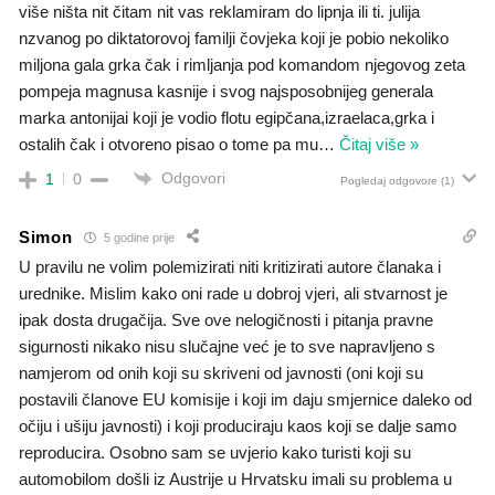
više ništa nit čitam nit vas reklamiram do lipnja ili ti. julija
nzvanog po diktatorovoj familji čovjeka koji je pobio nekoliko
miljona gala grka čak i rimljanja pod komandom njegovog zeta
pompeja magnusa kasnije i svog najsposobnijeg generala
marka antonijai koji je vodio flotu egipčana,izraelaca,grka i
ostalih čak i otvoreno pisao o tome pa mu
…
Čitaj više »
Odgovori
1
0
Pogledaj odgovore
(1)
Simon
5 godine prije
U pravilu ne volim polemizirati niti kritizirati autore članaka i
urednike. Mislim kako oni rade u dobroj vjeri, ali stvarnost je
ipak dosta drugačija. Sve ove nelogičnosti i pitanja pravne
sigurnosti nikako nisu slučajne već je to sve napravljeno s
namjerom od onih koji su skriveni od javnosti (oni koji su
postavili članove EU komisije i koji im daju smjernice daleko od
očiju i ušiju javnosti) i koji produciraju kaos koji se dalje samo
reproducira. Osobno sam se uvjerio kako turisti koji su
automobilom došli iz Austrije u Hrvatsku imali su problema u