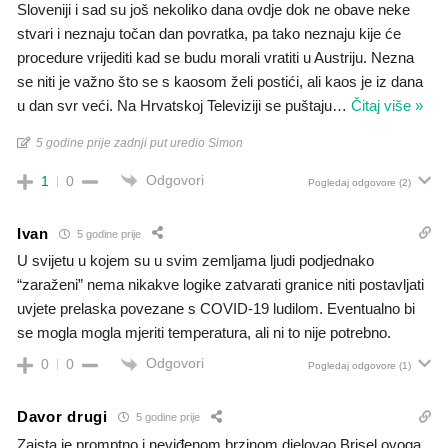
Sloveniji i sad su još nekoliko dana ovdje dok ne obave neke
stvari i neznaju točan dan povratka, pa tako neznaju kije će
procedure vrijediti kad se budu morali vratiti u Austriju. Nezna
se niti je važno što se s kaosom želi postići, ali kaos je iz dana
u dan svr veći. Na Hrvatskoj Televiziji se puštaju
…
Čitaj više »
5 godine prije zadnji put uredio Simon
Odgovori
1
0
Pogledaj odgovore
(2)
Ivan
5 godine prije
U svijetu u kojem su u svim zemljama ljudi podjednako
“zaraženi” nema nikakve logike zatvarati granice niti postavljati
uvjete prelaska povezane s COVID-19 ludilom. Eventualno bi
se mogla mogla mjeriti temperatura, ali ni to nije potrebno.
Odgovori
0
0
Pogledaj odgovore
(1)
Davor drugi
5 godine prije
Zaista je promptno i neviđenom brzinom djelovao Brisel ovoga