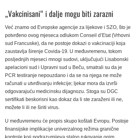
„Vakcinisani“ i dalje mogu biti zarazni
Već znamo od Evropske agencije za lijekove i SZO, što je
potvrđeno ovog mjeseca odlukom Conseil d’Etat (Vrhovni
sud Francuske), da ne postoje dokazi o vakcinaciji koja
zaustavlja širenje Covida-19. U međuvremenu, tokom
posljednjih mjeseci mnogi sudovi, uključujući Lisabonski
apelacioni sud i Upravni sud u Beču, smatrali su da je
PCR testiranje nepouzdano i da se na njega ne može
računati u utvrđivanju infekcije; ljekar mora da izvrši
odgovarajuću medicinsku dijagnozu. Stoga su DGC
sertifikati beskorisni kao dokaz da li ste zaraženi ili ne,
možete li ili ne širiti virus.
U međuvremenu će propis skupo koštati Evropu. Postoje
finansijske implikacije univerzalnog režima granične
kontrole koji podrazumijeva stalno rukovanje onim