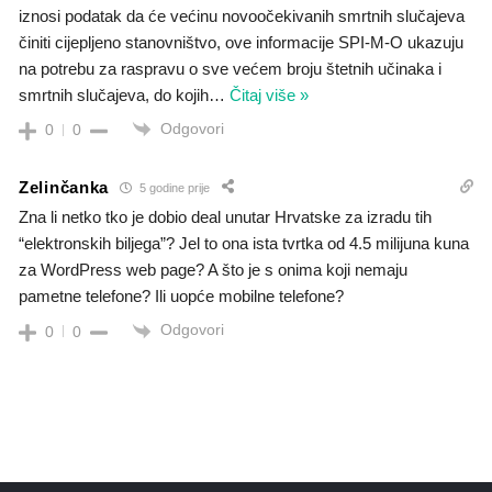
iznosi podatak da će većinu novoočekivanih smrtnih slučajeva
činiti cijepljeno stanovništvo, ove informacije SPI-M-O ukazuju
na potrebu za raspravu o sve većem broju štetnih učinaka i
smrtnih slučajeva, do kojih
…
Čitaj više »
Odgovori
0
0
Zelinčanka
5 godine prije
Zna li netko tko je dobio deal unutar Hrvatske za izradu tih
“elektronskih biljega”? Jel to ona ista tvrtka od 4.5 milijuna kuna
za WordPress web page? A što je s onima koji nemaju
pametne telefone? Ili uopće mobilne telefone?
Odgovori
0
0