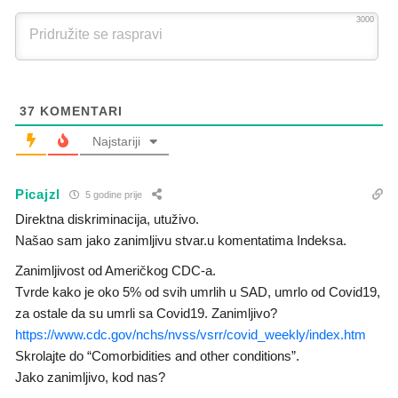
3000
37
KOMENTARI
Najstariji
Picajzl
5 godine prije
Direktna diskriminacija, utuživo.
Našao sam jako zanimljivu stvar.u komentatima Indeksa.
Zanimljivost od Američkog CDC-a.
Tvrde kako je oko 5% od svih umrlih u SAD, umrlo od Covid19,
za ostale da su umrli sa Covid19. Zanimljivo?
https://www.cdc.gov/nchs/nvss/vsrr/covid_weekly/index.htm
Skrolajte do “Comorbidities and other conditions”.
Jako zanimljivo, kod nas?