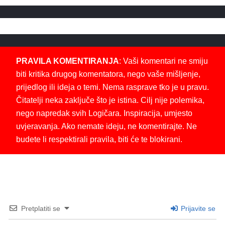
PRAVILA KOMENTIRANJA
: Vaši komentari ne smiju
biti kritika drugog komentatora, nego vaše mišljenje,
prijedlog ili ideja o temi. Nema rasprave tko je u pravu.
Čitatelji neka zaključe što je istina. Cilj nije polemika,
nego napredak svih Logičara. Inspiracija, umjesto
uvjeravanja. Ako nemate ideju, ne komentirajte. Ne
budete li respektirali pravila, biti će te blokirani.
Pretplatiti se
Prijavite se