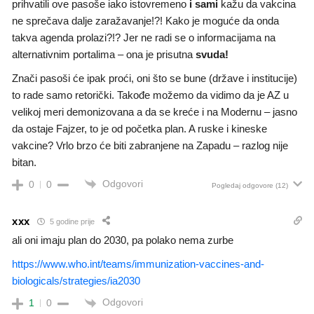
prihvatili ove pasoše iako istovremeno
i sami
kažu da vakcina
ne sprečava dalje zaražavanje!?! Kako je moguće da onda
takva agenda prolazi?!? Jer ne radi se o informacijama na
alternativnim portalima – ona je prisutna
svuda!
Znači pasoši će ipak proći, oni što se bune (države i institucije)
to rade samo retorički. Takođe možemo da vidimo da je AZ u
velikoj meri demonizovana a da se kreće i na Modernu – jasno
da ostaje Fajzer, to je od početka plan. A ruske i kineske
vakcine? Vrlo brzo će biti zabranjene na Zapadu – razlog nije
bitan.
Odgovori
0
0
Pogledaj odgovore
(12)
xxx
5 godine prije
ali oni imaju plan do 2030, pa polako nema zurbe
https://www.who.int/teams/immunization-vaccines-and-
biologicals/strategies/ia2030
Odgovori
1
0