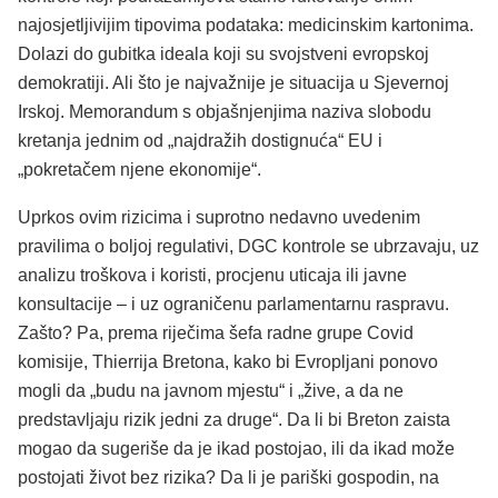
najosjetljivijim tipovima podataka: medicinskim kartonima.
Dolazi do gubitka ideala koji su svojstveni evropskoj
demokratiji. Ali što je najvažnije je situacija u Sjevernoj
Irskoj. Memorandum s objašnjenjima naziva slobodu
kretanja jednim od „najdražih dostignuća“ EU i
„pokretačem njene ekonomije“.
Uprkos ovim rizicima i suprotno nedavno uvedenim
pravilima o boljoj regulativi, DGC kontrole se ubrzavaju, uz
analizu troškova i koristi, procjenu uticaja ili javne
konsultacije – i uz ograničenu parlamentarnu raspravu.
Zašto? Pa, prema riječima šefa radne grupe Covid
komisije, Thierrija Bretona, kako bi Evropljani ponovo
mogli da „budu na javnom mjestu“ i „žive, a da ne
predstavljaju rizik jedni za druge“. Da li bi Breton zaista
mogao da sugeriše da je ikad postojao, ili da ikad može
postojati život bez rizika? Da li je pariški gospodin, na