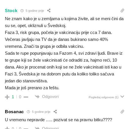
Stock
5 godine prije
Ne znam kako je u zemljama u kojima živite, ali se meni čini da
su se, opet, okliznuli u Švedskoj.
Faza 3, risk grupa, počela je vakcinaciju prije cca 7 dana.
Večeras javljaju na TV da je danas bukirano samo 40%
vremena. Znači ta grupa je odbila vakcinu.
Sada te rupe popunjavaju sa Fazom 4, svi zdravi ljudi. Brave iz
te grupe kiji se žele vakcinisati će odraditi za, hajmo reći, 10
dana. Ako je procenat onih koji se ne žele vakcinisati isti kao u
Fazi 3, Švedska je na dobrom putu da koliko toliko sačuva
jedan dio stanovništva.
Mada je još prerano za feštu.
Odgovori
1
0
Pogledaj odgovore
(1)
Bosanac
5 godine prije
U vremenu nepravde ….. pozivat se na pravnu bitku????
Odgovori
0
0