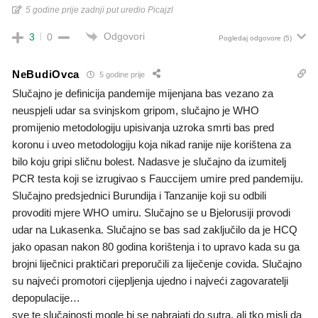
5 godine prije zadnji put uredio Picajzl
Odgovori
3
0
Pogledaj odgovore
(5)
NeBudiOvca
5 godine prije
Slučajno je definicija pandemije mijenjana bas vezano za
neuspjeli udar sa svinjskom gripom, slučajno je WHO
promijenio metodologiju upisivanja uzroka smrti bas pred
koronu i uveo metodologiju koja nikad ranije nije korištena za
bilo koju gripi sličnu bolest. Nadasve je slučajno da izumitelj
PCR testa koji se izrugivao s Fauccijem umire pred pandemiju.
Slučajno predsjednici Burundija i Tanzanije koji su odbili
provoditi mjere WHO umiru. Slučajno se u Bjelorusiji provodi
udar na Lukasenka. Slučajno se bas sad zaključilo da je HCQ
jako opasan nakon 80 godina korištenja i to upravo kada su ga
brojni liječnici praktičari preporučili za liječenje covida. Slučajno
su najveći promotori cijepljenja ujedno i najveći zagovaratelji
depopulacije…
sve te slučajnosti mogle bi se nabrajati do sutra, ali tko misli da