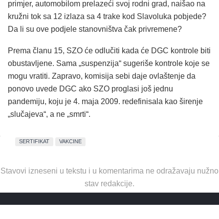
primjer, automobilom prelazeći svoj rodni grad, naišao na
kružni tok sa 12 izlaza sa 4 trake kod Slavoluka pobjede?
Da li su ove podjele stanovništva čak privremene?
Prema članu 15, SZO će odlučiti kada će DGC kontrole biti
obustavljene. Sama „suspenzija“ sugeriše kontrole koje se
mogu vratiti. Zapravo, komisija sebi daje ovlaštenje da
ponovo uvede DGC ako SZO proglasi još jednu
pandemiju, koju je 4. maja 2009. redefinisala kao širenje
„slučajeva“, a ne „smrti“.
SERTIFIKAT
VAKCINE
Stavovi izneseni u tekstu i u komentarima ne odražavaju nužno
stav redakcije.