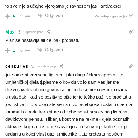
to sve nije slučajno vjerojatno je ravnozemljas i antivakser
Odgovori
4
0
Pogledaj odgovore
(2)
Max
5 godine prije
Plan se nsstavlja ali će ipak propasti.
Odgovori
1
0
cenzurivs
5 godine prije
ljut sam sat vremena tipkam i jako dugo čekam aproval i to
umjetničkoj djela tj.pjesme o kovidu volio sam vas jer ste
dozvoljavali slobodu govora al očito da se neki nesmiju uzimat
u usta čak i kad se pozitivno piše jer je teško pažljivo pročitat a
još i shvatit ….srozali ste se na nivo facebooka i ostalih cia-mia
foruma koji rade karikature od sebe poput smokvinog lista na
davidovom peinsu, ,slikanja kostima na rekmek djela poznatih
aktova s kojima nas upoznavaju još u osnovnoj školi i slićnig
gadarija u kojoj vlast gazi umijetnike…..iz protesta nepišem