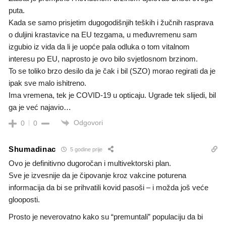
puta.
Kada se samo prisjetim dugogodišnjih teških i žučnih rasprava
o duljini krastavice na EU tezgama, u međuvremenu sam
izgubio iz vida da li je uopće pala odluka o tom vitalnom
interesu po EU, naprosto je ovo bilo svjetlosnom brzinom.
To se toliko brzo desilo da je čak i bil (SZO) morao regirati da je
ipak sve malo ishitreno.
Ima vremena, tek je COVID-19 u opticaju. Ugrade tek slijedi, bil
ga je već najavio…
Odgovori
0
0
Shumadinac
5 godine prije
Ovo je definitivno dugoročan i multivektorski plan.
Sve je izvesnije da je čipovanje kroz vakcine poturena
informacija da bi se prihvatili kovid pasoši – i možda još veće
glooposti.
Prosto je neverovatno kako su “premuntali” populaciju da bi