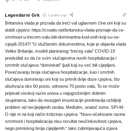
Legendarni Grk
5 godine prije
Britanska vlada je priznala da treći val uglavnom čine oni koji su
dobili cjepivo: https://croativ.net/britanska-vlada-priznaje-da-ce-
smrtnost-u-trecem-valu-biti-dominantna-kod-onih-koji-su-se-
cijepili-20147/ “U službenim dokumentima, koje je objavila vlada
Velike Britanije, modeli planiranog “trećeg vala” COVID-19
predviđali su da će svim slučajevima novih hospitalizacija i
smrtnih slučajeva “dominirati” ljudi koji su već bili cijepljeni.
Povećavanju broja slučajeva hospitalizacije, kao i smrtnih
slučajeva dominiraju oni koji su primili dvije doze cjepiva, što
obuhvaća oko 60 posto, odnosno 70 posto vala. To se može
pripisati visokoj razini unosa u najugroženijim dobnim
skupinama, tako da neuspjeh imunizacije predstavlja ozbiljniji
problem od necijepljenih osoba. Međutim, unatoč tome, SPI-M-
O nije ni na koji način kritizirao cjepiva: “Novo-očekivane razine
smrtnosti i hospitalizacija nisu rezultat neučinkovitosti cjepiva,
nego preniskog broja cijepljenih.“ Iako zabrinjavajuća izjava