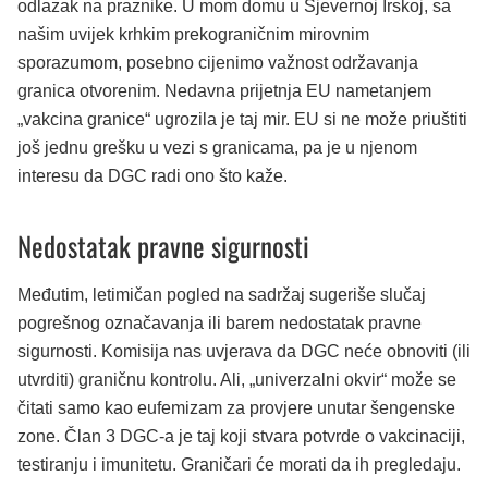
odlazak na praznike. U mom domu u Sjevernoj Irskoj, sa
našim uvijek krhkim prekograničnim mirovnim
sporazumom, posebno cijenimo važnost održavanja
granica otvorenim. Nedavna prijetnja EU nametanjem
„vakcina granice“ ugrozila je taj mir. EU si ne može priuštiti
još jednu grešku u vezi s granicama, pa je u njenom
interesu da DGC radi ono što kaže.
Nedostatak pravne sigurnosti
Međutim, letimičan pogled na sadržaj sugeriše slučaj
pogrešnog označavanja ili barem nedostatak pravne
sigurnosti. Komisija nas uvjerava da DGC neće obnoviti (ili
utvrditi) graničnu kontrolu. Ali, „univerzalni okvir“ može se
čitati samo kao eufemizam za provjere unutar šengenske
zone. Član 3 DGC-a je taj koji stvara potvrde o vakcinaciji,
testiranju i imunitetu. Graničari će morati da ih pregledaju.