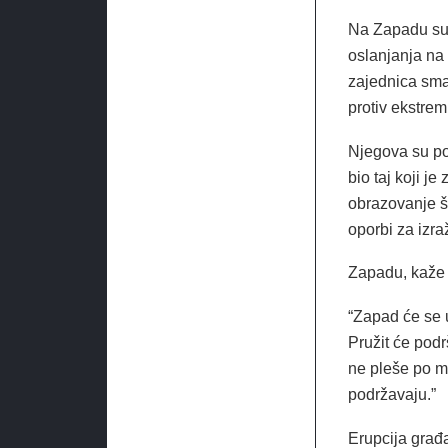
Na Zapadu su g
oslanjanja na
zajednica sma
protiv ekstrem
Njegova su po
bio taj koji j
obrazovanje š
oporbi za izra
Zapadu, kaže I
“Zapad će se u
Pružit će podr
ne pleše po m
podržavaju.”
Erupcija građa