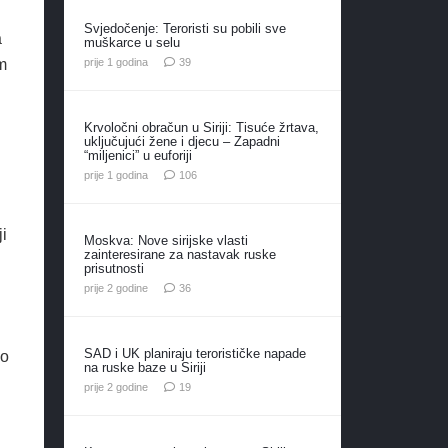
Svjedočenje: Teroristi su pobili sve
a
muškarce u selu
komentara
prije 1 godina
39
m
Krvoločni obračun u Siriji: Tisuće žrtava,
uključujući žene i djecu – Zapadni
“miljenici” u euforiji
komentara
prije 1 godina
106
ji
Moskva: Nove sirijske vlasti
zainteresirane za nastavak ruske
prisutnosti
komentara
prije 2 godine
36
SAD i UK planiraju terorističke napade
ko
na ruske baze u Siriji
komentara
prije 2 godine
19