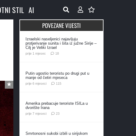
OTNI STIL
AI
POVEZANE VIJESTI
Izraelski naseljenici najavljuju
protjerivanje sunita i šita iz južne Sirije –
Cilj je Veliki Izrael
komentara
prije 1 mjesec
18
Putin ugostio teroristu po drugi put u
manje od četiri mjeseca
komentara
prije 6 mjeseci
115
Amerika prebacuje teroriste ISILa u
dvorište Irana
komentara
prije 7 mjeseci
23
Smrtonosni sukobi izbili u sirijskom