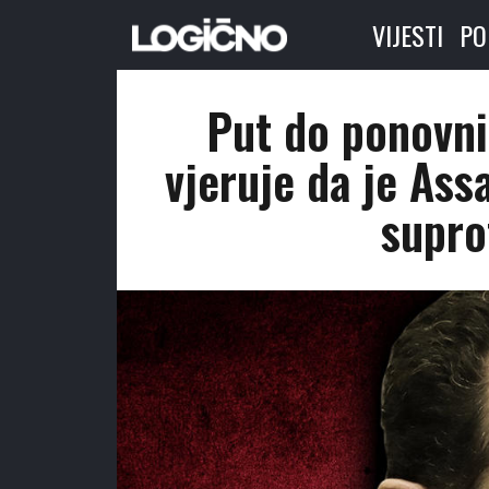
VIJESTI
PO
Put do ponovnih
vjeruje da je Ass
supro