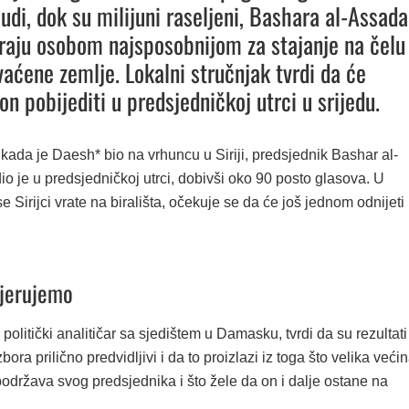
udi, dok su milijuni raseljeni, Bashara al-Assada
raju osobom najsposobnijom za stajanje na čelu
aćene zemlje. Lokalni stručnjak tvrdi da će
on pobijediti u predsjedničkoj utrci u srijedu.
kada je Daesh* bio na vrhuncu u Siriji, predsjednik Bashar al-
o je u predsjedničkoj utrci, dobivši oko 90 posto glasova. U
se Sirijci vrate na birališta, očekuje se da će još jednom odnijeti
jerujemo
 politički analitičar sa sjedištem u Damasku, tvrdi da su rezultati
bora prilično predvidljivi i da to proizlazi iz toga što velika veći
održava svog predsjednika i što žele da on i dalje ostane na