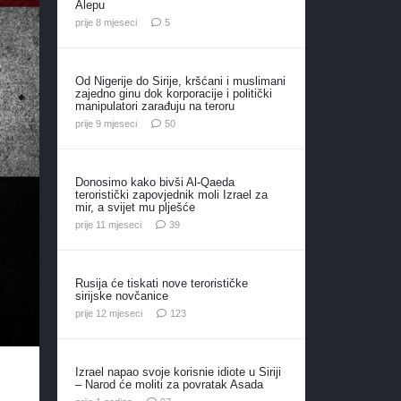
Alepu
komentara
prije 8 mjeseci
5
Od Nigerije do Sirije, kršćani i muslimani
zajedno ginu dok korporacije i politički
manipulatori zarađuju na teroru
komentara
prije 9 mjeseci
50
Donosimo kako bivši Al-Qaeda
teroristički zapovjednik moli Izrael za
mir, a svijet mu plješće
komentara
prije 11 mjeseci
39
Rusija će tiskati nove terorističke
sirijske novčanice
komentara
prije 12 mjeseci
123
Izrael napao svoje korisnie idiote u Siriji
– Narod će moliti za povratak Asada
komentara