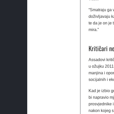
“Smatraju ga v
doživljavaju 
te da je on je
mira.”
Kritičari n
Assadovi kriti
u ožujku 2011.
manjina i opo
socijalnih i e
Kad je izbio g
bi napravio m
prosvjednike i
nakon kojeg su