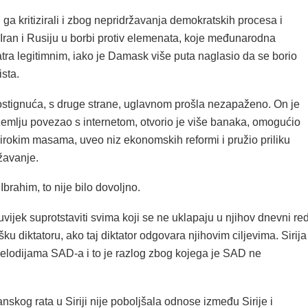
a kritizirali i zbog nepridržavanja demokratskih procesa i
 Iran i Rusiju u borbi protiv elemenata, koje međunarodna
tra legitimnim, iako je Damask više puta naglasio da se borio
ista.
stignuća, s druge strane, uglavnom prošla nezapaženo. On je
e zemlju povezao s internetom, otvorio je više banaka, omogućio
irokim masama, uveo niz ekonomskih reformi i pružio priliku
žavanje.
brahim, to nije bilo dovoljno.
vijek suprotstaviti svima koji se ne uklapaju u njihov dnevni red
šku diktatoru, ako taj diktator odgovara njihovim ciljevima. Sirija
elodijama SAD-a i to je razlog zbog kojega je SAD ne
nskog rata u Siriji nije poboljšala odnose između Sirije i