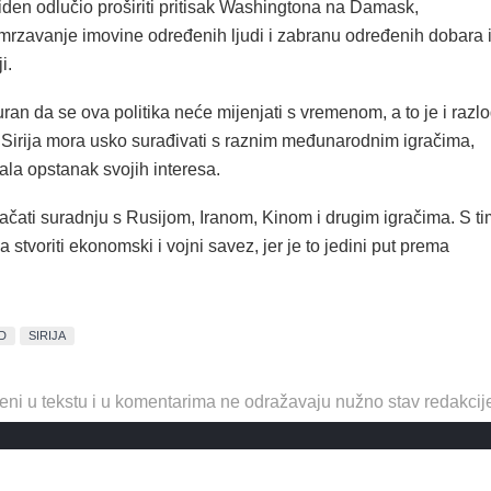
iden odlučio proširiti pritisak Washingtona na Damask,
amrzavanje imovine određenih ljudi i zabranu određenih dobara 
i.
uran da se ova politika neće mijenjati s vremenom, a to je i razl
a Sirija mora usko surađivati s raznim međunarodnim igračima,
ala opstanak svojih interesa.
jačati suradnju s Rusijom, Iranom, Kinom i drugim igračima. S ti
 stvoriti ekonomski i vojni savez, jer je to jedini put prema
D
SIRIJA
eni u tekstu i u komentarima ne odražavaju nužno stav redakcij