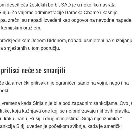
om desetljeća žestokih borbi, SAD je u nekoliko navrata
iriju. Za vrijeme administracije Baracka Obame i kasnije
a, zračni su napadi izvedeni kao odgovor na navodne napade
e kemijskim oružjem.
predsjednikom Joeom Bidenom, napadi usmjereni na suzbijanj
ija smještenih u tom području.
pritisci neće se smanjiti
že da američki pritisak nije ograničen samo na vojni, nego i na
pekt.
 vremena kada Sirija nije bila pod zapadnim sankcijama. Ovo j
litike, koja kažnjava one koji se ne pridržavaju njihovih pravila.
u Iraku, Iranu, Rusiji i drugim mjestima. Sirija nije iznimka.”
sankcija Siriji uveden je početkom svibnja, kada je američki