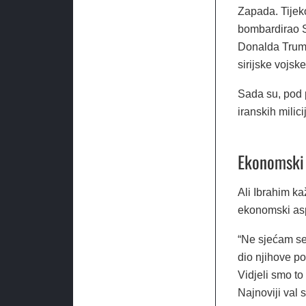
Zapada. Tijek
bombardirao S
Donalda Trump
sirijske vojsk
Sada su, pod 
iranskih milic
Ekonomski 
Ali Ibrahim ka
ekonomski as
“Ne sjećam se
dio njihove po
Vidjeli smo to 
Najnoviji val 