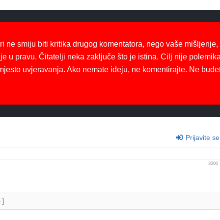
ri ne smiju biti kritika drugog komentatora, nego vaše mišljenje,
je u pravu. Čitatelji neka zaključe što je istina. Cilj nije polemika
mjesto uvjeravanja. Ako nemate ideju, ne komentirajte. Ne bude
Prijavite se
3000
+]