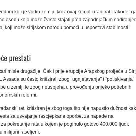
ođom koji je vodio zemlju kroz ovaj komplicirani rat. Također g
kao osobu koja može čvrsto stajati pred zapadnjačkim nadiranje
 taj koji može sirijskom narodu pomoći u uspostavi stabilnosti i
eće prestati
čari misle drugačije. Čak i prije erupcije Arapskog proljeća u Siri
, Assada su često kritizirali zbog “ugnjetavanja” i “potiskivanja”
rbe u zemlji te zbog neuspjeha u provođenju prijeko potrebnih
konomskih reformi.
rađanski rat, kritiziran je zbog toga što nije napustio dužnost ka
jesta za usvajanje rascjepkane oporbe, za napade na
 za pokretanje rata u kojem je poginulo gotovo 400.000 ljudi,
 milijuni raseljeni.