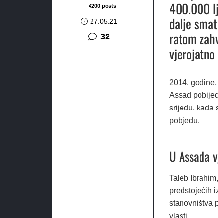
400.000 lj
4200 posts
dalje smat
27.05.21
ratom zahv
komentara
32
vjerojatno 
2014. godine, 
Assad pobijedi
srijedu, kada 
pobjedu.
U Assada v
Taleb Ibrahim,
predstojećih iz
stanovništva p
vlasti.