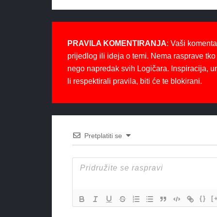
PRAVILA KOMENTIRANJA
: Vaši komenta
prijedlog ili ideja o temi. Nema rasprave tko 
nego napredak svih Logičara. Inspiracija, u
li respektirali pravila, biti će te blokirani.
Pretplatiti se
{}
[