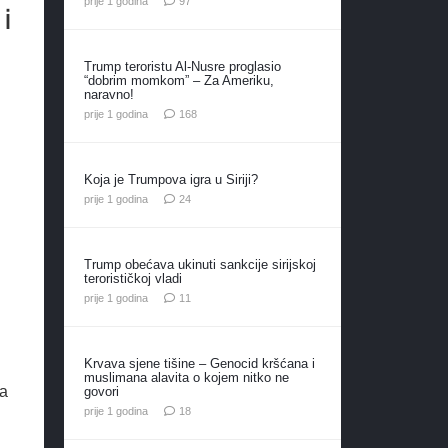
prije 1 godina
97
 i
Trump teroristu Al-Nusre proglasio
“dobrim momkom” – Za Ameriku,
naravno!
komentara
prije 1 godina
168
Koja je Trumpova igra u Siriji?
komentara
prije 1 godina
24
Trump obećava ukinuti sankcije sirijskoj
terorističkoj vladi
komentara
prije 1 godina
11
Krvava sjene tišine – Genocid kršćana i
muslimana alavita o kojem nitko ne
na
govori
komentara
prije 1 godina
18