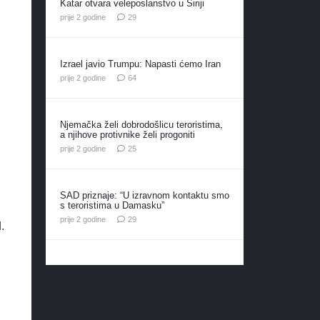
Katar otvara veleposlanstvo u Siriji
komentara
prije 2 godine
29
Izrael javio Trumpu: Napasti ćemo Iran
komentara
prije 2 godine
64
Njemačka želi dobrodošlicu teroristima,
a njihove protivnike želi progoniti
komentara
prije 2 godine
25
SAD priznaje: “U izravnom kontaktu smo
s teroristima u Damasku”
komentara
prije 2 godine
29
.