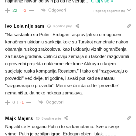
najmanje naivan od svih pa da ne vjeruje
…
Čitaj više »
Odgovori
22
-3
Pogledaj odgovore
(5)
Ivo Lola nije sam
8 godine prije
“Na sastanku su Putin i Erdogan raspravljali su o mogućem
konačnom ukidanju sankcija koje su Turskoj nametnute nakon
obaranja ruskog zrakoplova, kao i ukidanju viznih ograničenja
za turske građane. Čelnici dviju zemalja su također razgovarali
o provedbi projekta nuklearne elektrane Akkuyu u kojem
sudjeluje ruska kompanija Rosatom.” I tako oni “razgovaraju o
provedbi” već dvije, tri godine, i svaki put kad se satanu
“razgovaraju o provedbi”. Meni se čini da od te “provedbe”
nema ništa, da neko nekoga zamajava.
Odgovori
0
-1
Majk Majers
8 godine prije
Naplatit ce Erdoganu Putin i to sa kamatama. Sve u svoje
vrime, Putin je ozbiljan igrac, Erdogan obicni lutak………