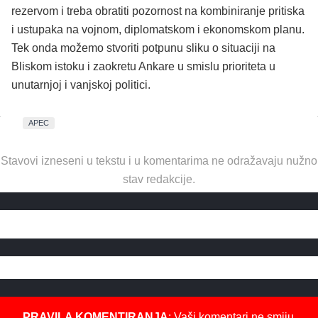
rezervom i treba obratiti pozornost na kombiniranje pritiska
i ustupaka na vojnom, diplomatskom i ekonomskom planu.
Tek onda možemo stvoriti potpunu sliku o situaciji na
Bliskom istoku i zaokretu Ankare u smislu prioriteta u
unutarnjoj i vanjskoj politici.
APEC
Stavovi izneseni u tekstu i u komentarima ne odražavaju nužno
stav redakcije.
PRAVILA KOMENTIRANJA
: Vaši komentari ne smiju