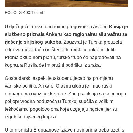
FOTO: S-400 Triumf
Uključujući Tursku u mirovne pregovore u Astani,
Rusija je
službeno priznala Ankaru kao regionalnu silu važnu za
rješenje sirijskog sukoba
. Zauzvrat je Turska preuzela
odgovornu zadaću uništenja terorista u pokrajini Idlib.
Prema aktualnom planu, turske trupe će napredovati na
kopnu, a Rusija će im pružiti podršku iz zraka.
Gospodarski aspekt je također utjecao na promjenu
vanjske politike Ankare. Glavnu ulogu je imao ruski
embargo na uvoz turske robe. Zbog sankcija su se mnoga
poljoprivredna poduzeća u Turskoj suočila s velikim
teškoćama, pogotovo ona koja uzgajaju rajčice, jer su
izgubila najvećeg kupca.
U tom smislu Erdoganove izjave novinarima treba uzeti s