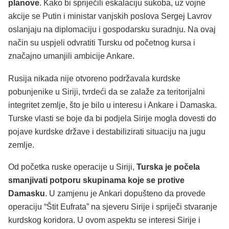
planove
. Kako bi spriječili eskalaciju sukoba, uz vojne
akcije se Putin i ministar vanjskih poslova Sergej Lavrov
oslanjaju na diplomaciju i gospodarsku suradnju. Na ovaj
način su uspjeli odvratiti Tursku od početnog kursa i
značajno umanjili ambicije Ankare.
Rusija nikada nije otvoreno podržavala kurdske
pobunjenike u Siriji, tvrdeći da se zalaže za teritorijalni
integritet zemlje, što je bilo u interesu i Ankare i Damaska.
Turske vlasti se boje da bi podjela Sirije mogla dovesti do
pojave kurdske države i destabilizirati situaciju na jugu
zemlje.
Od početka ruske operacije u Siriji,
Turska je počela
smanjivati potporu skupinama koje se protive
Damasku
. U zamjenu je Ankari dopušteno da provede
operaciju “Štit Eufrata” na sjeveru Sirije i spriječi stvaranje
kurdskog koridora. U ovom aspektu se interesi Sirije i