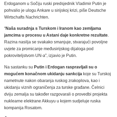
Erdoganom u Sočiju ruski predsjednik Vladimir Putin je
pohvalio je ulogu Ankare u sirijskoj krizi, piše Deutsche
Wirtschafts Nachrichten.
“
Naša suradnja s Turskom i Iranom kao zemljama
jamcima u procesu u Astani daje konkretne rezultate
.
Razina nasilja se svakako smanjuje, stvarajući povoljne
uvjete za promicanje međusirijskog dijaloga pod
pokroviteljstvom UN-a”, izjavio je Putin.
Na sastanku su
Putin i Erdogan raspravljali su o
mogućem konačnom ukidanju sankcija
koje su Turskoj
nametnute nakon obaranja ruskog zrakoplova, kao i
ukidanju viznih ograničenja za turske građane. Čelnici
dviju zemalja su također razgovarali o provedbi projekta
nuklearne elektrane Akkuyu u kojem sudjeluje ruska
kompanija Rosatom.