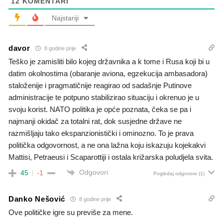
12
KOMENTARI
Najstariji
davor
8 godine prije
Teško je zamisliti bilo kojeg državnika a k tome i Rusa koji bi u
datim okolnostima (obaranje aviona, egzekucija ambasadora)
staloženije i pragmatičnije reagirao od sadašnje Putinove
administracije te potpuno stabilizirao situaciju i okrenuo je u
svoju korist. NATO politika je opće poznata, čeka se pa i
najmanji okidač za totalni rat, dok susjedne države ne
razmišljaju tako ekspanzionistički i ominozno. To je prava
politička odgovornost, a ne ona lažna koju iskazuju kojekakvi
Mattisi, Petraeusi i Scaparottiji i ostala križarska poludjela svita.
Odgovori
45
-1
Pogledaj odgovore
(1)
Danko Nešović
8 godine prije
Ove političke igre su previše za mene.