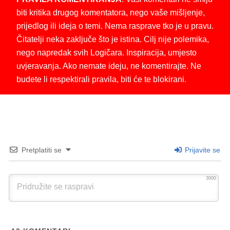
biti kritika drugog komentatora, nego vaše mišljenje,
prijedlog ili ideja o temi. Nema rasprave tko je u pravu.
Čitatelji neka zaključe što je istina. Cilj nije polemika,
nego napredak svih Logičara. Inspiracija, umjesto
uvjeravanja. Ako nemate ideju, ne komentirajte. Ne
budete li respektirali pravila, biti će te blokirani.
Pretplatiti se
Prijavite se
3000