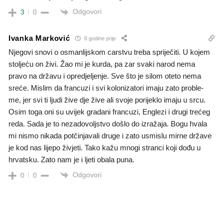
Odgovori
3
0
Ivanka Marković
8 godine prije
Njegovi snovi o osmanlijskom carstvu treba spriječiti. U kojem
stoljeću on živi. Žao mi je kurda, pa zar svaki narod nema
pravo na državu i opredjeljenje. Sve što je silom oteto nema
sreće. Mislim da francuzi i svi kolonizatori imaju zato proble-
me, jer svi ti ljudi žive dje žive ali svoje porijeklo imaju u srcu.
Osim toga oni su uvijek gradani francuzi, Englezi i drugi trećeg
reda. Sada je to nezadovoljstvo došlo do izražaja. Bogu hvala
mi nismo nikada potčinjavali druge i zato usmislu mirne države
je kod nas lijepo živjeti. Tako kažu mnogi stranci koji dođu u
hrvatsku. Zato nam je i ljeti obala puna.
Odgovori
0
0