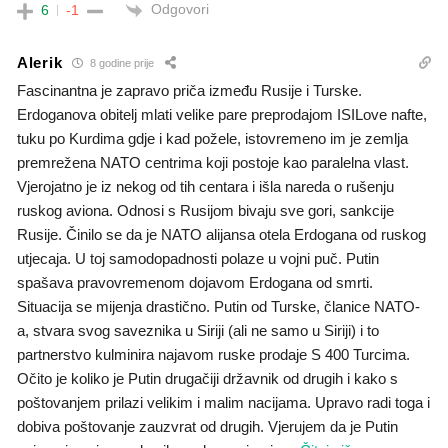
Odgovori
6
-1
Alerik
8 godine prije
Fascinantna je zapravo priča između Rusije i Turske.
Erdoganova obitelj mlati velike pare preprodajom ISILove nafte,
tuku po Kurdima gdje i kad požele, istovremeno im je zemlja
premrežena NATO centrima koji postoje kao paralelna vlast.
Vjerojatno je iz nekog od tih centara i išla nareda o rušenju
ruskog aviona. Odnosi s Rusijom bivaju sve gori, sankcije
Rusije. Činilo se da je NATO alijansa otela Erdogana od ruskog
utjecaja. U toj samodopadnosti polaze u vojni puč. Putin
spašava pravovremenom dojavom Erdogana od smrti.
Situacija se mijenja drastično. Putin od Turske, članice NATO-
a, stvara svog saveznika u Siriji (ali ne samo u Siriji) i to
partnerstvo kulminira najavom ruske prodaje S 400 Turcima.
Očito je koliko je Putin drugačiji državnik od drugih i kako s
poštovanjem prilazi velikim i malim nacijama. Upravo radi toga i
dobiva poštovanje zauzvrat od drugih. Vjerujem da je Putin