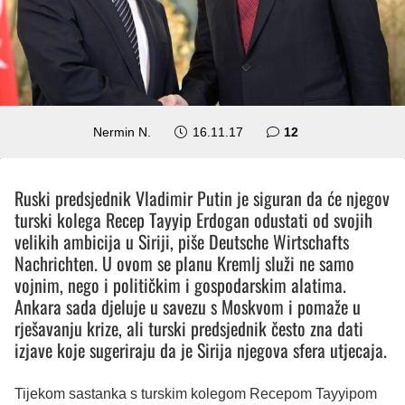
komentara
Nermin N.
16.11.17
12
Ruski predsjednik Vladimir Putin je siguran da će njegov
turski kolega Recep Tayyip Erdogan odustati od svojih
velikih ambicija u Siriji, piše Deutsche Wirtschafts
Nachrichten. U ovom se planu Kremlj služi ne samo
vojnim, nego i političkim i gospodarskim alatima.
Ankara sada djeluje u savezu s Moskvom i pomaže u
rješavanju krize, ali turski predsjednik često zna dati
izjave koje sugeriraju da je Sirija njegova sfera utjecaja.
Tijekom sastanka s turskim kolegom Recepom Tayyipom