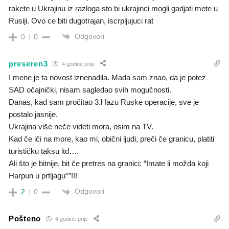
rakete u Ukrajinu iz razloga sto bi ukrajinci mogli gadjati mete u
Rusiji. Ovo ce biti dugotrajan, iscrpljujuci rat
Odgovori
0
0
preseren3
4 godine prije
I mene je ta novost iznenadila. Mada sam znao, da je potez
SAD očajnički, nisam sagledao svih mogučnosti.
Danas, kad sam pročitao 3.l fazu Ruske operacije, sve je
postalo jasnije.
Ukrajina više neče videti mora, osim na TV.
Kad če iči na more, kao mi, obični ljudi, preči če granicu, platiti
turističku taksu itd….
Ali što je bitnije, bit če pretres na granici: “Imate li možda koji
Harpun u prtljagu*”!!!
Odgovori
2
0
Pošteno
4 godine prije