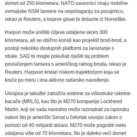
domet od 250 kilometara. NATO saveznici imaju mobilne
zemaljske NSM lansere na raspolaganju za pozajmicu,
rekao je Reuters, a bojeve glave bi dolazile iz Norveške.
Harpun može uništiti ciljeve udaljene skoro 300
kilometara, ali se obično koristi kao projektil brod-brod, a
postoji nekoliko dostupnih platformi za lansiranje s
obale. SAD bi mogle pokušati riješiti taj problem
povlačenjem lansera s američkog ratnog broda, rekao je
Reuters. Harpoon krstari niskom trajektorijom koja se
kreće po moru i ima aktivno radarsko navođenje.
Ukrajina je također zatražila sisteme za višestruke raketne
bacače (MRLS), kao što je M270 kompanije Lockheed
Martin, koji se sada navodno može razmatrati za isporuku
nakon što je američki Senat u četvrtak usvojio zakon o
pomoći od 40 milijardi dolara. M270 može pogoditi metu
udaljenu više od 70 kilometara, što je daleko veći domet