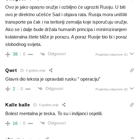
Ovo je jako opasno oružje i ozbiljno će ugroziti Rusiju. U biti
ovo je direktno učešće Sad i objava rata. Rusija mora uništiti
transporte pa čak i na teritoriji zemalja koje isporučuju oružje.
Ako se i dalje bude držala humanih principa i minimiziranjem
kolateralna štete bliže je porazu. A poraz Rusije bio bi i poraz
slobodnog svijeta.
Odgovori
38
0
Pogledaj odgovore
(1)
Qwrt
4 godine prije
Glavni dio teksta je opravdati rusku ” operaciju”
Odgovori
2
0
Pogledaj odgovore
(3)
Kalle balle
4 godine prije
Bolest mentalna je teska. To su i indijanci osjetili.
Odgovori
16
0