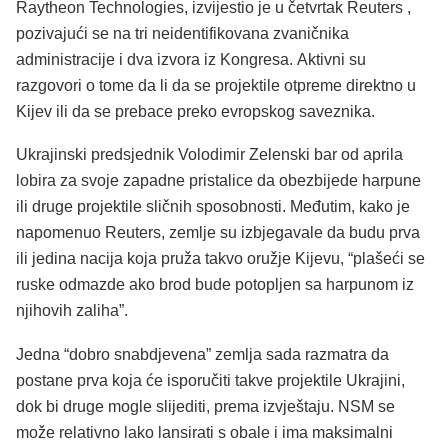
Raytheon Technologies, izvijestio je u četvrtak Reuters ,
pozivajući se na tri neidentifikovana zvaničnika
administracije i dva izvora iz Kongresa. Aktivni su
razgovori o tome da li da se projektile otpreme direktno u
Kijev ili da se prebace preko evropskog saveznika.
Ukrajinski predsjednik Volodimir Zelenski bar od aprila
lobira za svoje zapadne pristalice da obezbijede harpune
ili druge projektile sličnih sposobnosti. Međutim, kako je
napomenuo Reuters, zemlje su izbjegavale da budu prva
ili jedina nacija koja pruža takvo oružje Kijevu, “plašeći se
ruske odmazde ako brod bude potopljen sa harpunom iz
njihovih zaliha”.
Jedna “dobro snabdjevena” zemlja sada razmatra da
postane prva koja će isporučiti takve projektile Ukrajini,
dok bi druge mogle slijediti, prema izvještaju. NSM se
može relativno lako lansirati s obale i ima maksimalni