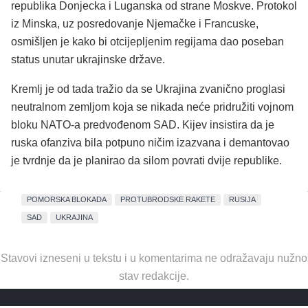
republika Donjecka i Luganska od strane Moskve. Protokol
iz Minska, uz posredovanje Njemačke i Francuske,
osmišljen je kako bi otcijepljenim regijama dao poseban
status unutar ukrajinske države.
Kremlj je od tada tražio da se Ukrajina zvanično proglasi
neutralnom zemljom koja se nikada neće pridružiti vojnom
bloku NATO-a predvođenom SAD. Kijev insistira da je
ruska ofanziva bila potpuno ničim izazvana i demantovao
je tvrdnje da je planirao da silom povrati dvije republike.
POMORSKA BLOKADA
PROTUBRODSKE RAKETE
RUSIJA
SAD
UKRAJINA
Stavovi izneseni u tekstu i u komentarima ne odražavaju nužno
stav redakcije.