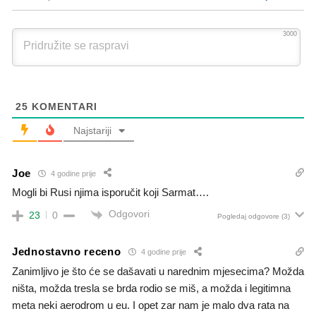
3000
25
KOMENTARI
Najstariji
Joe
4 godine prije
Mogli bi Rusi njima isporučit koji Sarmat….
Odgovori
23
0
Pogledaj odgovore
(3)
Jednostavno receno
4 godine prije
Zanimljivo je što će se dašavati u narednim mjesecima? Možda
ništa, možda tresla se brda rodio se miš, a možda i legitimna
meta neki aerodrom u eu. I opet zar nam je malo dva rata na