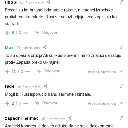
tihobl
4 godine prije
Poslali su im britanci brimstone rakete, a estonci izraelske
protivbrodske rakete. Rusi se ne uzbudjuju, vec zapisiuju ko
sta radi.
Odgovori
8
0
Max
4 godine prije
To su opasna oružja Ali su Rusi spremni na to znajući da ratuju
protiv Zapada preko Ukrajine.
Odgovori
11
0
Pogledaj odgovore
(1)
rade
4 godine prije
Mogli bi Rusi isporuciti Iranu sarmate i kinzale.
Odgovori
2
0
Pogledaj odgovore
(1)
zapadni neimac
4 godine prije
Ameicki kongres je donjeo odluku da ne salje dalokometne