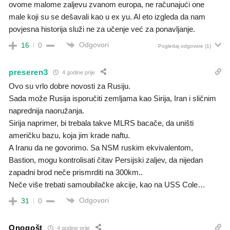
ovome malome zaljevu zvanom europa, ne računajući one
male koji su se dešavali kao u ex yu. Al eto izgleda da nam
povjesna historija služi ne za učenje već za ponavljanje.
Odgovori
16
0
Pogledaj odgovore
(1)
preseren3
4 godine prije
Ovo su vrlo dobre novosti za Rusiju.
Sada može Rusija isporučiti zemljama kao Sirija, Iran i sličnim
naprednija naoružanja.
Sirija naprimer, bi trebala takve MLRS bacače, da uništi
američku bazu, koja jim krade naftu.
A Iranu da ne govorimo. Sa NSM ruskim ekvivalentom,
Bastion, mogu kontrolisati čitav Persijski zaljev, da nijedan
zapadni brod neče prismrditi na 300km..
Neče više trebati samoubilačke akcije, kao na USS Cole…
Odgovori
31
0
Onogošt
4 godine prije