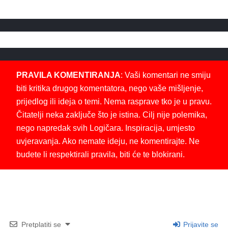
PRAVILA KOMENTIRANJA
: Vaši komentari ne smiju
biti kritika drugog komentatora, nego vaše mišljenje,
prijedlog ili ideja o temi. Nema rasprave tko je u pravu.
Čitatelji neka zaključe što je istina. Cilj nije polemika,
nego napredak svih Logičara. Inspiracija, umjesto
uvjeravanja. Ako nemate ideju, ne komentirajte. Ne
budete li respektirali pravila, biti će te blokirani.
Pretplatiti se
Prijavite se