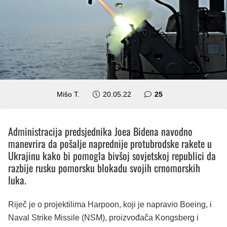
komentara
Mišo T.
20.05.22
25
Administracija predsjednika Joea Bidena navodno
manevrira da pošalje naprednije protubrodske rakete u
Ukrajinu kako bi pomogla bivšoj sovjetskoj republici da
razbije rusku pomorsku blokadu svojih crnomorskih
luka.
Riječ je o projektilima Harpoon, koji je napravio Boeing, i
Naval Strike Missile (NSM), proizvođača Kongsberg i