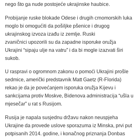
nego što ga nude postojeće ukrajinske haubice.
Probijanje ruske blokade Odese i drugih crnomorskih luka
moglo bi omogućiti da pošiljke pšenice i drugog
ukrajinskog izvoza izađu iz zemlje. Ruski
zvaničnici upozorili su da zapadne isporuke oružja
Ukrajini “sipaju ulje na vatru” i da bi mogle izazvati širi
sukob.
U raspravi o ogromnom zakonu o pomoći Ukrajini prošle
sedmice, američki predstavnik Matt Gaetz (R-Florida)
rekao je da je povećanjem isporuka oružja Kijevu i
sankcijama protiv Moskve, Bidenova administracija “ušla u
mjesečar” u rat s Rusijom.
Rusija je napala susjednu državu nakon neuspjeha
Ukrajine da provede uslove sporazuma iz Minska, prvi put
potpisanih 2014. godine, i konačnog priznanja Donbas