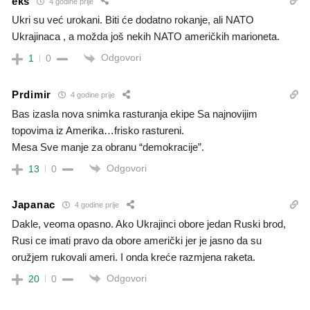
eks
4 godine prije
Ukri su već urokani. Biti će dodatno rokanje, ali NATO
Ukrajinaca , a možda još nekih NATO američkih marioneta.
Odgovori
1
0
Prdimir
4 godine prije
Bas izasla nova snimka rasturanja ekipe Sa najnovijim
topovima iz Amerika…frisko rastureni.
Mesa Sve manje za obranu “demokracije”.
Odgovori
13
0
Japanac
4 godine prije
Dakle, veoma opasno. Ako Ukrajinci obore jedan Ruski brod,
Rusi ce imati pravo da obore američki jer je jasno da su
oružjem rukovali ameri. I onda kreće razmjena raketa.
Odgovori
20
0