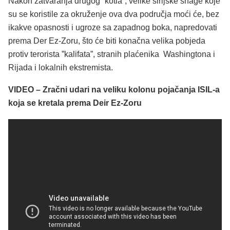
Nakon zatvaranja drugog ”kotla”, velike sirijske snage koje
su se koristile za okruženje ova dva područja moći će, bez
ikakve opasnosti i ugroze sa zapadnog boka, napredovati
prema Der Ez-Zoru, što će biti konačna velika pobjeda
protiv terorista ”kalifata”, stranih plaćenika Washingtona i
Rijada i lokalnih ekstremista.
VIDEO – Zračni udari na veliku kolonu pojačanja ISIL-a
koja se kretala prema Deir Ez-Zoru