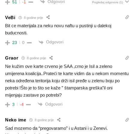
Odgovori
51
-1
Pogledaj odgovore
(1)
VeBi
8 godine prije
Bit ce materijala za neku novu naftu u pustinji u dalekoj
buducnosti.
Odgovori
23
0
Graor
8 godine prije
Ne kužim ove karte crveno je SAA ,crno je Isil a zeleno
umijerena koalicija..Prateći te karte vidim da u nekom momentu
neka određena teritorija koju drži isil pređe u zelenu boju po
potrebi !Što je to što se kaže ” štamparska greška”il oni
mijenjaju zastave po potrebi?
Odgovori
3
-4
Neko ime
8 godine prije
Sad mozemo da “pregovaramo” i u Astani i u Zenevi.