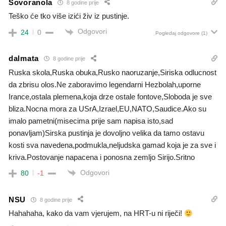
Sovoranola
8 godine prije
Teško će tko više izići živ iz pustinje.
Odgovori
24
0
Pogledaj odgovore
(1)
dalmata
8 godine prije
Ruska skola,Ruska obuka,Rusko naoruzanje,Siriska odlucnost
da zbrisu olos.Ne zaboravimo legendarni Hezbolah,uporne
Irance,ostala plemena,koja drze ostale fontove,Sloboda je sve
bliza.Nocna mora za USrA,Izrael,EU,NATO,Saudice.Ako su
imalo pametni(misecima prije sam napisa isto,sad
ponavljam)Sirska pustinja je dovoljno velika da tamo ostavu
kosti sva navedena,podmukla,neljudska gamad koja je za sve i
kriva.Postovanje napacena i ponosna zemljo Sirijo.Sritno
Odgovori
80
-1
NSU
8 godine prije
Hahahaha, kako da vam vjerujem, na HRT-u ni riječi!