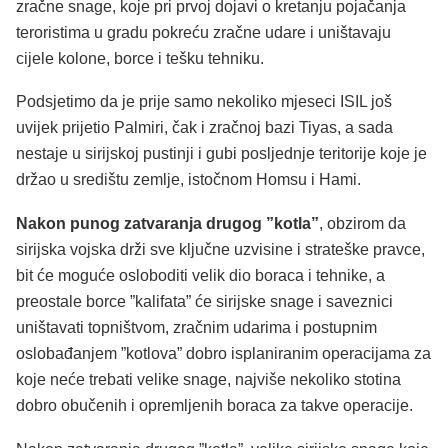
zračne snage, koje pri prvoj dojavi o kretanju pojačanja
teroristima u gradu pokreću zračne udare i uništavaju
cijele kolone, borce i tešku tehniku.
Podsjetimo da je prije samo nekoliko mjeseci ISIL još
uvijek prijetio Palmiri, čak i zračnoj bazi Tiyas, a sada
nestaje u sirijskoj pustinji i gubi posljednje teritorije koje je
držao u središtu zemlje, istočnom Homsu i Hami.
Nakon punog zatvaranja drugog ”kotla”
, obzirom da
sirijska vojska drži sve ključne uzvisine i strateške pravce,
bit će moguće osloboditi velik dio boraca i tehnike, a
preostale borce ”kalifata” će sirijske snage i saveznici
uništavati topništvom, zračnim udarima i postupnim
oslobađanjem ”kotlova” dobro isplaniranim operacijama za
koje neće trebati velike snage, najviše nekoliko stotina
dobro obučenih i opremljenih boraca za takve operacije.