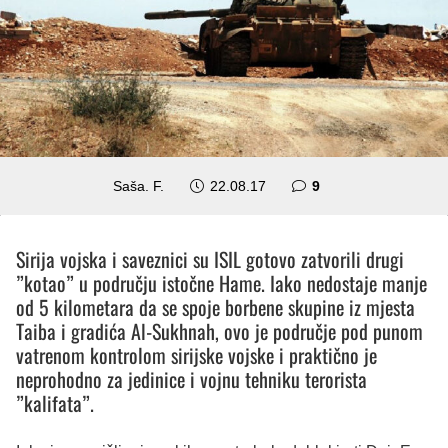
komentara
Saša. F.
22.08.17
9
Sirija vojska i saveznici su ISIL gotovo zatvorili drugi
”kotao” u području istočne Hame. Iako nedostaje manje
od 5 kilometara da se spoje borbene skupine iz mjesta
Taiba i gradića Al-Sukhnah, ovo je područje pod punom
vatrenom kontrolom sirijske vojske i praktično je
neprohodno za jedinice i vojnu tehniku terorista
”kalifata”.