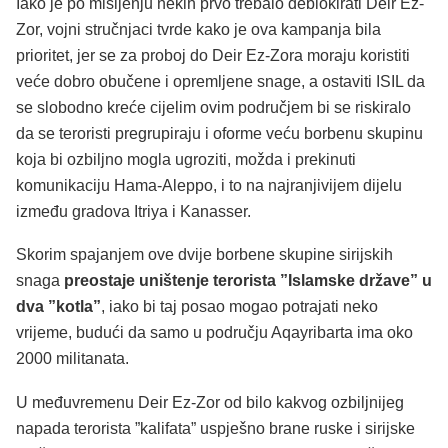
Iako je po mišljenju nekih prvo trebalo deblokirati Deir Ez-
Zor, vojni stručnjaci tvrde kako je ova kampanja bila
prioritet, jer se za proboj do Deir Ez-Zora moraju koristiti
veće dobro obučene i opremljene snage, a ostaviti ISIL da
se slobodno kreće cijelim ovim područjem bi se riskiralo
da se teroristi pregrupiraju i oforme veću borbenu skupinu
koja bi ozbiljno mogla ugroziti, možda i prekinuti
komunikaciju Hama-Aleppo, i to na najranjivijem dijelu
između gradova Itriya i Kanasser.
Skorim spajanjem ove dvije borbene skupine sirijskih
snaga
preostaje uništenje terorista ”Islamske države” u
dva ”kotla”
, iako bi taj posao mogao potrajati neko
vrijeme, budući da samo u području Aqayribarta ima oko
2000 militanata.
U međuvremenu Deir Ez-Zor od bilo kakvog ozbiljnijeg
napada terorista ”kalifata” uspješno brane ruske i sirijske