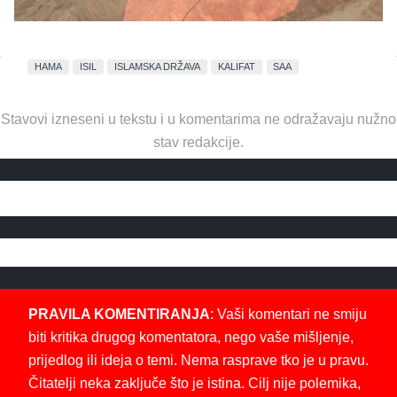
HAMA
ISIL
ISLAMSKA DRŽAVA
KALIFAT
SAA
Stavovi izneseni u tekstu i u komentarima ne odražavaju nužno
stav redakcije.
PRAVILA KOMENTIRANJA
: Vaši komentari ne smiju
biti kritika drugog komentatora, nego vaše mišljenje,
prijedlog ili ideja o temi. Nema rasprave tko je u pravu.
Čitatelji neka zaključe što je istina. Cilj nije polemika,