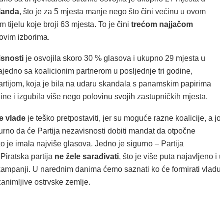
landa
, što je za 5 mjesta manje nego što čini većinu u ovom
 tijelu koje broji 63 mjesta. To je čini
trećom najjačom
ovim izborima.
isnosti
je osvojila skoro 30 % glasova i ukupno 29 mjesta u
jedno sa koalicionim partnerom u posljednje tri godine,
tijom, koja je bila na udaru skandala s panamskim papirima
ine i izgubila više nego polovinu svojih zastupničkih mjesta.
e vlade
je teško pretpostaviti, jer su moguće razne koalicije, a j
gurno da će Partija nezavisnosti dobiti mandat da otpočne
o je imala najviše glasova. Jedno je sigurno – Partija
 Piratska partija
ne žele sarađivati
, što je više puta najavljeno i
kampanji. U narednim danima ćemo saznati ko će formirati vlad
zanimljive ostrvske zemlje.