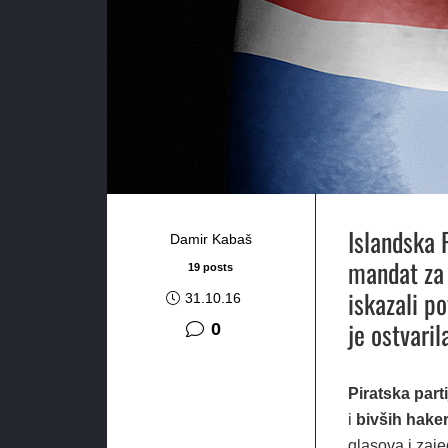
Islandska P
Damir Kabaš
mandat za 
19 posts
iskazali p
31.10.16
je ostvaril
0
Piratska parti
i
bivših hake
glasova i zaje