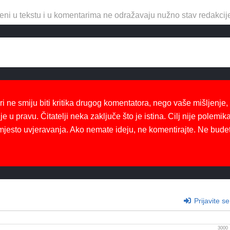
eni u tekstu i u komentarima ne odražavaju nužno stav redakcij
ri ne smiju biti kritika drugog komentatora, nego vaše mišljenje,
je u pravu. Čitatelji neka zaključe što je istina. Cilj nije polemika
mjesto uvjeravanja. Ako nemate ideju, ne komentirajte. Ne bude
Prijavite se
3000