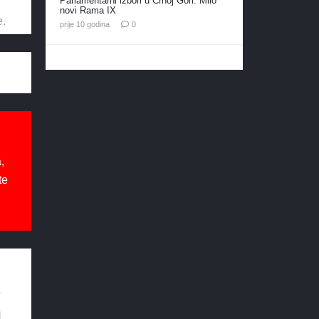
Parlamentarni izbori u Crnoj Gori: Milo
novi Rama IX
e.
prije 10 godina
0
,
te