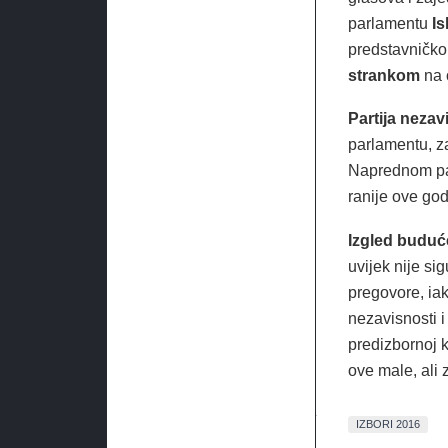
parlamentu
Is
predstavničkom
strankom
na 
Partija nezav
parlamentu, za
Naprednom par
ranije ove god
Izgled buduć
uvijek nije si
pregovore, iak
nezavisnosti i
predizbornoj 
ove male, ali 
IZBORI 2016