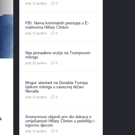
prije 10 godina
0
FBI: Nema kriminalnih prestupa u E-
mailovima Hillary Clinton
prije 10 godina
0
Nije pronađeno oružje na Trumpovom
mitingu
prije 10 godina
0
Moguć atentant na Donalda Trumpa
tijekom mitinga u saveznoj državi
Nevada
prije 10 godina
0
Anonymousi objavili prvi dio dokaza o
a
umiješanosti Hillary Clinton u pedofiliju i
trgovinu djecom
prije 10 godina
0