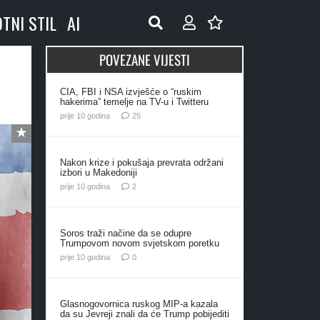
OTNI STIL
AI
POVEZANE VIJESTI
CIA, FBI i NSA izvješće o “ruskim
hakerima” temelje na TV-u i Twitteru
komentara
prije 10 godina
25
Nakon krize i pokušaja prevrata održani
izbori u Makedoniji
komentara
prije 10 godina
2
Soros traži načine da se odupre
Trumpovom novom svjetskom poretku
prije 10 godina
0
Glasnogovornica ruskog MIP-a kazala
da su Jevreji znali da će Trump pobijediti