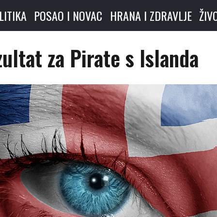
LITIKA
POSAO I NOVAC
HRANA I ZDRAVLJE
ŽIV
zultat za Pirate s Islanda