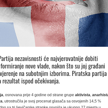
artija nezavisnosti će najvjerovatnije dobiti
formiranje nove vlade, nakon što su joj građani
ovjerenje na subotnjim izborima. Piratska partija
a rezultat ispod očekivanja.
ja
, osnovana prije 4 godine od strane grupe
aktivista
,
anarhist
ra
, utrostručila je svoj procenat glasača sa osvojenih 14,5 %
dno sa tri ljevičarske stranke osvojila je ukupno 27 mjesta u