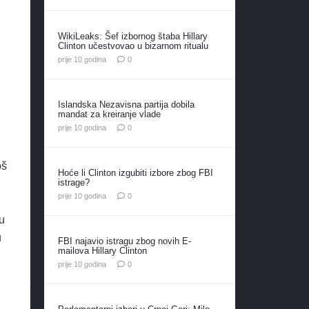
WikiLeaks: Šef izbornog štaba Hillary
Clinton učestvovao u bizarnom ritualu
prije 10 godina
0
Islandska Nezavisna partija dobila
mandat za kreiranje vlade
prije 10 godina
0
oš
Hoće li Clinton izgubiti izbore zbog FBI
istrage?
prije 10 godina
0
 u
u
FBI najavio istragu zbog novih E-
mailova Hillary Clinton
prije 10 godina
0