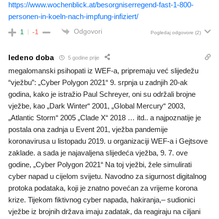
https://www.wochenblick.at/besorgniserregend-fast-1-800-
personen-in-koeln-nach-impfung-infiziert/
Odgovori
1
-1
Pogledaj odgovore
(2)
ledeno doba
5 godine prije
megalomanski psihopati iz WEF-a, pripremaju već slijedežu
“vježbu”: „Cyber Polygon 2021“ 9. srpnja u zadnjih 20-ak
godina, kako je istražio Paul Schreyer, oni su održali brojne
vježbe, kao „Dark Winter“ 2001, „Global Mercury“ 2003,
„Atlantic Storm“ 2005 „Clade X“ 2018 … itd.. a najpoznatije je
postala ona zadnja u Event 201, vježba pandemije
koronavirusa u listopadu 2019. u organizaciji WEF-a i Gejtsove
zaklade. a sada je najavaljena slijedeća vježba, 9. 7. ove
godine, „Cyber Polygon 2021“ Na toj vježbi, žele simulirati
cyber napad u cijelom svijetu. Navodno za sigurnost digitalnog
protoka podataka, koji je znatno povećan za vrijeme korona
krize. Tijekom fiktivnog cyber napada, hakiranja,– sudionici
vježbe iz brojnih država imaju zadatak, da reagiraju na ciljani