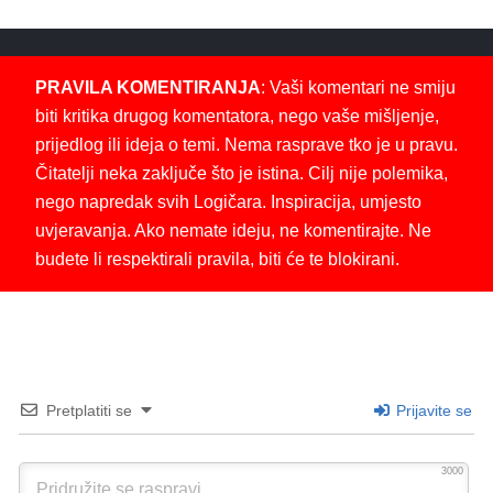
PRAVILA KOMENTIRANJA
: Vaši komentari ne smiju
biti kritika drugog komentatora, nego vaše mišljenje,
prijedlog ili ideja o temi. Nema rasprave tko je u pravu.
Čitatelji neka zaključe što je istina. Cilj nije polemika,
nego napredak svih Logičara. Inspiracija, umjesto
uvjeravanja. Ako nemate ideju, ne komentirajte. Ne
budete li respektirali pravila, biti će te blokirani.
Pretplatiti se
Prijavite se
3000