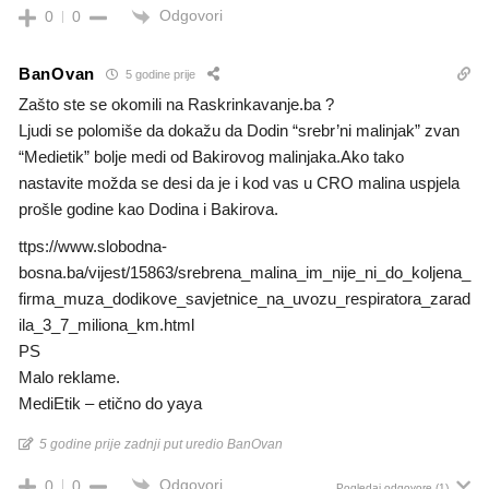
Odgovori
0
0
BanOvan
5 godine prije
Zašto ste se okomili na Raskrinkavanje.ba ?
Ljudi se polomiše da dokažu da Dodin “srebr’ni malinjak” zvan
“Medietik” bolje medi od Bakirovog malinjaka.Ako tako
nastavite možda se desi da je i kod vas u CRO malina uspjela
prošle godine kao Dodina i Bakirova.
ttps://www.slobodna-
bosna.ba/vijest/15863/srebrena_malina_im_nije_ni_do_koljena_
firma_muza_dodikove_savjetnice_na_uvozu_respiratora_zarad
ila_3_7_miliona_km.html
PS
Malo reklame.
MediEtik – etično do yaya
5 godine prije zadnji put uredio BanOvan
Odgovori
0
0
Pogledaj odgovore
(1)