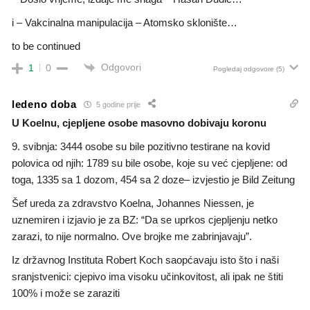
i – Vakcinalna manipulacija – Atomsko sklonište…
to be continued
Odgovori
1
0
Pogledaj odgovore
(5)
ledeno doba
5 godine prije
U Koelnu, cjepljene osobe masovno dobivaju koronu
9. svibnja: 3444 osobe su bile pozitivno testirane na kovid
polovica od njih: 1789 su bile osobe, koje su već cjepljene: od
toga, 1335 sa 1 dozom, 454 sa 2 doze– izvjestio je Bild Zeitung
Šef ureda za zdravstvo Koelna, Johannes Niessen, je
uznemiren i izjavio je za BZ: “Da se uprkos cjepljenju netko
zarazi, to nije normalno. Ove brojke me zabrinjavaju”.
Iz državnog Instituta Robert Koch saopćavaju isto što i naši
sranjstvenici: cjepivo ima visoku učinkovitost, ali ipak ne štiti
100% i može se zaraziti