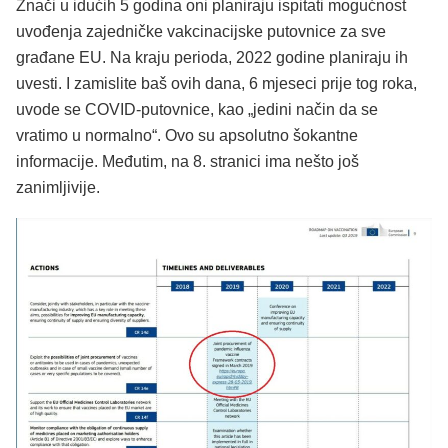
Znači u idućih 5 godina oni planiraju ispitati mogućnost
uvođenja zajedničke vakcinacijske putovnice za sve
građane EU. Na kraju perioda, 2022 godine planiraju ih
uvesti. I zamislite baš ovih dana, 6 mjeseci prije tog roka,
uvode se COVID-putovnice, kao „jedini način da se
vratimo u normalno“. Ovo su apsolutno šokantne
informacije. Međutim, na 8. stranici ima nešto još
zanimljivije.