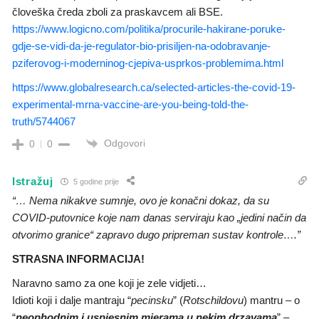
človeška čreda zboli za praskavcem ali BSE.
https://www.logicno.com/politika/procurile-hakirane-poruke-
gdje-se-vidi-da-je-regulator-bio-prisiljen-na-odobravanje-
pziferovog-i-moderninog-cjepiva-usprkos-problemima.html
https://www.globalresearch.ca/selected-articles-the-covid-19-
experimental-mrna-vaccine-are-you-being-told-the-
truth/5744067
Odgovori
0
0
Istražuj
5 godine prije
“… Nema nikakve sumnje, ovo je konačni dokaz, da su
COVID-putovnice koje nam danas serviraju kao „jedini način da
otvorimo granice“ zapravo dugo pripreman sustav kontrole….”
STRASNA INFORMACIJA!
Naravno samo za one koji je zele vidjeti…
Idioti koji i dalje mantraju “
pecinsku
” (
Rotschildovu
) mantru – o
“
neophodnim i uspjesnim mjerama u nekim drzavama
” –