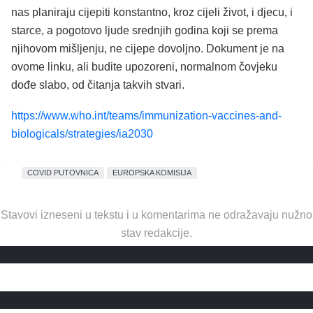
nas planiraju cijepiti konstantno, kroz cijeli život, i djecu, i
starce, a pogotovo ljude srednjih godina koji se prema
njihovom mišljenju, ne cijepe dovoljno. Dokument je na
ovome linku, ali budite upozoreni, normalnom čovjeku
dođe slabo, od čitanja takvih stvari.
https://www.who.int/teams/immunization-vaccines-and-
biologicals/strategies/ia2030
COVID PUTOVNICA
EUROPSKA KOMISIJA
Stavovi izneseni u tekstu i u komentarima ne odražavaju nužno
stav redakcije.