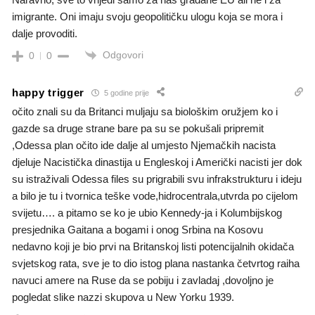
imigrante. Oni imaju svoju geopolitičku ulogu koja se mora i
dalje provoditi.
Odgovori
0
0
happy trigger
5 godine prije
očito znali su da Britanci muljaju sa biološkim oružjem ko i
gazde sa druge strane bare pa su se pokušali pripremit
,Odessa plan očito ide dalje al umjesto Njemačkih nacista
djeluje Nacistička dinastija u Engleskoj i Američki nacisti jer dok
su istraživali Odessa files su prigrabili svu infrakstrukturu i ideju
a bilo je tu i tvornica teške vode,hidrocentrala,utvrda po cijelom
svijetu…. a pitamo se ko je ubio Kennedy-ja i Kolumbijskog
presjednika Gaitana a bogami i onog Srbina na Kosovu
nedavno koji je bio prvi na Britanskoj listi potencijalnih okidača
svjetskog rata, sve je to dio istog plana nastanka četvrtog raiha
navuci amere na Ruse da se pobiju i zavladaj ,dovoljno je
pogledat slike nazzi skupova u New Yorku 1939.