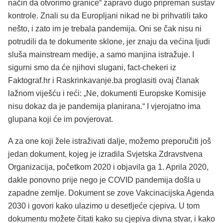
način da otvorimo granice“ zapravo dugo pripreman sustav
kontrole. Znali su da Europljani nikad ne bi prihvatili tako
nešto, i zato im je trebala pandemija. Oni se čak nisu ni
potrudili da te dokumente sklone, jer znaju da većina ljudi
sluša mainstream medije, a samo manjina istražuje. I
sigurni smo da će njihovi slugani, fact-chekeri iz
Faktograf.hr i Raskrinkavanje.ba proglasiti ovaj članak
lažnom viješću i reći: „Ne, dokumenti Europske Komisije
nisu dokaz da je pandemija planirana.“ I vjerojatno ima
glupana koji će im povjerovat.
A za one koji žele istraživati dalje, možemo preporučiti još
jedan dokument, kojeg je izradila Svjetska Zdravstvena
Organizacija, početkom 2020 i objavila ga 1. Aprila 2020,
dakle ponovno prije nego je COVID pandemija došla u
zapadne zemlje. Dokument se zove Vakcinacijska Agenda
2030 i govori kako ulazimo u desetljeće cjepiva. U tom
dokumentu možete čitati kako su cjepiva divna stvar, i kako