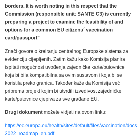
borders. It is worth noting in this respect that the
Commission (responsible unit: SANTE C3) is currently
preparing a
project to examine the feasibility of and
options for a common EU citizens´ vaccination
card/passport“
Znači govore o kreiranju centralnog Europske sistema za
evidenciju cijepljenih. Zatim kažu kako Komisija planira
ispitati mogućnost uvođenja zajedničke karte/putovnice
koja bi bila kompatibilna sa ovim sustavom i koja bi se
koristila preko granica. Također kaže da Komisija već
priprema projekt kojim bi utvrdili izvedivost zajedničke
karte/putovnice cjepiva za sve građane EU.
Drugi dokument
možete vidjeti na ovom linku:
https://ec.europa.eu/health/sites/default/files/vaccination/doc
2022_roadmap_en.pdf