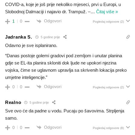
COVID-a, koje je još prije nekoliko mjeseci, prvi u Europi, u
Slobodnoj Dalmaciji i najavio dr. Trampuž. –
…
Čitaj više »
Odgovori
1
0
Pogledaj odgovore
(2)
Jadranka S.
5 godine prije
Odavno je sve isplanirano.
“Danas postoje golemi gradovi pod zemljom i unutar planina
gdje se EL-ita planira skloniti dok ljude ne upokori njezina
vojska, čime se uglavnom upravlja sa skrivenih lokacija preko
umjetne inteligencije.”
Odgovori
0
0
Pogledaj odgovore
(2)
Realno
5 godine prije
Sve ovo će da padne u vodu. Pucaju po šavovima. Strpljenja
samo.
Odgovori
0
0
Pogledaj odgovore
(8)