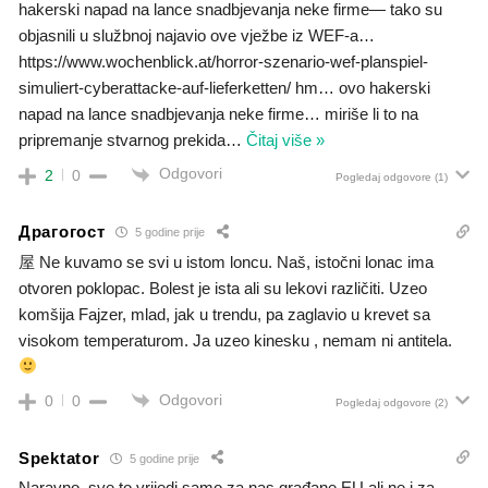
hakerski napad na lance snadbjevanja neke firme— tako su
objasnili u službnoj najavio ove vježbe iz WEF-a…
https://www.wochenblick.at/horror-szenario-wef-planspiel-
simuliert-cyberattacke-auf-lieferketten/ hm… ovo hakerski
napad na lance snadbjevanja neke firme… miriše li to na
pripremanje stvarnog prekida
…
Čitaj više »
Odgovori
2
0
Pogledaj odgovore
(1)
Драгогост
5 godine prije
屋 Ne kuvamo se svi u istom loncu. Naš, istočni lonac ima
otvoren poklopac. Bolest je ista ali su lekovi različiti. Uzeo
komšija Fajzer, mlad, jak u trendu, pa zaglavio u krevet sa
visokom temperaturom. Ja uzeo kinesku , nemam ni antitela.
Odgovori
0
0
Pogledaj odgovore
(2)
Spektator
5 godine prije
Naravno, sve to vrijedi samo za nas građane EU ali ne i za