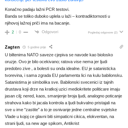
Konačno padaju lažni PCR testovi.
Banda se toliko duboko uplela u laži – kontradiktornosti u
njihovoj lažnoj priči ima na bacanje.
Odgovori
2
0
Pogledaj odgovore
(2)
Zagten
5 godine prije
U biltenima NATO saveze cjepiva se navode kao biolosko
oruzje. Ovo je bilo ocekivano; ratova vise nema jer ljudi
predobro zive , a bolesti su onda idealne. EU je satanisticka
tvorevina, i sama zgrada EU parlamenta lici na kulu babilonsku.
Satanistima je simbolika sve. Babilonski svecenici iz tajnih
drustava koji drze na kratkoj uzici mediokritete politicare imaju
jasan cilj; nered, kaos, smanjenje broja ljudi, analogno poticanje
strahova kako bi jacala kontrola a ljudi bukvalno pristajali na
sve u ime “zastite” a to je osnivanje jedne centralne svjetske
Vlade u kojoj ce glavni biti simpaticni cikica, elokventan, na
strani ljudi, sa new age spikom, Antikrist