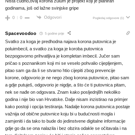
Ništa čudno,ovaj korona zulum je projekt koji je planiran
godinama, još od lažne svinjske gripe
Odgovori
0
0
Pogledaj odgovore
(1)
Spacevoodoo
5 godine prije
Svatko za koga je predhodna najava korona putovnica je
poluimbecil, a svatko za koga je koroba putovnica
bezpogovorno prihvatljiva je kompletan imbecil. Jučer sam
pričao s poznanikom koji mi se veselo pohvalio cijepljenjem,
pitao sam ga da li se stvarno htio cijepiti zbog prevencije
korone, odgovorio je ne nego zbog korona putovnice, pitao sam
a gdje putuješ, odgovorio je nigdje, a što će ti putovnica pitam,
nek se nađe on odgovara. Znam kako posljednj8h nekoliko
godina i nije bio van Hrvatske. Dalje nisam inzistirao na primjer
kako postoji i opcija testiranja. Nadalje korona putovnica postaje
važnija od obične putovnice koju bi u budućnosti mogla i
zamjeniti i da tako to bude do jedinstvene digitalne informacije
gdje go da se ona nalazila i bez obzira odakle se očitavala i na