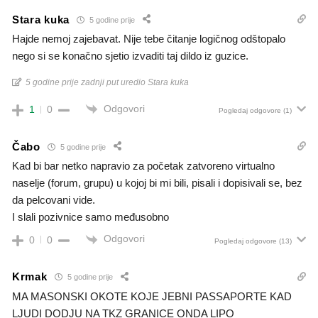
Stara kuka
5 godine prije
Hajde nemoj zajebavat. Nije tebe čitanje logičnog odštopalo
nego si se konačno sjetio izvaditi taj dildo iz guzice.
5 godine prije zadnji put uredio Stara kuka
Odgovori
1
0
Pogledaj odgovore
(1)
Čabo
5 godine prije
Kad bi bar netko napravio za početak zatvoreno virtualno
naselje (forum, grupu) u kojoj bi mi bili, pisali i dopisivali se, bez
da pelcovani vide.
I slali pozivnice samo međusobno
Odgovori
0
0
Pogledaj odgovore
(13)
Krmak
5 godine prije
MA MASONSKI OKOTE KOJE JEBNI PASSAPORTE KAD
LJUDI DODJU NA TKZ GRANICE ONDA LIPO