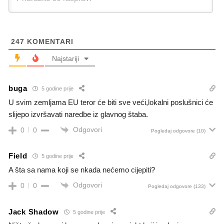
247
KOMENTARI
Najstariji
buga
5 godine prije
U svim zemljama EU teror će biti sve veći,lokalni poslušnici će
slijepo izvršavati naredbe iz glavnog štaba.
Odgovori
0
0
Pogledaj odgovore
(10)
Field
5 godine prije
A šta sa nama koji se nkada nećemo cijepiti?
Odgovori
0
0
Pogledaj odgovore
(133)
Jack Shadow
5 godine prije