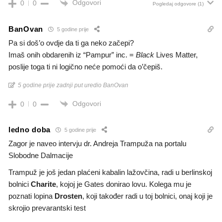
Odgovori
0
0
Pogledaj odgovore
(1)
BanOvan
5 godine prije
Pa si doš’o ovdje da ti ga neko začepi?
Imaš onih obdarenih iz “Pampur” inc. =
Black
Lives Matter,
poslije toga ti ni logično neće pomoći da o’čepiš.
5 godine prije zadnji put uredio BanOvan
Odgovori
0
0
ledno doba
5 godine prije
Zagor je naveo intervju dr. Andreja Trampuža na portalu
Slobodne Dalmacije
Trampuž je još jedan plaćeni kabalin lažovčina, radi u berlinskoj
bolnici
Charite
, kojoj je Gates donirao lovu. Kolega mu je
poznati lopina
Drosten
, koji također radi u toj bolnici, onaj koji je
skrojio prevarantski test