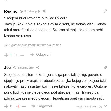
Realno
5 godine prije
“Dodjem kuci i otvorim ovaj jad i bijedu”
Tako je Roki. Sve si rekao s ovim o sebi, ne trebaš više. Kakav
tek ti moraš biti jad onda heh. Stvarno si majstor za sam sebi
izasrat se u usta.
5 godine prije zadnji put uredio Realno
Odgovori
1
0
Joe
5 godine prije
Sto je cudno u tom tekstu, jer ste ga procitali cjelog, govore o
cjepljenju protiv ospica, rubeole, zausnjka kojeg zele zajednicki
nabaviti i razviti sustav kojim zele biljeze tko je cjepljen. Ocito je
puno ljudi koji ne cjepe djecu pod utjecajem laznih vjesti pa
izbijaju zaraze medu djecom.
Teoreticari opet vam masta radi.
Odgovori
0
-1
Pogledaj odgovore
(1)