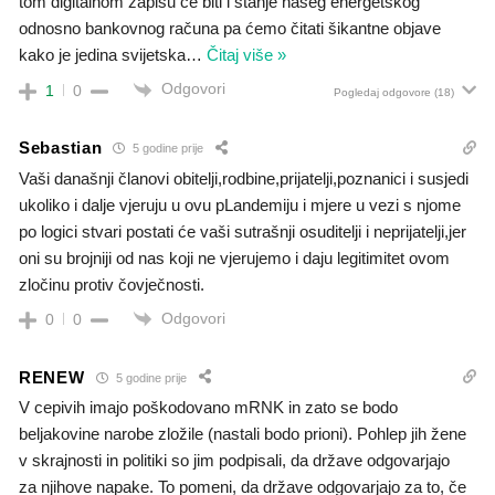
tom digitalnom zapisu će biti i stanje našeg energetskog
odnosno bankovnog računa pa ćemo čitati šikantne objave
kako je jedina svijetska
…
Čitaj više »
Odgovori
1
0
Pogledaj odgovore
(18)
Sebastian
5 godine prije
Vaši današnji članovi obitelji,rodbine,prijatelji,poznanici i susjedi
ukoliko i dalje vjeruju u ovu pLandemiju i mjere u vezi s njome
po logici stvari postati će vaši sutrašnji osuditelji i neprijatelji,jer
oni su brojniji od nas koji ne vjerujemo i daju legitimitet ovom
zločinu protiv čovječnosti.
Odgovori
0
0
RENEW
5 godine prije
V cepivih imajo poškodovano mRNK in zato se bodo
beljakovine narobe zložile (nastali bodo prioni). Pohlep jih žene
v skrajnosti in politiki so jim podpisali, da države odgovarjajo
za njihove napake. To pomeni, da države odgovarjajo za to, če