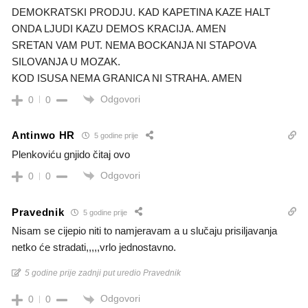
DEMOKRATSKI PRODJU. KAD KAPETINA KAZE HALT
ONDA LJUDI KAZU DEMOS KRACIJA. AMEN
SRETAN VAM PUT. NEMA BOCKANJA NI STAPOVA
SILOVANJA U MOZAK.
KOD ISUSA NEMA GRANICA NI STRAHA. AMEN
Odgovori
0
0
Antinwo HR
5 godine prije
Plenkoviću gnjido čitaj ovo
Odgovori
0
0
Pravednik
5 godine prije
Nisam se cijepio niti to namjeravam a u slučaju prisiljavanja
netko će stradati,,,,,vrlo jednostavno.
5 godine prije zadnji put uredio Pravednik
Odgovori
0
0