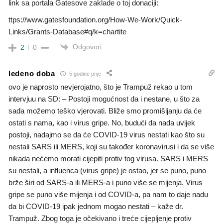
link sa portala Gatesove zaklade o toj donaciji:
ttps://www.gatesfoundation.org/How-We-Work/Quick-
Links/Grants-Database#q/k=chartite
Odgovori
2
0
ledeno doba
5 godine prije
ovo je naprosto nevjerojatno, što je Trampuž rekao u tom
intervjuu na SD: – Postoji mogućnost da i nestane, u što za
sada možemo teško vjerovati. Bliže smo promišljanju da će
ostati s nama, kao i virus gripe. No, budući da nada uvijek
postoji, nadajmo se da će COVID-19 virus nestati kao što su
nestali SARS ili MERS, koji su također koronavirusi i da se više
nikada nećemo morati cijepiti protiv tog virusa. SARS i MERS
su nestali, a influenca (virus gripe) je ostao, jer se puno, puno
brže širi od SARS-a ili MERS-a i puno više se mijenja. Virus
gripe se puno više mijenja i od COVID-a, pa nam to daje nadu
da bi COVID-19 ipak jednom mogao nestati – kaže dr.
Trampuž. Zbog toga je očekivano i treće cijepljenje protiv