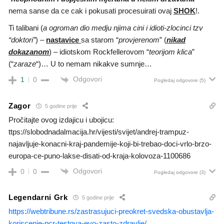
nema sanse da ce cak i pokusati procesuirati ovaj
SHOK
!.
Ti talibani (
a ogroman dio medju njima cini i idioti-zlocinci tzv
“doktori”
) –
nastavice
sa starom “
provjerenom
” (
nikad
dokazanom
) – idiotskom Rockfellerovom “
teorijom klica
”
(“
zaraze
“)… U to nemam nikakve sumnje…
Odgovori
1
0
Pogledaj odgovore
(5)
Zagor
5 godine prije
Pročitajte ovog izdajicu i ubojicu:
ttps://slobodnadalmacija.hr/vijesti/svijet/andrej-trampuz-
najavljuje-konacni-kraj-pandemije-koji-bi-trebao-doci-vrlo-brzo-
europa-ce-puno-lakse-disati-od-kraja-kolovoza-1100686
Odgovori
0
0
Pogledaj odgovore
(3)
Legendarni Grk
5 godine prije
https://webtribune.rs/zastrasujuci-preokret-svedska-obustavlja-
koriscenje-pcr-testova-evo-zasto-zdravlje/