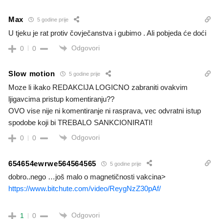
Max
5 godine prije
U tjeku je rat protiv čovječanstva i gubimo . Ali pobjeda će doći
Odgovori
0
0
Slow motion
5 godine prije
Moze li ikako REDAKCIJA LOGICNO zabraniti ovakvim
ljigavcima pristup komentiranju??
OVO vise nije ni komentiranje ni rasprava, vec odvratni istup
spodobe koji bi TREBALO SANKCIONIRATI!
Odgovori
0
0
654654ewrwe564564565
5 godine prije
dobro..nego …još malo o magnetičnosti vakcina>
https://www.bitchute.com/video/ReygNzZ30pAf/
Odgovori
1
0