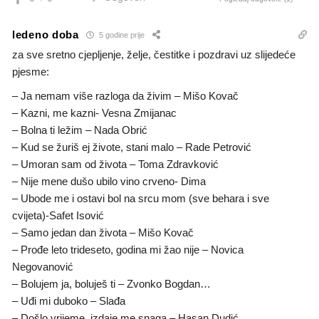
ledeno doba
5 godine prije
za sve sretno cjepljenje, želje, čestitke i pozdravi uz slijedeće
pjesme:
– Ja nemam više razloga da živim – Mišo Kovač
– Kazni, me kazni- Vesna Zmijanac
– Bolna ti ležim – Nada Obrić
– Kud se žuriš ej živote, stani malo – Rade Petrović
– Umoran sam od života – Toma Zdravković
– Nije mene dušo ubilo vino crveno- Dima
– Ubode me i ostavi bol na srcu mom (sve behara i sve
cvijeta)-Safet Isović
– Samo jedan dan života – Mišo Kovač
– Prođe leto trideseto, godina mi žao nije – Novica
Negovanović
– Bolujem ja, boluješ ti – Zvonko Bogdan…
– Uđi mi duboko – Slađa
– Došlo vrijeme, izdaje me snaga – Hasan Dudić…