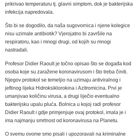
prikrivao temperaturu tj. glavni simptom, dok je bakterijska
infekcija napredovala.
Što bi se dogodilo, da naša sugovornica i njene kolegice
nisu uzimale antibiotik? Vjerojatno bi završile na
respiratoru, kao i mnogi drugi, od kojih su mnogi
nastradali.
Profesor Didier Raoult je točno opisao što se događa kod
osoba koje su zaražene koronavirusom i što treba činiti.
Njegov protokol se temeljio na uzimaju antiviralnog i
jeftinog lijeka Hidroksiklorokina i Azitromicina. Prvi je
umanjivao količinu virusa, a drugi liječio eventualno
bakterijsku upalu pluća. Bolnica u kojoj radi profesor
Didier Raoult i gdje primjenjuje ovaj protokol, imala je i
ima najmanju smrtnost od koronavirusa na Planetu.
O svemu ovome smo pisali i upozoravali na kriminalne