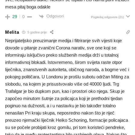
mesa pitaj boga odakle
Odgovori
29
0
Pogledaj odgovore
(21)
Melita
5 godine prije
Neprijateljsko preuzimanje medija i filtriranje svih vijesti koje
dovode u pitanje zvanični Corona narativ, sve one koji se
informiraju isključivo preko službenih medija drži u totalnoj
informativnoj blokadi. Istovremeno, širom svijeta raste otpor
liječnika, znanstvenih autoriteta, običnog naroda, a bogme već i
pokojeg političara. U Londonu je prošlu subotu održan Miting za
slobodu, na kojem je prisustvovalo više od 40000 ljudi. Trg
Trafalgar je bio dupkom pun, kao i prostori oko njega. Skup je
započeo minutom šutnje za policajca koji je prethodni tjedan
poginuo na dužnosti, a i u nastavku je bio također totalno
nenasilan Pri kraju skupa, neposredno nakon što je riječ
preuzeo njemački liječnik Heiko Schoning, formacije policajaca
su se počele probijati kroz gomilu, pri tom koristeći pendreke,
tako da je među protestantima bilo razbijenih glava. Nakon što