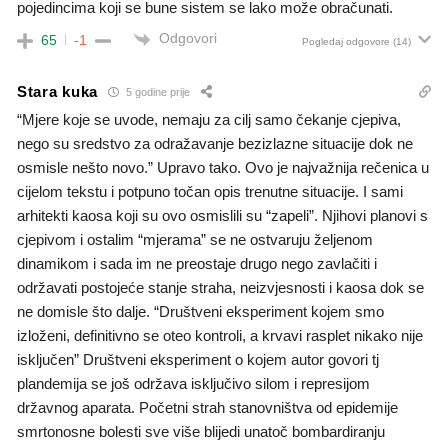
pojedincima koji se bune sistem se lako može obračunati.
Odgovori
65
-1
Pogledaj odgovore
(14)
Stara kuka
5 godine prije
“Mjere koje se uvode, nemaju za cilj samo čekanje cjepiva,
nego su sredstvo za odražavanje bezizlazne situacije dok ne
osmisle nešto novo.” Upravo tako. Ovo je najvažnija rečenica u
cijelom tekstu i potpuno točan opis trenutne situacije. I sami
arhitekti kaosa koji su ovo osmislili su “zapeli”. Njihovi planovi s
cjepivom i ostalim “mjerama” se ne ostvaruju željenom
dinamikom i sada im ne preostaje drugo nego zavlačiti i
održavati postojeće stanje straha, neizvjesnosti i kaosa dok se
ne domisle što dalje. “Društveni eksperiment kojem smo
izloženi, definitivno se oteo kontroli, a krvavi rasplet nikako nije
isključen” Društveni eksperiment o kojem autor govori tj
plandemija se još održava isključivo silom i represijom
državnog aparata. Početni strah stanovništva od epidemije
smrtonosne bolesti sve više blijedi unatoč bombardiranju