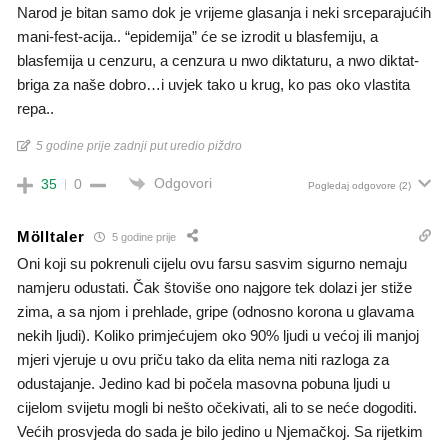
Narod je bitan samo dok je vrijeme glasanja i neki srceparajućih
mani-fest-acija.. “epidemija” će se izrodit u blasfemiju, a
blasfemija u cenzuru, a cenzura u nwo diktaturu, a nwo diktat-
briga za naše dobro…i uvjek tako u krug, ko pas oko vlastita
repa..
5 godine prije zadnji put uredio piždro
Odgovori
35
0
Pogledaj odgovore
(2)
Mölltaler
5 godine prije
Oni koji su pokrenuli cijelu ovu farsu sasvim sigurno nemaju
namjeru odustati. Čak štoviše ono najgore tek dolazi jer stiže
zima, a sa njom i prehlade, gripe (odnosno korona u glavama
nekih ljudi). Koliko primjećujem oko 90% ljudi u većoj ili manjoj
mjeri vjeruje u ovu priču tako da elita nema niti razloga za
odustajanje. Jedino kad bi počela masovna pobuna ljudi u
cijelom svijetu mogli bi nešto očekivati, ali to se neće dogoditi.
Većih prosvjeda do sada je bilo jedino u Njemačkoj. Sa rijetkim