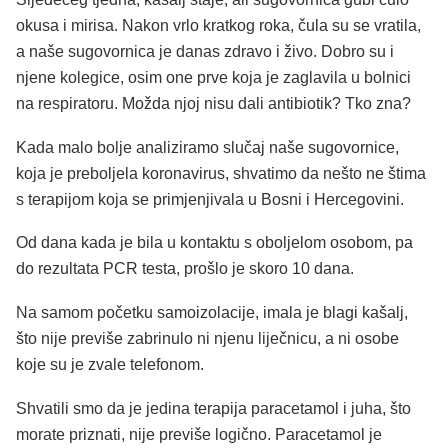
okusa i mirisa. Nakon vrlo kratkog roka, čula su se vratila,
a naše sugovornica je danas zdravo i živo. Dobro su i
njene kolegice, osim one prve koja je zaglavila u bolnici
na respiratoru. Možda njoj nisu dali antibiotik? Tko zna?
Kada malo bolje analiziramo slučaj naše sugovornice,
koja je preboljela koronavirus, shvatimo da nešto ne štima
s terapijom koja se primjenjivala u Bosni i Hercegovini.
Od dana kada je bila u kontaktu s oboljelom osobom, pa
do rezultata PCR testa, prošlo je skoro 10 dana.
Na samom početku samoizolacije, imala je blagi kašalj,
što nije previše zabrinulo ni njenu liječnicu, a ni osobe
koje su je zvale telefonom.
Shvatili smo da je jedina terapija paracetamol i juha, što
morate priznati, nije previše logično. Paracetamol je