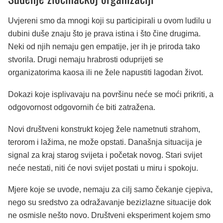
Uvjereni smo da mnogi koji su participirali u ovom ludilu u
dubini duše znaju što je prava istina i što čine drugima.
Neki od njih nemaju gen empatije, jer ih je priroda tako
stvorila. Drugi nemaju hrabrosti oduprijeti se
organizatorima kaosa ili ne žele napustiti lagodan život.
Dokazi koje isplivavaju na površinu neće se moći prikriti, a
odgovornost odgovornih će biti zatražena.
Novi društveni konstrukt kojeg žele nametnuti strahom,
terorom i lažima, ne može opstati. Današnja situacija je
signal za kraj starog svijeta i početak novog. Stari svijet
neće nestati, niti će novi svijet postati u miru i spokoju.
Mjere koje se uvode, nemaju za cilj samo čekanje cjepiva,
nego su sredstvo za odražavanje bezizlazne situacije dok
ne osmisle nešto novo. Društveni eksperiment kojem smo