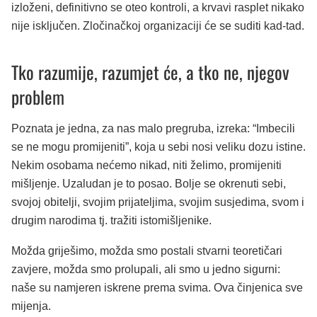
izloženi, definitivno se oteo kontroli, a krvavi rasplet nikako
nije isključen. Zločinačkoj organizaciji će se suditi kad-tad.
Tko razumije, razumjet će, a tko ne, njegov
problem
Poznata je jedna, za nas malo pregruba, izreka: “Imbecili
se ne mogu promijeniti”, koja u sebi nosi veliku dozu istine.
Nekim osobama nećemo nikad, niti želimo, promijeniti
mišljenje. Uzaludan je to posao. Bolje se okrenuti sebi,
svojoj obitelji, svojim prijateljima, svojim susjedima, svom i
drugim narodima tj. tražiti istomišljenike.
Možda griješimo, možda smo postali stvarni teoretičari
zavjere, možda smo prolupali, ali smo u jedno sigurni:
naše su namjeren iskrene prema svima. Ova činjenica sve
mijenja.