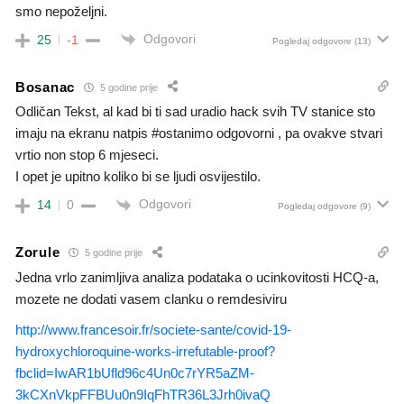
smo nepoželjni.
Odgovori
25
-1
Pogledaj odgovore
(13)
Bosanac
5 godine prije
Odličan Tekst, al kad bi ti sad uradio hack svih TV stanice sto
imaju na ekranu natpis #ostanimo odgovorni , pa ovakve stvari
vrtio non stop 6 mjeseci.
I opet je upitno koliko bi se ljudi osvijestilo.
Odgovori
14
0
Pogledaj odgovore
(9)
Zorule
5 godine prije
Jedna vrlo zanimljiva analiza podataka o ucinkovitosti HCQ-a,
mozete ne dodati vasem clanku o remdesiviru
http://www.francesoir.fr/societe-sante/covid-19-
hydroxychloroquine-works-irrefutable-proof?
fbclid=IwAR1bUfld96c4Un0c7rYR5aZM-
3kCXnVkpFFBUu0n9IqFhTR36L3Jrh0ivaQ