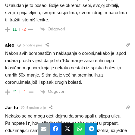
Uzaludan je to posao. Bolje se okrenuti sebi, svojoj obitelji,
svojim prijateljima, svojim susjedima, svom i drugim narodima
tj. tražiti istomišljenike.
Odgovori
11
-2
alex
5 godine prije
Nakon svih bombastičnih naklapanja o coroni,nekako je ispod
radara prošla vijest da je bilo 10x manje zaraženhi nego
klasičnom gripom,koja je nekako nestala iz spiska bolesti,a
umrlih 50x manje. S tim da je većina preminulih,uz
coronu,imala još i spisak drugih bolesti.
Odgovori
21
-1
Jarilo
5 godine prije
Nekako se ne mogu oteti dojmu da smo upali u sljepu ulicu.
Psihopate i njihovi sljedbenici nas polako guraju u propast,
oduzimajući nam prava i slobode sve više nas izolirajući jedne