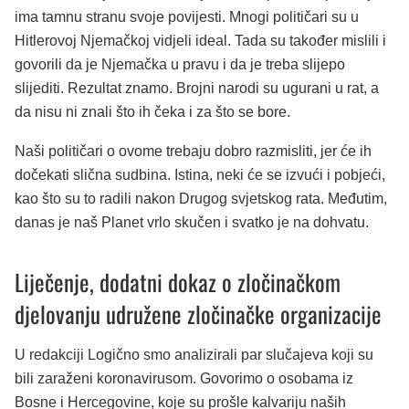
ima tamnu stranu svoje povijesti. Mnogi političari su u
Hitlerovoj Njemačkoj vidjeli ideal. Tada su također mislili i
govorili da je Njemačka u pravu i da je treba slijepo
slijediti. Rezultat znamo. Brojni narodi su ugurani u rat, a
da nisu ni znali što ih čeka i za što se bore.
Naši političari o ovome trebaju dobro razmisliti, jer će ih
dočekati slična sudbina. Istina, neki će se izvući i pobjeći,
kao što su to radili nakon Drugog svjetskog rata. Međutim,
danas je naš Planet vrlo skučen i svatko je na dohvatu.
Liječenje, dodatni dokaz o zločinačkom
djelovanju udružene zločinačke organizacije
U redakciji Logično smo analizirali par slučajeva koji su
bili zaraženi koronavirusom. Govorimo o osobama iz
Bosne i Hercegovine, koje su prošle kalvariju naših