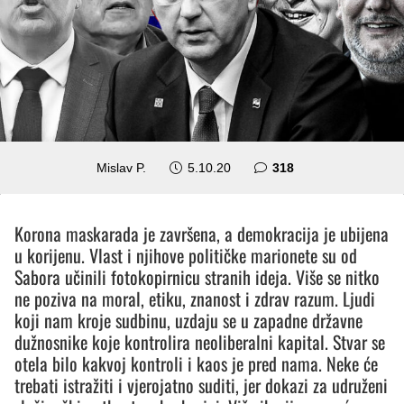
komentara
Mislav P.
5.10.20
318
Korona maskarada je završena, a demokracija je ubijena
u korijenu. Vlast i njihove političke marionete su od
Sabora učinili fotokopirnicu stranih ideja. Više se nitko
ne poziva na moral, etiku, znanost i zdrav razum. Ljudi
koji nam kroje sudbinu, uzdaju se u zapadne državne
dužnosnike koje kontrolira neoliberalni kapital. Stvar se
otela bilo kakvoj kontroli i kaos je pred nama. Neke će
trebati istražiti i vjerojatno suditi, jer dokazi za udruženi