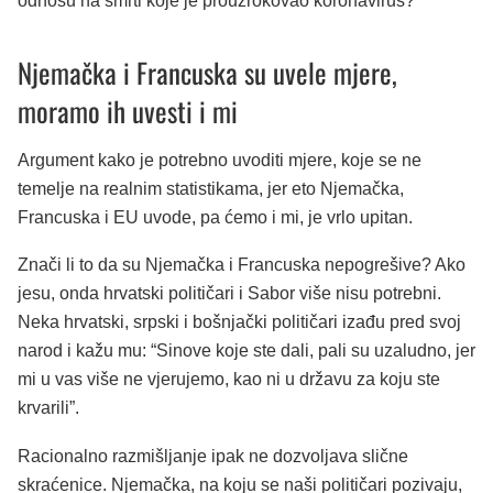
odnosu na smrti koje je prouzrokovao koronavirus?”
Njemačka i Francuska su uvele mjere,
moramo ih uvesti i mi
Argument kako je potrebno uvoditi mjere, koje se ne
temelje na realnim statistikama, jer eto Njemačka,
Francuska i EU uvode, pa ćemo i mi, je vrlo upitan.
Znači li to da su Njemačka i Francuska nepogrešive? Ako
jesu, onda hrvatski političari i Sabor više nisu potrebni.
Neka hrvatski, srpski i bošnjački političari izađu pred svoj
narod i kažu mu: “Sinove koje ste dali, pali su uzaludno, jer
mi u vas više ne vjerujemo, kao ni u državu za koju ste
krvarili”.
Racionalno razmišljanje ipak ne dozvoljava slične
skraćenice. Njemačka, na koju se naši političari pozivaju,