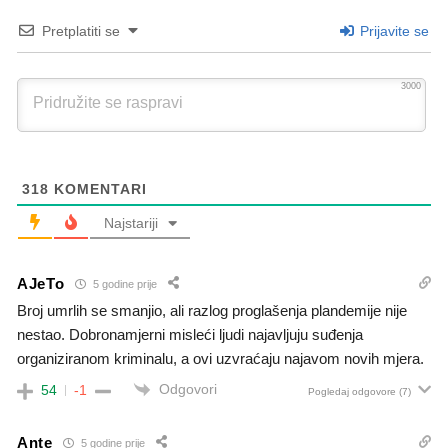
Pretplatiti se
Prijavite se
3000
318
KOMENTARI
Najstariji
AJeTo
5 godine prije
Broj umrlih se smanjio, ali razlog proglašenja plandemije nije
nestao. Dobronamjerni misleći ljudi najavljuju suđenja
organiziranom kriminalu, a ovi uzvraćaju najavom novih mjera.
Odgovori
54
-1
Pogledaj odgovore
(7)
Ante
5 godine prije