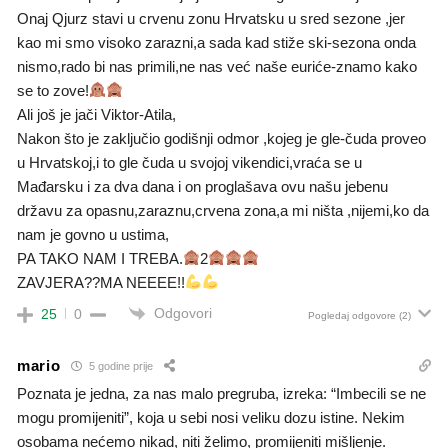
Onaj Qjurz stavi u crvenu zonu Hrvatsku u sred sezone ,jer
kao mi smo visoko zarazni,a sada kad stiže ski-sezona onda
nismo,rado bi nas primili,ne nas već naše euriće-znamo kako
se to zove!
Ali još je jači Viktor-Atila,
Nakon što je zaključio godišnji odmor ,kojeg je gle-čuda proveo
u Hrvatskoj,i to gle čuda u svojoj vikendici,vraća se u
Mađarsku i za dva dana i on proglašava ovu našu jebenu
državu za opasnu,zaraznu,crvena zona,a mi ništa ,nijemi,ko da
nam je govno u ustima,
PA TAKO NAM I TREBA.
2
ZAVJERA??MA NEEEE!!
Odgovori
25
0
Pogledaj odgovore
(2)
mario
5 godine prije
Poznata je jedna, za nas malo pregruba, izreka: “Imbecili se ne
mogu promijeniti”, koja u sebi nosi veliku dozu istine. Nekim
osobama nećemo nikad, niti želimo, promijeniti mišljenje.