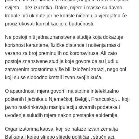
svijeta – bez izuzetka. Dakle, mjere i maske su davno
trebale biti ukinute jer ne koriste ničemu, a vjerojatno će
prouzrokovati komplikacije u budućnosti.
Ne postoji niti jedna znanstvena studija koja dokazuje
korisnost karantene, fizičke distance i nošenja maski
vezano za broj preminulih od koronavirusa. Ali zato
postoje znanstvene studije koje govore da su ljudi u
zatvorenim prostorima više bili izloženi zarazi, nego oni
koji su se slobodno kretali izvan svojih kuća.
O apsurdnosti mjera govori i na stotine intelektualno
poštenih liječnika u Njemačkoj, Belgiji, Francuskoj… koji
javno raskrinkavaju manipulaciju stvarnih podataka i
uvođenje suludih mjera nakon prestanka epidemije.
Organizatorima kaosa, koji se nalaze izvan zemalja
Balkana i kojeg slijepo slijede političari, stručnjaci,