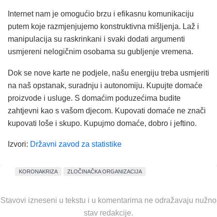
Internet nam je omogućio brzu i efikasnu komunikaciju
putem koje razmjenjujemo konstruktivna mišljenja. Laž i
manipulacija su raskrinkani i svaki dodati argumenti
usmjereni nelogičnim osobama su gubljenje vremena.
Dok se nove karte ne podjele, našu energiju treba usmjeriti
na naš opstanak, suradnju i autonomiju. Kupujte domaće
proizvode i usluge. S domaćim poduzećima budite
zahtjevni kao s vašom djecom. Kupovati domaće ne znači
kupovati loše i skupo. Kupujmo domaće, dobro i jeftino.
Izvori:
Državni zavod za statistike
KORONAKRIZA
ZLOČINAČKA ORGANIZACIJA
Stavovi izneseni u tekstu i u komentarima ne odražavaju nužno
stav redakcije.