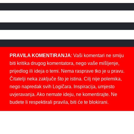
PRAVILA KOMENTIRANJA
: Vaši komentari ne smiju
biti kritika drugog komentatora, nego vaše mišljenje,
prijedlog ili ideja o temi. Nema rasprave tko je u pravu.
Čitatelji neka zaključe što je istina. Cilj nije polemika,
nego napredak svih Logičara. Inspiracija, umjesto
uvjeravanja. Ako nemate ideju, ne komentirajte. Ne
budete li respektirali pravila, biti će te blokirani.