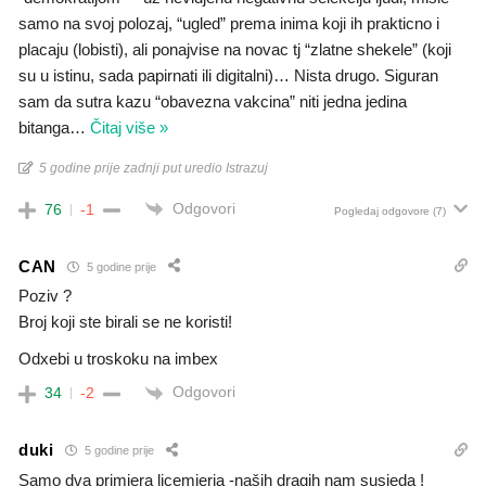
samo na svoj polozaj, “ugled” prema inima koji ih prakticno i
placaju (lobisti), ali ponajvise na novac tj “zlatne shekele” (koji
su u istinu, sada papirnati ili digitalni)… Nista drugo. Siguran
sam da sutra kazu “obavezna vakcina” niti jedna jedina
bitanga
…
Čitaj više »
5 godine prije zadnji put uredio Istrazuj
Odgovori
76
-1
Pogledaj odgovore
(7)
CAN
5 godine prije
Poziv ?
Broj koji ste birali se ne koristi!
Odxebi u troskoku na imbex
Odgovori
34
-2
duki
5 godine prije
Samo dva primjera licemjerja -naših dragih nam susjeda !