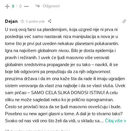
Odgovori
8
0
Dejan
5 godine prije
U svoj ovoj farsi sa plandemijom, koja uzgred nije ni prva ni
poslednja već samo nastavak niza manipulacija a nova je u
tome što je prvi put uveden nekakav planetarni polukarantin.
Igra na najvišem globalnom nivou. Bilo je dosta epidemija i
pravih i režiranih. I uvek će ljudi masovno više verovati
globalnim sredstvima propagande jer su tako – navikli, ili se
boje biti odgovorni pa prepuštaju da za njih odgovornost
preuzima država i da im ona kaže šta da rade ili imaju ugradjen
sistem verovanja da vlast zna najbolje i da se vlast sluša. Uvek
sam pričao – SAMO CELA SLIKA DONOSI ISTINU! A celu
sliku ne može sagledati neko ko je prilično isprogramiran.
Često se provlači teza da se ljudi masovno osvešćuju i bude.
Posebno su new ageri glasni u tome. A dali je to stvarno tako?
Svako od nas vidi ono što želi da vidi, u skladu sa
…
Čitaj više »