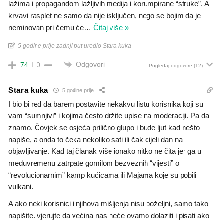
lažima i propagandom lažljivih medija i korumpirane “struke”. A
krvavi rasplet ne samo da nije isključen, nego se bojim da je
neminovan pri čemu će
…
Čitaj više »
5 godine prije zadnji put uredio Stara kuka
Odgovori
74
0
Pogledaj odgovore
(12)
Stara kuka
5 godine prije
I bio bi red da barem postavite nekakvu listu korisnika koji su
vam “sumnjivi” i kojima često držite upise na moderaciji. Pa da
znamo. Čovjek se osjeća prilično glupo i bude ljut kad nešto
napiše, a onda to čeka nekoliko sati ili čak cijeli dan na
objavljivanje. Kad taj članak više ionako nitko ne čita jer ga u
međuvremenu zatrpate gomilom bezveznih “vijesti” o
“revolucionarnim” kamp kućicama ili Majama koje su pobili
vulkani.
A ako neki korisnici i njihova mišljenja nisu poželjni, samo tako
napišite. vjerujte da većina nas neće ovamo dolaziti i pisati ako