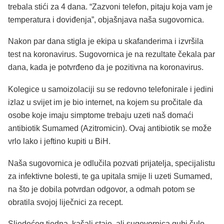
trebala stići za 4 dana. “Zazvoni telefon, pitaju koja vam je
temperatura i doviđenja”, objašnjava naša sugovornica.
Nakon par dana stigla je ekipa u skafanderima i izvršila
test na koronavirus. Sugovornica je na rezultate čekala par
dana, kada je potvrđeno da je pozitivna na koronavirus.
Kolegice u samoizolaciji su se redovno telefonirale i jedini
izlaz u svijet im je bio internet, na kojem su pročitale da
osobe koje imaju simptome trebaju uzeti naš domaći
antibiotik Sumamed (Azitromicin). Ovaj antibiotik se može
vrlo lako i jeftino kupiti u BiH.
Naša sugovornica je odlučila pozvati prijatelja, specijalistu
za infektivne bolesti, te ga upitala smije li uzeti Sumamed,
na što je dobila potvrdan odgovor, a odmah potom se
obratila svojoj liječnici za recept.
Sljedećeg tjedna, kašalj staje, ali sugovornica gubi čulo