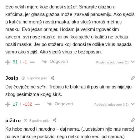
Evo nekih mjere koje donosi stožer. Smanjite glazbu u
kafićima, jer glasna glazba može izazvati pandemiju. Ako sjediš
u kafiću ne moraš nositi masku, ako stojiš moraš metnuti
masku. Evo jedan primjer. Hodam ja velikmi trgovačkim
lancem, svi nose maske, ali ovi koji sjede u kafiću ne trebaju
nositi maske. Jer po stožeru koji donosi te odlike virus napada
samo ako stojiš. Ako sjediš virus je bezopasan.
Odgovori
91
-1
Pogledaj odgovore
(6)
Josip
5 godine prije
Daj čovječe ne se*ri. Trebaju te blokirati ili poslati na psihijatriju
zbog pesimizma kojeg širiš.
Odgovori
17
-132
Pogledaj odgovore
(45)
piždro
5 godine prije
Ko hebe narod i narodno – daj nama. (..uostalom nije nas narod
na ove funkcije postavio, nego netko malo veći od naroda.)