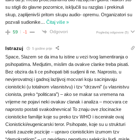
su stigli do glavne pozornice, isključili su razglas i prekinuli
skup, zaplijenivši pritom skupu audio- opremu. Organizatori su
pozvali sudionike
…
Čitaj više »
Odgovori
59
-1
Pogledaj odgovore
(5)
Istrazuj
5 godine prije
Space, Slazem se da ima tu istine u vezi tvog lamentiranja o
psihopatima. Medjutim, mislim da ovakve clanke treba pisati.
Bez obzira da li ce psihopati biti sudjeni ili ne. Naprosto, u
nevjerovatnoj i gadnoj lazljivoj mocvari koju sacinjavaju
cionisticki (u totalnom vlasnistvu) i tzv “drzavni” (u vlasnistvu
cionista, preko “politicara”) – ako se makar sa vremena na
vrijeme ne pojavi neki ovakav clanak i analiza – mocvara ce
naprosto postati svakodnevnica! To znaju ove zlocinacke
cionisticke familije koje su preko tzv WHO i iscenirale ovaj
Cionisticki/eugenicarski teror. Psihopate, koje su u strukturi
vlasti zauzele pozicije – upravo cionistickim izumom tzv
“demokratijom” – uz nevidjenu negativnu selekciju ljudi, misle