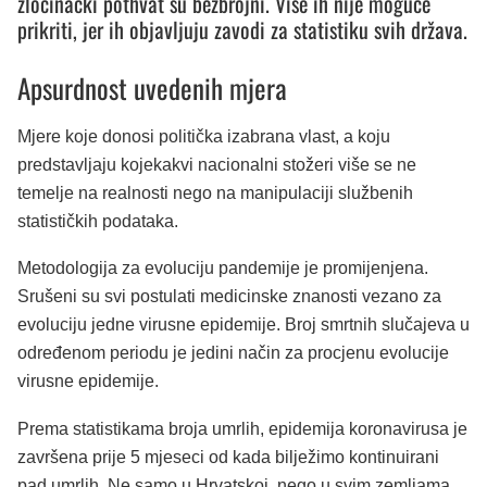
zločinački pothvat su bezbrojni. Više ih nije moguće
prikriti, jer ih objavljuju zavodi za statistiku svih država.
Apsurdnost uvedenih mjera
Mjere koje donosi politička izabrana vlast, a koju
predstavljaju kojekakvi nacionalni stožeri više se ne
temelje na realnosti nego na manipulaciji službenih
statističkih podataka.
Metodologija za evoluciju pandemije je promijenjena.
Srušeni su svi postulati medicinske znanosti vezano za
evoluciju jedne virusne epidemije. Broj smrtnih slučajeva u
određenom periodu je jedini način za procjenu evolucije
virusne epidemije.
Prema statistikama broja umrlih, epidemija koronavirusa je
završena prije 5 mjeseci od kada bilježimo kontinuirani
pad umrlih. Ne samo u Hrvatskoj, nego u svim zemljama