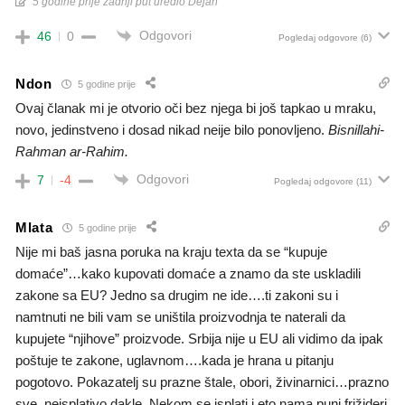
5 godine prije zadnji put uredio Dejan
Odgovori
46
0
Pogledaj odgovore
(6)
Ndon
5 godine prije
Ovaj članak mi je otvorio oči bez njega bi još tapkao u mraku,
novo, jedinstveno i dosad nikad neije bilo ponovljeno.
Bisnillahi-
Rahman ar-Rahim.
Odgovori
7
-4
Pogledaj odgovore
(11)
Mlata
5 godine prije
Nije mi baš jasna poruka na kraju texta da se “kupuje
domaće”…kako kupovati domaće a znamo da ste uskladili
zakone sa EU? Jedno sa drugim ne ide….ti zakoni su i
namtnuti ne bili vam se uništila proizvodnja te naterali da
kupujete “njihove” proizvode. Srbija nije u EU ali vidimo da ipak
poštuje te zakone, uglavnom….kada je hrana u pitanju
pogotovo. Pokazatelj su prazne štale, obori, živinarnici…prazno
sve, neisplativo dakle. Nekom se isplati i eto nama puni frižideri