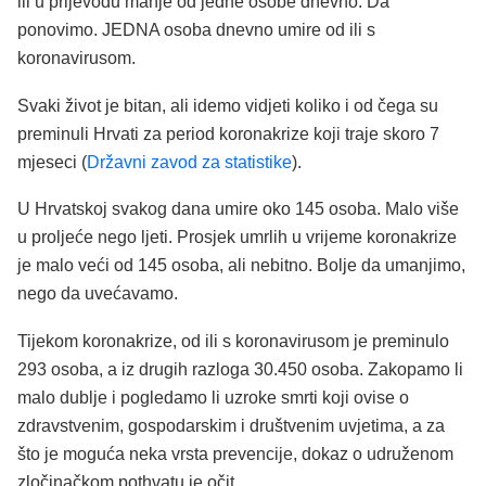
ili u prijevodu manje od jedne osobe dnevno. Da
ponovimo. JEDNA osoba dnevno umire od ili s
koronavirusom.
Svaki život je bitan, ali idemo vidjeti koliko i od čega su
preminuli Hrvati za period koronakrize koji traje skoro 7
mjeseci (
Državni zavod za statistike
).
U Hrvatskoj svakog dana umire oko 145 osoba. Malo više
u proljeće nego ljeti. Prosjek umrlih u vrijeme koronakrize
je malo veći od 145 osoba, ali nebitno. Bolje da umanjimo,
nego da uvećavamo.
Tijekom koronakrize, od ili s koronavirusom je preminulo
293 osoba, a iz drugih razloga 30.450 osoba. Zakopamo li
malo dublje i pogledamo li uzroke smrti koji ovise o
zdravstvenim, gospodarskim i društvenim uvjetima, a za
što je moguća neka vrsta prevencije, dokaz o udruženom
zločinačkom pothvatu je očit.