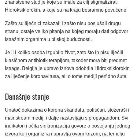
znanstvene studije koje su imale za cilj stigmatizirati
Hidroksiklorokin, a koje su na kraju besramno povučene.
Zašto su liječnici zakazali i zašto nisu poslušali drugu
stranu, ostaje veliko pitanja na kojeg moraju dati odgovor
istražnim organima u bliskoj budućnosti.
Je li i koliko osoba izgubilo život, zato što ih nisu liječili
klasičnom antibiotik terapijom, također mora biti predmet
istrage. Belgija je upravo iznova odobrila Hidroksiklorokin
za liječenje koronavirusa, ali o tome mediji perfidno šute.
Današnje stanje
Unatoč dokazima o korona skandalu, političari, stožeraši i
mainstream mediji i dalje nastavljaju s propagandom. Svi
indikatori i očita sinkronizacija govore o postojanju jednog
izvora koji organizira i upravlja ovom krizom, na temelju