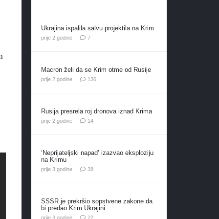
Ukrajina ispalila salvu projektila na Krim
komentara
prije 2 godine
7
a
Macron želi da se Krim otme od Rusije
komentara
prije 2 godine
136
Rusija presrela roj dronova iznad Krima
komentara
prije 2 godine
14
‘Neprijateljski napad’ izazvao eksploziju
na Krimu
komentara
prije 3 godine
38
SSSR je prekršio sopstvene zakone da
bi predao Krim Ukrajini
komentara
prije 3 godine
22