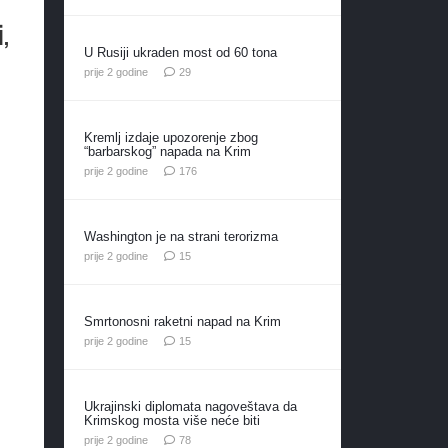
,
U Rusiji ukraden most od 60 tona
komentara
prije 2 godine
29
Kremlj izdaje upozorenje zbog
“barbarskog” napada na Krim
komentara
prije 2 godine
176
Washington je na strani terorizma
komentara
prije 2 godine
15
Smrtonosni raketni napad na Krim
komentara
prije 2 godine
15
Ukrajinski diplomata nagoveštava da
.
Krimskog mosta više neće biti
komentara
prije 2 godine
78