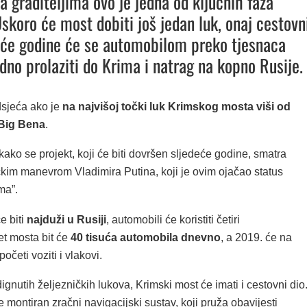
a graditeljima ovo je jedna od ključnih faza
Uskoro će most dobiti još jedan luk, onaj cestovni
eće godine će se automobilom preko tjesnaca
dno prolaziti do Krima i natrag na kopno Rusije.
dsjeća ako je
na najvišoj točki luk Krimskog mosta viši od
Big Bena
.
kako se projekt, koji će biti dovršen sljedeće godine, smatra
ičkim manevrom Vladimira Putina, koji je ovim ojačao status
ma”.
e biti
najduži u Rusiji
, automobili će koristiti četiri
et mosta bit će
40 tisuća automobila dnevno
, a 2019. će na
četi voziti i vlakovi.
nutih željezničkih lukova, Krimski most će imati i cestovni dio
 montiran zračni navigacijski sustav, koji pruža obavijesti