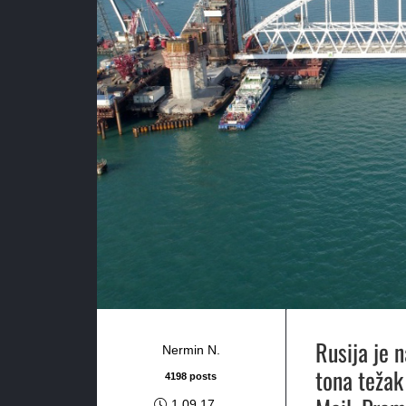
Rusija je 
Nermin N.
tona težak
4198 posts
1.09.17