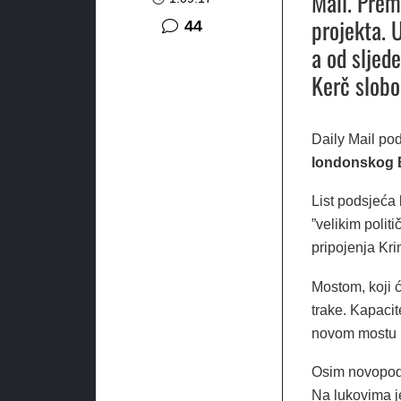
Mail. Prem
projekta. 
komentara
44
a od sljed
Kerč slobo
Daily Mail po
londonskog 
List podsjeća 
”velikim polit
pripojenja Kri
Mostom, koji ć
trake. Kapacit
novom mostu po
Osim novopodig
Na lukovima je