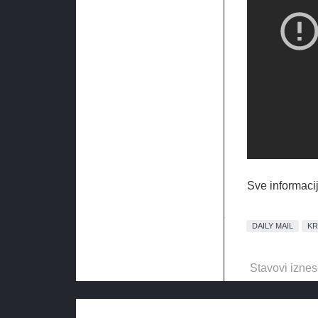
Sve informacij
DAILY MAIL
KR
Stavovi iznes