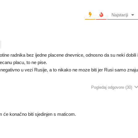
Najstariji
otine radnika bez ijedne placene dnevnice, odnosno da su neki dobili 
obecanu placu, to ne pise.
gativno u vezi Rusije, a to nikako ne moze biti jer Rusi samo znaj
Pogledaj odgovore
(30)
im će konačno biti sjedinjen s maticom.