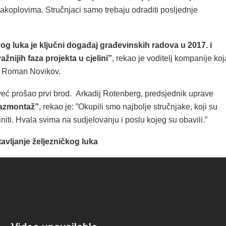
akoplovima. Stručnjaci samo trebaju odraditi posljednje
g luka je ključni događaj građevinskih radova u 2017. i
ažnijih faza projekta u cjelini”
, rekao je voditelj kompanije koj
, Roman Novikov.
 već prošao prvi brod. Arkadij Rotenberg, predsjednik uprave
azmontaž”
, rekao je: ”Okupili smo najbolje stručnjake, koji su
initi. Hvala svima na sudjelovanju i poslu kojeg su obavili.”
avljanje željezničkog luka