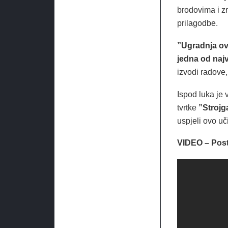
brodovima i zr
prilagodbe.
”Ugradnja ovo
jedna od najv
izvodi radove
Ispod luka je
tvrtke
”Strojg
uspjeli ovo uč
VIDEO – Post