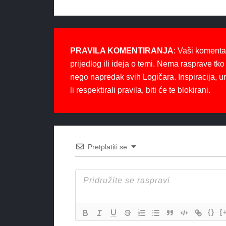
PRAVILA KOMENTIRANJA
: Vaši komenta
prijedlog ili ideja o temi. Nema rasprave tko 
nego napredak svih Logičara. Inspiracija, u
li respektirali pravila, biti će te blokirani.
Pretplatiti se
{}
[