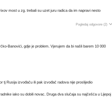
ixov most u zg. trebali su uzet juru radica da im napravi nesto
Pogledaj odgovore
(2)
čko-Banovići, gdje je problem. Vjerujem da bi našli barem 10 000
tor tj Rusija izvođaču ili pak izvođač radova nije proslijedio
 radnike iako su dobili novac. Druga dva slučaja su najčešća u Lijepoj