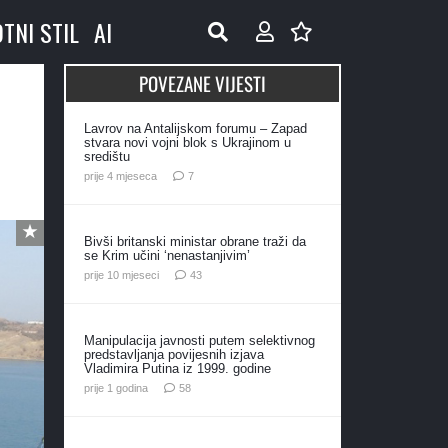
OTNI STIL
AI
POVEZANE VIJESTI
Lavrov na Antalijskom forumu – Zapad
stvara novi vojni blok s Ukrajinom u
središtu
komentara
prije 4 mjeseca
7
Bivši britanski ministar obrane traži da
se Krim učini ‘nenastanjivim’
komentara
prije 10 mjeseci
43
Manipulacija javnosti putem selektivnog
predstavljanja povijesnih izjava
Vladimira Putina iz 1999. godine
komentara
prije 1 godina
58