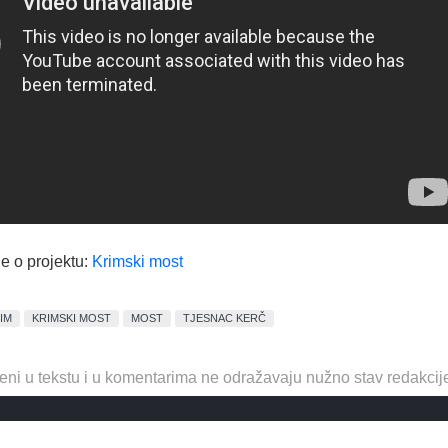
e o projektu:
Krimski most
IM
KRIMSKI MOST
MOST
TJESNAC KERČ
eni u tekstu i u komentarima ne odražavaju nužno stav redakcij