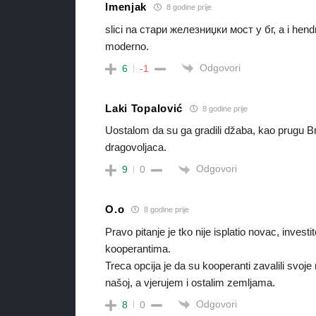
Imenjak
8 godine prije
slici na стари железниџки мост у бг, a i hendr
moderno.
Odgovori
6
-1
Laki Topalović
8 godine prije
Uostalom da su ga gradili džaba, kao prugu Br
dragovoljaca.
Odgovori
9
0
O.o
8 godine prije
Pravo pitanje je tko nije isplatio novac, investi
kooperantima.
Treca opcija je da su kooperanti zavalili svoje
našoj, a vjerujem i ostalim zemljama.
Odgovori
8
0