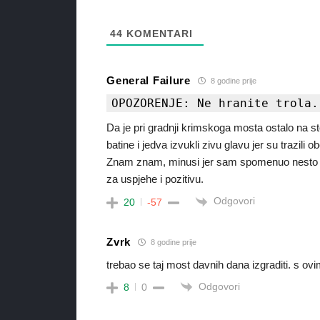
44
KOMENTARI
General Failure
8 godine prije
OPOZORENJE: Ne hranite trola.
Da je pri gradnji krimskoga mosta ostalo na st
batine i jedva izvukli zivu glavu jer su trazili 
Znam znam, minusi jer sam spomenuo nesto ne
za uspjehe i pozitivu.
Odgovori
20
-57
Zvrk
8 godine prije
trebao se taj most davnih dana izgraditi. s ov
Odgovori
8
0