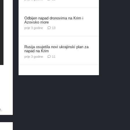
Odbijen napad dronovima na Krim i
Azovsko more
komentara
prije 3 godine
13
Rusija osujetila novi ukrajinski plan za
napad na Krim
komentara
prije 3 godine
11
e.