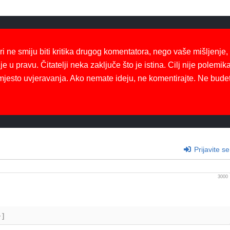
ri ne smiju biti kritika drugog komentatora, nego vaše mišljenje,
je u pravu. Čitatelji neka zaključe što je istina. Cilj nije polemika
mjesto uvjeravanja. Ako nemate ideju, ne komentirajte. Ne bude
Prijavite se
3000
+]