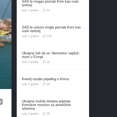
SAD bi mogao priznati Krim kao ruski
teritorij
komentar
prije 1 godina
31
SAD bi uskoro mogle priznati Krim kao
ruski teritorij
komentara
prije 1 godina
236
Ukrajina želi da se ‘demontira’ najduži
most u Evropi
komentara
prije 2 godine
26
Kremlj osudio prijedlog o Krimu
komentara
prije 2 godine
18
00
Ukrajina možda tempira prijetnje
Krimskim mostom sa američkim
izborima
komentara
prije 2 godine
25