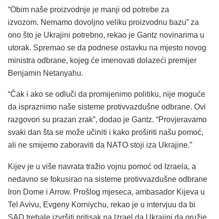
“Obim naše proizvodnje je manji od potrebe za
izvozom. Nemamo dovoljno veliku proizvodnu bazu” za
ono što je Ukrajini potrebno, rekao je Gantz novinarima u
utorak. Spremao se da podnese ostavku na mjesto novog
ministra odbrane, kojeg će imenovati dolazeći premijer
Benjamin Netanyahu.
“Čak i ako se odluči da promijenimo politiku, nije moguće
da ispraznimo naše sisteme protivvazdušne odbrane. Ovi
razgovori su prazan zrak”, dodao je Gantz. “Provjeravamo
svaki dan šta se može učiniti i kako proširiti našu pomoć,
ali ne smijemo zaboraviti da NATO stoji iza Ukrajine.”
Kijev je u više navrata tražio vojnu pomoć od Izraela, a
nedavno se fokusirao na sisteme protivvazdušne odbrane
Iron Dome i Arrow. Prošlog mjeseca, ambasador Kijeva u
Tel Avivu, Evgeny Korniychu, rekao je u intervjuu da bi
SAD trebale izvršiti pritisak na Izrael da Ukrajini da oružje,