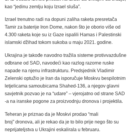
kao “jedinu zemlju koju Izrael sluša”.
Izrael trenutno radi na dopuni zaliha raketa presretača
Tamir za baterije Iron Dome, nakon što je oborio više od
4.300 raketa koje su iz Gaze ispalili Hamas i Palestinski
islamski džihad tokom sukoba u maju 2021. godine.
Ukrajina je takođe navodno tražila sisteme protivvazdušne
odbrane od SAD, navodeći kao razlog razorne ruske
napade na njenu infrastrukturu. Predsjednik Vladimir
Zelenski optužio je Iran da isporučuje Moskvu bespilotnim
letjelicama samoubicama Shahed-136, a njegov glavni
savjetnik pozvao je na “udare” – vjerojatno od strane SAD
-a na iranske pogone za proizvodnju dronova i projektila.
Teheran je priznao da je Moskvi prodao “mali
broj” dronova, ali je rekao da je to bilo prije nego što su
neprijateljstva u Ukrajini eskalirala u februaru.