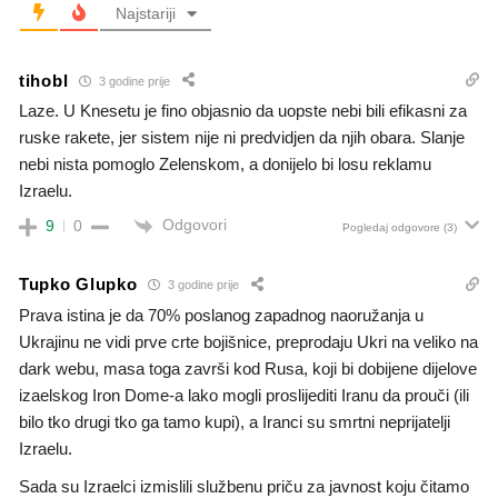
Najstariji
tihobl
3 godine prije
Laze. U Knesetu je fino objasnio da uopste nebi bili efikasni za
ruske rakete, jer sistem nije ni predvidjen da njih obara. Slanje
nebi nista pomoglo Zelenskom, a donijelo bi losu reklamu
Izraelu.
Odgovori
9
0
Pogledaj odgovore
(3)
Tupko Glupko
3 godine prije
Prava istina je da 70% poslanog zapadnog naoružanja u
Ukrajinu ne vidi prve crte bojišnice, preprodaju Ukri na veliko na
dark webu, masa toga završi kod Rusa, koji bi dobijene dijelove
izaelskog Iron Dome-a lako mogli proslijediti Iranu da prouči (ili
bilo tko drugi tko ga tamo kupi), a Iranci su smrtni neprijatelji
Izraelu.
Sada su Izraelci izmislili službenu priču za javnost koju čitamo