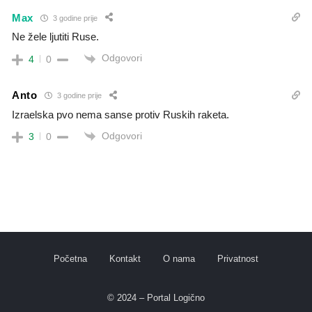
Max
3 godine prije
Ne žele ljutiti Ruse.
Odgovori
4
0
Anto
3 godine prije
Izraelska pvo nema sanse protiv Ruskih raketa.
Odgovori
3
0
Početna
Kontakt
O nama
Privatnost
© 2024 – Portal Logično