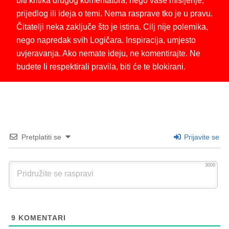
biti kritika drugog komentatora, nego vaše mišljenje,
prijedlog ili ideja o temi. Nema rasprave tko je u pravu.
Čitatelji neka zaključe što je istina. Cilj nije polemika,
nego napredak svih Logičara. Inspiracija, umjesto
uvjeravanja. Ako nemate ideju, ne komentirajte. Ne
budete li respektirali pravila, biti će te blokirani.
Pretplatiti se
Prijavite se
3000
9
KOMENTARI