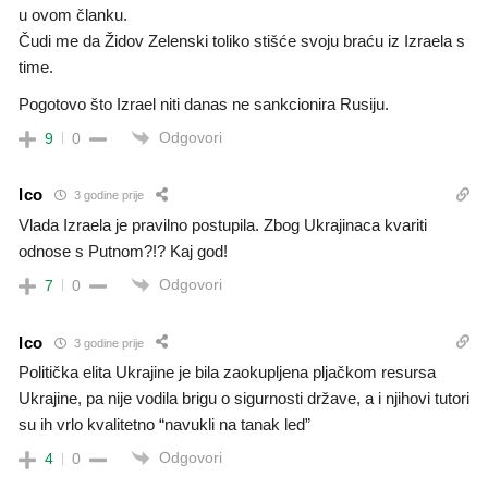
u ovom članku.
Čudi me da Židov Zelenski toliko stišće svoju braću iz Izraela s
time.
Pogotovo što Izrael niti danas ne sankcionira Rusiju.
Odgovori
9
0
Ico
3 godine prije
Vlada Izraela je pravilno postupila. Zbog Ukrajinaca kvariti
odnose s Putnom?!? Kaj god!
Odgovori
7
0
Ico
3 godine prije
Politička elita Ukrajine je bila zaokupljena pljačkom resursa
Ukrajine, pa nije vodila brigu o sigurnosti države, a i njihovi tutori
su ih vrlo kvalitetno “navukli na tanak led”
Odgovori
4
0