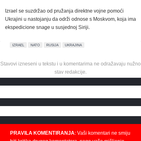
Izrael se suzdržao od pružanja direktne vojne pomoći
Ukrajini u nastojanju da održi odnose s Moskvom, koja ima
ekspedicione snage u susjednoj Siriji.
IZRAEL
NATO
RUSIJA
UKRAJINA
Stavovi izneseni u tekstu i u komentarima ne odražavaju nužno
stav redakcije.
PRAVILA KOMENTIRANJA
: Vaši komentari ne smiju