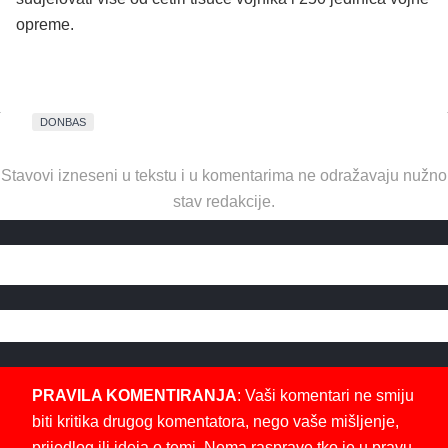
opreme.
DONBAS
Stavovi izneseni u tekstu i u komentarima ne odražavaju nužno
stav redakcije.
PRAVILA KOMENTIRANJA
: Vaši komentari ne smiju
biti kritika drugog komentatora, nego vaše mišljenje,
prijedlog ili ideja o temi. Nema rasprave tko je u pravu.