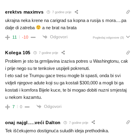
erektvs maximvs
7 godine prije
ukrajna neka krene na carigrad sa kopna a rusija s mora….pa
dalje di zatreba
a ne brat na brata
Odgovori
11
-10
Pogledaj odgovore
(3)
Kolega 105
7 godine prije
Problem je sto ta grmljavina izaziva potres u Washingtonu, cak
i prije nego su te tenkoive uspijeli pokrenuti.
I eto sad se Trumpu gace tresu mogle bi spasti, onda bi svi
vidjeli njegove adute koji su ga kostali $300,000 a mogli bi ga
kostati i komfora Bijele kuce, te bi mogao dobiti nuzni smjestaj
u nekom kazamtu.
Odgovori
7
0
onaj najgl.....veći Dalton
7 godine prije
Tek iščekujemo dostignuća suludih ideja prethodnika.