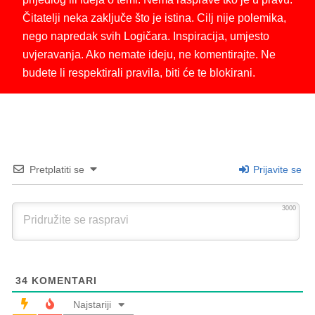
Čitatelji neka zaključe što je istina. Cilj nije polemika,
nego napredak svih Logičara. Inspiracija, umjesto
uvjeravanja. Ako nemate ideju, ne komentirajte. Ne
budete li respektirali pravila, biti će te blokirani.
Pretplatiti se
Prijavite se
3000
34
KOMENTARI
Najstariji