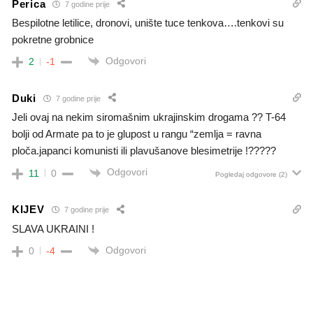
Perica
7 godine prije
Bespilotne letilice, dronovi, unište tuce tenkova….tenkovi su
pokretne grobnice
Odgovori
2
-1
Duki
7 godine prije
Jeli ovaj na nekim siromašnim ukrajinskim drogama ?? T-64
bolji od Armate pa to je glupost u rangu “zemlja = ravna
ploča.japanci komunisti ili plavušanove blesimetrije !?????
Odgovori
11
0
Pogledaj odgovore
(2)
KIJEV
7 godine prije
SLAVA UKRAINI !
Odgovori
0
-4