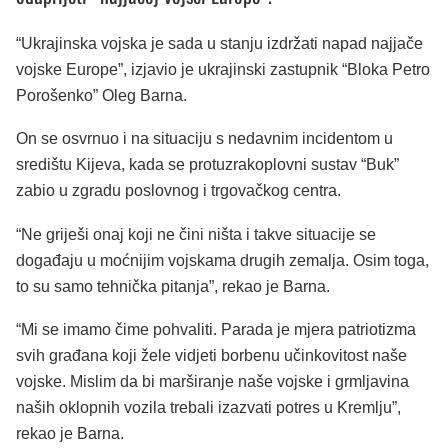
“Ukrajinska vojska je sada u stanju izdržati napad najjače
vojske Europe”, izjavio je ukrajinski zastupnik “Bloka Petro
Porošenko” Oleg Barna.
On se osvrnuo i na situaciju s nedavnim incidentom u
središtu Kijeva, kada se protuzrakoplovni sustav “Buk”
zabio u zgradu poslovnog i trgovačkog centra.
“Ne griješi onaj koji ne čini ništa i takve situacije se
događaju u moćnijim vojskama drugih zemalja. Osim toga,
to su samo tehnička pitanja”, rekao je Barna.
“Mi se imamo čime pohvaliti. Parada je mjera patriotizma
svih građana koji žele vidjeti borbenu učinkovitost naše
vojske. Mislim da bi marširanje naše vojske i grmljavina
naših oklopnih vozila trebali izazvati potres u Kremlju”,
rekao je Barna.