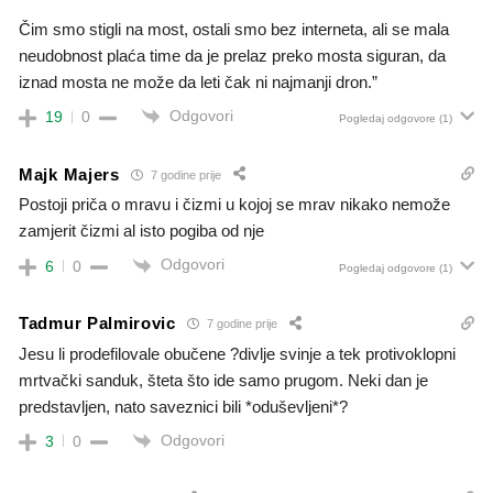
Čim smo stigli na most, ostali smo bez interneta, ali se mala
neudobnost plaća time da je prelaz preko mosta siguran, da
iznad mosta ne može da leti čak ni najmanji dron.”
Odgovori
19
0
Pogledaj odgovore
(1)
Majk Majers
7 godine prije
Postoji priča o mravu i čizmi u kojoj se mrav nikako nemože
zamjerit čizmi al isto pogiba od nje
Odgovori
6
0
Pogledaj odgovore
(1)
Tadmur Palmirovic
7 godine prije
Jesu li prodefilovale obučene ?divlje svinje a tek protivoklopni
mrtvački sanduk, šteta što ide samo prugom. Neki dan je
predstavljen, nato saveznici bili *oduševljeni*?
Odgovori
3
0