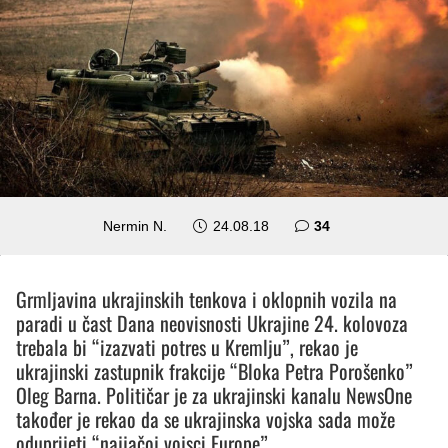
komentara
Nermin N.
24.08.18
34
Grmljavina ukrajinskih tenkova i oklopnih vozila na
paradi u čast Dana neovisnosti Ukrajine 24. kolovoza
trebala bi “izazvati potres u Kremlju”, rekao je
ukrajinski zastupnik frakcije “Bloka Petra Porošenko”
Oleg Barna. Političar je za ukrajinski kanalu NewsOne
također je rekao da se ukrajinska vojska sada može
oduprijeti “najjačoj vojsci Europe”.