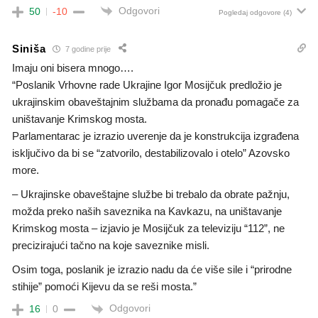
Odgovori
50
-10
Pogledaj odgovore
(4)
Siniša
7 godine prije
Imaju oni bisera mnogo….
“Poslanik Vrhovne rade Ukrajine Igor Mosijčuk predložio je
ukrajinskim obaveštajnim službama da pronađu pomagače za
uništavanje Krimskog mosta.
Parlamentarac je izrazio uverenje da je konstrukcija izgrađena
isključivo da bi se “zatvorilo, destabilizovalo i otelo” Azovsko
more.
– Ukrajinske obaveštajne službe bi trebalo da obrate pažnju,
možda preko naših saveznika na Kavkazu, na uništavanje
Krimskog mosta – izjavio je Mosijčuk za televiziju “112”, ne
precizirajući tačno na koje saveznike misli.
Osim toga, poslanik je izrazio nadu da će više sile i “prirodne
stihije” pomoći Kijevu da se reši mosta.”
Odgovori
16
0