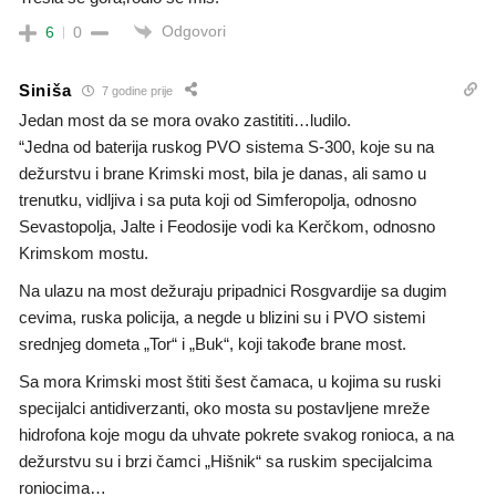
Odgovori
6
0
Siniša
7 godine prije
Jedan most da se mora ovako zastititi…ludilo.
“Jedna od baterija ruskog PVO sistema S-300, koje su na
dežurstvu i brane Krimski most, bila je danas, ali samo u
trenutku, vidljiva i sa puta koji od Simferopolja, odnosno
Sevastopolja, Jalte i Feodosije vodi ka Kerčkom, odnosno
Krimskom mostu.
Na ulazu na most dežuraju pripadnici Rosgvardije sa dugim
cevima, ruska policija, a negde u blizini su i PVO sistemi
srednjeg dometa „Tor“ i „Buk“, koji takođe brane most.
Sa mora Krimski most štiti šest čamaca, u kojima su ruski
specijalci antidiverzanti, oko mosta su postavljene mreže
hidrofona koje mogu da uhvate pokrete svakog ronioca, a na
dežurstvu su i brzi čamci „Hišnik“ sa ruskim specijalcima
roniocima…