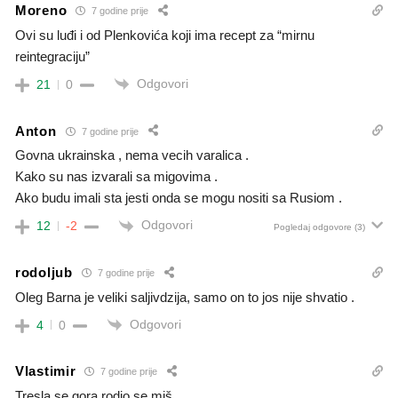
Moreno
7 godine prije
Ovi su luđi i od Plenkovića koji ima recept za “mirnu
reintegraciju”
Odgovori
21
0
Anton
7 godine prije
Govna ukrainska , nema vecih varalica .
Kako su nas izvarali sa migovima .
Ako budu imali sta jesti onda se mogu nositi sa Rusiom .
Odgovori
12
-2
Pogledaj odgovore
(3)
rodoljub
7 godine prije
Oleg Barna je veliki saljivdzija, samo on to jos nije shvatio .
Odgovori
4
0
Vlastimir
7 godine prije
Tresla se gora,rodio se miš.