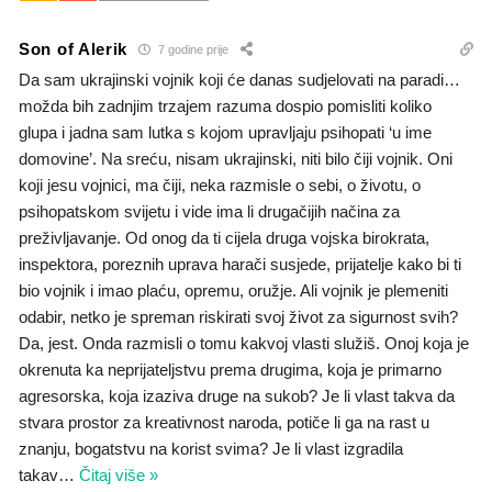
Son of Alerik
7 godine prije
Da sam ukrajinski vojnik koji će danas sudjelovati na paradi…
možda bih zadnjim trzajem razuma dospio pomisliti koliko
glupa i jadna sam lutka s kojom upravljaju psihopati ‘u ime
domovine’. Na sreću, nisam ukrajinski, niti bilo čiji vojnik. Oni
koji jesu vojnici, ma čiji, neka razmisle o sebi, o životu, o
psihopatskom svijetu i vide ima li drugačijih načina za
preživljavanje. Od onog da ti cijela druga vojska birokrata,
inspektora, poreznih uprava harači susjede, prijatelje kako bi ti
bio vojnik i imao plaću, opremu, oružje. Ali vojnik je plemeniti
odabir, netko je spreman riskirati svoj život za sigurnost svih?
Da, jest. Onda razmisli o tomu kakvoj vlasti služiš. Onoj koja je
okrenuta ka neprijateljstvu prema drugima, koja je primarno
agresorska, koja izaziva druge na sukob? Je li vlast takva da
stvara prostor za kreativnost naroda, potiče li ga na rast u
znanju, bogatstvu na korist svima? Je li vlast izgradila
takav
…
Čitaj više »