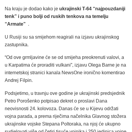
Na kraju je dodao kako je
ukrajinski T-64 “najpouzdaniji
tenk” i puno bolji od ruskih tenkova na temelju
“Armate”
.
U Rusiji su sa smijehom reagirali na izjavu ukrajinskog
zastupnika.
“Od ove grmljavine će se od smijeha preokrenuti valovi, a
u Karpatima će proraditi vulkani”, izjavu Olega Barne je na
internetskoj stranici kanala NewsOne ironično komentirao
Andrej Filpin.
Podsjetimo, u travnju ove godine je ukrajinski predsjednik
Petro Porošenko potpisao dekret o proslavi Dana
neovisnosti 24. kolovoza. Danas će se u Kijevu održati
vojna parada, a prema riječima načelnika Glavnog stožera
ukrajinske vojske Stepana Poltoraka, na njoj će ukupno
sudjelovati više od četiri tisuće vojnika i 250 jedinica vojne