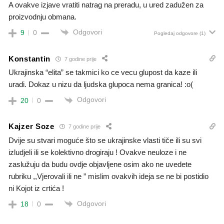
A ovakve izjave vratiti natrag na preradu, u ured zadužen za
proizvodnju obmana.
Odgovori
9
0
Pogledaj odgovore
(1)
Konstantin
7 godine prije
Ukrajinska “elita” se takmici ko ce vecu glupost da kaze ili
uradi. Dokaz u nizu da ljudska glupoca nema granica! :o(
Odgovori
20
0
Kajzer Soze
7 godine prije
Dvije su stvari moguće što se ukrajinske vlasti tiče ili su svi
izludjeli ili se kolektivno drogiraju ! Ovakve neuloze i ne
zaslužuju da budu ovdje objavljene osim ako ne uvedete
rubriku ,,Vjerovali ili ne ” mislim ovakvih ideja se ne bi postidio
ni Kojot iz crtića !
Odgovori
18
0